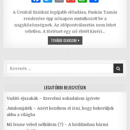
a
w
m
m
h
h
A Centrál Színház legújabb előadása, Puskás Tamás
c
it
ai
ai
at
ar
rendezése épp nőnapon mutatkozott be a
e
te
l
l
s
e
nagyközönségnek. Az időpontválasztás nem lehet
véletlen. A történet egy nő életét kíséri…
b
r
A
A
TOVÁBB OLVASOM
o
p
NEVEM
MARY
o
p
PAGE
MARLOWE
–
k
EGY
NEHÉZ
Search
NŐI
for:
SORS
TÖRTÉNETE
LEGUTÓBBI BEJEGYZÉSEK
Vadító éjszakák – Szerelmi sokadalom ígérete
Jutalomjáték – Azért kezdtem el írni, hogy bekerüljek
abba a világba
Mi lenne veled nélkülem (?) – A hódításban bármi