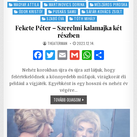
MAGYAR ATTILA
MARTINOVICS DORINA
MÉSZÁROS PIROSKA
ÓDOR KRISTÓF
PUSKÁS SAMU
SÁFÁR-KOVÁCS ZSOLT
SZABÓ ÉVA
TÓTH MIHÁLY
Fekete Péter – Szerelmi kalamajka két
részben
AUTHOR:
PUBLISHED
THEATERMAN
2023.12.14.
DATE:
F
T
E
G
W
S
a
w
m
m
h
h
Nehéz korokban újra és újra azt látjuk, hogy
c
it
ai
ai
at
ar
felértékelődnek a könnyedebb műfajok, virágkorát éli
e
te
l
l
s
e
például a vígjáték. Egyébként is egy hosszú és nehéz év
végére…
b
r
A
FEKETE
TOVÁBB OLVASOM
o
p
PÉTER
–
o
p
SZERELMI
KALAMAJKA
KÉT
k
RÉSZBEN