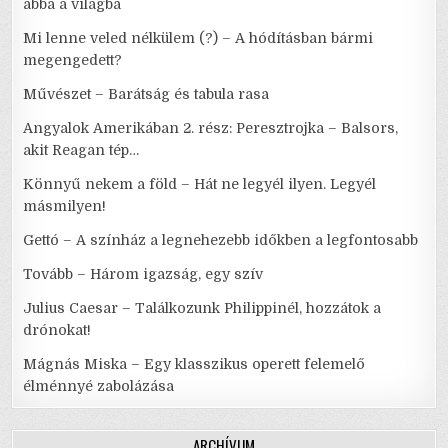
abba a világba
Mi lenne veled nélkülem (?) – A hódításban bármi
megengedett?
Művészet – Barátság és tabula rasa
Angyalok Amerikában 2. rész: Peresztrojka – Balsors,
akit Reagan tép…
Könnyű nekem a föld – Hát ne legyél ilyen. Legyél
másmilyen!
Gettó – A színház a legnehezebb időkben a legfontosabb
Tovább – Három igazság, egy szív
Julius Caesar – Találkozunk Philippinél, hozzátok a
drónokat!
Mágnás Miska – Egy klasszikus operett felemelő
élménnyé zabolázása
ARCHÍVUM