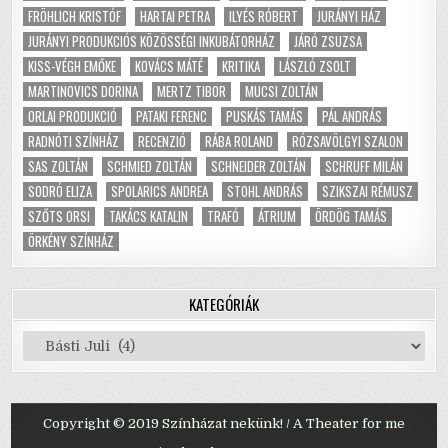
FRÖHLICH KRISTÓF
HARTAI PETRA
ILYÉS RÓBERT
JURÁNYI HÁZ
JURÁNYI PRODUKCIÓS KÖZÖSSÉGI INKUBÁTORHÁZ
JÁRÓ ZSUZSA
KISS-VÉGH EMŐKE
KOVÁCS MÁTÉ
KRITIKA
LÁSZLÓ ZSOLT
MARTINOVICS DORINA
MERTZ TIBOR
MUCSI ZOLTÁN
ORLAI PRODUKCIÓ
PATAKI FERENC
PUSKÁS TAMÁS
PÁL ANDRÁS
RADNÓTI SZÍNHÁZ
RECENZIÓ
RÁBA ROLAND
RÓZSAVÖLGYI SZALON
SAS ZOLTÁN
SCHMIED ZOLTÁN
SCHNEIDER ZOLTÁN
SCHRUFF MILÁN
SODRÓ ELIZA
SPOLARICS ANDREA
STOHL ANDRÁS
SZIKSZAI RÉMUSZ
SZŐTS ORSI
TAKÁCS KATALIN
TRAFÓ
ÁTRIUM
ÖRDÖG TAMÁS
ÖRKÉNY SZÍNHÁZ
KATEGÓRIÁK
Kategóriák
Copyright © 2019 Színházat nekünk! / A Theater for me