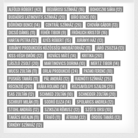
ALFÖLDI RÓBERT
(43)
BELVÁROSI SZÍNHÁZ
(16)
BOHOCZKI SÁRA
(12)
BUDAÖRSI LATINOVITS SZÍNHÁZ
(20)
BÍRÓ BENCE
(10)
BÖRÖNDI BENCE
(14)
CENTRÁL SZÍNHÁZ
(26)
CHOVÁN GÁBOR
(13)
DICSŐ DÁNIEL
(11)
FEHÉR TIBOR
(9)
FRÖHLICH KRISTÓF
(16)
HARTAI PETRA
(12)
ILYÉS RÓBERT
(15)
JURÁNYI HÁZ
(13)
JURÁNYI PRODUKCIÓS KÖZÖSSÉGI INKUBÁTORHÁZ
(11)
JÁRÓ ZSUZSA
(13)
KISS-VÉGH EMŐKE
(12)
KOVÁCS MÁTÉ
(14)
KRITIKA
(261)
LÁSZLÓ ZSOLT
(20)
MARTINOVICS DORINA
(10)
MERTZ TIBOR
(14)
MUCSI ZOLTÁN
(11)
ORLAI PRODUKCIÓ
(24)
PATAKI FERENC
(10)
PUSKÁS TAMÁS
(11)
PÁL ANDRÁS
(12)
RADNÓTI SZÍNHÁZ
(25)
RECENZIÓ
(261)
RÁBA ROLAND
(14)
RÓZSAVÖLGYI SZALON
(29)
SAS ZOLTÁN
(12)
SCHMIED ZOLTÁN
(10)
SCHNEIDER ZOLTÁN
(20)
SCHRUFF MILÁN
(11)
SODRÓ ELIZA
(14)
SPOLARICS ANDREA
(12)
STOHL ANDRÁS
(12)
SZIKSZAI RÉMUSZ
(12)
SZŐTS ORSI
(10)
TAKÁCS KATALIN
(11)
TRAFÓ
(11)
ÁTRIUM
(32)
ÖRDÖG TAMÁS
(13)
ÖRKÉNY SZÍNHÁZ
(12)