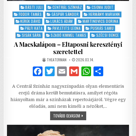
Posted
BÁSTI JULI
CENTRÁL SZÍNHÁZ
CSOMA JUDIT
in
FODOR TAMÁS
GÁSPÁR SÁNDOR
HERMÁNYI MARIANN
KEREK DÁVID
LUKÁCS ÁDÁM
MARTINOVICS DORINA
PÁLFI KATA
PAVLETITS LEONA
PUSKÁS SAMU
SISÁK SÁRA
SZABÓ KIMMEL TAMÁS
SZÉCSI BENCE
A Macskalápon – Eltaposni keresztényi
szeretettel
AUTHOR:
PUBLISHED
THEATERMAN
2026.03.14.
DATE:
F
T
E
G
W
S
a
w
m
m
h
h
A Centrál Színház nagyszínpadán olyan elementáris
c
it
ai
ai
at
ar
erejű dráma került bemutatásra, amilyet régóta
e
te
l
l
s
e
hiányoltam már a színházak repertoárjáról. Végre egy
előadás, ami nem kíméli a nézőket,…
b
r
A
A
TOVÁBB OLVASOM
o
p
MACSKALÁPON
–
o
p
ELTAPOSNI
KERESZTÉNYI
SZERETETTEL