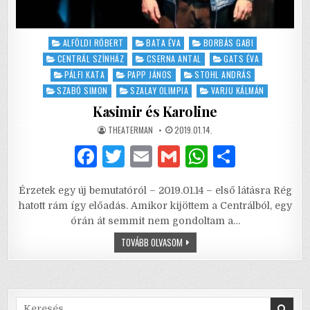
Posted
ALFÖLDI RÓBERT
BATA ÉVA
BORBÁS GABI
in
CENTRÁL SZÍNHÁZ
CSERNA ANTAL
GATS ÉVA
PÁLFI KATA
PAPP JÁNOS
STOHL ANDRÁS
SZABÓ SIMON
SZALAY OLIMPIA
VARJU KÁLMÁN
Kasimir és Karoline
AUTHOR:
PUBLISHED
THEATERMAN
2019.01.14.
DATE:
F
T
E
G
W
S
a
w
m
m
h
h
Érzetek egy új bemutatóról – 2019.01.14 – első látásra Rég
c
it
ai
ai
at
ar
hatott rám így előadás. Amikor kijöttem a Centrálból, egy
e
te
l
l
s
e
órán át semmit nem gondoltam a…
b
r
A
KASIMIR
TOVÁBB OLVASOM
ÉS
KAROLINE
o
p
o
p
Search