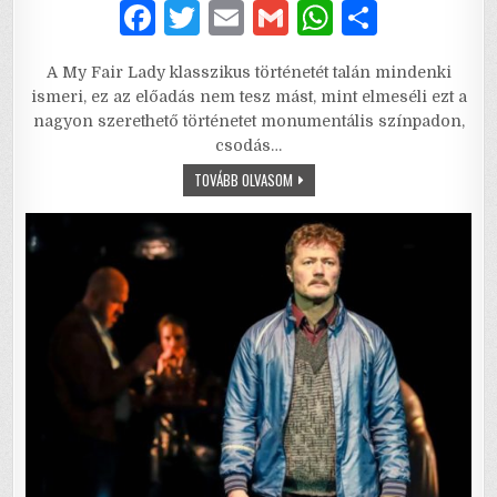
F
T
E
G
W
S
a
w
m
m
h
h
A My Fair Lady klasszikus történetét talán mindenki
c
it
ai
ai
at
ar
ismeri, ez az előadás nem tesz mást, mint elmeséli ezt a
e
te
l
l
s
e
nagyon szerethető történetet monumentális színpadon,
csodás…
b
r
A
MY
TOVÁBB OLVASOM
o
p
FAIR
LADY
o
p
–
SZERELMI
TÖRTÉNET
k
A
CENTRÁL
SZÍNHÁZBAN