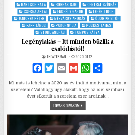
Posted
BARTSCH KATA
BORBÁS GABI
CENTRÁL SZÍNHÁZ
in
CSERNA ANTAL
ENDRÉDY GÁBOR
FEHÉR TIBOR
JANICSEK PÉTER
MÉSZÁROS ANDRÁS
ÓDOR KRISTÓF
PAPP JÁNOS
POKORNY LIA
PUSKÁS TAMÁS
STOHL ANDRÁS
TOMPOS KÁTYA
Legénylakás – Itt minden bűzlik a
csalódástól!
AUTHOR:
PUBLISHED
THEATERMAN
2020.01.12.
DATE:
F
T
E
G
W
S
a
w
m
m
h
h
Mi más is lehetne a 2020-as év indító motívuma, mint a
c
it
ai
ai
at
ar
szerelem? Valahogy úgy alakult, hogy az idei színházi
e
te
l
l
s
e
évet sikerült a szerelem ezer arcának…
b
r
A
LEGÉNYLAKÁS
TOVÁBB OLVASOM
–
ITT
o
p
MINDEN
BŰZLIK
o
p
A
CSALÓDÁSTÓL!