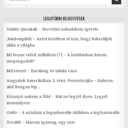
k
for:
LEGUTÓBBI BEJEGYZÉSEK
Vadító éjszakák – Szerelmi sokadalom ígérete
Jutalomjáték – Azért kezdtem el írni, hogy bekerüljek
abba a világba
Mi lenne veled nélkülem (?) – A hódításban bármi
megengedett?
Művészet – Barátság és tabula rasa
Angyalok Amerikában 2. rész: Peresztrojka – Balsors,
akit Reagan tép…
Könnyű nekem a föld – Hát ne legyél ilyen. Legyél
másmilyen!
Gettó – A színház a legnehezebb időkben a legfontosabb
Tovább – Három igazság, egy szív