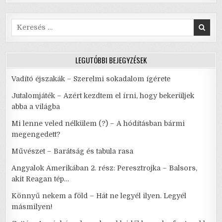
Search
for:
LEGUTÓBBI BEJEGYZÉSEK
Vadító éjszakák – Szerelmi sokadalom ígérete
Jutalomjáték – Azért kezdtem el írni, hogy bekerüljek
abba a világba
Mi lenne veled nélkülem (?) – A hódításban bármi
megengedett?
Művészet – Barátság és tabula rasa
Angyalok Amerikában 2. rész: Peresztrojka – Balsors,
akit Reagan tép…
Könnyű nekem a föld – Hát ne legyél ilyen. Legyél
másmilyen!