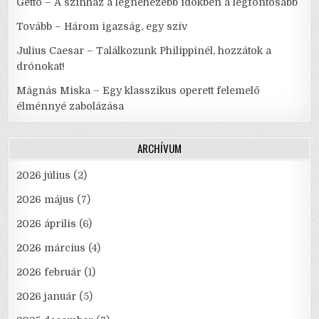
Gettó – A színház a legnehezebb időkben a legfontosabb
Tovább – Három igazság, egy szív
Julius Caesar – Találkozunk Philippinél, hozzátok a
drónokat!
Mágnás Miska – Egy klasszikus operett felemelő
élménnyé zabolázása
ARCHÍVUM
2026 július
(2)
2026 május
(7)
2026 április
(6)
2026 március
(4)
2026 február
(1)
2026 január
(5)