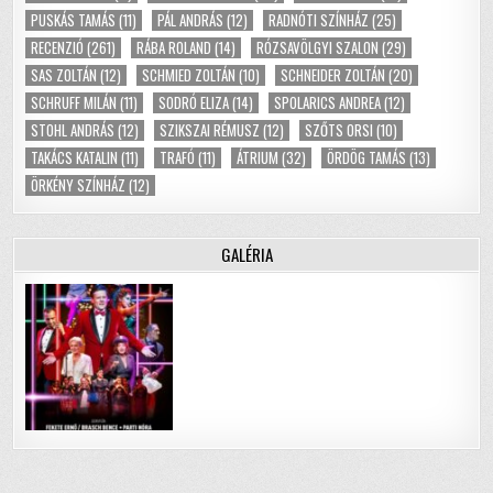
PUSKÁS TAMÁS
(11)
PÁL ANDRÁS
(12)
RADNÓTI SZÍNHÁZ
(25)
RECENZIÓ
(261)
RÁBA ROLAND
(14)
RÓZSAVÖLGYI SZALON
(29)
SAS ZOLTÁN
(12)
SCHMIED ZOLTÁN
(10)
SCHNEIDER ZOLTÁN
(20)
SCHRUFF MILÁN
(11)
SODRÓ ELIZA
(14)
SPOLARICS ANDREA
(12)
STOHL ANDRÁS
(12)
SZIKSZAI RÉMUSZ
(12)
SZŐTS ORSI
(10)
TAKÁCS KATALIN
(11)
TRAFÓ
(11)
ÁTRIUM
(32)
ÖRDÖG TAMÁS
(13)
ÖRKÉNY SZÍNHÁZ
(12)
GALÉRIA