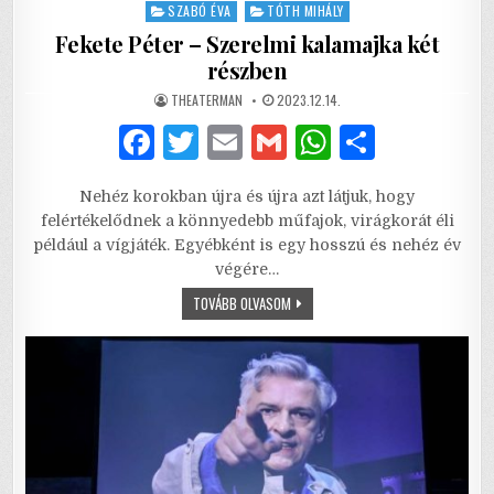
SZABÓ ÉVA
TÓTH MIHÁLY
Fekete Péter – Szerelmi kalamajka két
részben
AUTHOR:
PUBLISHED
THEATERMAN
2023.12.14.
DATE:
F
T
E
G
W
S
a
w
m
m
h
h
Nehéz korokban újra és újra azt látjuk, hogy
c
it
ai
ai
at
ar
felértékelődnek a könnyedebb műfajok, virágkorát éli
e
te
l
l
s
e
például a vígjáték. Egyébként is egy hosszú és nehéz év
végére…
b
r
A
FEKETE
TOVÁBB OLVASOM
o
p
PÉTER
–
o
p
SZERELMI
KALAMAJKA
KÉT
k
RÉSZBEN