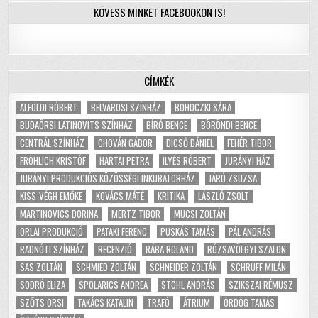
KÖVESS MINKET FACEBOOKON IS!
CÍMKÉK
ALFÖLDI RÓBERT
BELVÁROSI SZÍNHÁZ
BOHOCZKI SÁRA
BUDAÖRSI LATINOVITS SZÍNHÁZ
BÍRÓ BENCE
BÖRÖNDI BENCE
CENTRÁL SZÍNHÁZ
CHOVÁN GÁBOR
DICSŐ DÁNIEL
FEHÉR TIBOR
FRÖHLICH KRISTÓF
HARTAI PETRA
ILYÉS RÓBERT
JURÁNYI HÁZ
JURÁNYI PRODUKCIÓS KÖZÖSSÉGI INKUBÁTORHÁZ
JÁRÓ ZSUZSA
KISS-VÉGH EMŐKE
KOVÁCS MÁTÉ
KRITIKA
LÁSZLÓ ZSOLT
MARTINOVICS DORINA
MERTZ TIBOR
MUCSI ZOLTÁN
ORLAI PRODUKCIÓ
PATAKI FERENC
PUSKÁS TAMÁS
PÁL ANDRÁS
RADNÓTI SZÍNHÁZ
RECENZIÓ
RÁBA ROLAND
RÓZSAVÖLGYI SZALON
SAS ZOLTÁN
SCHMIED ZOLTÁN
SCHNEIDER ZOLTÁN
SCHRUFF MILÁN
SODRÓ ELIZA
SPOLARICS ANDREA
STOHL ANDRÁS
SZIKSZAI RÉMUSZ
SZŐTS ORSI
TAKÁCS KATALIN
TRAFÓ
ÁTRIUM
ÖRDÖG TAMÁS