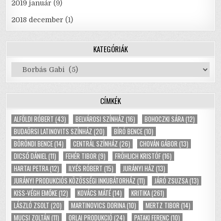
2019 január
(9)
2018 december
(1)
KATEGÓRIÁK
Kategóriák
CÍMKÉK
ALFÖLDI RÓBERT
(43)
BELVÁROSI SZÍNHÁZ
(16)
BOHOCZKI SÁRA
(12)
BUDAÖRSI LATINOVITS SZÍNHÁZ
(20)
BÍRÓ BENCE
(10)
BÖRÖNDI BENCE
(14)
CENTRÁL SZÍNHÁZ
(26)
CHOVÁN GÁBOR
(13)
DICSŐ DÁNIEL
(11)
FEHÉR TIBOR
(9)
FRÖHLICH KRISTÓF
(16)
HARTAI PETRA
(12)
ILYÉS RÓBERT
(15)
JURÁNYI HÁZ
(13)
JURÁNYI PRODUKCIÓS KÖZÖSSÉGI INKUBÁTORHÁZ
(11)
JÁRÓ ZSUZSA
(13)
KISS-VÉGH EMŐKE
(12)
KOVÁCS MÁTÉ
(14)
KRITIKA
(261)
LÁSZLÓ ZSOLT
(20)
MARTINOVICS DORINA
(10)
MERTZ TIBOR
(14)
MUCSI ZOLTÁN
(11)
ORLAI PRODUKCIÓ
(24)
PATAKI FERENC
(10)