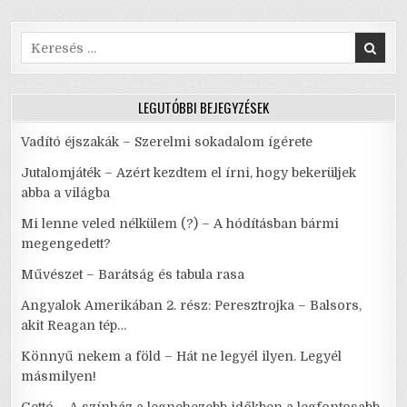
o
p
EGYENESEN
A
k
DOBOZBÓL
Search
for:
LEGUTÓBBI BEJEGYZÉSEK
Vadító éjszakák – Szerelmi sokadalom ígérete
Jutalomjáték – Azért kezdtem el írni, hogy bekerüljek
abba a világba
Mi lenne veled nélkülem (?) – A hódításban bármi
megengedett?
Művészet – Barátság és tabula rasa
Angyalok Amerikában 2. rész: Peresztrojka – Balsors,
akit Reagan tép…
Könnyű nekem a föld – Hát ne legyél ilyen. Legyél
másmilyen!