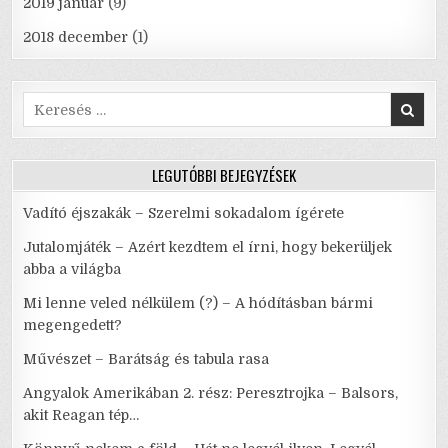
2019 január
(9)
2018 december
(1)
Search
for:
LEGUTÓBBI BEJEGYZÉSEK
Vadító éjszakák – Szerelmi sokadalom ígérete
Jutalomjáték – Azért kezdtem el írni, hogy bekerüljek
abba a világba
Mi lenne veled nélkülem (?) – A hódításban bármi
megengedett?
Művészet – Barátság és tabula rasa
Angyalok Amerikában 2. rész: Peresztrojka – Balsors,
akit Reagan tép…