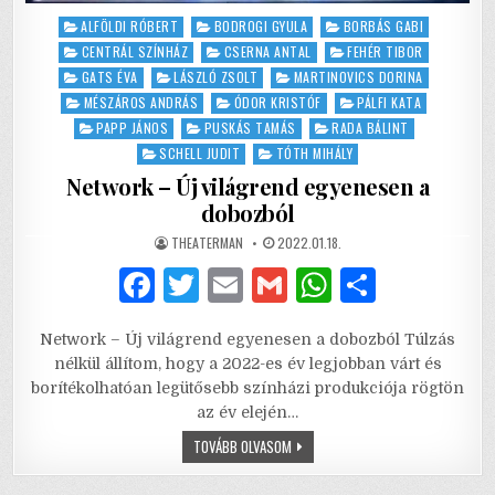
Posted
ALFÖLDI RÓBERT
BODROGI GYULA
BORBÁS GABI
in
CENTRÁL SZÍNHÁZ
CSERNA ANTAL
FEHÉR TIBOR
GATS ÉVA
LÁSZLÓ ZSOLT
MARTINOVICS DORINA
MÉSZÁROS ANDRÁS
ÓDOR KRISTÓF
PÁLFI KATA
PAPP JÁNOS
PUSKÁS TAMÁS
RADA BÁLINT
SCHELL JUDIT
TÓTH MIHÁLY
Network – Új világrend egyenesen a
dobozból
AUTHOR:
PUBLISHED
THEATERMAN
2022.01.18.
DATE:
F
T
E
G
W
S
a
w
m
m
h
h
Network – Új világrend egyenesen a dobozból Túlzás
c
it
ai
ai
at
ar
nélkül állítom, hogy a 2022-es év legjobban várt és
e
te
l
l
s
e
borítékolhatóan legütősebb színházi produkciója rögtön
az év elején…
b
r
A
NETWORK
TOVÁBB OLVASOM
o
p
–
ÚJ
VILÁGREND