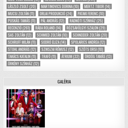
LÁSZLÓ ZSOLT
(20)
MARTINOVICS DORINA
(10)
MERTZ TIBOR
(14)
MUCSI ZOLTÁN
(11)
ORLAI PRODUKCIÓ
(24)
PATAKI FERENC
(10)
PUSKÁS TAMÁS
(11)
PÁL ANDRÁS
(12)
RADNÓTI SZÍNHÁZ
(25)
RECENZIÓ
(261)
RÁBA ROLAND
(14)
RÓZSAVÖLGYI SZALON
(29)
SAS ZOLTÁN
(12)
SCHMIED ZOLTÁN
(10)
SCHNEIDER ZOLTÁN
(20)
SCHRUFF MILÁN
(11)
SODRÓ ELIZA
(14)
SPOLARICS ANDREA
(12)
STOHL ANDRÁS
(12)
SZIKSZAI RÉMUSZ
(12)
SZŐTS ORSI
(10)
TAKÁCS KATALIN
(11)
TRAFÓ
(11)
ÁTRIUM
(32)
ÖRDÖG TAMÁS
(13)
ÖRKÉNY SZÍNHÁZ
(12)
GALÉRIA