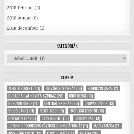
2019 február
(2)
2019 január
(9)
2018 december
(1)
KATEGÓRIÁK
Kategóriák
CÍMKÉK
ALFÖLDI RÓBERT
(43)
BELVÁROSI SZÍNHÁZ
(16)
BOHOCZKI SÁRA
(12)
BUDAÖRSI LATINOVITS SZÍNHÁZ
(20)
BÍRÓ BENCE
(10)
BÖRÖNDI BENCE
(14)
CENTRÁL SZÍNHÁZ
(26)
CHOVÁN GÁBOR
(13)
DICSŐ DÁNIEL
(11)
FEHÉR TIBOR
(9)
FRÖHLICH KRISTÓF
(16)
HARTAI PETRA
(12)
ILYÉS RÓBERT
(15)
JURÁNYI HÁZ
(13)
JURÁNYI PRODUKCIÓS KÖZÖSSÉGI INKUBÁTORHÁZ
(11)
JÁRÓ ZSUZSA
(13)
KISS-VÉGH EMŐKE
(12)
KOVÁCS MÁTÉ
(14)
KRITIKA
(261)