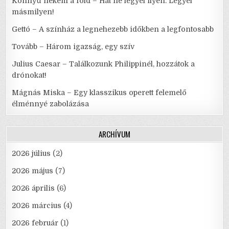
Könnyű nekem a föld – Hát ne legyél ilyen. Legyél
másmilyen!
Gettó – A színház a legnehezebb időkben a legfontosabb
Tovább – Három igazság, egy szív
Julius Caesar – Találkozunk Philippinél, hozzátok a
drónokat!
Mágnás Miska – Egy klasszikus operett felemelő
élménnyé zabolázása
ARCHÍVUM
2026 július
(2)
2026 május
(7)
2026 április
(6)
2026 március
(4)
2026 február
(1)