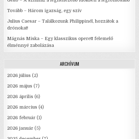
Gettó – A színház a legnehezebb időkben a legfontosabb
Tovább – Három igazság, egy szív
Julius Caesar – Találkozunk Philippinél, hozzátok a
drónokat!
Mágnás Miska – Egy klasszikus operett felemelő
élménnyé zabolázása
ARCHÍVUM
2026 július
(2)
2026 május
(7)
2026 április
(6)
2026 március
(4)
2026 február
(1)
2026 január
(5)
2025 december
(7)