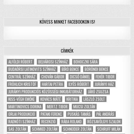
KÖVESS MINKET FACEBOOKON IS!
CÍMKÉK
ALFÖLDI RÓBERT
BELVÁROSI SZÍNHÁZ
BOHOCZKI SÁRA
BUDAÖRSI LATINOVITS SZÍNHÁZ
BÍRÓ BENCE
BÖRÖNDI BENCE
CENTRÁL SZÍNHÁZ
CHOVÁN GÁBOR
DICSŐ DÁNIEL
FEHÉR TIBOR
FRÖHLICH KRISTÓF
HARTAI PETRA
ILYÉS RÓBERT
JURÁNYI HÁZ
JURÁNYI PRODUKCIÓS KÖZÖSSÉGI INKUBÁTORHÁZ
JÁRÓ ZSUZSA
KISS-VÉGH EMŐKE
KOVÁCS MÁTÉ
KRITIKA
LÁSZLÓ ZSOLT
MARTINOVICS DORINA
MERTZ TIBOR
MUCSI ZOLTÁN
ORLAI PRODUKCIÓ
PATAKI FERENC
PUSKÁS TAMÁS
PÁL ANDRÁS
RADNÓTI SZÍNHÁZ
RECENZIÓ
RÁBA ROLAND
RÓZSAVÖLGYI SZALON
SAS ZOLTÁN
SCHMIED ZOLTÁN
SCHNEIDER ZOLTÁN
SCHRUFF MILÁN