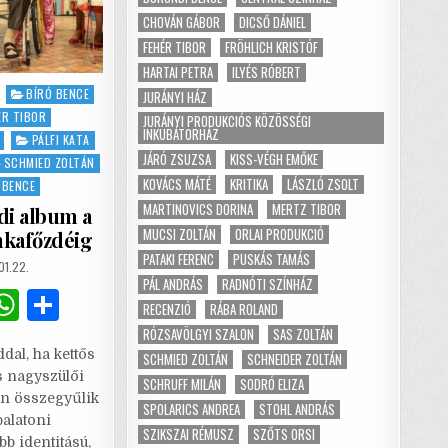
CHOVÁN GÁBOR
DICSŐ DÁNIEL
FEHÉR TIBOR
FRÖHLICH KRISTÓF
HARTAI PETRA
ILYÉS RÓBERT
BÍRÓ BENCE
JURÁNYI HÁZ
ÉR TIBOR
JURÁNYI PRODUKCIÓS KÖZÖSSÉGI
INKUBÁTORHÁZ
PÁLFI KATA
JÁRÓ ZSUZSA
KISS-VÉGH EMŐKE
SCHMIED ZOLTÁN
KOVÁCS MÁTÉ
KRITIKA
LÁSZLÓ ZSOLT
 BENCE
MARTINOVICS DORINA
MERTZ TIBOR
di album a
MUCSI ZOLTÁN
ORLAI PRODUKCIÓ
nkafőzdéig
PATAKI FERENC
PUSKÁS TAMÁS
SHED
01.22.
PÁL ANDRÁS
RADNÓTI SZÍNHÁZ
G
W
S
RECENZIÓ
RÁBA ROLAND
m
h
h
RÓZSAVÖLGYI SZALON
SAS ZOLTÁN
dal, ha kettős
SCHMIED ZOLTÁN
SCHNEIDER ZOLTÁN
i
at
ar
s nagyszülői
SCHRUFF MILÁN
SODRÓ ELIZA
l
s
e
án összegyűlik
SPOLARICS ANDREA
STOHL ANDRÁS
balatoni
A
SZIKSZAI RÉMUSZ
SZŐTS ORSI
b identitású,