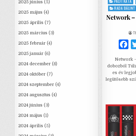
PÁLFI KATA
2025 június
(5)
RADA BÁLINT
2025 május
(4)
Network –
2025 április
(7)
A
T
2025 március
(3)
2025 február
(4)
a
2025 január
(6)
Network –
c
2024 december
(8)
dobozból Túlz
e
es év legjo
2024 október
(7)
legütősebb sz
2024 szeptember
(4)
2024 augusztus
(4)
2024 június
(3)
2024 május
(1)
2024 április
(5)