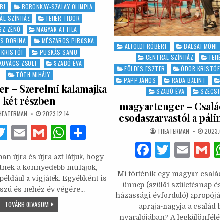
BI
BORONKAY-SZALAY OLIMPIA
ÁL SZÍNHÁZ
FEHÉR TIBOR
SZ ZÉNÓ
MAGYAR ATTILA
CS DORINA
MÉSZÁROS PIROSKA
Posted
ALFÖLDI RÓBERT
BALSAI MÓNI
 KRISTÓF
PUSKÁS SAMU
in
CENTRÁL SZÍNHÁZ
FEH
KOVÁCS ZSOLT
SZABÓ ÉVA
FÖLDES ESZTER
ÓDOR KRISTÓF
TÓTH MIHÁLY
PAPP JÁNOS
RADA BÁLINT
er – Szerelmi kalamajka
SZABÓ ÉVA
SZÉCSI
két részben
magyartenger – Csalá
UTHOR:
PUBLISHED
HEATERMAN
2023.12.14.
csodaszarvastól a páli
DATE:
F
T
E
G
W
S
AUTHOR:
PUBLI
THEATERMAN
2023.
DATE:
w
m
m
h
h
F
T
E
n újra és újra azt látjuk, hogy
it
ai
ai
at
ar
a
w
m
ődnek a könnyedebb műfajok,
Mi történik egy magyar család
te
l
l
s
e
c
it
ai
a
 például a vígjáték. Egyébként is
ünnep (szülői születésnap é
szú és nehéz év végére…
b
r
A
e
te
l
házassági évforduló) apropój
FEKETE
TOVÁBB OLVASOM
o
p
apraja-nagyja a család 
b
r
PÉTER
–
nyaralójában? A legkülönféléb