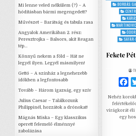
in
BORBÁS GA
Mi lenne veled nélkülem (?) – A
CENTR
hódításban bármi megengedett?
KÁRÁ
Művészet – Barátság és tabula rasa
MARTINOVI
ÓDOR
Angyalok Amerikában 2. rész:
SÁFÁR-
Peresztrojka – Balsors, akit Reagan
tép…
Fekete Pét
Könnyű nekem a föld – Hát ne
legyél ilyen. Legyél másmilyen!
A
T
Gettó – A színház a legnehezebb
időkben a legfontosabb
a
Tovább – Három igazság, egy szív
Nehéz korokba
c
Julius Caesar – Találkozunk
felértékel
Philippinél, hozzátok a drónokat!
e
virágkorát éli
egy hos
Mágnás Miska – Egy klasszikus
operett felemelő élménnyé
zabolázása