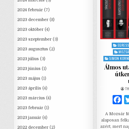
2024 március
(3)
2024 február
(7)
2023 december
(8)
2023 október
(4)
2023 szeptember
(3)
Posted
EGRESS
2023 augusztus
(2)
in
MOZSÁ
SIMON KORN
2023 július
(3)
Álmos uta
2023 június
(1)
útke
2023 május
(1)
AU
2023 április
(4)
TH
2023 március
(4)
a
2023 február
(1)
A Mozsár Mű
c
2023 január
(4)
alaposan felk
e
azért, mert n
2022 december
(2)