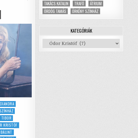
p
TAKÁCS KATALIN
TRAFÓ
ÁTRIUM
ÖRDÖG TAMÁS
ÖRKÉNY SZÍNHÁZ
p
GYARTENGER
LÁDI
BUM
KATEGÓRIÁK
ODASZARVASTÓL
INKAFŐZDÉIG
Kategóriák
LEXANDRA
SZÍNHÁZ
R TIBOR
R KRISTÓF
 BÁLINT