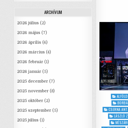
ARCHÍVUM
2026 július
(2)
2026 május
(7)
2026 április
(6)
2026 március
(4)
2026 február
(1)
2026 január
(5)
2025 december
(7)
2025 november
(8)
Posted
ALFÖLD
2025 október
(2)
in
BORBÁ
CSERNA ANT
2025 szeptember
(5)
LÁSZLÓ 
2025 július
(1)
MÉSZÁR