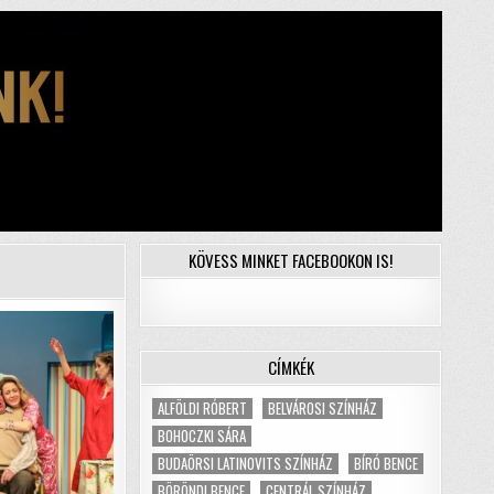
KÖVESS MINKET FACEBOOKON IS!
CÍMKÉK
ALFÖLDI RÓBERT
BELVÁROSI SZÍNHÁZ
BOHOCZKI SÁRA
BUDAÖRSI LATINOVITS SZÍNHÁZ
BÍRÓ BENCE
BÖRÖNDI BENCE
CENTRÁL SZÍNHÁZ