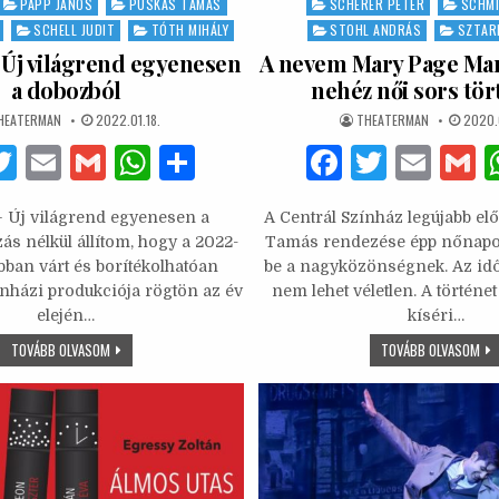
PAPP JÁNOS
PUSKÁS TAMÁS
SCHERER PÉTER
SCHMI
SCHELL JUDIT
TÓTH MIHÁLY
STOHL ANDRÁS
SZTAR
 Új világrend egyenesen
A nevem Mary Page Mar
a dobozból
nehéz női sors tör
UTHOR:
PUBLISHED
AUTHOR:
PUBLI
HEATERMAN
2022.01.18.
THEATERMAN
2020.
DATE:
DATE:
F
T
E
G
W
S
F
T
E
w
m
m
h
h
a
w
m
 Új világrend egyenesen a
A Centrál Színház legújabb el
it
ai
ai
at
ar
c
it
ai
a
ás nélkül állítom, hogy a 2022-
Tamás rendezése épp nőnapo
te
l
l
s
e
e
te
l
bban várt és borítékolhatóan
be a nagyközönségnek. Az idő
ínházi produkciója rögtön az év
nem lehet véletlen. A történet
b
r
A
b
r
elején…
kíséri…
o
p
o
NETWORK
A
TOVÁBB OLVASOM
TOVÁBB OLVASOM
–
NE
o
p
o
ÚJ
MA
VILÁGREND
PAG
k
k
EGYENESEN
MA
A
–
DOBOZBÓL
EG
NE
NŐI
SO
TÖ