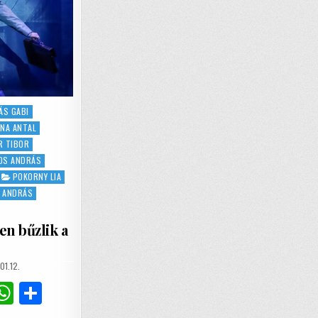
ÁS GABI
NA ANTAL
R TIBOR
OS ANDRÁS
POKORNY LIA
 ANDRÁS
en bűzlik a
SHED
01.12.
G
W
S
m
h
h