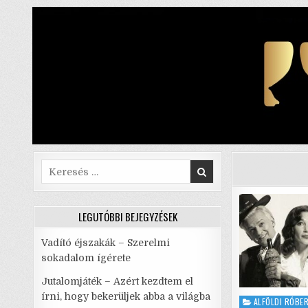
Skip
to
content
Search
for:
LEGUTÓBBI BEJEGYZÉSEK
Vadító éjszakák – Szerelmi
sokadalom ígérete
Jutalomjáték – Azért kezdtem el
írni, hogy bekerüljek abba a világba
Posted
ALFÖLDI RÓBE