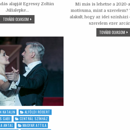
őadás alapját Egressy Zoltán
Mi más is lehetne a 2020-a
b
r
A
c
it
ai
a
Júlialepke…
motívuma, mint a szerelem?
o
p
e
te
l
alakult, hogy az idei színházi 
ÁLMOS
TOVÁBB OLVASOM
UTAS
o
p
szerelem ezer arcá
b
r
HARAGJA
–
LEG
TOVÁBB OLVASOM
k
o
TÖRÉSEK
–
ÉS
ITT
ÚTKERESÉSEK
o
MI
A
BŰZ
SZERELEM
A
k
ÚTVESZTŐJÉBEN
CS
 KATALIN
ALFÖLDI RÓBERT
S GABI
CENTRÁL SZÍNHÁZ
A ANTAL
MAGYAR ATTILA