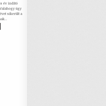
s év indító
i
at
ar
 Valahogy úgy
l
s
e
évet sikerült a
nak…
A
ÉNYLAKÁS
p
p
NDEN
LIK
ALÓDÁSTÓL!