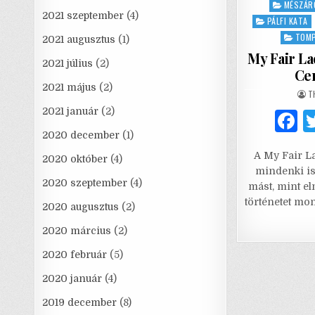
MÉSZÁR
2021 szeptember
(4)
PÁLFI KATA
TOMP
2021 augusztus
(1)
My Fair La
2021 július
(2)
Ce
2021 május
(2)
A
T
2021 január
(2)
2020 december
(1)
a
A My Fair La
c
2020 október
(4)
mindenki is
e
2020 szeptember
(4)
mást, mint el
történetet mo
2020 augusztus
(2)
2020 március
(2)
2020 február
(5)
2020 január
(4)
2019 december
(8)