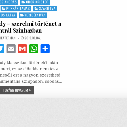
OS ANDRÁS
ÓDOR KRISTÓF
PUSKÁS TAMÁS
SZABÓ ÉVA
OS KÁTYA
VEREBÉLY IVÁN
dy – szerelmi történet a
ntrál Színházban
UTHOR:
PUBLISHED
HEATERMAN
2019.10.04.
DATE:
F
T
E
G
W
S
w
m
m
h
h
dy klasszikus történetét talán
it
ai
ai
at
ar
meri, ez az előadás nem tesz
te
l
l
s
e
meséli ezt a nagyon szerethető
numentális színpadon, csodás…
b
r
A
MY
TOVÁBB OLVASOM
o
p
FAIR
LADY
o
p
–
SZERELMI
TÖRTÉNET
k
A
CENTRÁL
SZÍNHÁZBAN