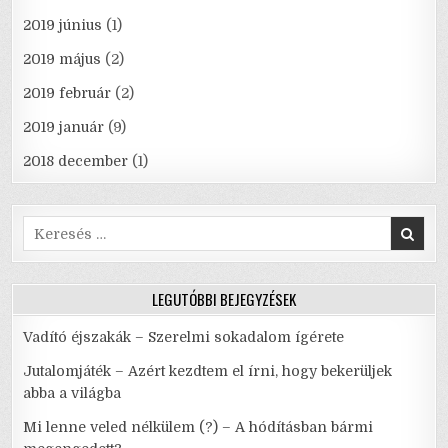
2019 június
(1)
2019 május
(2)
2019 február
(2)
2019 január
(9)
2018 december
(1)
Search
for:
LEGUTÓBBI BEJEGYZÉSEK
Vadító éjszakák – Szerelmi sokadalom ígérete
Jutalomjáték – Azért kezdtem el írni, hogy bekerüljek
abba a világba
Mi lenne veled nélkülem (?) – A hódításban bármi