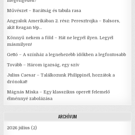
megengedett?
Művészet – Barátság és tabula rasa
Angyalok Amerikában 2. rész: Peresztrojka – Balsors,
akit Reagan tép…
Könnyű nekem a föld – Hát ne legyél ilyen. Legyél
másmilyen!
Gettó – A színház a legnehezebb időkben a legfontosabb
Tovább – Három igazság, egy szív
Julius Caesar – Találkozunk Philippinél, hozzátok a
drónokat!
Mágnás Miska – Egy klasszikus operett felemelő
élménnyé zabolázása
ARCHÍVUM
2026 július
(2)