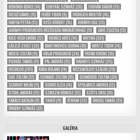
BÖRÖNDI BENCE
(14)
CENTRÁL SZÍNHÁZ
(26)
CHOVÁN GÁBOR
(13)
DICSŐ DÁNIEL
(11)
FEHÉR TIBOR
(9)
FRÖHLICH KRISTÓF
(16)
HARTAI PETRA
(12)
ILYÉS RÓBERT
(15)
JURÁNYI HÁZ
(13)
JURÁNYI PRODUKCIÓS KÖZÖSSÉGI INKUBÁTORHÁZ
(11)
JÁRÓ ZSUZSA
(13)
KISS-VÉGH EMŐKE
(12)
KOVÁCS MÁTÉ
(14)
KRITIKA
(261)
LÁSZLÓ ZSOLT
(20)
MARTINOVICS DORINA
(10)
MERTZ TIBOR
(14)
MUCSI ZOLTÁN
(11)
ORLAI PRODUKCIÓ
(24)
PATAKI FERENC
(10)
PUSKÁS TAMÁS
(11)
PÁL ANDRÁS
(12)
RADNÓTI SZÍNHÁZ
(25)
RECENZIÓ
(261)
RÁBA ROLAND
(14)
RÓZSAVÖLGYI SZALON
(29)
SAS ZOLTÁN
(12)
SCHMIED ZOLTÁN
(10)
SCHNEIDER ZOLTÁN
(20)
SCHRUFF MILÁN
(11)
SODRÓ ELIZA
(14)
SPOLARICS ANDREA
(12)
STOHL ANDRÁS
(12)
SZIKSZAI RÉMUSZ
(12)
SZŐTS ORSI
(10)
TAKÁCS KATALIN
(11)
TRAFÓ
(11)
ÁTRIUM
(32)
ÖRDÖG TAMÁS
(13)
ÖRKÉNY SZÍNHÁZ
(12)
GALÉRIA