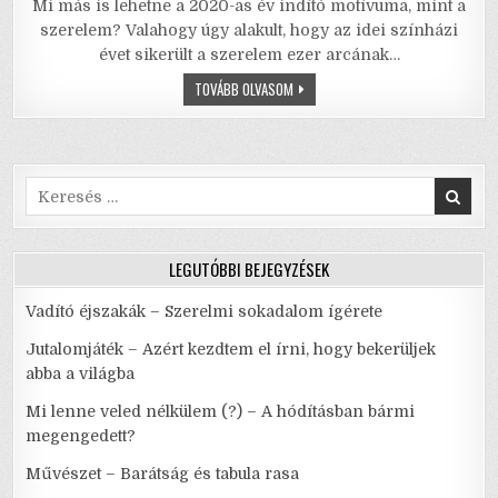
Mi más is lehetne a 2020-as év indító motívuma, mint a
c
it
ai
ai
at
ar
szerelem? Valahogy úgy alakult, hogy az idei színházi
e
te
l
l
s
e
évet sikerült a szerelem ezer arcának…
b
r
A
LEGÉNYLAKÁS
TOVÁBB OLVASOM
–
ITT
o
p
MINDEN
BŰZLIK
o
p
A
CSALÓDÁSTÓL!
Search
k
for:
LEGUTÓBBI BEJEGYZÉSEK
Vadító éjszakák – Szerelmi sokadalom ígérete
Jutalomjáték – Azért kezdtem el írni, hogy bekerüljek
abba a világba
Mi lenne veled nélkülem (?) – A hódításban bármi
megengedett?
Művészet – Barátság és tabula rasa