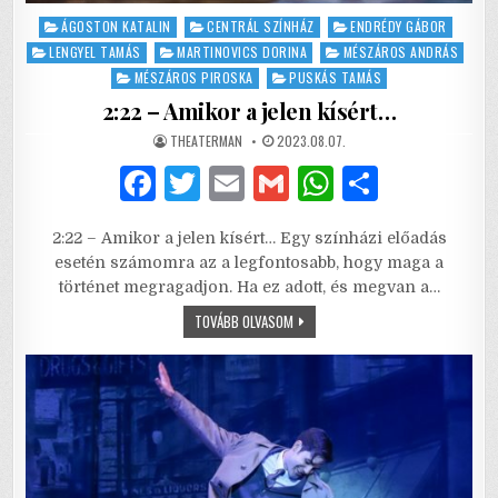
Posted
ÁGOSTON KATALIN
CENTRÁL SZÍNHÁZ
ENDRÉDY GÁBOR
in
LENGYEL TAMÁS
MARTINOVICS DORINA
MÉSZÁROS ANDRÁS
MÉSZÁROS PIROSKA
PUSKÁS TAMÁS
2:22 – Amikor a jelen kísért…
AUTHOR:
PUBLISHED
THEATERMAN
2023.08.07.
DATE:
F
T
E
G
W
S
a
w
m
m
h
h
2:22 – Amikor a jelen kísért… Egy színházi előadás
c
it
ai
ai
at
ar
esetén számomra az a legfontosabb, hogy maga a
e
te
l
l
s
e
történet megragadjon. Ha ez adott, és megvan a…
b
r
A
2:22
TOVÁBB OLVASOM
–
AMIKOR
o
p
A
JELEN
o
p
KÍSÉRT…
k