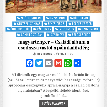
Posted
ALFÖLDI RÓBERT
BALSAI MÓNI
BÍRÓ BENCE
in
CENTRÁL SZÍNHÁZ
FEHÉR TIBOR
FÖLDES ESZTER
ÓDOR KRISTÓF
PÁLFI KATA
PAPP JÁNOS
RADA BÁLINT
SCHMIED ZOLTÁN
SZABÓ ÉVA
SZÉCSI BENCE
magyartenger – Családi album a
csodaszarvastól a pálinkafőzdéig
AUTHOR:
PUBLISHED
THEATERMAN
2023.01.22.
DATE:
F
T
E
G
W
S
a
w
m
m
h
h
Mi történik egy magyar családdal, ha kettős ünnep
c
it
ai
ai
at
ar
(szülői születésnap és nagyszülői házassági évforduló)
e
te
l
l
s
e
apropóján összegyűlik apraja-nagyja a család balatoni
nyaralójában? A legkülönfélébb identitású,
b
r
A
gondolkodású…
o
p
MAGYARTENGER
TOVÁBB OLVASOM
–