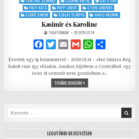
in
CENTRÁL SZÍNHÁZ
CSERNA ANTAL
GATS ÉVA
PÁLFI KATA
PAPP JÁNOS
STOHL ANDRÁS
SZABÓ SIMON
SZALAY OLIMPIA
VARJU KÁLMÁN
Kasimir és Karoline
AUTHOR:
PUBLISHED
THEATERMAN
2019.01.14.
DATE:
F
T
E
G
W
S
a
w
m
m
h
h
Érzetek egy új bemutatóról – 2019.01.14 – első látásra Rég
c
it
ai
ai
at
ar
hatott rám így előadás. Amikor kijöttem a Centrálból, egy
e
te
l
l
s
e
órán át semmit nem gondoltam a…
b
r
A
KASIMIR
TOVÁBB OLVASOM
ÉS
KAROLINE
o
p
o
p
Search
k
for:
LEGUTÓBBI BEJEGYZÉSEK