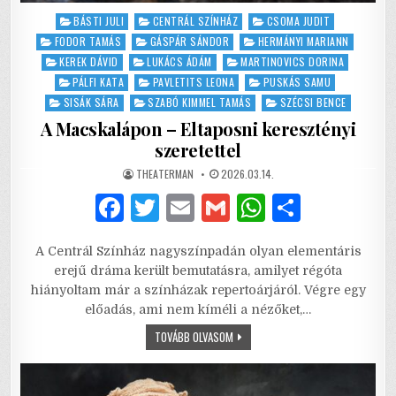
Posted
BÁSTI JULI
CENTRÁL SZÍNHÁZ
CSOMA JUDIT
in
FODOR TAMÁS
GÁSPÁR SÁNDOR
HERMÁNYI MARIANN
KEREK DÁVID
LUKÁCS ÁDÁM
MARTINOVICS DORINA
PÁLFI KATA
PAVLETITS LEONA
PUSKÁS SAMU
SISÁK SÁRA
SZABÓ KIMMEL TAMÁS
SZÉCSI BENCE
A Macskalápon – Eltaposni keresztényi
szeretettel
AUTHOR:
PUBLISHED
THEATERMAN
2026.03.14.
DATE:
F
T
E
G
W
S
a
w
m
m
h
h
A Centrál Színház nagyszínpadán olyan elementáris
c
it
ai
ai
at
ar
erejű dráma került bemutatásra, amilyet régóta
e
te
l
l
s
e
hiányoltam már a színházak repertoárjáról. Végre egy
előadás, ami nem kíméli a nézőket,…
b
r
A
A
TOVÁBB OLVASOM
o
p
MACSKALÁPON
–
o
p
ELTAPOSNI
KERESZTÉNYI
SZERETETTEL