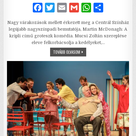
F
T
E
G
W
S
a
w
m
m
h
h
Nagy várakozások mellett érkezett meg a Centrál Színház
c
it
ai
ai
at
ar
legújabb nagyszínpadi bemutatója, Martin McDonagh: A
e
te
l
l
s
e
kripli című groteszk komédia. Mucsi Zoltán szereplése
eleve felkorbácsolja a kedélyeket,…
b
r
A
A
TOVÁBB OLVASOM
o
p
KRIPLI
–
o
p
NA
AKKOR
A
k
HOLNAPUTÁNI
NAPON
SÉTÁLUNK,
A
KURVA
SZÁDAT…