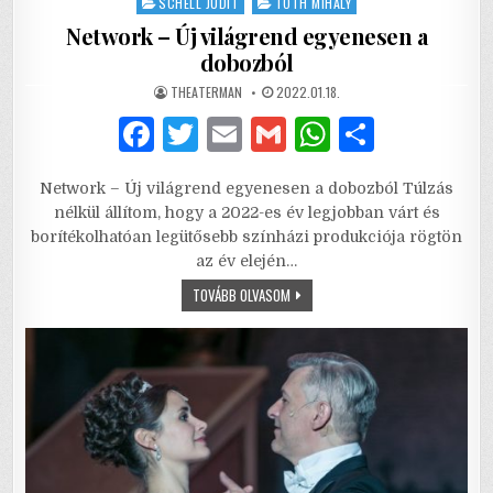
SCHELL JUDIT
TÓTH MIHÁLY
Network – Új világrend egyenesen a
dobozból
AUTHOR:
PUBLISHED
THEATERMAN
2022.01.18.
DATE:
F
T
E
G
W
S
a
w
m
m
h
h
Network – Új világrend egyenesen a dobozból Túlzás
c
it
ai
ai
at
ar
nélkül állítom, hogy a 2022-es év legjobban várt és
e
te
l
l
s
e
borítékolhatóan legütősebb színházi produkciója rögtön
az év elején…
b
r
A
NETWORK
TOVÁBB OLVASOM
o
p
–
ÚJ
o
p
VILÁGREND
EGYENESEN
A
k
DOBOZBÓL