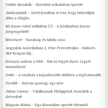
Vadító éjszakák – Szerelmi sokadalom ígérete
Jutalomjáték – Azért kezdtem el írni, hogy bekerüljek
abba a világba
Mi lenne veled nélkülem (?) – A hódításban bármi
megengedett?
Művészet – Barátság és tabula rasa
Angyalok Amerikában 2. rész: Peresztrojka – Balsors,
akit Reagan tép…
Könnyű nekem a föld – Hát ne legyél ilyen. Legyél
másmilyen!
Gettó – A színház a legnehezebb időkben a legfontosabb
Tovább – Három igazság, egy szív
Julius Caesar – Találkozunk Philippinél, hozzátok a
drónokat!
Mágnás Miska – Egy klasszikus operett felemelő