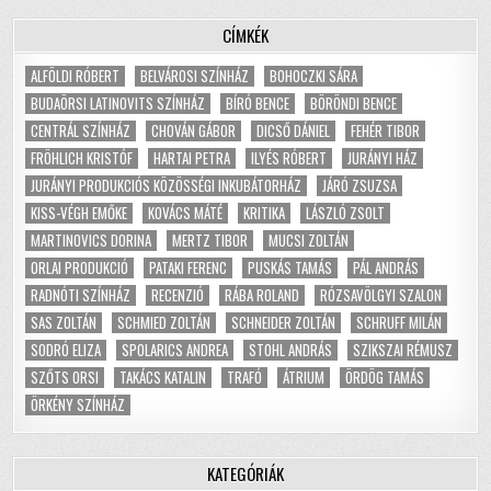
CÍMKÉK
ALFÖLDI RÓBERT
BELVÁROSI SZÍNHÁZ
BOHOCZKI SÁRA
BUDAÖRSI LATINOVITS SZÍNHÁZ
BÍRÓ BENCE
BÖRÖNDI BENCE
CENTRÁL SZÍNHÁZ
CHOVÁN GÁBOR
DICSŐ DÁNIEL
FEHÉR TIBOR
FRÖHLICH KRISTÓF
HARTAI PETRA
ILYÉS RÓBERT
JURÁNYI HÁZ
JURÁNYI PRODUKCIÓS KÖZÖSSÉGI INKUBÁTORHÁZ
JÁRÓ ZSUZSA
KISS-VÉGH EMŐKE
KOVÁCS MÁTÉ
KRITIKA
LÁSZLÓ ZSOLT
MARTINOVICS DORINA
MERTZ TIBOR
MUCSI ZOLTÁN
ORLAI PRODUKCIÓ
PATAKI FERENC
PUSKÁS TAMÁS
PÁL ANDRÁS
RADNÓTI SZÍNHÁZ
RECENZIÓ
RÁBA ROLAND
RÓZSAVÖLGYI SZALON
SAS ZOLTÁN
SCHMIED ZOLTÁN
SCHNEIDER ZOLTÁN
SCHRUFF MILÁN
SODRÓ ELIZA
SPOLARICS ANDREA
STOHL ANDRÁS
SZIKSZAI RÉMUSZ
SZŐTS ORSI
TAKÁCS KATALIN
TRAFÓ
ÁTRIUM
ÖRDÖG TAMÁS
ÖRKÉNY SZÍNHÁZ
KATEGÓRIÁK