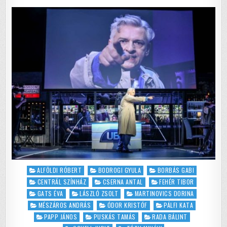
o
p
CSALÁDI
ALBUM
k
A
CSODASZARVASTÓL
A
PÁLINKAFŐZDÉIG
Posted
ALFÖLDI RÓBERT
BODROGI GYULA
BORBÁS GABI
in
CENTRÁL SZÍNHÁZ
CSERNA ANTAL
FEHÉR TIBOR
GATS ÉVA
LÁSZLÓ ZSOLT
MARTINOVICS DORINA
MÉSZÁROS ANDRÁS
ÓDOR KRISTÓF
PÁLFI KATA
PAPP JÁNOS
PUSKÁS TAMÁS
RADA BÁLINT