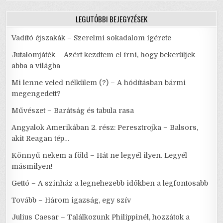
LEGUTÓBBI BEJEGYZÉSEK
Vadító éjszakák – Szerelmi sokadalom ígérete
Jutalomjáték – Azért kezdtem el írni, hogy bekerüljek
abba a világba
Mi lenne veled nélkülem (?) – A hódításban bármi
megengedett?
Művészet – Barátság és tabula rasa
Angyalok Amerikában 2. rész: Peresztrojka – Balsors,
akit Reagan tép…
Könnyű nekem a föld – Hát ne legyél ilyen. Legyél
másmilyen!
Gettó – A színház a legnehezebb időkben a legfontosabb
Tovább – Három igazság, egy szív
Julius Caesar – Találkozunk Philippinél, hozzátok a