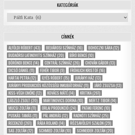
KATEGÓRIÁK
Kategóriák
CÍMKÉK
ALFÖLDI RÓBERT
(43)
BELVÁROSI SZÍNHÁZ
(16)
BOHOCZKI SÁRA
(12)
BUDAÖRSI LATINOVITS SZÍNHÁZ
(20)
BÍRÓ BENCE
(10)
BÖRÖNDI BENCE
(14)
CENTRÁL SZÍNHÁZ
(26)
CHOVÁN GÁBOR
(13)
DICSŐ DÁNIEL
(11)
FEHÉR TIBOR
(9)
FRÖHLICH KRISTÓF
(16)
HARTAI PETRA
(12)
ILYÉS RÓBERT
(15)
JURÁNYI HÁZ
(13)
JURÁNYI PRODUKCIÓS KÖZÖSSÉGI INKUBÁTORHÁZ
(11)
JÁRÓ ZSUZSA
(13)
KISS-VÉGH EMŐKE
(12)
KOVÁCS MÁTÉ
(14)
KRITIKA
(261)
LÁSZLÓ ZSOLT
(20)
MARTINOVICS DORINA
(10)
MERTZ TIBOR
(14)
MUCSI ZOLTÁN
(11)
ORLAI PRODUKCIÓ
(24)
PATAKI FERENC
(10)
PUSKÁS TAMÁS
(11)
PÁL ANDRÁS
(12)
RADNÓTI SZÍNHÁZ
(25)
RECENZIÓ
(261)
RÁBA ROLAND
(14)
RÓZSAVÖLGYI SZALON
(29)
SAS ZOLTÁN
(12)
SCHMIED ZOLTÁN
(10)
SCHNEIDER ZOLTÁN
(20)