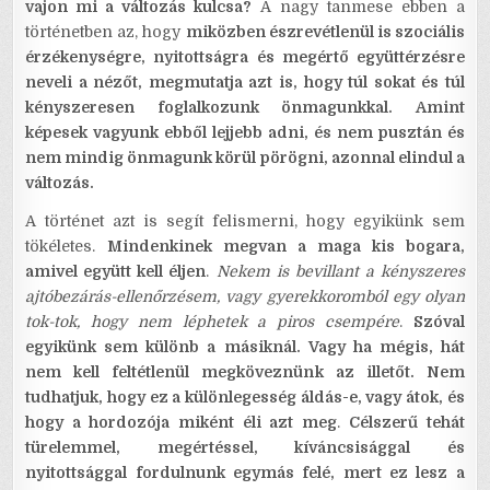
vajon mi a változás kulcsa?
A nagy tanmese ebben a
történetben az, hogy
miközben észrevétlenül is szociális
érzékenységre, nyitottságra és megértő együttérzésre
neveli a nézőt, megmutatja azt is, hogy túl sokat és túl
kényszeresen foglalkozunk önmagunkkal. Amint
képesek vagyunk ebből lejjebb adni, és nem pusztán és
nem mindig önmagunk körül pörögni, azonnal elindul a
változás.
A történet azt is segít felismerni, hogy egyikünk sem
tökéletes.
Mindenkinek megvan a maga kis bogara,
amivel együtt kell éljen
.
Nekem is bevillant a kényszeres
ajtóbezárás-ellenőrzésem, vagy gyerekkoromból egy olyan
tok-tok, hogy nem léphetek a piros csempére
.
Szóval
egyikünk sem különb a másiknál. Vagy ha mégis, hát
nem kell feltétlenül megköveznünk az illetőt. Nem
tudhatjuk, hogy ez a különlegesség áldás-e, vagy átok, és
hogy a hordozója miként éli azt meg
.
Célszerű tehát
türelemmel, megértéssel, kíváncsisággal és
nyitottsággal fordulnunk egymás felé, mert ez lesz a