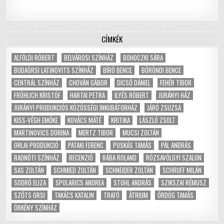
CÍMKÉK
ALFÖLDI RÓBERT
BELVÁROSI SZÍNHÁZ
BOHOCZKI SÁRA
BUDAÖRSI LATINOVITS SZÍNHÁZ
BÍRÓ BENCE
BÖRÖNDI BENCE
CENTRÁL SZÍNHÁZ
CHOVÁN GÁBOR
DICSŐ DÁNIEL
FEHÉR TIBOR
FRÖHLICH KRISTÓF
HARTAI PETRA
ILYÉS RÓBERT
JURÁNYI HÁZ
JURÁNYI PRODUKCIÓS KÖZÖSSÉGI INKUBÁTORHÁZ
JÁRÓ ZSUZSA
KISS-VÉGH EMŐKE
KOVÁCS MÁTÉ
KRITIKA
LÁSZLÓ ZSOLT
MARTINOVICS DORINA
MERTZ TIBOR
MUCSI ZOLTÁN
ORLAI PRODUKCIÓ
PATAKI FERENC
PUSKÁS TAMÁS
PÁL ANDRÁS
RADNÓTI SZÍNHÁZ
RECENZIÓ
RÁBA ROLAND
RÓZSAVÖLGYI SZALON
SAS ZOLTÁN
SCHMIED ZOLTÁN
SCHNEIDER ZOLTÁN
SCHRUFF MILÁN
SODRÓ ELIZA
SPOLARICS ANDREA
STOHL ANDRÁS
SZIKSZAI RÉMUSZ
SZŐTS ORSI
TAKÁCS KATALIN
TRAFÓ
ÁTRIUM
ÖRDÖG TAMÁS
ÖRKÉNY SZÍNHÁZ