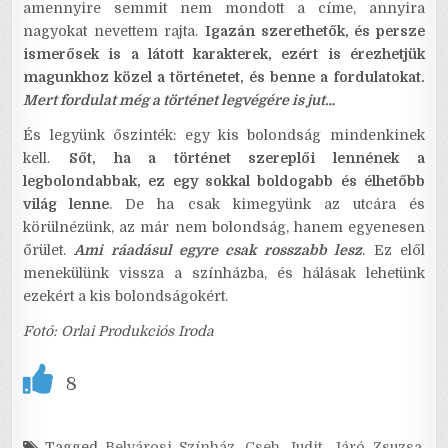
amennyire semmit nem mondott a címe, annyira
nagyokat nevettem rajta.
Igazán szerethetők, és persze
ismerősek is a látott karakterek, ezért is érezhetjük
magunkhoz közel a történetet, és benne a fordulatokat.
Mert fordulat még a történet legvégére is jut…
És legyünk őszinték: egy kis bolondság mindenkinek
kell.
Sőt, ha a történet szereplői lennének a
legbolondabbak, ez egy sokkal boldogabb és élhetőbb
világ lenne
. De ha csak kimegyünk az utcára és
körülnézünk, az már nem bolondság, hanem egyenesen
őrület.
Ami ráadásul egyre csak rosszabb lesz
. Ez elől
menekülünk vissza a színházba, és hálásak lehetünk
ezekért a kis bolondságokért.
Fotó: Orlai Produkciós Iroda
8
Tagged
Belvárosi Színház
,
Cseh Judit
,
Járó Zsuzsa
,