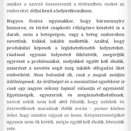
amikor a szerző összeereszti a történetben ezeket az
embereket,
dőlni kezd a helyzetkomikum.
Nagyon fontos ugyanakkor, hogy bármennyire
humoros, és térdet csapkodó röhögésre késztető is a
darab, nem a betegségen, vagy a beteg embereken
nevetünk. Sokkal inkább mellettük.
Azáltal, hogy
produkálni képesek a leglehetetlenebb helyzeteket,
ráadásul egymás helyzeteit ütköztetik, megértjük
egyrészt a problémáikat, melyekkel együtt kell élniük,
másrészt a nevetés segít még inkább elfogadni őket
emberként.
Nem bolondok ők, csak a maguk módján
különlegesek. Az őrültséget és a zsenialitást egyébként is
csak egy nagyon vékony hajszál választja el egymástól.
Egyéniségek, egyszeriek és megismételhetetlenek
,
szóval nekik nem kell attól félniük, hogy szürkék és
észrevétlenek maradnak életük során –
persze közben
lehet, hogy minden vágyuk ez lenne
. Kényszerességüket
ugyanis nem ők kérték, mégis együtt kell élniük, létezniük
vele.