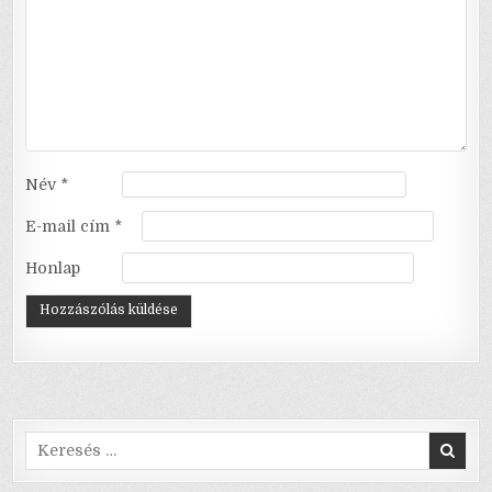
Név
*
E-mail cím
*
Honlap
Search
for: