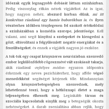
időszak egyik legnagyobb dobását láttam színházban
.
Pedig viszonylag ritkán nézek vígjátékot. Az is igaz,
hogy nagyon nehéz,
abszurd korban élünk
,
mi itt
konkrétan ráadásul egy hamis buborékban is
, és
ilyen
vészterhes időkben ténylegesen fel szokott értékelődni
a színházakban a komédia szerepe, jelentősége
. Kell
valami, ami segít
kinyitni a szelepeket és kiengedni a
gőzt, eltávolítani a felgyülemlett negatív energiákat és a
feszültségeket
, és ennek a vígjáték nagyon jó eszköze.
A tok-tok egy csapat kényszeres neurózisban szenvedő
ember legkülönfélébb rögeszmévé vált szokásait takarja
,
akik ráadásul
-rejtélyes módon-
egyazon időpontra
érkeznek egy neves pszichiáterhez, hogy afféle
végső
menedékként
segítséget kérjenek tőle. Mindannyian
olyan kényszerbetegségben szenvednek, mely
lehetetlenné teszi, hogy a hétköznapi életet a maga
teljességében élhessék meg
. Leginkább
társas és
szociális kapcsolataik sínylik meg
a betegségük okozta
nehézségeket. A darab zsenialitása abban rejlik, hogy