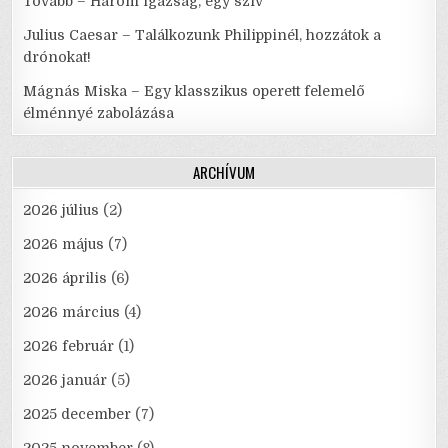
Tovább – Három igazság, egy szív
Julius Caesar – Találkozunk Philippinél, hozzátok a
drónokat!
Mágnás Miska – Egy klasszikus operett felemelő
élménnyé zabolázása
ARCHÍVUM
2026 július
(2)
2026 május
(7)
2026 április
(6)
2026 március
(4)
2026 február
(1)
2026 január
(5)
2025 december
(7)
2025 november
(8)