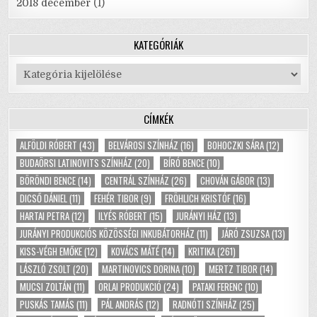
2018 december
(1)
KATEGÓRIÁK
Kategóriák
CÍMKÉK
ALFÖLDI RÓBERT
(43)
BELVÁROSI SZÍNHÁZ
(16)
BOHOCZKI SÁRA
(12)
BUDAÖRSI LATINOVITS SZÍNHÁZ
(20)
BÍRÓ BENCE
(10)
BÖRÖNDI BENCE
(14)
CENTRÁL SZÍNHÁZ
(26)
CHOVÁN GÁBOR
(13)
DICSŐ DÁNIEL
(11)
FEHÉR TIBOR
(9)
FRÖHLICH KRISTÓF
(16)
HARTAI PETRA
(12)
ILYÉS RÓBERT
(15)
JURÁNYI HÁZ
(13)
JURÁNYI PRODUKCIÓS KÖZÖSSÉGI INKUBÁTORHÁZ
(11)
JÁRÓ ZSUZSA
(13)
KISS-VÉGH EMŐKE
(12)
KOVÁCS MÁTÉ
(14)
KRITIKA
(261)
LÁSZLÓ ZSOLT
(20)
MARTINOVICS DORINA
(10)
MERTZ TIBOR
(14)
MUCSI ZOLTÁN
(11)
ORLAI PRODUKCIÓ
(24)
PATAKI FERENC
(10)
PUSKÁS TAMÁS
(11)
PÁL ANDRÁS
(12)
RADNÓTI SZÍNHÁZ
(25)