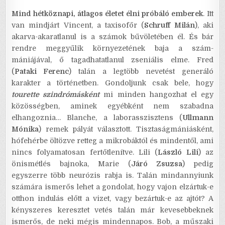
Mind hétköznapi, átlagos életet élni próbáló emberek
. Itt
van mindjárt Vincent, a taxisofőr (
Schruff Milán
), aki
akarva-akaratlanul is a számok bűvöletében él. És bár
rendre meggyűlik környezetének baja a szám-
mániájával, ő tagadhatatlanul zseniális elme. Fred
(
Pataki Ferenc
) talán a legtöbb nevetést generáló
karakter a történetben. Gondoljunk csak bele, hogy
tourette szindrómásként
mi minden hangozhat el egy
közösségben, aminek egyébként nem szabadna
elhangoznia… Blanche, a laborasszisztens (
Ullmann
Mónika
) remek pályát választott. Tisztaságmániásként,
hófehérbe öltözve retteg a mikrobáktól és mindentől, ami
nincs folyamatosan fertőtlenítve. Lili (
László Lili
) az
önismétlés bajnoka, Marie (
Járó Zsuzsa
) pedig
egyszerre több neurózis rabja is. Talán mindannyiunk
számára ismerős lehet a gondolat, hogy vajon elzártuk-e
otthon indulás előtt a vizet, vagy bezártuk-e az ajtót? A
kényszeres keresztet vetés talán már kevesebbeknek
ismerős, de neki mégis mindennapos. Bob, a műszaki