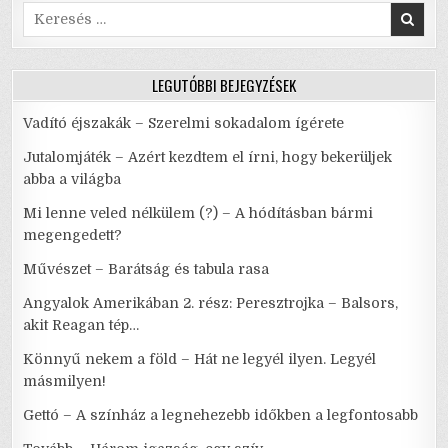
Search
for:
LEGUTÓBBI BEJEGYZÉSEK
Vadító éjszakák – Szerelmi sokadalom ígérete
Jutalomjáték – Azért kezdtem el írni, hogy bekerüljek
abba a világba
Mi lenne veled nélkülem (?) – A hódításban bármi
megengedett?
Művészet – Barátság és tabula rasa
Angyalok Amerikában 2. rész: Peresztrojka – Balsors,
akit Reagan tép…
Könnyű nekem a föld – Hát ne legyél ilyen. Legyél
másmilyen!
Gettó – A színház a legnehezebb időkben a legfontosabb