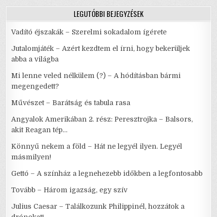
LEGUTÓBBI BEJEGYZÉSEK
Vadító éjszakák – Szerelmi sokadalom ígérete
Jutalomjáték – Azért kezdtem el írni, hogy bekerüljek
abba a világba
Mi lenne veled nélkülem (?) – A hódításban bármi
megengedett?
Művészet – Barátság és tabula rasa
Angyalok Amerikában 2. rész: Peresztrojka – Balsors,
akit Reagan tép…
Könnyű nekem a föld – Hát ne legyél ilyen. Legyél
másmilyen!
Gettó – A színház a legnehezebb időkben a legfontosabb
Tovább – Három igazság, egy szív
Julius Caesar – Találkozunk Philippinél, hozzátok a
drónokat!