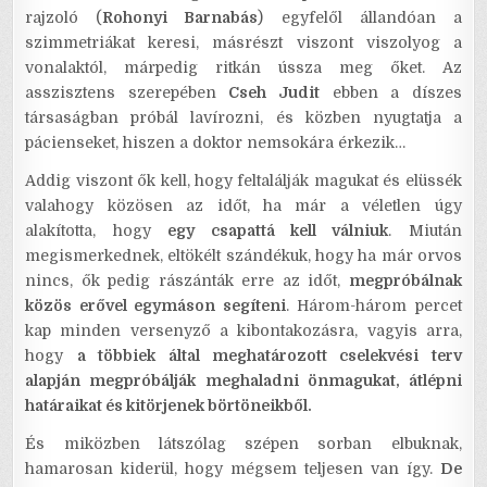
rajzoló (
Rohonyi Barnabás
) egyfelől állandóan a
szimmetriákat keresi, másrészt viszont viszolyog a
vonalaktól, márpedig ritkán ússza meg őket. Az
asszisztens szerepében
Cseh Judit
ebben a díszes
társaságban próbál lavírozni, és közben nyugtatja a
pácienseket, hiszen a doktor nemsokára érkezik…
Addig viszont ők kell, hogy feltalálják magukat és elüssék
valahogy közösen az időt, ha már a véletlen úgy
alakította, hogy
egy csapattá kell válniuk
. Miután
megismerkednek, eltökélt szándékuk, hogy ha már orvos
nincs, ők pedig rászánták erre az időt,
megpróbálnak
közös erővel egymáson segíteni
. Három-három percet
kap minden versenyző a kibontakozásra, vagyis arra,
hogy
a többiek által meghatározott cselekvési terv
alapján megpróbálják meghaladni önmagukat, átlépni
határaikat és kitörjenek börtöneikből.
És miközben látszólag szépen sorban elbuknak,
hamarosan kiderül, hogy mégsem teljesen van így.
De