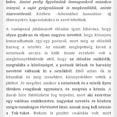
kulcs.
Amint pedig figyelmünk önmagunkról másokra
irányul, a saját gyógyulásunk is megkezdődik, szinte
észrevétlenül.
Közben –
hőseinkhez hasonlóan
– új
élményekre, kapcsolatokra is szert tehetünk.
A vastapssal jutalmazott előadás igazi kihívása, hogy
olyan gyakran és olyan nagyon nevettet
, hogy könnyen
lemaradhatunk egy-egy poénról, mert még az előzőtől
harsog a nézőtér. Az emiatti meglepettség kicsit a
színészek arcára is kiült. Szinte érezhető volt a
megkönnyebbülésük attól, hogy
az előadás működik,
megtalálta a közönséget, a poénok ütősek és harsány
nevetést váltanak ki a nézőkből
. Ettől aztán ők is
lelazultak és még ízesebbre, könnyedebbre vették a
játékot. Jó megélni, amikor
a színészek és a nézők ilyen
élénken reagálnak egymásra, és megvan a kémia
. A
darab híre futótűzként fog terjedni, mert
aki szeretne
egy valóban emlékezetes, nagyokat nevetős és közben
mégis tanulságos történetet látni, annak meg kell néznie
a Tok-tokot
. Nekem is pozitív csalódás volt, mert