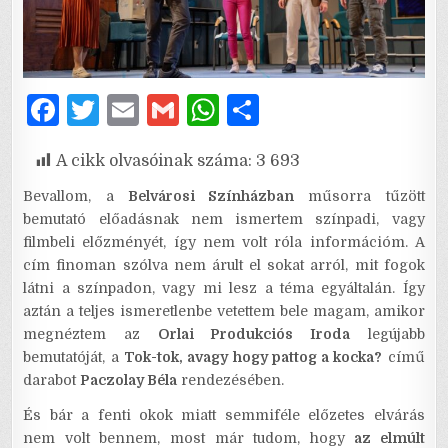
F
T
E
G
W
S
a
w
m
m
h
h
A cikk olvasóinak száma:
3 693
c
it
ai
ai
at
ar
e
te
l
l
s
e
Bevallom, a
Belvárosi Színházban
műsorra tűzött
bemutató előadásnak nem ismertem színpadi, vagy
b
r
A
filmbeli előzményét, így nem volt róla információm. A
o
p
cím finoman szólva nem árult el sokat arról, mit fogok
látni a színpadon, vagy mi lesz a téma egyáltalán. Így
o
p
aztán a teljes ismeretlenbe vetettem bele magam, amikor
k
megnéztem az
Orlai Produkciós Iroda
legújabb
bemutatóját, a
Tok-tok, avagy hogy pattog a kocka?
című
darabot
Paczolay Béla
rendezésében.
És bár a fenti okok miatt semmiféle előzetes elvárás
nem volt bennem, most már tudom, hogy
az elmúlt