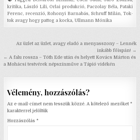
kritika
,
László Lili
,
Orlai produkció
,
Paczolay Béla
,
Pataki
Ferenc
,
recenzió
,
Rohonyi Barnabás
,
Schruff Milán
,
Tok-
tok avagy hogy pattog a kocka
,
Ullmann Mónika
Bejegyzés
Az üzlet az üzlet, avagy eladó a menyasszony – Lennék
navigáció
inkább főispán! →
← A falu rossza – Tóth Ede után és helyett Kovács Márton és
a Mohácsi testvérek népszínműve a Tápió vidékén
Vélemény, hozzászólás?
Az e-mail-címet nem tesszük közzé.
A kötelező mezőket
*
karakterrel jelöltük
Hozzászólás
*