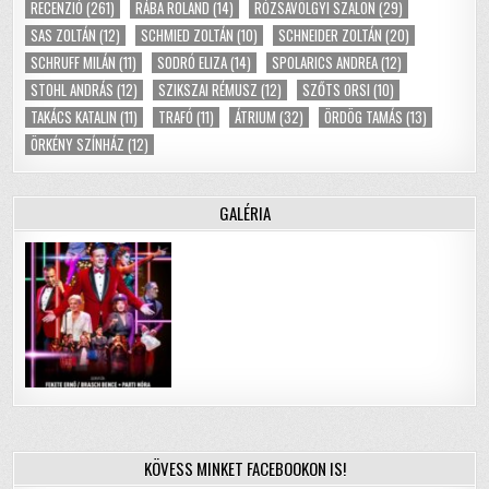
RECENZIÓ
(261)
RÁBA ROLAND
(14)
RÓZSAVÖLGYI SZALON
(29)
SAS ZOLTÁN
(12)
SCHMIED ZOLTÁN
(10)
SCHNEIDER ZOLTÁN
(20)
SCHRUFF MILÁN
(11)
SODRÓ ELIZA
(14)
SPOLARICS ANDREA
(12)
STOHL ANDRÁS
(12)
SZIKSZAI RÉMUSZ
(12)
SZŐTS ORSI
(10)
TAKÁCS KATALIN
(11)
TRAFÓ
(11)
ÁTRIUM
(32)
ÖRDÖG TAMÁS
(13)
ÖRKÉNY SZÍNHÁZ
(12)
GALÉRIA
KÖVESS MINKET FACEBOOKON IS!