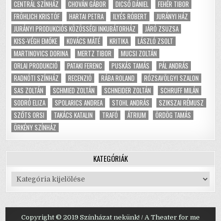
CENTRÁL SZÍNHÁZ
CHOVÁN GÁBOR
DICSŐ DÁNIEL
FEHÉR TIBOR
FRÖHLICH KRISTÓF
HARTAI PETRA
ILYÉS RÓBERT
JURÁNYI HÁZ
JURÁNYI PRODUKCIÓS KÖZÖSSÉGI INKUBÁTORHÁZ
JÁRÓ ZSUZSA
KISS-VÉGH EMŐKE
KOVÁCS MÁTÉ
KRITIKA
LÁSZLÓ ZSOLT
MARTINOVICS DORINA
MERTZ TIBOR
MUCSI ZOLTÁN
ORLAI PRODUKCIÓ
PATAKI FERENC
PUSKÁS TAMÁS
PÁL ANDRÁS
RADNÓTI SZÍNHÁZ
RECENZIÓ
RÁBA ROLAND
RÓZSAVÖLGYI SZALON
SAS ZOLTÁN
SCHMIED ZOLTÁN
SCHNEIDER ZOLTÁN
SCHRUFF MILÁN
SODRÓ ELIZA
SPOLARICS ANDREA
STOHL ANDRÁS
SZIKSZAI RÉMUSZ
SZŐTS ORSI
TAKÁCS KATALIN
TRAFÓ
ÁTRIUM
ÖRDÖG TAMÁS
ÖRKÉNY SZÍNHÁZ
KATEGÓRIÁK
Kategóriák
Copyright © 2019 Színházat nekünk! / A Theater for me