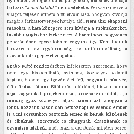
nyitottabb, befogadóbb és pörgősebb, hiába az unokája
tartozik “
a mai fiatalok
” nemzedékébe.
Persze ismerve a
világot, teljesen érthető a fiú elvonulása. Ahogyan kivonja
magát a farkastörvények hatálya alól.
Nem akar eltaposni
másokat, a háta közepére sem kívánja a mókuskereket,
inkább nyugisabb vizekre evez. A harmincas-negyvenes
generációban egyre többen vagyunk így. Nem tudunk
illeszkedni az egyformaság, az uniformizáltság, a
csavar kontra gépezet világába…
Szabó Máté rendezésében
kifejezetten szerettem, hogy
nem egy kiszámítható, szirupos, közhelyes valamit
kaptam, hanem egy
igazán élet-ízű, nagyon is hús-vér,
élő előadást láttam
. Ettől erős a történet, hiszen
nem a
saját vágyainkat, projekcióinkat, a rózsaszín ködöt, a jó
mindig győz közhelyét látjuk
,
hanem azt, ahogyan a
többi, hozzánk hasonlóan hétköznapi és esendő ember
is a mi sorsunkon osztozik: esnek és kelnek, küzdenek
és elbuknak, szeretnek és elhagynak, eltaszítanak és
egymásra találnak.
Ettől igazi a darabnak minden perce,