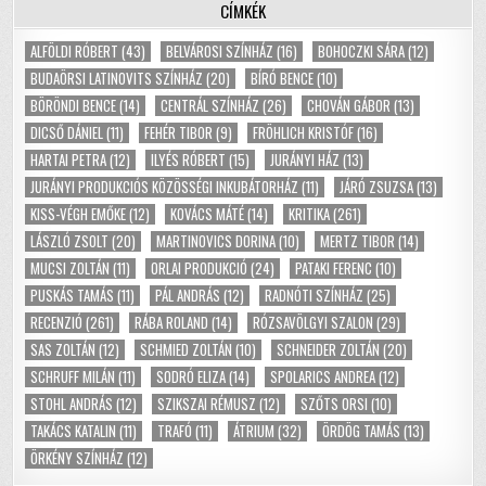
CÍMKÉK
ALFÖLDI RÓBERT
(43)
BELVÁROSI SZÍNHÁZ
(16)
BOHOCZKI SÁRA
(12)
BUDAÖRSI LATINOVITS SZÍNHÁZ
(20)
BÍRÓ BENCE
(10)
BÖRÖNDI BENCE
(14)
CENTRÁL SZÍNHÁZ
(26)
CHOVÁN GÁBOR
(13)
DICSŐ DÁNIEL
(11)
FEHÉR TIBOR
(9)
FRÖHLICH KRISTÓF
(16)
HARTAI PETRA
(12)
ILYÉS RÓBERT
(15)
JURÁNYI HÁZ
(13)
JURÁNYI PRODUKCIÓS KÖZÖSSÉGI INKUBÁTORHÁZ
(11)
JÁRÓ ZSUZSA
(13)
KISS-VÉGH EMŐKE
(12)
KOVÁCS MÁTÉ
(14)
KRITIKA
(261)
LÁSZLÓ ZSOLT
(20)
MARTINOVICS DORINA
(10)
MERTZ TIBOR
(14)
MUCSI ZOLTÁN
(11)
ORLAI PRODUKCIÓ
(24)
PATAKI FERENC
(10)
PUSKÁS TAMÁS
(11)
PÁL ANDRÁS
(12)
RADNÓTI SZÍNHÁZ
(25)
RECENZIÓ
(261)
RÁBA ROLAND
(14)
RÓZSAVÖLGYI SZALON
(29)
SAS ZOLTÁN
(12)
SCHMIED ZOLTÁN
(10)
SCHNEIDER ZOLTÁN
(20)
SCHRUFF MILÁN
(11)
SODRÓ ELIZA
(14)
SPOLARICS ANDREA
(12)
STOHL ANDRÁS
(12)
SZIKSZAI RÉMUSZ
(12)
SZŐTS ORSI
(10)
TAKÁCS KATALIN
(11)
TRAFÓ
(11)
ÁTRIUM
(32)
ÖRDÖG TAMÁS
(13)
ÖRKÉNY SZÍNHÁZ
(12)