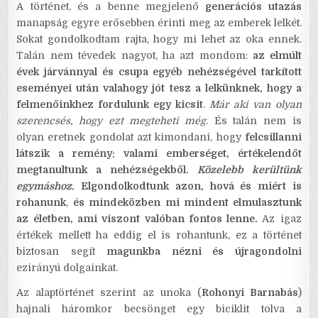
A történet, és a benne megjelenő
generációs utazás
manapság egyre erősebben érinti meg az emberek lelkét.
Sokat gondolkodtam rajta, hogy mi lehet az oka ennek.
Talán nem tévedek nagyot, ha azt mondom:
az elmúlt
évek járvánnyal és csupa egyéb nehézségével tarkított
eseményei után valahogy jót tesz a lelkünknek, hogy a
felmenőinkhez fordulunk egy kicsit
.
Már aki van olyan
szerencsés, hogy ezt megteheti még
. És talán nem is
olyan eretnek gondolat azt kimondani, hogy
felcsillanni
látszik a remény: valami emberséget, értékelendőt
megtanultunk a nehézségekből.
Közelebb kerültünk
egymáshoz.
Elgondolkodtunk azon, hová és miért is
rohanunk
,
és mindeközben mi mindent elmulasztunk
az életben, ami viszont valóban fontos lenne.
Az igaz
értékek mellett ha eddig el is rohantunk, ez a történet
biztosan segít
magunkba nézni és újragondolni
ezirányú dolgainkat.
Az alaptörténet szerint az unoka (
Rohonyi Barnabás
)
hajnali háromkor becsönget egy biciklit tolva a