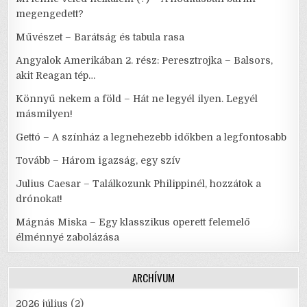
megengedett?
Művészet – Barátság és tabula rasa
Angyalok Amerikában 2. rész: Peresztrojka – Balsors,
akit Reagan tép…
Könnyű nekem a föld – Hát ne legyél ilyen. Legyél
másmilyen!
Gettó – A színház a legnehezebb időkben a legfontosabb
Tovább – Három igazság, egy szív
Julius Caesar – Találkozunk Philippinél, hozzátok a
drónokat!
Mágnás Miska – Egy klasszikus operett felemelő
élménnyé zabolázása
ARCHÍVUM
2026 július
(2)