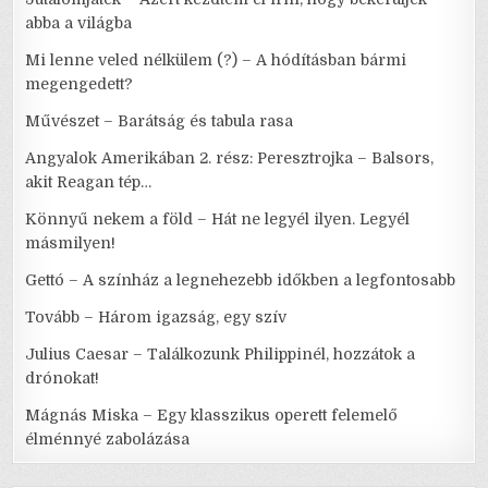
abba a világba
Mi lenne veled nélkülem (?) – A hódításban bármi
megengedett?
Művészet – Barátság és tabula rasa
Angyalok Amerikában 2. rész: Peresztrojka – Balsors,
akit Reagan tép…
Könnyű nekem a föld – Hát ne legyél ilyen. Legyél
másmilyen!
Gettó – A színház a legnehezebb időkben a legfontosabb
Tovább – Három igazság, egy szív
Julius Caesar – Találkozunk Philippinél, hozzátok a
drónokat!
Mágnás Miska – Egy klasszikus operett felemelő
élménnyé zabolázása