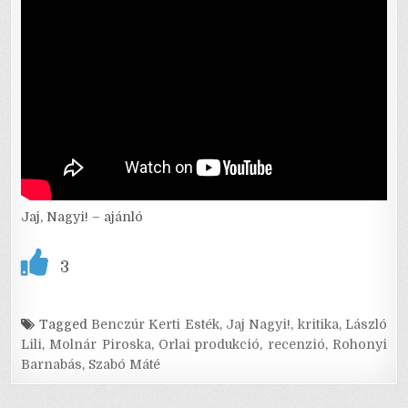
Jaj, Nagyi! – ajánló
3
Tagged
Benczúr Kerti Esték
,
Jaj Nagyi!
,
kritika
,
László
Lili
,
Molnár Piroska
,
Orlai produkció
,
recenzió
,
Rohonyi
Barnabás
,
Szabó Máté