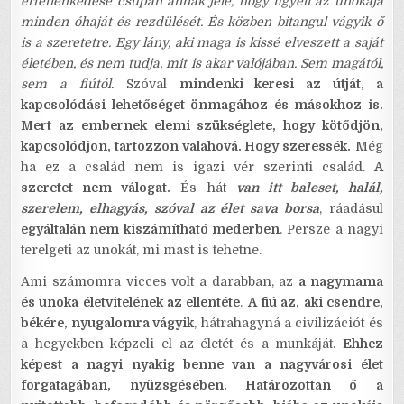
értetlenkedése csupán annak jele, hogy figyeli az unokája
minden óhaját és rezdülését. És közben bitangul vágyik ő
is a szeretetre. Egy lány, aki maga is kissé elveszett a saját
életében, és nem tudja, mit is akar valójában. Sem magától,
sem a fiútól.
Szóval
mindenki keresi az útját, a
kapcsolódási lehetőséget önmagához és másokhoz is.
Mert az embernek elemi szükséglete, hogy kötődjön,
kapcsolódjon, tartozzon valahová. Hogy szeressék.
Még
ha ez a család nem is igazi vér szerinti család.
A
szeretet nem válogat.
És hát
van itt baleset, halál,
szerelem, elhagyás, szóval az élet sava borsa
, ráadásul
egyáltalán nem kiszámítható mederben
. Persze a nagyi
terelgeti az unokát, mi mast is tehetne.
Ami számomra vicces volt a darabban, az
a nagymama
és unoka életvitelének az ellentéte
.
A fiú az, aki csendre,
békére, nyugalomra vágyik
, hátrahagyná a civilizációt és
a hegyekben képzeli el az életét és a munkáját.
Ehhez
képest a nagyi nyakig benne van a nagyvárosi élet
forgatagában, nyüzsgésében. Határozottan ő a