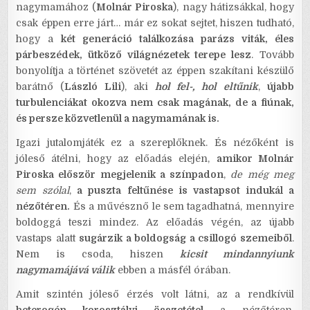
nagymamához (
Molnár Piroska
), nagy hátizsákkal, hogy
csak éppen erre járt… már ez sokat sejtet, hiszen tudható,
hogy a
két generáció találkozása parázs viták, éles
párbeszédek, ütköző világnézetek terepe lesz
. Tovább
bonyolítja a történet szövetét az éppen szakítani készülő
barátnő (
László Lili
), aki
hol fel-, hol eltűnik
,
újabb
turbulenciákat okozva nem csak magának, de a fiúnak,
és persze közvetlenül a nagymamának is.
Igazi jutalomjáték ez a szereplőknek. És nézőként is
jóleső átélni, hogy az előadás elején,
amikor Molnár
Piroska először megjelenik a színpadon
,
de még meg
sem szólal
,
a puszta feltűnése is vastapsot indukál a
nézőtéren.
És a művésznő le sem tagadhatná, mennyire
boldoggá teszi mindez. Az előadás végén, az újabb
vastaps alatt
sugárzik a boldogság a csillogó szemeiből
.
Nem is csoda, hiszen
kicsit mindannyiunk
nagymamájává válik
ebben a másfél órában.
Amit szintén jóleső érzés volt látni, az a rendkívül