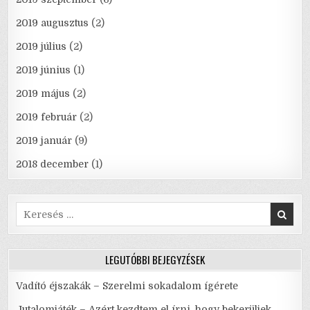
2019 augusztus
(2)
2019 július
(2)
2019 június
(1)
2019 május
(2)
2019 február
(2)
2019 január
(9)
2018 december
(1)
Search
for:
LEGUTÓBBI BEJEGYZÉSEK
Vadító éjszakák – Szerelmi sokadalom ígérete
Jutalomjáték – Azért kezdtem el írni, hogy bekerüljek