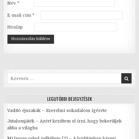
Név
*
E-mail cím
*
Honlap
Search
for:
LEGUTÓBBI BEJEGYZÉSEK
Vadító éjszakák – Szerelmi sokadalom ígérete
Jutalomjáték – Azért kezdtem el írni, hogy bekerüljek
abba a világba
Mi lenne veled nélkülem (?) – A hódításban bármi