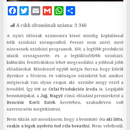
F
T
E
G
W
S
a
w
m
m
h
h
A cikk olvasóinak száma:
3 346
c
it
ai
ai
at
ar
e
te
l
l
s
e
A nyári időszak számomra kissé mindig koplalással
telik színházi szempontból. Persze nem azért, mert
b
r
A
nincsenek színházi programok. Sőt, a legtöbb produkció
o
p
utazik országszerte, és a legkülönfélébb színházi,
kulturális fesztiválokon lehet megcsodálni a jobbnál jobb
o
p
előadásokat. Mindezzel együtt mégis furcsa, hogy kiürül
k
ilyenkor a főváros, és valóságos oázisként hat, amikor
mégiscsak van olyan csapat, aki szembe megy ezzel a
trenddel. Így tett az
Orlai Produkciós Iroda
is. Legújabb
bemutatójukat, a
Jajj, Nagyi!
című előadást premierként a
Benczúr Kerti Esték
keretében, szabadtéren volt
szerencsém megtekinteni.
Nem túlzás azt mondanom, hogy a bemutató óta
aki látta,
csakis a legek nyelvén tud róla beszélni
. Nem véletlenül.