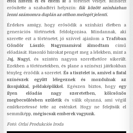
ettől hittem el és éltem át
a történet velejét. Mindezt
erősítette a szabadtéri helyszín:
fák között színházban
lenni számomra duplán az otthon melegét jelenti.
Érdekes amúgy, hogy erősödik a színházi életben a
generációs történetek feldolgozása. Mindannak, aki
szerette ezt a történetet, jó szívvel ajánlom a
Trafóban
Göndör László: Nagymamával álmodtam
című
előadását. Hasonló húrokat penget meg a lélekben, mint a
Jaj, Nagyi
, és szintén nagyon szerethetőre sikerült.
Ezekben a történetekben, és plane a színészi játékokban
tényleg érződik a szeretet.
És a tisztelet is, amivel a fiatal
színészek együtt lélegeznek és mozdulnak az
ikonjukkal, példaképükkel.
Egészen biztos, hogy
egy
ilyen előadás nagy szeretetben, kölcsönös
megbecsülésben születik
és válik olyanná, ami végül
emlékezetessé tette az esténket. Hogy ne felejtsük el
semmiképp,
mégiscsak emberek vagyunk.
Fotó: Orlai Produkciós Iroda