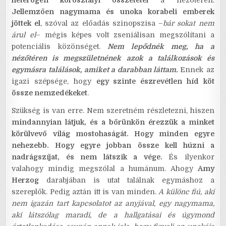
heterogén korosztályi összetétel
a nézőtéren.
Jellemzően nagymama és unoka korabeli emberek
jöttek el
, szóval az előadás szinopszisa –
bár sokat nem
árul el
– mégis képes volt zseniálisan megszólítani a
potenciális közönséget.
Nem lepődnék meg, ha a
nézőtéren is megszületnének azok a találkozások és
egymásra találások, amiket a darabban láttam.
Ennek az
igazi szépsége, hogy
egy szinte észrevétlen híd köt
össze nemzedékeket
.
Szükség is van erre. Nem szeretném részletezni, hiszen
mindannyian látjuk, és a bőrünkön érezzük a minket
körülvevő világ mostohaságát. Hogy minden egyre
nehezebb. Hogy egyre jobban össze kell húzni a
nadrágszíjat, és nem látszik a vége.
És ilyenkor
valahogy mindig megszólal a humánum. Ahogy
Amy
Herzog
darabjában is utat találnak egymáshoz a
szereplők. Pedig aztán itt is van minden.
A különc fiú, aki
nem igazán tart kapcsolatot az anyjával, egy nagymama,
aki látszólag maradi, de a hallgatásai és úgymond