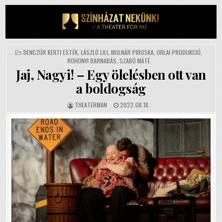
Skip
to
content
POSTED
BENCZÚR KERTI ESTÉK
,
LÁSZLÓ LILI
,
MOLNÁR PIROSKA
,
ORLAI PRODUKCIÓ
,
IN
ROHONYI BARNABÁS
,
SZABÓ MÁTÉ
Jaj, Nagyi! – Egy ölelésben ott van
a boldogság
AUTHOR:
PUBLISHED
THEATERMAN
2022.08.18.
DATE: