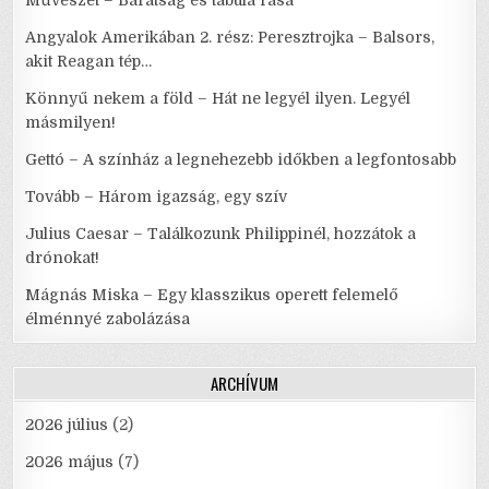
Művészet – Barátság és tabula rasa
Angyalok Amerikában 2. rész: Peresztrojka – Balsors,
akit Reagan tép…
Könnyű nekem a föld – Hát ne legyél ilyen. Legyél
másmilyen!
Gettó – A színház a legnehezebb időkben a legfontosabb
Tovább – Három igazság, egy szív
Julius Caesar – Találkozunk Philippinél, hozzátok a
drónokat!
Mágnás Miska – Egy klasszikus operett felemelő
élménnyé zabolázása
ARCHÍVUM
2026 július
(2)
2026 május
(7)