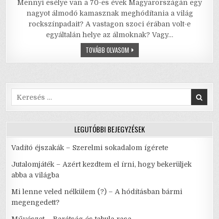
Mennyi esélye van a 70-es évek Magyarországán egy
c
it
ai
ai
at
ar
nagyot álmodó kamasznak meghódítania a világ
e
te
l
l
s
e
rockszínpadait? A vastagon szoci érában volt-e
egyáltalán helye az álmoknak? Vagy…
b
r
A
A
TOVÁBB OLVASOM
o
p
BOGYÓSGYÜMÖLCSKERTÉSZ
FIA
o
p
–
ROKENDROLL
+
k
CSAJOK
+
Search
FÁJÁS.
for:
ÚJRA
ÉS
ÚJRA…
LEGUTÓBBI BEJEGYZÉSEK
Vadító éjszakák – Szerelmi sokadalom ígérete
Jutalomjáték – Azért kezdtem el írni, hogy bekerüljek
abba a világba
Mi lenne veled nélkülem (?) – A hódításban bármi
megengedett?