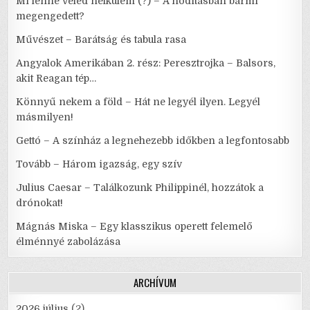
Mi lenne veled nélkülem (?) – A hódításban bármi
megengedett?
Művészet – Barátság és tabula rasa
Angyalok Amerikában 2. rész: Peresztrojka – Balsors,
akit Reagan tép…
Könnyű nekem a föld – Hát ne legyél ilyen. Legyél
másmilyen!
Gettó – A színház a legnehezebb időkben a legfontosabb
Tovább – Három igazság, egy szív
Julius Caesar – Találkozunk Philippinél, hozzátok a
drónokat!
Mágnás Miska – Egy klasszikus operett felemelő
élménnyé zabolázása
ARCHÍVUM
2026 július
(2)