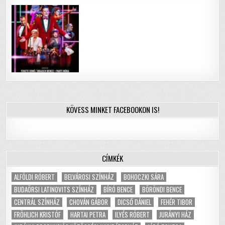
KÖVESS MINKET FACEBOOKON IS!
CÍMKÉK
ALFÖLDI RÓBERT
BELVÁROSI SZÍNHÁZ
BOHOCZKI SÁRA
BUDAÖRSI LATINOVITS SZÍNHÁZ
BÍRÓ BENCE
BÖRÖNDI BENCE
CENTRÁL SZÍNHÁZ
CHOVÁN GÁBOR
DICSŐ DÁNIEL
FEHÉR TIBOR
FRÖHLICH KRISTÓF
HARTAI PETRA
ILYÉS RÓBERT
JURÁNYI HÁZ