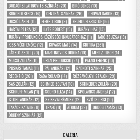
BUDAÖRSI LATINOVITS SZÍNHÁZ
(20)
BÍRÓ BENCE
(10)
BÖRÖNDI BENCE
(14)
CENTRÁL SZÍNHÁZ
(26)
CHOVÁN GÁBOR
(13)
DICSŐ DÁNIEL
(11)
FEHÉR TIBOR
(9)
FRÖHLICH KRISTÓF
(16)
HARTAI PETRA
(12)
ILYÉS RÓBERT
(15)
JURÁNYI HÁZ
(13)
JURÁNYI PRODUKCIÓS KÖZÖSSÉGI INKUBÁTORHÁZ
(11)
JÁRÓ ZSUZSA
(13)
KISS-VÉGH EMŐKE
(12)
KOVÁCS MÁTÉ
(14)
KRITIKA
(261)
LÁSZLÓ ZSOLT
(20)
MARTINOVICS DORINA
(10)
MERTZ TIBOR
(14)
MUCSI ZOLTÁN
(11)
ORLAI PRODUKCIÓ
(24)
PATAKI FERENC
(10)
PUSKÁS TAMÁS
(11)
PÁL ANDRÁS
(12)
RADNÓTI SZÍNHÁZ
(25)
RECENZIÓ
(261)
RÁBA ROLAND
(14)
RÓZSAVÖLGYI SZALON
(29)
SAS ZOLTÁN
(12)
SCHMIED ZOLTÁN
(10)
SCHNEIDER ZOLTÁN
(20)
SCHRUFF MILÁN
(11)
SODRÓ ELIZA
(14)
SPOLARICS ANDREA
(12)
STOHL ANDRÁS
(12)
SZIKSZAI RÉMUSZ
(12)
SZŐTS ORSI
(10)
TAKÁCS KATALIN
(11)
TRAFÓ
(11)
ÁTRIUM
(32)
ÖRDÖG TAMÁS
(13)
ÖRKÉNY SZÍNHÁZ
(12)
GALÉRIA