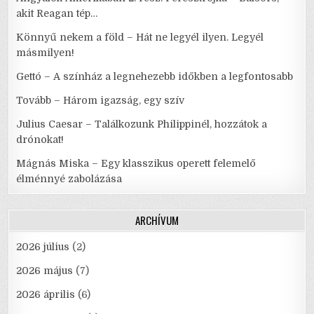
akit Reagan tép…
Könnyű nekem a föld – Hát ne legyél ilyen. Legyél
másmilyen!
Gettó – A színház a legnehezebb időkben a legfontosabb
Tovább – Három igazság, egy szív
Julius Caesar – Találkozunk Philippinél, hozzátok a
drónokat!
Mágnás Miska – Egy klasszikus operett felemelő
élménnyé zabolázása
ARCHÍVUM
2026 július
(2)
2026 május
(7)
2026 április
(6)