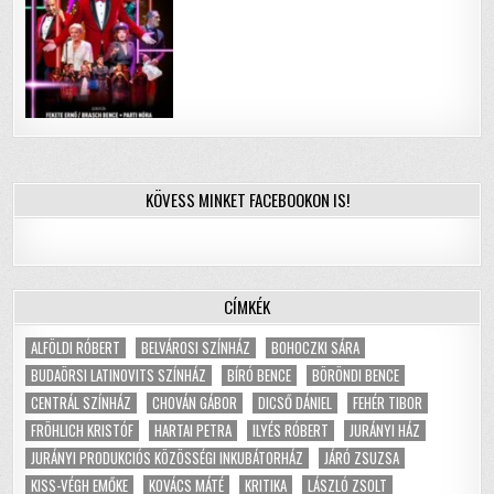
KÖVESS MINKET FACEBOOKON IS!
CÍMKÉK
ALFÖLDI RÓBERT
BELVÁROSI SZÍNHÁZ
BOHOCZKI SÁRA
BUDAÖRSI LATINOVITS SZÍNHÁZ
BÍRÓ BENCE
BÖRÖNDI BENCE
CENTRÁL SZÍNHÁZ
CHOVÁN GÁBOR
DICSŐ DÁNIEL
FEHÉR TIBOR
FRÖHLICH KRISTÓF
HARTAI PETRA
ILYÉS RÓBERT
JURÁNYI HÁZ
JURÁNYI PRODUKCIÓS KÖZÖSSÉGI INKUBÁTORHÁZ
JÁRÓ ZSUZSA
KISS-VÉGH EMŐKE
KOVÁCS MÁTÉ
KRITIKA
LÁSZLÓ ZSOLT