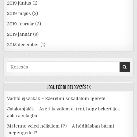
2019 június
(1)
2019 május
(2)
2019 február
(2)
2019 január
(9)
2018 december
(1)
Search
for:
LEGUTÓBBI BEJEGYZÉSEK
Vadító éjszakák – Szerelmi sokadalom ígérete
Jutalomjáték – Azért kezdtem el írni, hogy bekerüljek
abba a világba
Mi lenne veled nélkülem (?) – A hódításban bármi
megengedett?