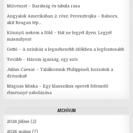
Művészet – Barátság és tabula rasa
Angyalok Amerikában 2. rész: Peresztrojka – Balsors,
akit Reagan tép…
Könnyű nekem a föld – Hát ne legyél ilyen. Legyél
másmilyen!
Gettó – A színház a legnehezebb időkben a legfontosabb
Tovább – Három igazság, egy szív
Julius Caesar – Találkozunk Philippinél, hozzátok a
drónokat!
Mágnás Miska – Egy klasszikus operett felemelő
élménnyé zabolázása
ARCHÍVUM
2026 július
(2)
2026 május
(7)