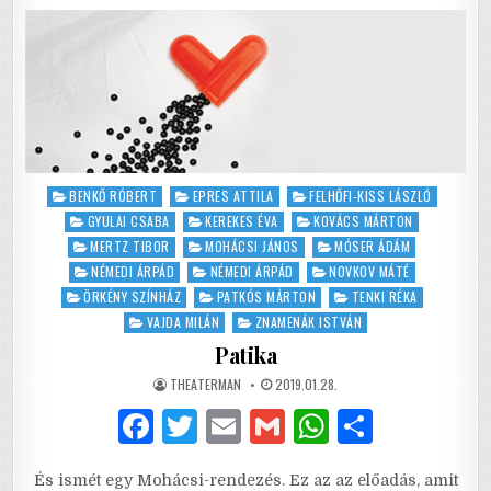
AZ
o
p
ÜZLET,
AVAGY
ELADÓ
k
A
MENYASSZONY
–
LENNÉK
INKÁBB
FŐISPÁN!
Posted
BENKŐ RÓBERT
EPRES ATTILA
FELHŐFI-KISS LÁSZLÓ
in
GYULAI CSABA
KEREKES ÉVA
KOVÁCS MÁRTON
MERTZ TIBOR
MOHÁCSI JÁNOS
MÓSER ÁDÁM
NÉMEDI ÁRPÁD
NÉMEDI ÁRPÁD
NOVKOV MÁTÉ
ÖRKÉNY SZÍNHÁZ
PATKÓS MÁRTON
TENKI RÉKA
VAJDA MILÁN
ZNAMENÁK ISTVÁN
Patika
AUTHOR:
PUBLISHED
THEATERMAN
2019.01.28.
DATE:
F
T
E
G
W
S
a
w
m
m
h
h
És ismét egy Mohácsi-rendezés. Ez az az előadás, amit