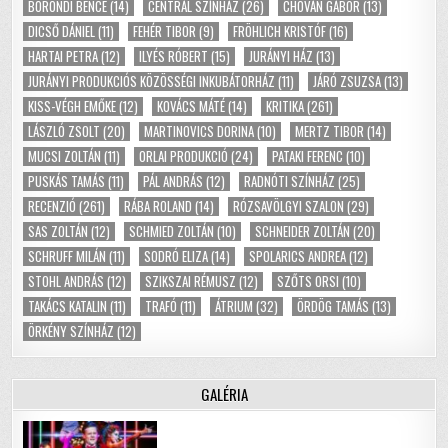
BÖRÖNDI BENCE
(14)
CENTRÁL SZÍNHÁZ
(26)
CHOVÁN GÁBOR
(13)
DICSŐ DÁNIEL
(11)
FEHÉR TIBOR
(9)
FRÖHLICH KRISTÓF
(16)
HARTAI PETRA
(12)
ILYÉS RÓBERT
(15)
JURÁNYI HÁZ
(13)
JURÁNYI PRODUKCIÓS KÖZÖSSÉGI INKUBÁTORHÁZ
(11)
JÁRÓ ZSUZSA
(13)
KISS-VÉGH EMŐKE
(12)
KOVÁCS MÁTÉ
(14)
KRITIKA
(261)
LÁSZLÓ ZSOLT
(20)
MARTINOVICS DORINA
(10)
MERTZ TIBOR
(14)
MUCSI ZOLTÁN
(11)
ORLAI PRODUKCIÓ
(24)
PATAKI FERENC
(10)
PUSKÁS TAMÁS
(11)
PÁL ANDRÁS
(12)
RADNÓTI SZÍNHÁZ
(25)
RECENZIÓ
(261)
RÁBA ROLAND
(14)
RÓZSAVÖLGYI SZALON
(29)
SAS ZOLTÁN
(12)
SCHMIED ZOLTÁN
(10)
SCHNEIDER ZOLTÁN
(20)
SCHRUFF MILÁN
(11)
SODRÓ ELIZA
(14)
SPOLARICS ANDREA
(12)
STOHL ANDRÁS
(12)
SZIKSZAI RÉMUSZ
(12)
SZŐTS ORSI
(10)
TAKÁCS KATALIN
(11)
TRAFÓ
(11)
ÁTRIUM
(32)
ÖRDÖG TAMÁS
(13)
ÖRKÉNY SZÍNHÁZ
(12)
GALÉRIA