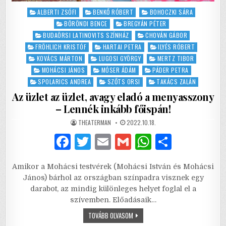
Posted
ALBERTI ZSÓFI
BENKŐ RÓBERT
BOHOCZKI SÁRA
in
BÖRÖNDI BENCE
BREGYÁN PÉTER
BUDAÖRSI LATINOVITS SZÍNHÁZ
CHOVÁN GÁBOR
FRÖHLICH KRISTÓF
HARTAI PETRA
ILYÉS RÓBERT
KOVÁCS MÁRTON
LUGOSI GYÖRGY
MERTZ TIBOR
MOHÁCSI JÁNOS
MÓSER ÁDÁM
PÁDER PETRA
SPOLARICS ANDREA
SZŐTS ORSI
TAKÁCS ZALÁN
Az üzlet az üzlet, avagy eladó a menyasszony
– Lennék inkább főispán!
AUTHOR:
PUBLISHED
THEATERMAN
2022.10.18.
DATE:
F
T
E
G
W
S
a
w
m
m
h
h
Amikor a Mohácsi testvérek (Mohácsi István és Mohácsi
c
it
ai
ai
at
ar
János) bárhol az országban színpadra visznek egy
e
te
l
l
s
e
darabot, az mindig különleges helyet foglal el a
szívemben. Előadásaik…
b
r
A
AZ
TOVÁBB OLVASOM
o
p
ÜZLET