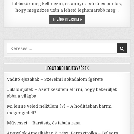
c
it
ai
ai
at
ar
többször meg kell nézni, és annyira sűrű és pontos,
e
te
l
l
s
e
hogy megnézés után a lehető leghamarabb meg…
b
r
A
PATIKA
TOVÁBB OLVASOM
o
p
o
p
Search
k
for:
LEGUTÓBBI BEJEGYZÉSEK
Vadító éjszakák – Szerelmi sokadalom ígérete
Jutalomjáték – Azért kezdtem el írni, hogy bekerüljek
abba a világba
Mi lenne veled nélkülem (?) – A hódításban bármi
megengedett?
Művészet – Barátság és tabula rasa
Angyalok Amerikában 2. rész: Peresztrojka – Balsors,