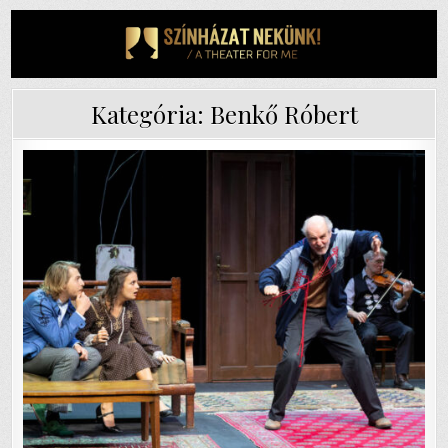
Skip
to
content
Kategória:
Benkő Róbert