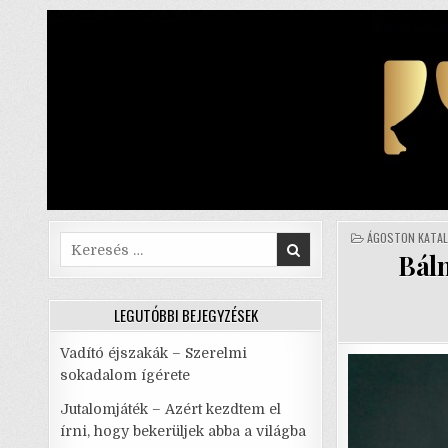
Skip
to
content
POSTED
ÁGOSTON KATAL
Search
IN
Báln
for:
LEGUTÓBBI BEJEGYZÉSEK
Vadító éjszakák – Szerelmi
sokadalom ígérete
Jutalomjáték – Azért kezdtem el
írni, hogy bekerüljek abba a világba