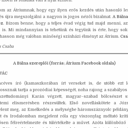
 ízben is feladata van a nyílt színen.
om az Átriumnak, hogy egy ilyen erős kezdés után hasonló lend
a és újra megszolgálni a nagyon is jogos nézői bizalmat.
A Bálna
oz
. Bízom benne, hogy a teljes évad végig tud majd menni, a
 is. Mi mindannyian is tehetünk és tegyünk is érte, hogy sok-
hasson még valóban minőségi színházi élményt az Átrium.
Csa
s Csaba
A Bálna szereplői (forrás: Átrium Facebook oldala)
FÁC
céves író (kamaszkorában írt verseket is, de utóbb ezt le
ossznak tartja a prozódiai képességét, noha rajong a szabályos
zettudományi Karán végzett, magyar–szabad bölcsészet s
emi elismerésben részesültek. Első novelláskötete a Józs
jelent meg, az Emelkedés a mélységbe háromszáznyolc példányb
t és Irodalomban megjelent róla egy viszonylag méltató krit
tősen félreértelmezte és túlértékelte a művet. Azóta különböző