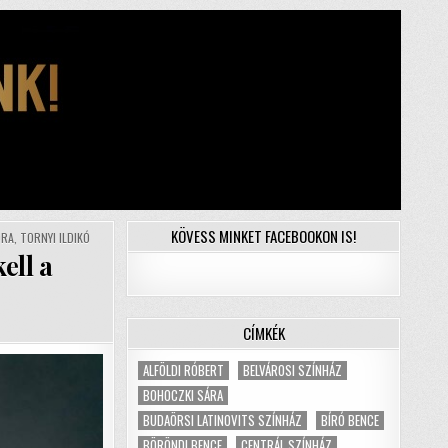
KÖVESS MINKET FACEBOOKON IS!
ÓRA
,
TORNYI ILDIKÓ
ell a
CÍMKÉK
ALFÖLDI RÓBERT
BELVÁROSI SZÍNHÁZ
BOHOCZKI SÁRA
BUDAÖRSI LATINOVITS SZÍNHÁZ
BÍRÓ BENCE
BÖRÖNDI BENCE
CENTRÁL SZÍNHÁZ