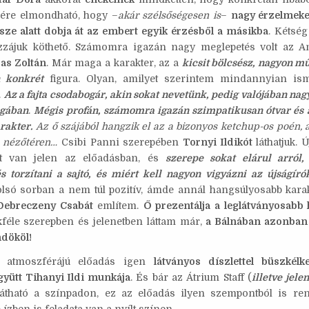
zére elmondható, hogy –
akár szélsőségesen is
–
nagy érzelmeke
része alatt dobja át az embert egyik érzésből a másikba
. Kétség
zzájuk köthető. Számomra igazán nagy meglepetés volt az A
as Zoltán
. Már maga a karakter, az a
kicsit bölcsész, nagyon mű
 konkrét
figura. Olyan, amilyet szerintem mindannyian ism
.
Az a fajta csodabogár, akin sokat nevetünk, pedig valójában na
lágában
.
Mégis profán, számomra igazán szimpatikusan ótvar és 
rakter.
Az ő szájából hangzik el az a bizonyos ketchup-os poén,
a nézőtéren…
Csibi Panni szerepében
Tornyi Ildikót
láthatjuk. 
nt van jelen az előadásban, és
szerepe sokat elárul arról
s torzítani a sajtó, és miért kell nagyon vigyázni az újságíró
lsó sorban a nem túl pozitív, ámde annál hangsúlyosabb karak
Debreczeny Csabát
említem.
Ő prezentálja a leglátványosabb 
kféle szerepben és jelenetben láttam már,
a Bálnában azonban 
dököl!
s atmoszférájú előadás igen
látványos díszlettel büszkél
gyütt Tihanyi Ildi munkája
. És bár az Átrium Staff (
illetve jele
 látható a színpadon, ez az előadás ilyen szempontból is r