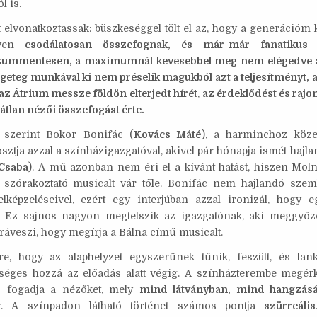
ól is.
t elvonatkoztassak: büszkeséggel tölt el az, hogy a generációm
lyen
csodálatosan összefognak, és már-már fanatikus s
ummentesen, a maximumnál kevesebbel meg nem elégedve 
geteg munkával ki nem préselik magukból azt a teljesítményt, a
az Átrium messze földön elterjedt hírét
,
az érdeklődést és rajon
átlan nézői összefogást érte.
 szerint Bokor Bonifác (
Kovács Máté
), a harminchoz köze
tja azzal a színházigazgatóval, akivel pár hónapja ismét hajla
Csaba
). A mű azonban nem éri el a kívánt hatást, hiszen Moln
 szórakoztató musicalt vár tőle. Bonifác nem hajlandó sze
elképzeléseivel, ezért egy interjúban azzal ironizál, hogy e
. Ez sajnos nagyon megtetszik az igazgatónak, aki meggyőző
ráveszi, hogy megírja a Bálna című musicalt.
re, hogy az alaphelyzet egyszerűnek tűnik, feszült, és lan
kséges hozzá az előadás alatt végig. A színházterembe megé
ő
fogadja a nézőket, mely
mind látványban, mind hangzás
. A színpadon látható történet számos pontja
szürreális