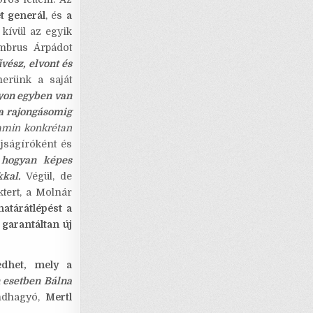
t generál
, és
a
 kívül az egyik
mbrus Árpádot
vész, elvont és
erünk a saját
gyon egyben van
a rajongásomig
 amin konkrétan
Újságíróként és
, hogyan képes
kkal.
Végül, de
tert, a Molnár
határátlépést a
garantáltan új
kedhet, mely a
n esetben Bálna
endhagyó,
Mertl