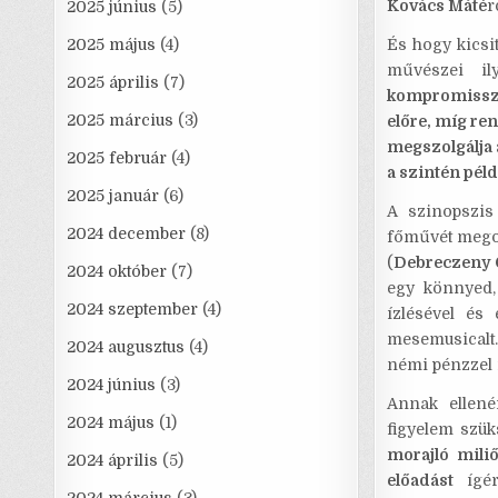
Kovács Máté
r
2025 június
(5)
2025 május
(4)
És hogy kicsi
művészei i
2025 április
(7)
kompromissz
2025 március
(3)
előre, míg ren
megszolgálja 
2025 február
(4)
a szintén péld
2025 január
(6)
A szinopszis
2024 december
(8)
főművét megosz
(
Debreczeny 
2024 október
(7)
egy könnyed,
2024 szeptember
(4)
ízlésével és 
mesemusicalt
2024 augusztus
(4)
némi pénzzel 
2024 június
(3)
Annak ellené
2024 május
(1)
figyelem szü
morajló mili
2024 április
(5)
előadást
ígér