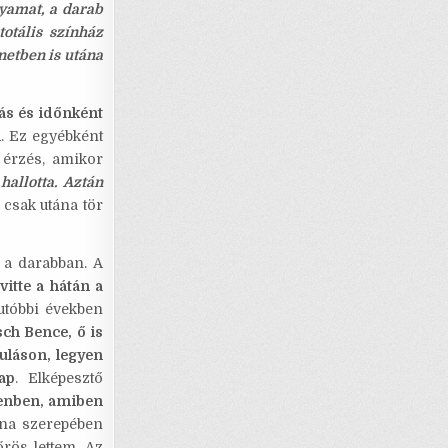
lyamat, a darab
totális színház
netben is utána
s és időnként
m
. Ez egyébként
 érzés, amikor
hallotta. Aztán
s csak utána tör
 a darabban. A
vitte a hátán a
utóbbi években
ch Bence, ő is
uláson, legyen
ap
. Elképesztő
ndenben, amiben
na szerepében
rös lettem. Az