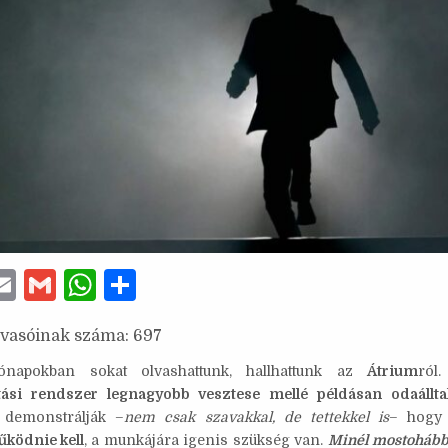
E
G
W
S
w
m
m
h
h
lvasóinak száma:
697
ai
ai
at
ar
e
l
l
s
e
ónapokban sokat olvashattunk, hallhattunk az
Átrium
ról
tási rendszer legnagyobb vesztese mellé példásan odaállt
A
 demonstrálják –
nem csak szavakkal, de tettekkel is
– hog
p
űködnie kell
, a munkájára igenis szükség van.
Minél mostohább