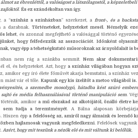
 álmot az ébrenléttől, a valóságost a látszólagostól, a képzeletbe
zajlóktól
.
És ez szándékoltan van így.
, a “
színház a színházban
” szerkezet, a
front-, és a backst
ja a darabnak.
Történeteket, helyzeteket mesél
.
Némelyik eze
ős lehet
, és azonnal megfejthető a valósággal történő egyezés
fejünket, hogy felfedezzük az asszociációt
.
Időnként olyasmit
gnak, vagy épp a tehetségkutató műsoroknak az árnyoldalait is 
onban nem rág a szánkba semmit.
Nem akar dokumentaris
él el, és helyzeteket. Azt, hogy
a színház világában hogyan sz
az, amikor egy író élete főművét akarja bemutatni, a színház v
n mást vár el tőle.
Kapunk egy kis ízelítőt a metoo világából is
rvényesítés, a szemedbe mosolygó, hátadba kést szúró ember
 sajtó és média felhasználásával történő manipuláció sem
. Vég
 történik, amikor
a mű elszakad az alkotójától, önálló életre ke
 sem tudja a teremtményét
. A Bálna alaposan körbejárja
s. Hiszen épp
a felelősség az, amiről nagy álmaink és leendő k
közben hajlamosak vagyunk megfeledkezni
. Felelősek vagyunk
t.
Azért, hogy mit teszünk a nézők elé és mit váltunk ki belőlük.