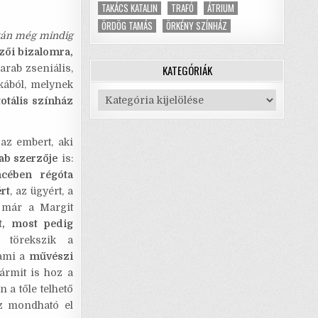
TAKÁCS KATALIN
TRAFÓ
ÁTRIUM
ÖRDÖG TAMÁS
ÖRKÉNY SZÍNHÁZ
után még mindig
zői bizalomra,
KATEGÓRIÁK
arab zseniális,
ából, melynek
Kategóriák
totális színház
 az embert, aki
ab szerzője
is:
cében régóta
rt
, az ügyért, a
t már a Margit
t, most pedig
l törekszik a
 ami a
művészi
ármit is hoz a
 a tőle telhető
z mondható el