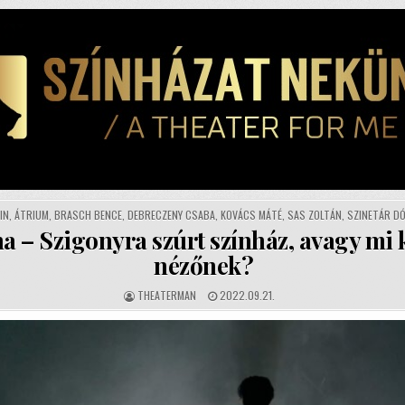
IN
,
ÁTRIUM
,
BRASCH BENCE
,
DEBRECZENY CSABA
,
KOVÁCS MÁTÉ
,
SAS ZOLTÁN
,
SZINETÁR D
a – Szigonyra szúrt színház, avagy mi k
nézőnek?
AUTHOR:
PUBLISHED
THEATERMAN
2022.09.21.
DATE: