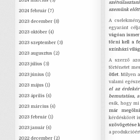
2024 március
(3)
szétválasztani
szemünk előtt 
2024 február
(7)
A cselekmény
2023 december
(8)
egyaránt cél
2023 október
(4)
vágóan ismer
törni kell a 
2023 szeptember
(3)
színházi vilá
2023 augusztus
(2)
A szerző az
2023 július
(3)
történetet mes
2023 június
(1)
ötlet
. Milyen 
valami egésze
2023 május
(1)
el az érdeké
2023 április
(4)
bemutatása, a
esik, hogy mi
2023 március
(4)
már megölni
2023 február
(1)
kérdéskörét i
szövögetése 
2023 január
(4)
a produkcióér
2022 december
(2)