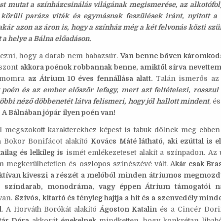
st mutat a színházcsinálás világának megismerése, az alkotófo
körüli parázs viták és egymásnak feszülések iránt, nyitott a 
kár azon az áron is, hogy a színház még a két felvonás közti szü
t a helye a Bálna előadáson.
ezni, hogy a darab nem babazsúr.
Van benne bőven káromkodá
szont
akkora poénok robbannak benne, amiktől sírva nevette
zámomra
az Átrium 10 éves fennállása alatt.
Talán ismerős az
poén és az ember először lefagy, mert azt feltételezi, rosszul 
öbbi néző döbbenetét látva felismeri, hogy jól hallott mindent
, é
.
A Bálnában jópár ilyen poén van!
l megszokott karakterekhez képest is tabuk dőlnek meg ebben
 Bokor Bonifácot alakító
Kovács Máté látható, aki ezúttal is el
ailag és lelkileg is
ismét emlékezeteset alakít a színpadon. Az 
m megkerülhetetlen és oszlopos színészévé vált.
Akár csak Bras
aktívan kiveszi a részét a melóból minden átriumos megmozd
us színdarab, monodráma, vagy éppen Átrium támogatói n
van.
Szívós, kitartó és tényleg hajtja a hit és a szenvedély mi
l
. A Horváth Borókát alakító
Ágoston Katalin
és a Cincér Dori
tár Dóra
akkorát
énekelnek
mindketten, hogy konkrétan libabő