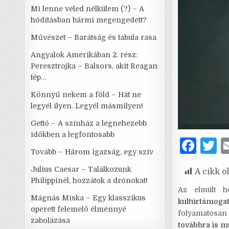
Mi lenne veled nélkülem (?) – A
hódításban bármi megengedett?
Művészet – Barátság és tabula rasa
Angyalok Amerikában 2. rész:
Peresztrojka – Balsors, akit Reagan
tép…
Könnyű nekem a föld – Hát ne
legyél ilyen. Legyél másmilyen!
Gettó – A színház a legnehezebb
időkben a legfontosabb
F
T
Tovább – Három igazság, egy szív
a
Julius Caesar – Találkozunk
A cikk o
c
it
Philippinél, hozzátok a drónokat!
e
t
Az elmúlt h
Mágnás Miska – Egy klasszikus
kultúrtámoga
b
r
operett felemelő élménnyé
folyamatosan
zabolázása
o
továbbra is m