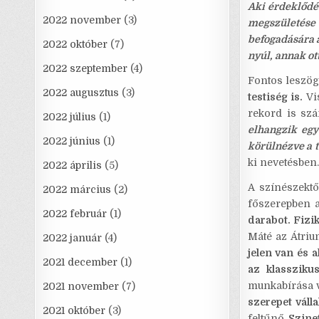
Aki érdeklődé
2022 november
(3)
megszületése 
befogadására a
2022 október
(7)
nyúl, annak ot
2022 szeptember
(4)
Fontos leszög
2022 augusztus
(3)
testiség is.
Vi
rekord is s
2022 július
(1)
elhangzik egy 
2022 június
(1)
körülnézve a t
ki nevetésben
2022 április
(5)
A színészektő
2022 március
(2)
főszerepben a
2022 február
(1)
darabot. Fizik
Máté az Átriu
2022 január
(4)
jelen van és 
2021 december
(1)
az klasszik
munkabírása 
2021 november
(7)
szerepet válla
2021 október
(3)
feltűnő
Szine