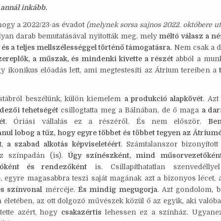
annál inkább.
p
 hogy a 2022/23-as évadot
(melynek sorsa sajnos 2022. októbere 
yan darab bemutatásával nyitották meg, mely
méltó válasz a né
 és a teljes mellszélességgel történő támogatásra
. Nem csak a d
szereplők, a műszak, és mindenki kivette a részét
abból a munk
 ikonikus előadás lett, ami megtestesíti az Átrium tereiben a
stábról beszélünk, külön kiemelem
a produkció alapkövét
. Azt
dezői tehetségét
csillogtatta meg a Bálnában, de ő maga
a dar
ét
. Óriási vállalás ez a részéről. És nem először.
Ben
lanul lobog a tűz, hogy egyre többet és többet tegyen az Átriumé
t,
a szabad alkotás képviseletéért
. Számtalanszor bizonyítot
áz színpadán (is).
Úgy színészként, mind műsorvezetőkén
róként és rendezőként
is. Csillapíthatatlan szenvedéllye
e, egyre magasabbra teszi saját magának azt a bizonyos lécet,
és színvonal
mércéje.
És mindig megugorja
. Azt gondolom, b
 életében, az ott dolgozó művészek közül ő az egyik, aki valóban
tette azért, hogy
csakazértis
lehessen ez a színház. Ugyane