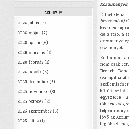
körülmények, 
o
ARCHÍVUM
Érthető tehát,
k
bizonytalan)
ol
2026 július
(2)
kíváncsiságra
2026 május
(7)
de
a stáb, a 
eredménye egy
2026 április
(6)
eszményét.
2026 március
(4)
És ha már a 
2026 február
(1)
nem csak
ren
Brasch Benc
2026 január
(5)
csillapíthatat
2025 december
(7)
szellemiségér
körúti szính
2025 november
(8)
egyszerre í
2025 október
(2)
tökéletességr
teljesítmény 
2025 szeptember
(5)
jövő az Átrium
2025 július
(1)
legtöbbet meg