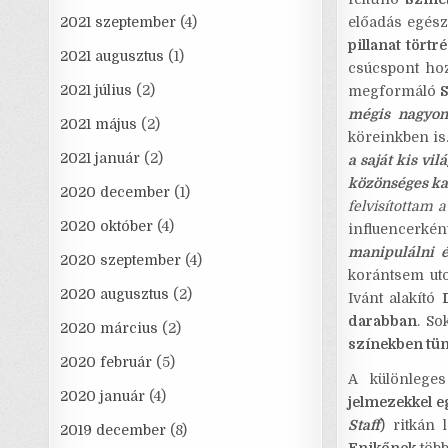
2021 szeptember
(4)
előadás egés
pillanat tört
2021 augusztus
(1)
csúcspont ho
2021 július
(2)
megformáló
S
mégis nagyon
2021 május
(2)
köreinkben is
2021 január
(2)
a saját kis vi
közönséges ka
2020 december
(1)
felvisítottam 
2020 október
(4)
influencerké
manipulálni é
2020 szeptember
(4)
korántsem uto
2020 augusztus
(2)
Ivánt alakító
darabban
. So
2020 március
(2)
színekben tün
2020 február
(5)
A különlege
2020 január
(4)
jelmezekkel e
Staff
) ritkán
2019 december
(8)