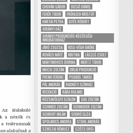
CHOVÁN GÁBOR
DICSŐ DÁNIEL
FEHÉR TIBOR
FRÖHLICH KRISTÓF
HARTAI PETRA
ILYÉS RÓBERT
JURÁNYI HÁZ
JURÁNYI PRODUKCIÓS KÖZÖSSÉGI
INKUBÁTORHÁZ
JÁRÓ ZSUZSA
KISS-VÉGH EMŐKE
KOVÁCS MÁTÉ
KRITIKA
LÁSZLÓ ZSOLT
MARTINOVICS DORINA
MERTZ TIBOR
MUCSI ZOLTÁN
ORLAI PRODUKCIÓ
PATAKI FERENC
PUSKÁS TAMÁS
PÁL ANDRÁS
RADNÓTI SZÍNHÁZ
RECENZIÓ
RÁBA ROLAND
RÓZSAVÖLGYI SZALON
SAS ZOLTÁN
SCHMIED ZOLTÁN
SCHNEIDER ZOLTÁN
.
Az átalakuló
SCHRUFF MILÁN
SODRÓ ELIZA
ak a nézők
és
SPOLARICS ANDREA
STOHL ANDRÁS
y
a teátrumnak
SZIKSZAI RÉMUSZ
SZŐTS ORSI
an alakulnak a