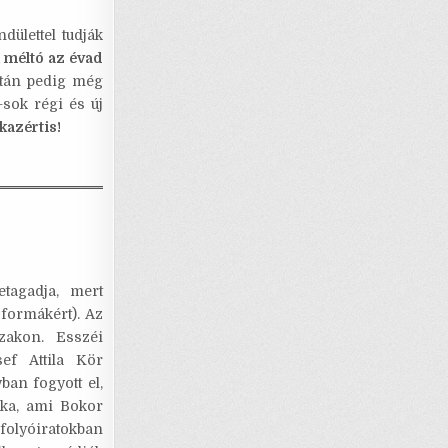
ülettel tudják
 méltó az évad
ztán pedig még
sok régi és új
kazértis!
tagadja, mert
 formákért). Az
zakon. Esszéi
ef Attila Kör
an fogyott el,
ika, ami Bokor
 folyóiratokban