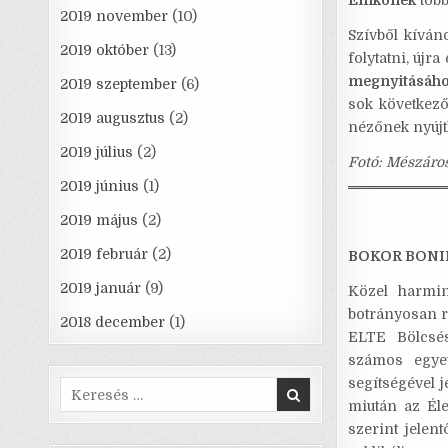
Enikőnek
több
2019 november
(10)
Szívből kíván
2019 október
(13)
folytatni, újr
megnyitásáh
2019 szeptember
(6)
sok következő
2019 augusztus
(2)
nézőnek nyújt
2019 július
(2)
Fotó: Mészáro
2019 június
(1)
2019 május
(2)
2019 február
(2)
BOKOR BONI
2019 január
(9)
Közel harmin
botrányosan r
2018 december
(1)
ELTE Bölcsés
számos egyet
segítségével 
Search
miután az Éle
for:
szerint jelen