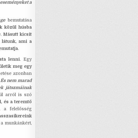
li eseményeket a
age
bemutatása
k közül húsba
e.
Másutt kicsit
 látunk, ami a
bemutatja
.
ta lenni
. Egy
ületik meg egy
ezetése azonban
.
És nem marad
ek játszmáinak
ül arról is szó
l, és a teremtő
 a felelősség
asszasikereink
 a munkánkért,