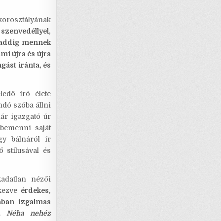
 korosztályának
zenvedéllyel,
addig mennek
mi újra és újra
gást iránta, és
ledő író élete
ndó szóba állni
ár igazgató úr
mbemenni saját
gy bálnáról ír
 stílusával és
kadatlan nézői
rkezve
érdekes,
ában izgalmas
.
Néha nehéz