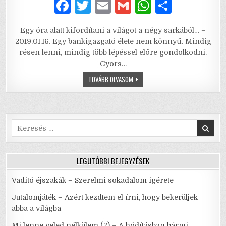
F
T
E
G
W
S
a
w
m
m
h
h
Egy óra alatt kifordítani a világot a négy sarkából… –
c
it
ai
ai
at
ar
2019.01.16. Egy bankigazgató élete nem könnyű. Mindig
e
te
l
l
s
e
résen lenni, mindig több lépéssel előre gondolkodni.
Gyors…
b
r
A
EGY,
TOVÁBB OLVASOM
o
p
KETTŐ,
HÁROM
o
p
k
Search
for:
LEGUTÓBBI BEJEGYZÉSEK
Vadító éjszakák – Szerelmi sokadalom ígérete
Jutalomjáték – Azért kezdtem el írni, hogy bekerüljek
abba a világba
Mi lenne veled nélkülem (?) – A hódításban bármi