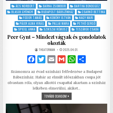
Posted
ÁCS NORBERT
BARNA ZSOMBOR
BARTHA BENDEGÚZ
in
BLASEK GYÖNGYI
BUDAPEST BÁBSZÍNHÁZ
CSARKÓ BETTINA
FODOR TAMÁS
KEMÉNY ISTVÁN
NAGY MARI
PÁJER ALMA VIRÁG
PALLAI MARA
PETHŐ GERGŐ
SPIEGL ANNA
SZIKSZAI RÉMUSZ
TESZÁREK CSABA
Peer Gynt – Mindezt vágyak és gondolatok
okozták
AUTHOR:
PUBLISHED
THEATERMAN
2025.04.01.
DATE:
F
T
E
G
W
S
a
w
m
m
h
h
Számomra az évad színházi felfedezése a Budapest
c
it
ai
ai
at
ar
Bábszínház. Habár az elmúlt időszakban csupa jót
e
te
l
l
s
e
olvastam róla, olyan alkotói csapattal akartam a színház
lelkében elmerülni, akiket…
b
r
A
PEER
TOVÁBB OLVASOM
o
p
GYNT
–
o
p
MINDEZT
VÁGYAK
ÉS