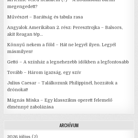
megengedett?
Művészet – Barátság és tabula rasa
Angyalok Amerikában 2. rész: Peresztrojka – Balsors,
akit Reagan tép…
Könnyű nekem a föld – Hát ne legyél ilyen. Legyél
másmilyen!
Gettó – A színház a legnehezebb időkben a legfontosabb
Tovább – Három igazság, egy szív
Julius Caesar – Találkozunk Philippinél, hozzátok a
drónokat!
Mágnás Miska – Egy klasszikus operett felemelő
élménnyé zabolázása
ARCHÍVUM
2026 július
(2)