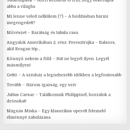
Jutalomjáték – Azért kezdtem el írni, hogy bekerüljek
abba a világba
Mi lenne veled nélkülem (?) – A hódításban bármi
megengedett?
Művészet – Barátság és tabula rasa
Angyalok Amerikában 2. rész: Peresztrojka – Balsors,
akit Reagan tép…
Könnyű nekem a föld – Hát ne legyél ilyen. Legyél
másmilyen!
Gettó – A színház a legnehezebb időkben a legfontosabb
Tovább – Három igazság, egy szív
Julius Caesar – Találkozunk Philippinél, hozzátok a
drónokat!
Mágnás Miska – Egy klasszikus operett felemelő
élménnyé zabolázása