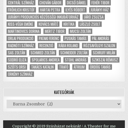
CENTRÁL SZÍNHÁZ
CHOVÁN GÁBOR
DICSŐ DÁNIEL
FEHÉR TIBOR
FRÖHLICH KRISTÓF
HARTAI PETRA
ILYÉS RÓBERT
JURÁNYI HÁZ
JURÁNYI PRODUKCIÓS KÖZÖSSÉGI INKUBÁTORHÁZ
JÁRÓ ZSUZSA
KISS-VÉGH EMŐKE
KOVÁCS MÁTÉ
KRITIKA
LÁSZLÓ ZSOLT
MARTINOVICS DORINA
MERTZ TIBOR
MUCSI ZOLTÁN
ORLAI PRODUKCIÓ
PATAKI FERENC
PUSKÁS TAMÁS
PÁL ANDRÁS
RADNÓTI SZÍNHÁZ
RECENZIÓ
RÁBA ROLAND
RÓZSAVÖLGYI SZALON
SAS ZOLTÁN
SCHMIED ZOLTÁN
SCHNEIDER ZOLTÁN
SCHRUFF MILÁN
SODRÓ ELIZA
SPOLARICS ANDREA
STOHL ANDRÁS
SZIKSZAI RÉMUSZ
SZŐTS ORSI
TAKÁCS KATALIN
TRAFÓ
ÁTRIUM
ÖRDÖG TAMÁS
ÖRKÉNY SZÍNHÁZ
KATEGÓRIÁK
Kategóriák
Copyright © 2019 Színházat nekünk! / A Theater for me