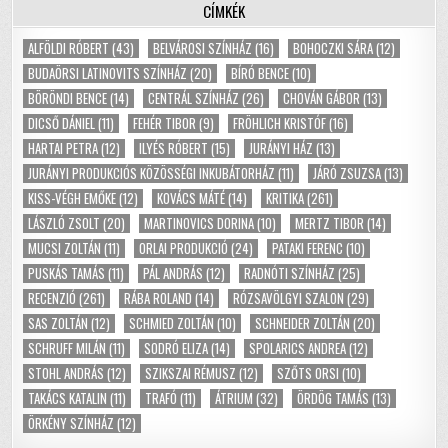
CÍMKÉK
ALFÖLDI RÓBERT
(43)
BELVÁROSI SZÍNHÁZ
(16)
BOHOCZKI SÁRA
(12)
BUDAÖRSI LATINOVITS SZÍNHÁZ
(20)
BÍRÓ BENCE
(10)
BÖRÖNDI BENCE
(14)
CENTRÁL SZÍNHÁZ
(26)
CHOVÁN GÁBOR
(13)
DICSŐ DÁNIEL
(11)
FEHÉR TIBOR
(9)
FRÖHLICH KRISTÓF
(16)
HARTAI PETRA
(12)
ILYÉS RÓBERT
(15)
JURÁNYI HÁZ
(13)
JURÁNYI PRODUKCIÓS KÖZÖSSÉGI INKUBÁTORHÁZ
(11)
JÁRÓ ZSUZSA
(13)
KISS-VÉGH EMŐKE
(12)
KOVÁCS MÁTÉ
(14)
KRITIKA
(261)
LÁSZLÓ ZSOLT
(20)
MARTINOVICS DORINA
(10)
MERTZ TIBOR
(14)
MUCSI ZOLTÁN
(11)
ORLAI PRODUKCIÓ
(24)
PATAKI FERENC
(10)
PUSKÁS TAMÁS
(11)
PÁL ANDRÁS
(12)
RADNÓTI SZÍNHÁZ
(25)
RECENZIÓ
(261)
RÁBA ROLAND
(14)
RÓZSAVÖLGYI SZALON
(29)
SAS ZOLTÁN
(12)
SCHMIED ZOLTÁN
(10)
SCHNEIDER ZOLTÁN
(20)
SCHRUFF MILÁN
(11)
SODRÓ ELIZA
(14)
SPOLARICS ANDREA
(12)
STOHL ANDRÁS
(12)
SZIKSZAI RÉMUSZ
(12)
SZŐTS ORSI
(10)
TAKÁCS KATALIN
(11)
TRAFÓ
(11)
ÁTRIUM
(32)
ÖRDÖG TAMÁS
(13)
ÖRKÉNY SZÍNHÁZ
(12)