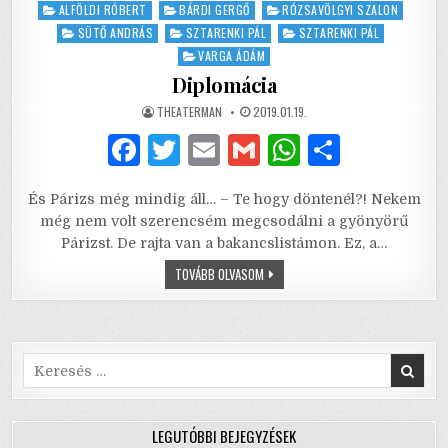
Posted
ALFÖLDI RÓBERT
BÁRDI GERGŐ
RÓZSAVÖLGYI SZALON
in
SÜTŐ ANDRÁS
SZTARENKI PÁL
SZTARENKI PÁL
VARGA ÁDÁM
Diplomácia
AUTHOR:
PUBLISHED
THEATERMAN
2019.01.19.
DATE:
F
T
E
G
W
S
a
w
m
m
h
h
És Párizs még mindig áll… – Te hogy döntenél?! Nekem
c
it
ai
ai
at
ar
még nem volt szerencsém megcsodálni a gyönyörű
e
te
l
l
s
e
Párizst. De rajta van a bakancslistámon. Ez, a…
b
r
A
DIPLOMÁCIA
TOVÁBB OLVASOM
o
p
o
p
Search
k
for:
LEGUTÓBBI BEJEGYZÉSEK