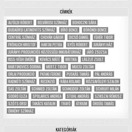
CÍMKÉK
ALFÖLDI RÓBERT
BELVÁROSI SZÍNHÁZ
BOHOCZKI SÁRA
BUDAÖRSI LATINOVITS SZÍNHÁZ
BÍRÓ BENCE
BÖRÖNDI BENCE
CENTRÁL SZÍNHÁZ
CHOVÁN GÁBOR
DICSŐ DÁNIEL
FEHÉR TIBOR
FRÖHLICH KRISTÓF
HARTAI PETRA
ILYÉS RÓBERT
JURÁNYI HÁZ
JURÁNYI PRODUKCIÓS KÖZÖSSÉGI INKUBÁTORHÁZ
JÁRÓ ZSUZSA
KISS-VÉGH EMŐKE
KOVÁCS MÁTÉ
KRITIKA
LÁSZLÓ ZSOLT
MARTINOVICS DORINA
MERTZ TIBOR
MUCSI ZOLTÁN
ORLAI PRODUKCIÓ
PATAKI FERENC
PUSKÁS TAMÁS
PÁL ANDRÁS
RADNÓTI SZÍNHÁZ
RECENZIÓ
RÁBA ROLAND
RÓZSAVÖLGYI SZALON
SAS ZOLTÁN
SCHMIED ZOLTÁN
SCHNEIDER ZOLTÁN
SCHRUFF MILÁN
SODRÓ ELIZA
SPOLARICS ANDREA
STOHL ANDRÁS
SZIKSZAI RÉMUSZ
SZŐTS ORSI
TAKÁCS KATALIN
TRAFÓ
ÁTRIUM
ÖRDÖG TAMÁS
ÖRKÉNY SZÍNHÁZ
KATEGÓRIÁK