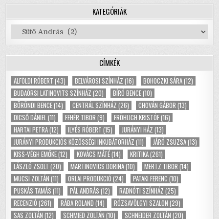
KATEGÓRIÁK
Kategóriák
CÍMKÉK
ALFÖLDI RÓBERT
(43)
BELVÁROSI SZÍNHÁZ
(16)
BOHOCZKI SÁRA
(12)
BUDAÖRSI LATINOVITS SZÍNHÁZ
(20)
BÍRÓ BENCE
(10)
BÖRÖNDI BENCE
(14)
CENTRÁL SZÍNHÁZ
(26)
CHOVÁN GÁBOR
(13)
DICSŐ DÁNIEL
(11)
FEHÉR TIBOR
(9)
FRÖHLICH KRISTÓF
(16)
HARTAI PETRA
(12)
ILYÉS RÓBERT
(15)
JURÁNYI HÁZ
(13)
JURÁNYI PRODUKCIÓS KÖZÖSSÉGI INKUBÁTORHÁZ
(11)
JÁRÓ ZSUZSA
(13)
KISS-VÉGH EMŐKE
(12)
KOVÁCS MÁTÉ
(14)
KRITIKA
(261)
LÁSZLÓ ZSOLT
(20)
MARTINOVICS DORINA
(10)
MERTZ TIBOR
(14)
MUCSI ZOLTÁN
(11)
ORLAI PRODUKCIÓ
(24)
PATAKI FERENC
(10)
PUSKÁS TAMÁS
(11)
PÁL ANDRÁS
(12)
RADNÓTI SZÍNHÁZ
(25)
RECENZIÓ
(261)
RÁBA ROLAND
(14)
RÓZSAVÖLGYI SZALON
(29)
SAS ZOLTÁN
(12)
SCHMIED ZOLTÁN
(10)
SCHNEIDER ZOLTÁN
(20)