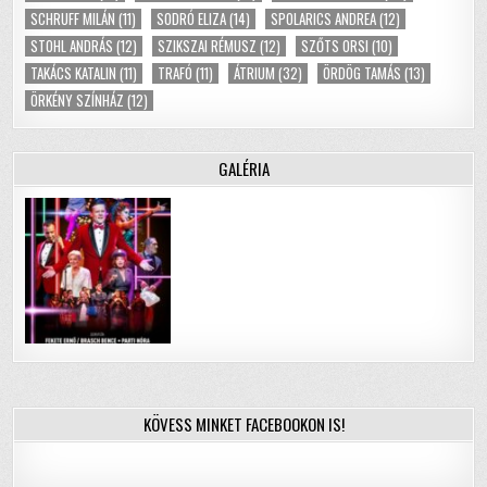
SCHRUFF MILÁN
(11)
SODRÓ ELIZA
(14)
SPOLARICS ANDREA
(12)
STOHL ANDRÁS
(12)
SZIKSZAI RÉMUSZ
(12)
SZŐTS ORSI
(10)
TAKÁCS KATALIN
(11)
TRAFÓ
(11)
ÁTRIUM
(32)
ÖRDÖG TAMÁS
(13)
ÖRKÉNY SZÍNHÁZ
(12)
GALÉRIA
KÖVESS MINKET FACEBOOKON IS!