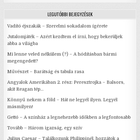
LEGUTÓBBI BEJEGYZÉSEK
Vadító éjszakák – Szerelmi sokadalom ígérete
Jutalomjáték – Azért kezdtem el írni, hogy bekerüljek
abba a világba
Mi lenne veled nélkülem (?) – A hódításban bármi
megengedett?
Művészet – Barátság és tabula rasa
Angyalok Amerikában 2. rész: Peresztrojka – Balsors,
akit Reagan tép…
Könnyű nekem a föld – Hát ne legyél ilyen. Legyél
másmilyen!
Gettó – A színház a legnehezebb időkben a legfontosabb
Tovább – Három igazság, egy szív
Julius Caesar – Találkozunk Philippinél, hozzátok a