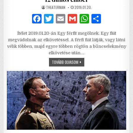
AUTHOR:
PUBLISHED
THEATERMAN
2019.01.20.
DATE:
F
T
E
G
W
S
a
w
m
m
h
h
Ítélet 2019.01.20-án Egy férfit megölnek. Egy fiút
c
it
ai
ai
at
ar
megvádolnak az elkövetéssel. A férfi fiát látják, vagy látni
e
te
l
l
s
e
vélik többen, majd egyre többen rögtön a bűncselekmény
elkövetése után….
b
r
A
12
TOVÁBB OLVASOM
o
p
DÜHÖS
EMBER
o
p
k