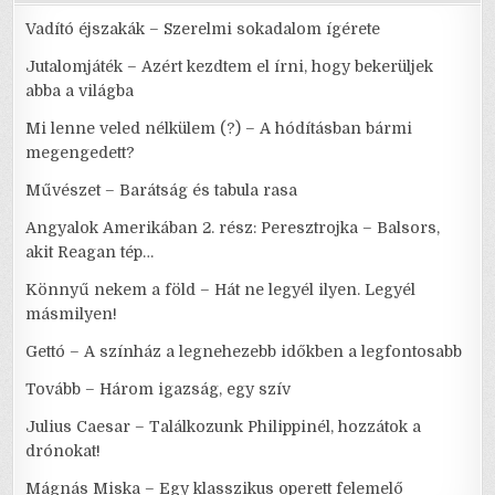
Vadító éjszakák – Szerelmi sokadalom ígérete
Jutalomjáték – Azért kezdtem el írni, hogy bekerüljek
abba a világba
Mi lenne veled nélkülem (?) – A hódításban bármi
megengedett?
Művészet – Barátság és tabula rasa
Angyalok Amerikában 2. rész: Peresztrojka – Balsors,
akit Reagan tép…
Könnyű nekem a föld – Hát ne legyél ilyen. Legyél
másmilyen!
Gettó – A színház a legnehezebb időkben a legfontosabb
Tovább – Három igazság, egy szív
Julius Caesar – Találkozunk Philippinél, hozzátok a
drónokat!
Mágnás Miska – Egy klasszikus operett felemelő