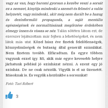
vagy az van, hogy baromi gyorsan a kezébe veszi a sorsát
ez a nemzet, kinyitja mindenki a szemét és felméri a valós
helyzetét, vagy mindenki, akit még nem darált be a hazug
és dezinformáló propaganda, a saját mentális
egészségének és normalitásának megőrzése érdekében
elmegy innen és vissza se néz
. Talán sötéten látom ezt, de
ezerszer lejátszottam már fejben a lehetőségeket, és nem
látok más utat.
Közel húsz éve fizetek felelőtlenségek,
könnyelműségek és butaság által generált számlákat.
Nem fizetem tovább. Elfáradtam. És egyre többen
vagyunk ezzel így
.
Mi, akik már egyre kevesebb helyre
járhatunk például jó színházat nézni. A szent egy jó
színház. De ne csak nézzük. Vigyük is el az üzenetét.
Másoknak is. És vegyük a kezünkbe a sorsunkat!
Fotó: Tari Róbert
3