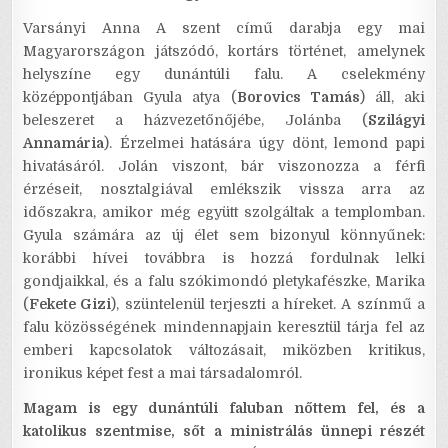
Varsányi Anna A szent című darabja egy mai
Magyarországon játszódó, kortárs történet, amelynek
helyszíne egy dunántúli falu. A cselekmény
középpontjában Gyula atya (
Borovics Tamás
) áll, aki
beleszeret a házvezetőnőjébe, Jolánba (
Szilágyi
Annamária
). Érzelmei hatására úgy dönt, lemond papi
hivatásáról. Jolán viszont, bár viszonozza a férfi
érzéseit, nosztalgiával emlékszik vissza arra az
időszakra, amikor még együtt szolgáltak a templomban.
Gyula számára az új élet sem bizonyul könnyűnek:
korábbi hívei továbbra is hozzá fordulnak lelki
gondjaikkal, és a falu szókimondó pletykafészke, Marika
(
Fekete Gizi
), szüntelenül terjeszti a híreket. A színmű a
falu közösségének mindennapjain keresztül tárja fel az
emberi kapcsolatok változásait, miközben kritikus,
ironikus képet fest a mai társadalomról.
Magam is egy dunántúli faluban nőttem fel, és a
katolikus szentmise, sőt a ministrálás ünnepi részét