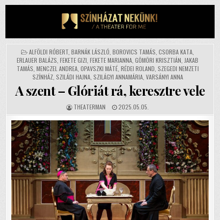
Skip
to
content
POSTED
ALFÖLDI RÓBERT
,
BARNÁK LÁSZLÓ
,
BOROVICS TAMÁS
,
CSORBA KATA
,
IN
ERLAUER BALÁZS
,
FEKETE GIZI
,
FEKETE MARIANNA
,
GÖMÖRI KRISZTIÁN
,
JAKAB
TAMÁS
,
MENCZEL ANDREA
,
OPAVSZKI MÁTÉ
,
RÉDEI ROLAND
,
SZEGEDI NEMZETI
SZÍNHÁZ
,
SZILÁDI HAJNA
,
SZILÁGYI ANNAMÁRIA
,
VARSÁNYI ANNA
A szent – Glóriát rá, keresztre vele
AUTHOR:
PUBLISHED
THEATERMAN
2025.05.05.
DATE: