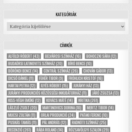
KATEGÓRIÁK
Kategóriák
CÍMKÉK
ALFÖLDI RÓBERT
(43)
BELVÁROSI SZÍNHÁZ
(16)
BOHOCZKI SÁRA
(12)
BUDAÖRSI LATINOVITS SZÍNHÁZ
(20)
BÍRÓ BENCE
(10)
BÖRÖNDI BENCE
(14)
CENTRÁL SZÍNHÁZ
(26)
CHOVÁN GÁBOR
(13)
DICSŐ DÁNIEL
(11)
FEHÉR TIBOR
(9)
FRÖHLICH KRISTÓF
(16)
HARTAI PETRA
(12)
ILYÉS RÓBERT
(15)
JURÁNYI HÁZ
(13)
JURÁNYI PRODUKCIÓS KÖZÖSSÉGI INKUBÁTORHÁZ
(11)
JÁRÓ ZSUZSA
(13)
KISS-VÉGH EMŐKE
(12)
KOVÁCS MÁTÉ
(14)
KRITIKA
(261)
LÁSZLÓ ZSOLT
(20)
MARTINOVICS DORINA
(10)
MERTZ TIBOR
(14)
MUCSI ZOLTÁN
(11)
ORLAI PRODUKCIÓ
(24)
PATAKI FERENC
(10)
PUSKÁS TAMÁS
(11)
PÁL ANDRÁS
(12)
RADNÓTI SZÍNHÁZ
(25)
RECENZIÓ
(261)
RÁBA ROLAND
(14)
RÓZSAVÖLGYI SZALON
(29)