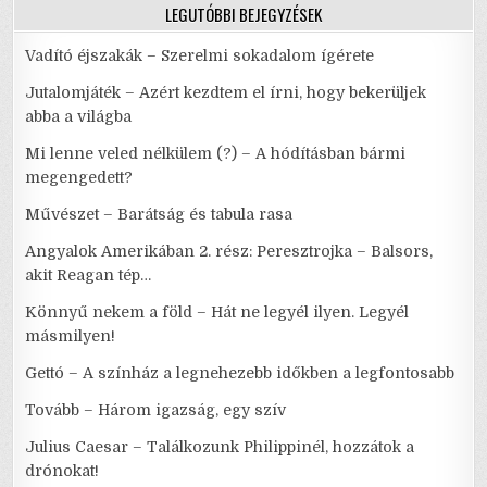
LEGUTÓBBI BEJEGYZÉSEK
Vadító éjszakák – Szerelmi sokadalom ígérete
Jutalomjáték – Azért kezdtem el írni, hogy bekerüljek
abba a világba
Mi lenne veled nélkülem (?) – A hódításban bármi
megengedett?
Művészet – Barátság és tabula rasa
Angyalok Amerikában 2. rész: Peresztrojka – Balsors,
akit Reagan tép…
Könnyű nekem a föld – Hát ne legyél ilyen. Legyél
másmilyen!
Gettó – A színház a legnehezebb időkben a legfontosabb
Tovább – Három igazság, egy szív
Julius Caesar – Találkozunk Philippinél, hozzátok a
drónokat!