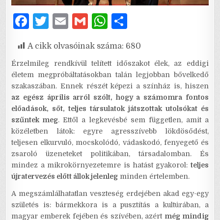
F
T
E
G
W
S
a
w
m
m
h
h
A cikk olvasóinak száma:
680
c
it
ai
ai
at
ar
e
te
l
l
s
e
Érzelmileg rendkívül telített időszakot élek, az eddigi
életem megpróbáltatásokban talán legjobban bővelkedő
b
r
A
szakaszában. Ennek részét képezi a színház is, hiszen
o
p
az egész április arról szólt, hogy a számomra fontos
előadások, sőt, teljes társulatok játszottak utolsókat és
o
p
szűntek meg
. Ettől a legkevésbé sem független, amit a
k
közéletben látok: egyre agresszívebb lökdösődést,
teljesen elkurvuló, mocskolódó, vádaskodó, fenyegető és
zsaroló üzeneteket politikában, társadalomban. És
mindez a mikrokörnyezetemre is hatást gyakorol:
teljes
újratervezés előtt állok jelenleg
minden értelemben.
A megszámlálhatatlan veszteség erdejében akad egy-egy
születés is: bármekkora is a pusztítás a kultúrában, a
magyar emberek fejében és szívében, azért
még mindig