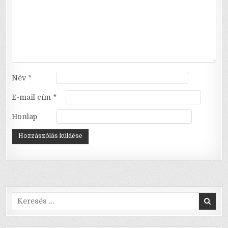
Név
*
E-mail cím
*
Honlap
Search
for: