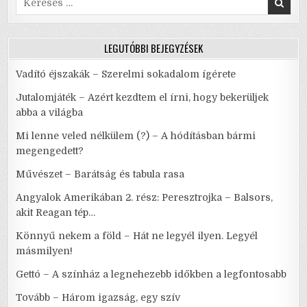
for:
LEGUTÓBBI BEJEGYZÉSEK
Vadító éjszakák – Szerelmi sokadalom ígérete
Jutalomjáték – Azért kezdtem el írni, hogy bekerüljek
abba a világba
Mi lenne veled nélkülem (?) – A hódításban bármi
megengedett?
Művészet – Barátság és tabula rasa
Angyalok Amerikában 2. rész: Peresztrojka – Balsors,
akit Reagan tép…
Könnyű nekem a föld – Hát ne legyél ilyen. Legyél
másmilyen!
Gettó – A színház a legnehezebb időkben a legfontosabb
Tovább – Három igazság, egy szív