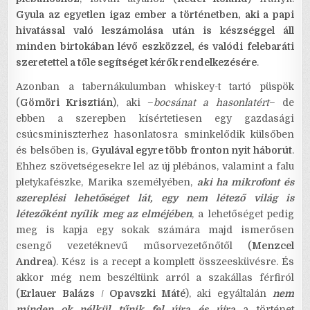
Gyula az egyetlen igaz ember a történetben, aki a papi
hivatással való leszámolása után is készséggel áll
minden birtokában lévő eszközzel, és valódi felebaráti
szeretettel a tőle segítséget kérők rendelkezésére
.
Azonban a tabernákulumban whiskey-t tartó püspök
(
Gömöri Krisztián
), aki –
bocsánat a hasonlatért
– de
ebben a szerepben kísértetiesen egy gazdasági
csúcsminiszterhez hasonlatosra sminkelődik külsőben
és belsőben is,
Gyulával egyre több fronton nyit háborút
.
Ehhez szövetségesekre lel az új plébános, valamint a falu
pletykafészke, Marika személyében,
aki ha mikrofont és
szereplési lehetőséget lát, egy nem létező világ is
létezőként nyílik meg az elméjében
, a lehetőséget pedig
meg is kapja egy sokak számára majd ismerősen
csengő vezetéknevű műsorvezetőnőtől (
Menzcel
Andrea
). Kész is a recept a komplett összeesküvésre. És
akkor még nem beszéltünk arról a szakállas férfiról
(
Erlauer Balázs
/
Opavszki Máté
), aki egyáltalán
nem
minden ok nélkül tűnik fel újra és újra
a történet