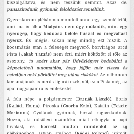
kiszolgáltatva, és nem teszünk semmit. Azaz de:
panaszkodunk, gyónunk, feloldozást remélünk
.
Gyerekkorom plébánosa mondott anno egy szemléltetőt,
ami ma is áll:
a Miatyánk nem úgy működik, mint egy
nyerőgép, hogy bedobsz belőle húszat és megváltást
nyersz
. És mégis, sokan még mindig ezt hiszik. A
kocsmázás után a feleségét megverő, borvirágos arcú
Pista (
Jakab Tamás
) nem érti, miért költözött el tőle az
asszony, és
azért akar pár Üdvözlégyet bedobálni a
képzeletbeli automatába, hogy jöjjön már vissza és
csináljon neki pörköltet meg utána riskókot
. Az otthonom
kocsmájának ismerős figurái ezek, sőt, ez a Pista még az
apai nagyapámra is emlékeztet.
A falu népe, a polgármester (
Barnák László
), Boris
(
Sziládi Hajna
), Piroska (
Csorba Kata
), Katalin (
Fekete
Marianna
) Gyulának gyónnak, hozzá ragaszkodnak.
Hozzá, aki nősülési szándéka miatt elhagyta a papi
hivatást, és
korrekt módon mindenkit az új
plébánoshoz
, István atyához (
Rédei Roland
) irányít.