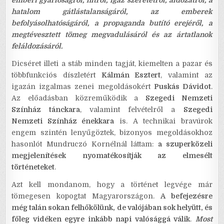
emberi gyarlóságról, hitről, igaz szeretetről, áldozatról, a
hatalom gátlástalanságáról, az emberek
befolyásolhatóságáról, a propaganda butító erejéről, a
megtévesztett tömeg megvadulásáról és az ártatlanok
feláldozásáról.
Dicséret illeti a stáb minden tagját, kiemelten a pazar és
többfunkciós díszletért
Kálmán Esztert
, valamint az
igazán izgalmas zenei megoldásokért
Puskás Dávidot
.
Az előadásban közreműködik a
Szegedi Nemzeti
Színház tánckara
, valamint felvételről a
Szegedi
Nemzeti Színház énekkara
is. A technikai bravúrok
engem szintén lenyűgöztek, bizonyos megoldásokhoz
hasonlót Mundruczó Kornélnál láttam:
a szuperközeli
megjelenítések nyomatékosítják az elmesélt
történeteket
.
Azt kell mondanom, hogy a történet legvége már
tömegesen kopogtat Magyarországon.
A befejezésre
még talán sokan felhőkölünk, de valójában sok helyütt, és
főleg vidéken egyre inkább napi valósággá válik
.
Most