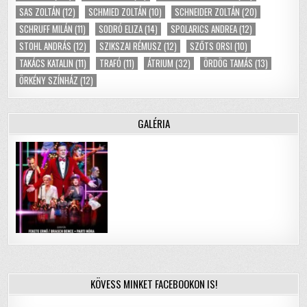
SAS ZOLTÁN
(12)
SCHMIED ZOLTÁN
(10)
SCHNEIDER ZOLTÁN
(20)
SCHRUFF MILÁN
(11)
SODRÓ ELIZA
(14)
SPOLARICS ANDREA
(12)
STOHL ANDRÁS
(12)
SZIKSZAI RÉMUSZ
(12)
SZŐTS ORSI
(10)
TAKÁCS KATALIN
(11)
TRAFÓ
(11)
ÁTRIUM
(32)
ÖRDÖG TAMÁS
(13)
ÖRKÉNY SZÍNHÁZ
(12)
GALÉRIA
KÖVESS MINKET FACEBOOKON IS!