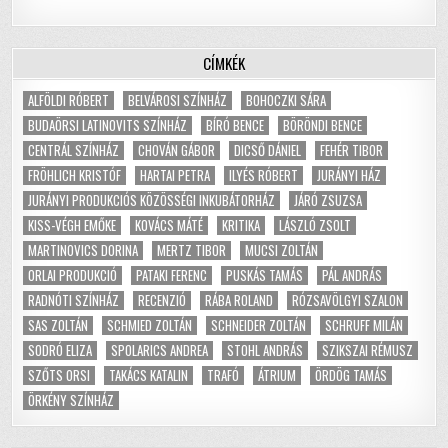
CÍMKÉK
ALFÖLDI RÓBERT
BELVÁROSI SZÍNHÁZ
BOHOCZKI SÁRA
BUDAÖRSI LATINOVITS SZÍNHÁZ
BÍRÓ BENCE
BÖRÖNDI BENCE
CENTRÁL SZÍNHÁZ
CHOVÁN GÁBOR
DICSŐ DÁNIEL
FEHÉR TIBOR
FRÖHLICH KRISTÓF
HARTAI PETRA
ILYÉS RÓBERT
JURÁNYI HÁZ
JURÁNYI PRODUKCIÓS KÖZÖSSÉGI INKUBÁTORHÁZ
JÁRÓ ZSUZSA
KISS-VÉGH EMŐKE
KOVÁCS MÁTÉ
KRITIKA
LÁSZLÓ ZSOLT
MARTINOVICS DORINA
MERTZ TIBOR
MUCSI ZOLTÁN
ORLAI PRODUKCIÓ
PATAKI FERENC
PUSKÁS TAMÁS
PÁL ANDRÁS
RADNÓTI SZÍNHÁZ
RECENZIÓ
RÁBA ROLAND
RÓZSAVÖLGYI SZALON
SAS ZOLTÁN
SCHMIED ZOLTÁN
SCHNEIDER ZOLTÁN
SCHRUFF MILÁN
SODRÓ ELIZA
SPOLARICS ANDREA
STOHL ANDRÁS
SZIKSZAI RÉMUSZ
SZŐTS ORSI
TAKÁCS KATALIN
TRAFÓ
ÁTRIUM
ÖRDÖG TAMÁS
ÖRKÉNY SZÍNHÁZ