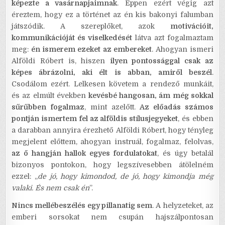
képezte a vasárnapjaimnak
. Éppen ezért végig azt
éreztem, hogy ez a történet az én kis bakonyi falumban
játszódik. A szereplőket, azok
motivációit,
kommunikációját és viselkedését
látva azt fogalmaztam
meg:
én ismerem ezeket az embereket
. Ahogyan ismeri
Alföldi Róbert is, hiszen
ilyen pontossággal csak az
képes ábrázolni, aki élt is abban, amiről beszél
.
Csodálom ezért. Lelkesen követem a rendező munkáit,
és az elmúlt években
kevésbé hangosan, ám még sokkal
sűrűbben fogalmaz
, mint azelőtt.
Az előadás számos
pontján ismertem fel az alföldis stílusjegyeket
, és ebben
a darabban annyira érezhető Alföldi Róbert, hogy tényleg
megjelent előttem, ahogyan instruál, fogalmaz, felolvas,
az ő hangján hallok egyes fordulatokat
, és úgy betalál
bizonyos pontokon, hogy legszívesebben átölelném
ezzel: „
de jó, hogy kimondod, de jó, hogy kimondja még
valaki. És nem csak én
”.
Nincs mellébeszélés egy pillanatig sem
. A helyzeteket, az
emberi sorsokat nem csupán hajszálpontosan