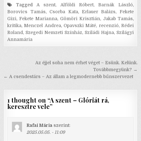
Tagged
A szent
,
Alföldi Róbert
,
Barnák László
,
Borovics Tamás
,
Csorba Kata
,
Erlauer Balázs
,
Fekete
Gizi
,
Fekete Marianna
,
Gömöri Krisztián
,
Jakab Tamás
,
kritika
,
Menczel Andrea
,
Opavszki Máté
,
recenzió
,
Rédei
Roland
,
Szegedi Nemzeti Színház
,
Sziládi Hajna
,
Szilágyi
Annamária
Bejegyzés
Az éjjel soha nem érhet véget – Esünk. Kelünk.
navigáció
Továbbmegyünk? →
← A csendestárs – Az állam a legmodernebb bűnszervezet
1 thought on “
A szent – Glóriát rá,
keresztre vele
”
Rafai Mária
szerint:
2025.05.05. - 11:09