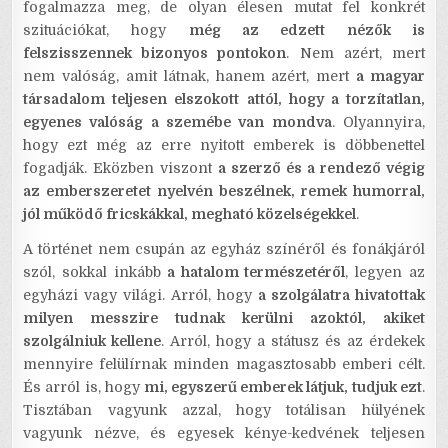
fogalmazza meg, de olyan élesen mutat fel konkrét
szituációkat, hogy
még az edzett nézők is
felszisszennek bizonyos pontokon
. Nem azért, mert
nem valóság, amit látnak, hanem azért, mert
a magyar
társadalom teljesen elszokott attól, hogy a torzítatlan,
egyenes valóság a szemébe van mondva
. Olyannyira,
hogy ezt még az erre nyitott emberek is döbbenettel
fogadják. Eközben viszont
a szerző és a rendező végig
az emberszeretet nyelvén beszélnek, remek humorral,
jól működő fricskákkal, megható közelségekkel
.
A történet nem csupán az egyház színéről és fonákjáról
szól, sokkal inkább
a hatalom természetéről
, legyen az
egyházi vagy világi. Arról, hogy
a szolgálatra hivatottak
milyen messzire tudnak kerülni azoktól, akiket
szolgálniuk kellene
. Arról, hogy a státusz és az érdekek
mennyire felülírnak minden magasztosabb emberi célt.
És arról is, hogy
mi, egyszerű emberek látjuk, tudjuk ezt
.
Tisztában vagyunk azzal, hogy totálisan hülyének
vagyunk nézve, és egyesek kénye-kedvének teljesen