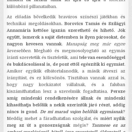
különböző pillanataiban.
Az előadás bővelkedik bravúros színészi játékban és
technikai megoldásokban
. Borovics Tamás és Szilágyi
Annamária kettőse igazán szerethető és hihető. Jók
együtt, ismerek a saját életemben is ilyen párosokat, de
nagyon kevesen vannak
.
Manapság meg már egyre
kevesebben
. Megható és megmosolyogtató az egymás
iránti szeretetük és tiszteletük, ami
tele van esendőséggel
és bukdácsolással is, de pont ettől egészítik ki egymást
.
Amikor egyikük elbátortalanodik, a másik átveszi az
irányítást, és ez kölcsönös. Tisztában vannak azzal is,
hogy nagy kockázatot vállalnak, és a faluban
kiszámíthatatlan lesz a szerelmük fogadtatása.
Persze
amíg mindenki rendelkezésére állnak és mindenki
kihasíthatja belőlük a nekik szerintük járó részt, addig
nincs is gond
.
De mi marad vajon belőlük egymásnak
?
Meddig mehet a fáradhatatlan szolgálat, és
miért nyílik
meg az út a gonoszságnak
mégis?
Tanmese ez az