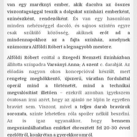
van egy maréknyi ember, akik dacolva az összes
viszontagsággal teszik a dolgukat színházi emberként,
színészként, rendezőként
. És van egy hasonlóan
minden nehézséggel dacoló, és sajnos szintén egyre
csak szűkülő közösség, akiknek
erőt ad a
mindennapokhoz az a fajta színház, amelynek
számomra Alföldi Róbert a legnagyobb mestere
.
Alföldi Róbert
ezúttal a
Szegedi Nemzeti Színházban
állította színpadra
Varsányi Anna: A szent
c. darabját. Az
előadás nagyon okos koncepcióval készült, mert
rengeteg meghökkentő, újszerű, váratlan fordulattal
operál mind a történetét, mind a technikai
megvalósítást illetően
– ezekről azonban igyekszem
óvatosan írni azért, hogy az ajánló ne lőjön le egyetlen
bravúrt sem. Viszont, mivel
a teljes darab bravúrok
sorozata
, szinte lehetetlen róla spoiler nélkül beszélni.
Az is igaz ugyanakkor, hogy
bennem
megszámlálhatatlan emléket ébresztett fel 20-30 évvel
ezelőttről, konkrétan a gyerekkoromról
.