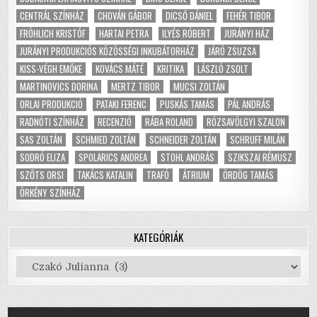
CENTRÁL SZÍNHÁZ
CHOVÁN GÁBOR
DICSŐ DÁNIEL
FEHÉR TIBOR
FRÖHLICH KRISTÓF
HARTAI PETRA
ILYÉS RÓBERT
JURÁNYI HÁZ
JURÁNYI PRODUKCIÓS KÖZÖSSÉGI INKUBÁTORHÁZ
JÁRÓ ZSUZSA
KISS-VÉGH EMŐKE
KOVÁCS MÁTÉ
KRITIKA
LÁSZLÓ ZSOLT
MARTINOVICS DORINA
MERTZ TIBOR
MUCSI ZOLTÁN
ORLAI PRODUKCIÓ
PATAKI FERENC
PUSKÁS TAMÁS
PÁL ANDRÁS
RADNÓTI SZÍNHÁZ
RECENZIÓ
RÁBA ROLAND
RÓZSAVÖLGYI SZALON
SAS ZOLTÁN
SCHMIED ZOLTÁN
SCHNEIDER ZOLTÁN
SCHRUFF MILÁN
SODRÓ ELIZA
SPOLARICS ANDREA
STOHL ANDRÁS
SZIKSZAI RÉMUSZ
SZŐTS ORSI
TAKÁCS KATALIN
TRAFÓ
ÁTRIUM
ÖRDÖG TAMÁS
ÖRKÉNY SZÍNHÁZ
KATEGÓRIÁK
Kategóriák