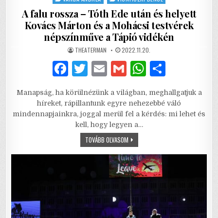
A falu rossza – Tóth Ede után és helyett
Kovács Márton és a Mohácsi testvérek
népszínműve a Tápió vidékén
AUTHOR:
PUBLISHED
THEATERMAN
2022.11.20.
DATE:
F
T
E
G
W
S
a
w
m
m
h
h
Manapság, ha körülnézünk a világban, meghallgatjuk a
c
it
ai
ai
at
ar
híreket, rápillantunk egyre nehezebbé váló
e
te
l
l
s
e
mindennapjainkra, joggal merül fel a kérdés: mi lehet és
kell, hogy legyen a…
b
r
A
A
TOVÁBB OLVASOM
o
p
FALU
ROSSZA
o
p
–
TÓTH
EDE
k
UTÁN
ÉS
HELYETT
KOVÁCS
MÁRTON
ÉS
A