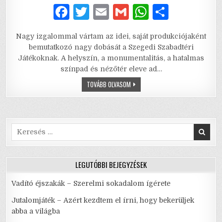
F
T
E
G
W
S
a
w
m
m
h
h
Nagy izgalommal vártam az idei, saját produkciójaként
c
it
ai
ai
at
ar
bemutatkozó nagy dobását a Szegedi Szabadtéri
e
te
l
l
s
e
Játékoknak. A helyszín, a monumentalitás, a hatalmas
színpad és nézőtér eleve ad…
b
r
A
CHICAGO
TOVÁBB OLVASOM
o
p
–
SZEX,
o
p
KORRUPCIÓ,
JAZZ
ÉS
k
NAGYMENŐK
SZEGEDEN
Search
for:
LEGUTÓBBI BEJEGYZÉSEK
Vadító éjszakák – Szerelmi sokadalom ígérete
Jutalomjáték – Azért kezdtem el írni, hogy bekerüljek
abba a világba