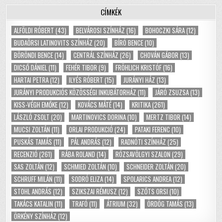
CÍMKÉK
ALFÖLDI RÓBERT
(43)
BELVÁROSI SZÍNHÁZ
(16)
BOHOCZKI SÁRA
(12)
BUDAÖRSI LATINOVITS SZÍNHÁZ
(20)
BÍRÓ BENCE
(10)
BÖRÖNDI BENCE
(14)
CENTRÁL SZÍNHÁZ
(26)
CHOVÁN GÁBOR
(13)
DICSŐ DÁNIEL
(11)
FEHÉR TIBOR
(9)
FRÖHLICH KRISTÓF
(16)
HARTAI PETRA
(12)
ILYÉS RÓBERT
(15)
JURÁNYI HÁZ
(13)
JURÁNYI PRODUKCIÓS KÖZÖSSÉGI INKUBÁTORHÁZ
(11)
JÁRÓ ZSUZSA
(13)
KISS-VÉGH EMŐKE
(12)
KOVÁCS MÁTÉ
(14)
KRITIKA
(261)
LÁSZLÓ ZSOLT
(20)
MARTINOVICS DORINA
(10)
MERTZ TIBOR
(14)
MUCSI ZOLTÁN
(11)
ORLAI PRODUKCIÓ
(24)
PATAKI FERENC
(10)
PUSKÁS TAMÁS
(11)
PÁL ANDRÁS
(12)
RADNÓTI SZÍNHÁZ
(25)
RECENZIÓ
(261)
RÁBA ROLAND
(14)
RÓZSAVÖLGYI SZALON
(29)
SAS ZOLTÁN
(12)
SCHMIED ZOLTÁN
(10)
SCHNEIDER ZOLTÁN
(20)
SCHRUFF MILÁN
(11)
SODRÓ ELIZA
(14)
SPOLARICS ANDREA
(12)
STOHL ANDRÁS
(12)
SZIKSZAI RÉMUSZ
(12)
SZŐTS ORSI
(10)
TAKÁCS KATALIN
(11)
TRAFÓ
(11)
ÁTRIUM
(32)
ÖRDÖG TAMÁS
(13)
ÖRKÉNY SZÍNHÁZ
(12)