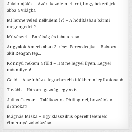
Jutalomjáték – Azért kezdtem el írni, hogy bekerüljek
abba a világba
Mi lenne veled nélkülem (?) – A hódításban bármi
megengedett?
Művészet – Barátság és tabula rasa
Angyalok Amerikában 2. rész: Peresztrojka – Balsors,
akit Reagan tép…
Könnyű nekem a föld – Hát ne legyél ilyen. Legyél
másmilyen!
Gettó – A színház a legnehezebb időkben a legfontosabb
Tovább – Három igazság, egy szív
Julius Caesar – Találkozunk Philippinél, hozzátok a
drónokat!
Mágnás Miska – Egy klasszikus operett felemelő
élménnyé zabolázása