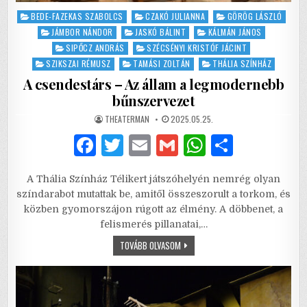
Posted
BEDE-FAZEKAS SZABOLCS
CZAKÓ JULIANNA
GÖRÖG LÁSZLÓ
in
JÁMBOR NÁNDOR
JASKÓ BÁLINT
KÁLMÁN JÁNOS
SIPŐCZ ANDRÁS
SZÉCSÉNYI KRISTÓF JÁCINT
SZIKSZAI RÉMUSZ
TAMÁSI ZOLTÁN
THÁLIA SZÍNHÁZ
A csendestárs – Az állam a legmodernebb
bűnszervezet
AUTHOR:
PUBLISHED
THEATERMAN
2025.05.25.
DATE:
F
T
E
G
W
S
a
w
m
m
h
h
A Thália Színház Télikert játszóhelyén nemrég olyan
c
it
ai
ai
at
ar
színdarabot mutattak be, amitől összeszorult a torkom, és
e
te
l
l
s
e
közben gyomorszájon rúgott az élmény. A döbbenet, a
felismerés pillanatai,…
b
r
A
A
TOVÁBB OLVASOM
o
p
CSENDESTÁRS
–
o
p
AZ
ÁLLAM
A
k
LEGMODERNEBB