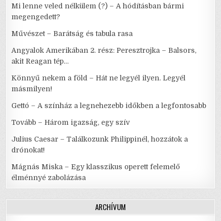
Mi lenne veled nélkülem (?) – A hódításban bármi
megengedett?
Művészet – Barátság és tabula rasa
Angyalok Amerikában 2. rész: Peresztrojka – Balsors,
akit Reagan tép…
Könnyű nekem a föld – Hát ne legyél ilyen. Legyél
másmilyen!
Gettó – A színház a legnehezebb időkben a legfontosabb
Tovább – Három igazság, egy szív
Julius Caesar – Találkozunk Philippinél, hozzátok a
drónokat!
Mágnás Miska – Egy klasszikus operett felemelő
élménnyé zabolázása
ARCHÍVUM