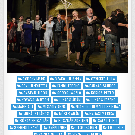
BŰNSZERVEZET
Posted
BODOKY MÁRK
CZAKÓ JULIANNA
CZVIKKER LILLA
in
EDVI HENRIETTA
FANDL FERENC
FARKAS SÁNDOR
GÁSPÁR TIBOR
GÖRÖG LÁSZLÓ
KOKICS PÉTER
KOVÁCS MÁRTON
LUKÁCS ÁDÁM
LUKÁCS FERENC
MÁHR ÁGI
MÉSZÖLY ANNA
MISKOLCI NEMZETI SZÍNHÁZ
MOHÁCSI JÁNOS
MÓSER ÁDÁM
NÁDASDY ERIKA
RÓZSA KRISZTIÁN
RUSZNÁK ADRIENN
SALAT LEHEL
SZEGEDI DEZSŐ
SZÉPÍ IMRE
TEGYI KORNÉL
TÓTH EDE
VARGA ANDREA
VISNYICZKI BENCE