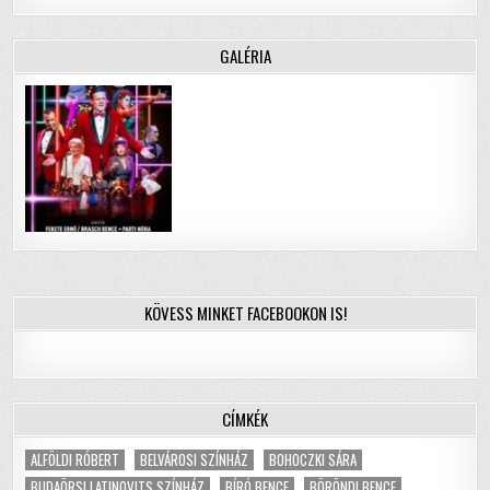
GALÉRIA
KÖVESS MINKET FACEBOOKON IS!
CÍMKÉK
ALFÖLDI RÓBERT
BELVÁROSI SZÍNHÁZ
BOHOCZKI SÁRA
BUDAÖRSI LATINOVITS SZÍNHÁZ
BÍRÓ BENCE
BÖRÖNDI BENCE