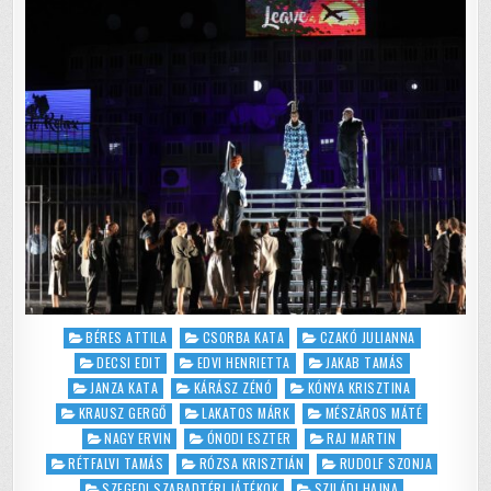
o
p
ÉS
REJTÉLYES
k
SZERELMEK
KAVALKÁDJA
A
SZEGEDI
SZABADTÉRIN
Posted
BÉRES ATTILA
CSORBA KATA
CZAKÓ JULIANNA
in
DECSI EDIT
EDVI HENRIETTA
JAKAB TAMÁS
JANZA KATA
KÁRÁSZ ZÉNÓ
KÓNYA KRISZTINA
KRAUSZ GERGŐ
LAKATOS MÁRK
MÉSZÁROS MÁTÉ
NAGY ERVIN
ÓNODI ESZTER
RAJ MARTIN
RÉTFALVI TAMÁS
RÓZSA KRISZTIÁN
RUDOLF SZONJA
SZEGEDI SZABADTÉRI JÁTÉKOK
SZILÁDI HAJNA