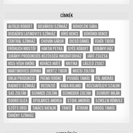
CÍMKÉK
ALFÖLDI RÓBERT
BELVÁROSI SZÍNHÁZ
BOHOCZKI SÁRA
BUDAÖRSI LATINOVITS SZÍNHÁZ
BÍRÓ BENCE
BÖRÖNDI BENCE
CENTRÁL SZÍNHÁZ
CHOVÁN GÁBOR
DICSŐ DÁNIEL
FEHÉR TIBOR
FRÖHLICH KRISTÓF
HARTAI PETRA
ILYÉS RÓBERT
JURÁNYI HÁZ
JURÁNYI PRODUKCIÓS KÖZÖSSÉGI INKUBÁTORHÁZ
JÁRÓ ZSUZSA
KISS-VÉGH EMŐKE
KOVÁCS MÁTÉ
KRITIKA
LÁSZLÓ ZSOLT
MARTINOVICS DORINA
MERTZ TIBOR
MUCSI ZOLTÁN
ORLAI PRODUKCIÓ
PATAKI FERENC
PUSKÁS TAMÁS
PÁL ANDRÁS
RADNÓTI SZÍNHÁZ
RECENZIÓ
RÁBA ROLAND
RÓZSAVÖLGYI SZALON
SAS ZOLTÁN
SCHMIED ZOLTÁN
SCHNEIDER ZOLTÁN
SCHRUFF MILÁN
SODRÓ ELIZA
SPOLARICS ANDREA
STOHL ANDRÁS
SZIKSZAI RÉMUSZ
SZŐTS ORSI
TAKÁCS KATALIN
TRAFÓ
ÁTRIUM
ÖRDÖG TAMÁS
ÖRKÉNY SZÍNHÁZ