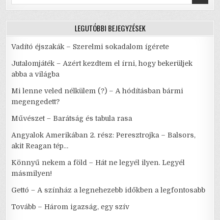
for:
LEGUTÓBBI BEJEGYZÉSEK
Vadító éjszakák – Szerelmi sokadalom ígérete
Jutalomjáték – Azért kezdtem el írni, hogy bekerüljek
abba a világba
Mi lenne veled nélkülem (?) – A hódításban bármi
megengedett?
Művészet – Barátság és tabula rasa
Angyalok Amerikában 2. rész: Peresztrojka – Balsors,
akit Reagan tép…
Könnyű nekem a föld – Hát ne legyél ilyen. Legyél
másmilyen!
Gettó – A színház a legnehezebb időkben a legfontosabb
Tovább – Három igazság, egy szív