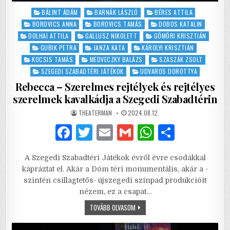
Posted
BÁLINT ÁDÁM
BARNÁK LÁSZLÓ
BÉRES ATTILA
in
BOROVICS ANNA
BOROVICS TAMÁS
DOBOS KATALIN
DOLHAI ATTILA
GALLUSZ NIKOLETT
GÖMÖRI KRISZTIÁN
GUBIK PETRA
JANZA KATA
KÁROLYI KRISZTIÁN
KOCSIS TAMÁS
MEDVECZKY BALÁZS
SZASZÁK ZSOLT
SZEGEDI SZABADTÉRI JÁTÉKOK
UDVAROS DOROTTYA
Rebecca – Szerelmes rejtélyek és rejtélyes
szerelmek kavalkádja a Szegedi Szabadtérin
AUTHOR:
PUBLISHED
THEATERMAN
2024.08.12.
DATE:
F
T
E
G
W
S
a
w
m
m
h
h
A Szegedi Szabadtéri Játékok évről évre csodákkal
c
it
ai
ai
at
ar
kápráztat el. Akár a Dóm téri monumentális, akár a -
e
te
l
l
s
e
szintén csillagtetős- újszegedi színpad produkcióit
nézem, ez a csapat…
b
r
A
REBECCA
TOVÁBB OLVASOM
o
p
–
SZERELMES
REJTÉLYEK