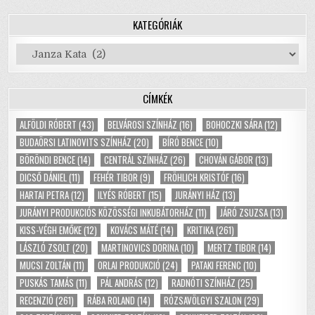
KATEGÓRIÁK
Kategóriák
CÍMKÉK
ALFÖLDI RÓBERT
(43)
BELVÁROSI SZÍNHÁZ
(16)
BOHOCZKI SÁRA
(12)
BUDAÖRSI LATINOVITS SZÍNHÁZ
(20)
BÍRÓ BENCE
(10)
BÖRÖNDI BENCE
(14)
CENTRÁL SZÍNHÁZ
(26)
CHOVÁN GÁBOR
(13)
DICSŐ DÁNIEL
(11)
FEHÉR TIBOR
(9)
FRÖHLICH KRISTÓF
(16)
HARTAI PETRA
(12)
ILYÉS RÓBERT
(15)
JURÁNYI HÁZ
(13)
JURÁNYI PRODUKCIÓS KÖZÖSSÉGI INKUBÁTORHÁZ
(11)
JÁRÓ ZSUZSA
(13)
KISS-VÉGH EMŐKE
(12)
KOVÁCS MÁTÉ
(14)
KRITIKA
(261)
LÁSZLÓ ZSOLT
(20)
MARTINOVICS DORINA
(10)
MERTZ TIBOR
(14)
MUCSI ZOLTÁN
(11)
ORLAI PRODUKCIÓ
(24)
PATAKI FERENC
(10)
PUSKÁS TAMÁS
(11)
PÁL ANDRÁS
(12)
RADNÓTI SZÍNHÁZ
(25)
RECENZIÓ
(261)
RÁBA ROLAND
(14)
RÓZSAVÖLGYI SZALON
(29)