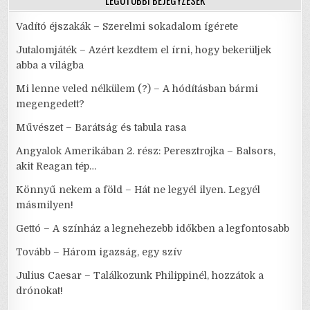
LEGUTÓBBI BEJEGYZÉSEK
Vadító éjszakák – Szerelmi sokadalom ígérete
Jutalomjáték – Azért kezdtem el írni, hogy bekerüljek
abba a világba
Mi lenne veled nélkülem (?) – A hódításban bármi
megengedett?
Művészet – Barátság és tabula rasa
Angyalok Amerikában 2. rész: Peresztrojka – Balsors,
akit Reagan tép…
Könnyű nekem a föld – Hát ne legyél ilyen. Legyél
másmilyen!
Gettó – A színház a legnehezebb időkben a legfontosabb
Tovább – Három igazság, egy szív
Julius Caesar – Találkozunk Philippinél, hozzátok a
drónokat!