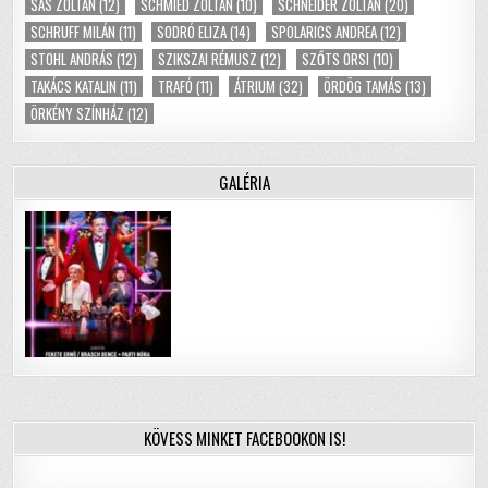
SAS ZOLTÁN
(12)
SCHMIED ZOLTÁN
(10)
SCHNEIDER ZOLTÁN
(20)
SCHRUFF MILÁN
(11)
SODRÓ ELIZA
(14)
SPOLARICS ANDREA
(12)
STOHL ANDRÁS
(12)
SZIKSZAI RÉMUSZ
(12)
SZŐTS ORSI
(10)
TAKÁCS KATALIN
(11)
TRAFÓ
(11)
ÁTRIUM
(32)
ÖRDÖG TAMÁS
(13)
ÖRKÉNY SZÍNHÁZ
(12)
GALÉRIA
KÖVESS MINKET FACEBOOKON IS!