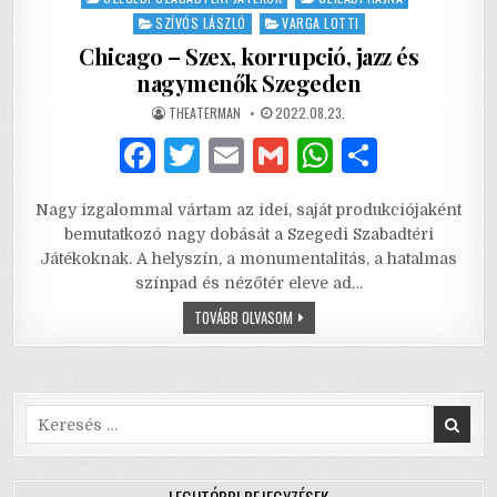
SZÍVÓS LÁSZLÓ
VARGA LOTTI
Chicago – Szex, korrupció, jazz és
nagymenők Szegeden
AUTHOR:
PUBLISHED
THEATERMAN
2022.08.23.
DATE:
F
T
E
G
W
S
a
w
m
m
h
h
Nagy izgalommal vártam az idei, saját produkciójaként
c
it
ai
ai
at
ar
bemutatkozó nagy dobását a Szegedi Szabadtéri
e
te
l
l
s
e
Játékoknak. A helyszín, a monumentalitás, a hatalmas
színpad és nézőtér eleve ad…
b
r
A
CHICAGO
TOVÁBB OLVASOM
o
p
–
SZEX,
o
p
KORRUPCIÓ,
JAZZ
ÉS
k
NAGYMENŐK
SZEGEDEN
Search
for: