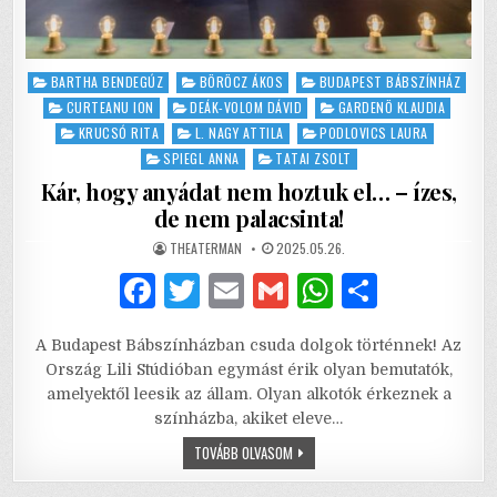
Posted
BARTHA BENDEGÚZ
BÖRÖCZ ÁKOS
BUDAPEST BÁBSZÍNHÁZ
in
CURTEANU ION
DEÁK-VOLOM DÁVID
GARDENÖ KLAUDIA
KRUCSÓ RITA
L. NAGY ATTILA
PODLOVICS LAURA
SPIEGL ANNA
TATAI ZSOLT
Kár, hogy anyádat nem hoztuk el… – ízes,
de nem palacsinta!
AUTHOR:
PUBLISHED
THEATERMAN
2025.05.26.
DATE:
F
T
E
G
W
S
a
w
m
m
h
h
A Budapest Bábszínházban csuda dolgok történnek! Az
c
it
ai
ai
at
ar
Ország Lili Stúdióban egymást érik olyan bemutatók,
e
te
l
l
s
e
amelyektől leesik az állam. Olyan alkotók érkeznek a
színházba, akiket eleve…
b
r
A
KÁR,
TOVÁBB OLVASOM
o
p
HOGY
ANYÁDAT
NEM