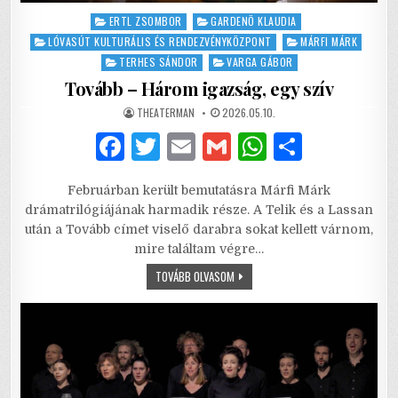
Posted
ERTL ZSOMBOR
GARDENÖ KLAUDIA
in
LÓVASÚT KULTURÁLIS ÉS RENDEZVÉNYKÖZPONT
MÁRFI MÁRK
TERHES SÁNDOR
VARGA GÁBOR
Tovább – Három igazság, egy szív
AUTHOR:
PUBLISHED
THEATERMAN
2026.05.10.
DATE:
F
T
E
G
W
S
a
w
m
m
h
h
Februárban került bemutatásra Márfi Márk
c
it
ai
ai
at
ar
drámatrilógiájának harmadik része. A Telik és a Lassan
e
te
l
l
s
e
után a Tovább címet viselő darabra sokat kellett várnom,
mire találtam végre…
b
r
A
TOVÁBB
TOVÁBB OLVASOM
o
p
–
HÁROM
o
p
IGAZSÁG,
EGY
SZÍV
k