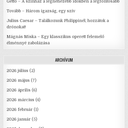
Gettó – A színház a legnehezebb időkben a legfontosabb
Tovább – Három igazság, egy szív
Julius Caesar – Találkozunk Philippinél, hozzátok a
drónokat!
Mágnás Miska – Egy klasszikus operett felemelő
élménnyé zabolázása
ARCHÍVUM
2026 július
(2)
2026 május
(7)
2026 április
(6)
2026 március
(4)
2026 február
(1)
2026 január
(5)