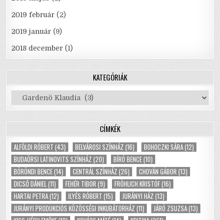
2019 február
(2)
2019 január
(9)
2018 december
(1)
KATEGÓRIÁK
Kategóriák
CÍMKÉK
ALFÖLDI RÓBERT
(43)
BELVÁROSI SZÍNHÁZ
(16)
BOHOCZKI SÁRA
(12)
BUDAÖRSI LATINOVITS SZÍNHÁZ
(20)
BÍRÓ BENCE
(10)
BÖRÖNDI BENCE
(14)
CENTRÁL SZÍNHÁZ
(26)
CHOVÁN GÁBOR
(13)
DICSŐ DÁNIEL
(11)
FEHÉR TIBOR
(9)
FRÖHLICH KRISTÓF
(16)
HARTAI PETRA
(12)
ILYÉS RÓBERT
(15)
JURÁNYI HÁZ
(13)
JURÁNYI PRODUKCIÓS KÖZÖSSÉGI INKUBÁTORHÁZ
(11)
JÁRÓ ZSUZSA
(13)