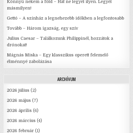
Könnyű nekem a föld – Hát ne legyél ilyen. Legyél
másmilyen!
Gettó – A színház a legnehezebb időkben a legfontosabb
Tovább – Három igazság, egy szív
Julius Caesar – Találkozunk Philippinél, hozzátok a
drónokat!
Mágnás Miska – Egy klasszikus operett felemelő
élménnyé zabolázása
ARCHÍVUM
2026 július
(2)
2026 május
(7)
2026 április
(6)
2026 március
(4)
2026 február
(1)