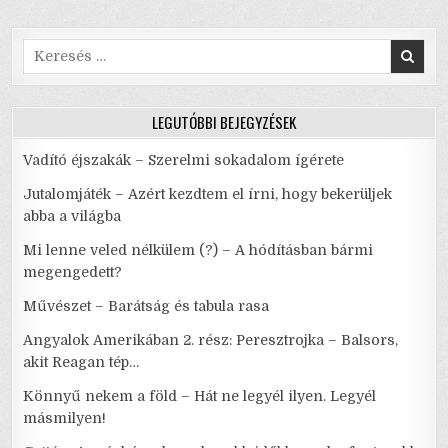
o
p
HOZTUK
EL…
k
–
ÍZES,
Search
DE
for:
NEM
PALACSINTA!
LEGUTÓBBI BEJEGYZÉSEK
Vadító éjszakák – Szerelmi sokadalom ígérete
Jutalomjáték – Azért kezdtem el írni, hogy bekerüljek
abba a világba
Mi lenne veled nélkülem (?) – A hódításban bármi
megengedett?
Művészet – Barátság és tabula rasa
Angyalok Amerikában 2. rész: Peresztrojka – Balsors,
akit Reagan tép…
Könnyű nekem a föld – Hát ne legyél ilyen. Legyél
másmilyen!