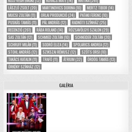
KISS-VÉGH EMŐKE
(12)
KOVÁCS MÁTÉ
(14)
KRITIKA
(261)
LÁSZLÓ ZSOLT
(20)
MARTINOVICS DORINA
(10)
MERTZ TIBOR
(14)
MUCSI ZOLTÁN
(11)
ORLAI PRODUKCIÓ
(24)
PATAKI FERENC
(10)
PUSKÁS TAMÁS
(11)
PÁL ANDRÁS
(12)
RADNÓTI SZÍNHÁZ
(25)
RECENZIÓ
(261)
RÁBA ROLAND
(14)
RÓZSAVÖLGYI SZALON
(29)
SAS ZOLTÁN
(12)
SCHMIED ZOLTÁN
(10)
SCHNEIDER ZOLTÁN
(20)
SCHRUFF MILÁN
(11)
SODRÓ ELIZA
(14)
SPOLARICS ANDREA
(12)
STOHL ANDRÁS
(12)
SZIKSZAI RÉMUSZ
(12)
SZŐTS ORSI
(10)
TAKÁCS KATALIN
(11)
TRAFÓ
(11)
ÁTRIUM
(32)
ÖRDÖG TAMÁS
(13)
ÖRKÉNY SZÍNHÁZ
(12)
GALÉRIA