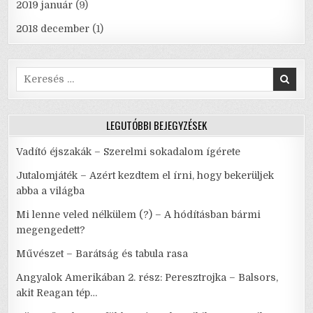
2019 január
(9)
2018 december
(1)
Search
for:
LEGUTÓBBI BEJEGYZÉSEK
Vadító éjszakák – Szerelmi sokadalom ígérete
Jutalomjáték – Azért kezdtem el írni, hogy bekerüljek
abba a világba
Mi lenne veled nélkülem (?) – A hódításban bármi
megengedett?
Művészet – Barátság és tabula rasa
Angyalok Amerikában 2. rész: Peresztrojka – Balsors,
akit Reagan tép…