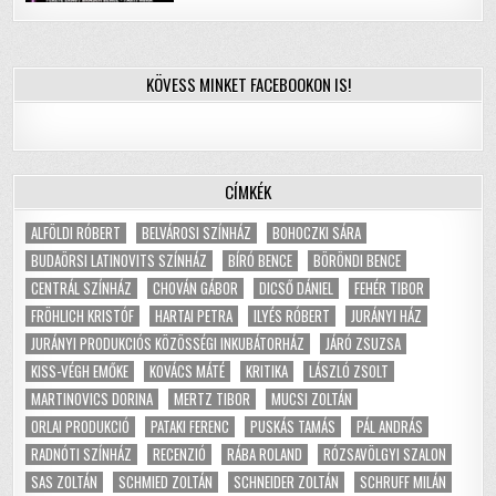
KÖVESS MINKET FACEBOOKON IS!
CÍMKÉK
ALFÖLDI RÓBERT
BELVÁROSI SZÍNHÁZ
BOHOCZKI SÁRA
BUDAÖRSI LATINOVITS SZÍNHÁZ
BÍRÓ BENCE
BÖRÖNDI BENCE
CENTRÁL SZÍNHÁZ
CHOVÁN GÁBOR
DICSŐ DÁNIEL
FEHÉR TIBOR
FRÖHLICH KRISTÓF
HARTAI PETRA
ILYÉS RÓBERT
JURÁNYI HÁZ
JURÁNYI PRODUKCIÓS KÖZÖSSÉGI INKUBÁTORHÁZ
JÁRÓ ZSUZSA
KISS-VÉGH EMŐKE
KOVÁCS MÁTÉ
KRITIKA
LÁSZLÓ ZSOLT
MARTINOVICS DORINA
MERTZ TIBOR
MUCSI ZOLTÁN
ORLAI PRODUKCIÓ
PATAKI FERENC
PUSKÁS TAMÁS
PÁL ANDRÁS
RADNÓTI SZÍNHÁZ
RECENZIÓ
RÁBA ROLAND
RÓZSAVÖLGYI SZALON
SAS ZOLTÁN
SCHMIED ZOLTÁN
SCHNEIDER ZOLTÁN
SCHRUFF MILÁN