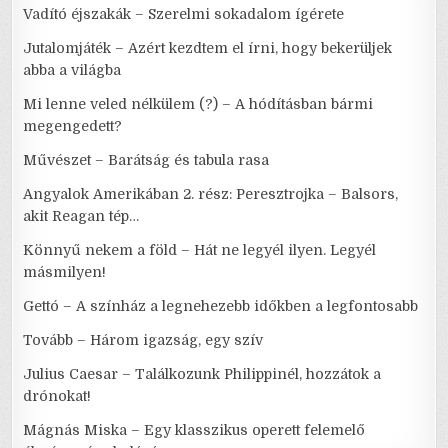
Vadító éjszakák – Szerelmi sokadalom ígérete
Jutalomjáték – Azért kezdtem el írni, hogy bekerüljek
abba a világba
Mi lenne veled nélkülem (?) – A hódításban bármi
megengedett?
Művészet – Barátság és tabula rasa
Angyalok Amerikában 2. rész: Peresztrojka – Balsors,
akit Reagan tép…
Könnyű nekem a föld – Hát ne legyél ilyen. Legyél
másmilyen!
Gettó – A színház a legnehezebb időkben a legfontosabb
Tovább – Három igazság, egy szív
Julius Caesar – Találkozunk Philippinél, hozzátok a
drónokat!
Mágnás Miska – Egy klasszikus operett felemelő