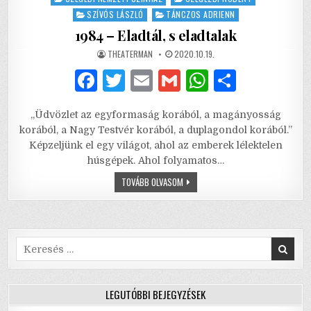
SZÍVÓS LÁSZLÓ
TÁNCZOS ADRIENN
1984 – Eladtál, s eladtalak
AUTHOR:
PUBLISHED
THEATERMAN
2020.10.19.
DATE:
F
T
E
G
W
S
a
w
m
m
h
h
„Üdvözlet az egyformaság korából, a magányosság
c
it
ai
ai
at
ar
korából, a Nagy Testvér korából, a duplagondol korából.”
e
te
l
l
s
e
Képzeljünk el egy világot, ahol az emberek lélektelen
húsgépek. Ahol folyamatos…
b
r
A
1984
TOVÁBB OLVASOM
o
p
–
ELADTÁL,
o
p
S
ELADTALAK
k
Search
for:
LEGUTÓBBI BEJEGYZÉSEK