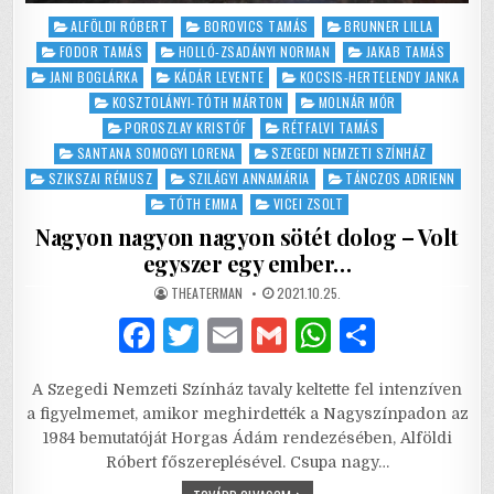
Posted
ALFÖLDI RÓBERT
BOROVICS TAMÁS
BRUNNER LILLA
in
FODOR TAMÁS
HOLLÓ-ZSADÁNYI NORMAN
JAKAB TAMÁS
JANI BOGLÁRKA
KÁDÁR LEVENTE
KOCSIS-HERTELENDY JANKA
KOSZTOLÁNYI-TÓTH MÁRTON
MOLNÁR MÓR
POROSZLAY KRISTÓF
RÉTFALVI TAMÁS
SANTANA SOMOGYI LORENA
SZEGEDI NEMZETI SZÍNHÁZ
SZIKSZAI RÉMUSZ
SZILÁGYI ANNAMÁRIA
TÁNCZOS ADRIENN
TÓTH EMMA
VICEI ZSOLT
Nagyon nagyon nagyon sötét dolog – Volt
egyszer egy ember…
AUTHOR:
PUBLISHED
THEATERMAN
2021.10.25.
DATE:
F
T
E
G
W
S
a
w
m
m
h
h
A Szegedi Nemzeti Színház tavaly keltette fel intenzíven
c
it
ai
ai
at
ar
a figyelmemet, amikor meghirdették a Nagyszínpadon az
e
te
l
l
s
e
1984 bemutatóját Horgas Ádám rendezésében, Alföldi
Róbert főszereplésével. Csupa nagy…
b
r
A