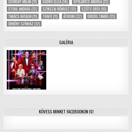
SCHRUFF MILÁN
(11)
SODRÓ ELIZA
(14)
SPOLARICS ANDREA
(12)
STOHL ANDRÁS
(12)
SZIKSZAI RÉMUSZ
(12)
SZŐTS ORSI
(10)
TAKÁCS KATALIN
(11)
TRAFÓ
(11)
ÁTRIUM
(32)
ÖRDÖG TAMÁS
(13)
ÖRKÉNY SZÍNHÁZ
(12)
GALÉRIA
KÖVESS MINKET FACEBOOKON IS!