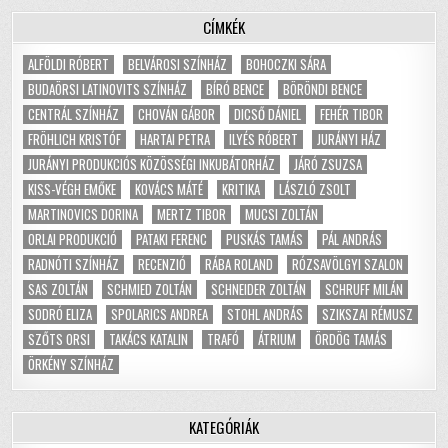
CÍMKÉK
ALFÖLDI RÓBERT
BELVÁROSI SZÍNHÁZ
BOHOCZKI SÁRA
BUDAÖRSI LATINOVITS SZÍNHÁZ
BÍRÓ BENCE
BÖRÖNDI BENCE
CENTRÁL SZÍNHÁZ
CHOVÁN GÁBOR
DICSŐ DÁNIEL
FEHÉR TIBOR
FRÖHLICH KRISTÓF
HARTAI PETRA
ILYÉS RÓBERT
JURÁNYI HÁZ
JURÁNYI PRODUKCIÓS KÖZÖSSÉGI INKUBÁTORHÁZ
JÁRÓ ZSUZSA
KISS-VÉGH EMŐKE
KOVÁCS MÁTÉ
KRITIKA
LÁSZLÓ ZSOLT
MARTINOVICS DORINA
MERTZ TIBOR
MUCSI ZOLTÁN
ORLAI PRODUKCIÓ
PATAKI FERENC
PUSKÁS TAMÁS
PÁL ANDRÁS
RADNÓTI SZÍNHÁZ
RECENZIÓ
RÁBA ROLAND
RÓZSAVÖLGYI SZALON
SAS ZOLTÁN
SCHMIED ZOLTÁN
SCHNEIDER ZOLTÁN
SCHRUFF MILÁN
SODRÓ ELIZA
SPOLARICS ANDREA
STOHL ANDRÁS
SZIKSZAI RÉMUSZ
SZŐTS ORSI
TAKÁCS KATALIN
TRAFÓ
ÁTRIUM
ÖRDÖG TAMÁS
ÖRKÉNY SZÍNHÁZ
KATEGÓRIÁK