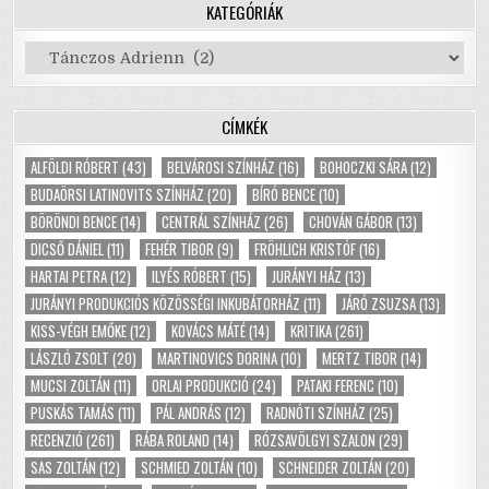
KATEGÓRIÁK
Kategóriák
CÍMKÉK
ALFÖLDI RÓBERT
(43)
BELVÁROSI SZÍNHÁZ
(16)
BOHOCZKI SÁRA
(12)
BUDAÖRSI LATINOVITS SZÍNHÁZ
(20)
BÍRÓ BENCE
(10)
BÖRÖNDI BENCE
(14)
CENTRÁL SZÍNHÁZ
(26)
CHOVÁN GÁBOR
(13)
DICSŐ DÁNIEL
(11)
FEHÉR TIBOR
(9)
FRÖHLICH KRISTÓF
(16)
HARTAI PETRA
(12)
ILYÉS RÓBERT
(15)
JURÁNYI HÁZ
(13)
JURÁNYI PRODUKCIÓS KÖZÖSSÉGI INKUBÁTORHÁZ
(11)
JÁRÓ ZSUZSA
(13)
KISS-VÉGH EMŐKE
(12)
KOVÁCS MÁTÉ
(14)
KRITIKA
(261)
LÁSZLÓ ZSOLT
(20)
MARTINOVICS DORINA
(10)
MERTZ TIBOR
(14)
MUCSI ZOLTÁN
(11)
ORLAI PRODUKCIÓ
(24)
PATAKI FERENC
(10)
PUSKÁS TAMÁS
(11)
PÁL ANDRÁS
(12)
RADNÓTI SZÍNHÁZ
(25)
RECENZIÓ
(261)
RÁBA ROLAND
(14)
RÓZSAVÖLGYI SZALON
(29)
SAS ZOLTÁN
(12)
SCHMIED ZOLTÁN
(10)
SCHNEIDER ZOLTÁN
(20)