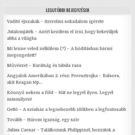
LEGUTÓBBI BEJEGYZÉSEK
Vadító éjszakák – Szerelmi sokadalom ígérete
Jutalomjáték – Azért kezdtem el írni, hogy bekerüljek
abba a világba
Mi lenne veled nélkülem (?) – A hódításban bármi
megengedett?
Művészet – Barátság és tabula rasa
Angyalok Amerikában 2. rész: Peresztrojka – Balsors,
akit Reagan tép…
Könnyű nekem a föld – Hát ne legyél ilyen. Legyél
másmilyen!
Gettó – A színház a legnehezebb időkben a legfontosabb
Tovább – Három igazság, egy szív
Julius Caesar – Találkozunk Philippinél, hozzátok a