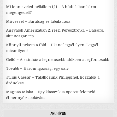
Mi lenne veled nélkülem (?) – A hódításban bármi
megengedett?
Művészet – Barátság és tabula rasa
Angyalok Amerikában 2. rész: Peresztrojka – Balsors,
akit Reagan tép…
Könnyű nekem a föld – Hát ne legyél ilyen. Legyél
másmilyen!
Gettó – A színház a legnehezebb időkben a legfontosabb
Tovább – Három igazság, egy szív
Julius Caesar – Találkozunk Philippinél, hozzátok a
drónokat!
Mágnás Miska – Egy klasszikus operett felemelő
élménnyé zabolázása
ARCHÍVUM