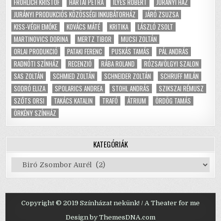
FRÖHLICH KRISTÓF
HARTAI PETRA
ILYÉS RÓBERT
JURÁNYI HÁZ
JURÁNYI PRODUKCIÓS KÖZÖSSÉGI INKUBÁTORHÁZ
JÁRÓ ZSUZSA
KISS-VÉGH EMŐKE
KOVÁCS MÁTÉ
KRITIKA
LÁSZLÓ ZSOLT
MARTINOVICS DORINA
MERTZ TIBOR
MUCSI ZOLTÁN
ORLAI PRODUKCIÓ
PATAKI FERENC
PUSKÁS TAMÁS
PÁL ANDRÁS
RADNÓTI SZÍNHÁZ
RECENZIÓ
RÁBA ROLAND
RÓZSAVÖLGYI SZALON
SAS ZOLTÁN
SCHMIED ZOLTÁN
SCHNEIDER ZOLTÁN
SCHRUFF MILÁN
SODRÓ ELIZA
SPOLARICS ANDREA
STOHL ANDRÁS
SZIKSZAI RÉMUSZ
SZŐTS ORSI
TAKÁCS KATALIN
TRAFÓ
ÁTRIUM
ÖRDÖG TAMÁS
ÖRKÉNY SZÍNHÁZ
KATEGÓRIÁK
Kategóriák
Copyright © 2019 Színházat nekünk! / A Theater for me
Design by ThemesDNA.com