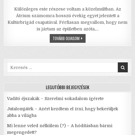
a
w
m
m
h
h
Különleges este részese voltam a közelmúltban. Az
c
it
ai
ai
at
ar
Átrium számomra hosszú évekig egyet jelentett a
e
te
l
l
s
e
Kultúrbrigád csapatával. Férfiasan megvallom, hogy nem
is jártam az épületben azóta,…
b
r
A
MINDENT
TOVÁBB OLVASOM
o
p
BELE,
AVAGY
o
p
A
LELKEK
NYUGALMA
k
–
OLYAN
Search
NINCS,
for:
HOGY
TIZENHAT
ÉVIG
UGYANAZ
LEGUTÓBBI BEJEGYZÉSEK
VAN…
Vadító éjszakák – Szerelmi sokadalom ígérete
Jutalomjáték – Azért kezdtem el írni, hogy bekerüljek
abba a világba
Mi lenne veled nélkülem (?) – A hódításban bármi
megengedett?