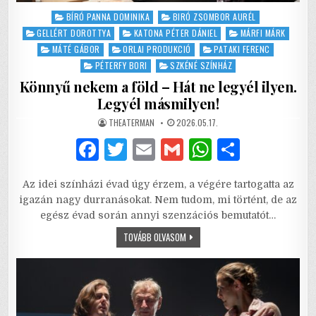
Posted
BÍRÓ PANNA DOMINIKA
BIRÓ ZSOMBOR AURÉL
in
GELLÉRT DOROTTYA
KATONA PÉTER DÁNIEL
MÁRFI MÁRK
MÁTÉ GÁBOR
ORLAI PRODUKCIÓ
PATAKI FERENC
PÉTERFY BORI
SZKÉNÉ SZÍNHÁZ
Könnyű nekem a föld – Hát ne legyél ilyen.
Legyél másmilyen!
AUTHOR:
PUBLISHED
THEATERMAN
2026.05.17.
DATE:
F
T
E
G
W
S
a
w
m
m
h
h
Az idei színházi évad úgy érzem, a végére tartogatta az
c
it
ai
ai
at
ar
igazán nagy durranásokat. Nem tudom, mi történt, de az
e
te
l
l
s
e
egész évad során annyi szenzációs bemutatót…
b
r
A
KÖNNYŰ
TOVÁBB OLVASOM
NEKEM
A
o
p
FÖLD
–
o
p
HÁT
NE
LEGYÉL
k
ILYEN.