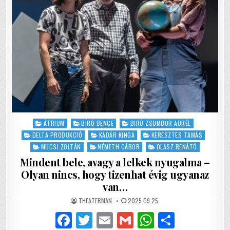
LEGYÉL
MÁSMILYEN!
Posted
ÁTRIUM
BÍRÓ BENCE
BIRÓ ZSOMBOR AURÉL
in
DELTA PRODUKCIÓ
KÁDÁR KINGA
KERESZTES TAMÁS
MUCSI ZOLTÁN
NÉMETH GÁBOR
OLASZ RENÁTÓ
Mindent bele, avagy a lelkek nyugalma –
Olyan nincs, hogy tizenhat évig ugyanaz
van…
AUTHOR:
PUBLISHED
THEATERMAN
2025.09.25.
DATE:
F
T
E
G
W
S