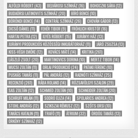
ALFÖLDI RÓBERT
(43)
BELVÁROSI SZÍNHÁZ
(16)
BOHOCZKI SÁRA
(12)
BUDAÖRSI LATINOVITS SZÍNHÁZ
(20)
BÍRÓ BENCE
(10)
BÖRÖNDI BENCE
(14)
CENTRÁL SZÍNHÁZ
(26)
CHOVÁN GÁBOR
(13)
DICSŐ DÁNIEL
(11)
FEHÉR TIBOR
(9)
FRÖHLICH KRISTÓF
(16)
HARTAI PETRA
(12)
ILYÉS RÓBERT
(15)
JURÁNYI HÁZ
(13)
JURÁNYI PRODUKCIÓS KÖZÖSSÉGI INKUBÁTORHÁZ
(11)
JÁRÓ ZSUZSA
(13)
KISS-VÉGH EMŐKE
(12)
KOVÁCS MÁTÉ
(14)
KRITIKA
(261)
LÁSZLÓ ZSOLT
(20)
MARTINOVICS DORINA
(10)
MERTZ TIBOR
(14)
MUCSI ZOLTÁN
(11)
ORLAI PRODUKCIÓ
(24)
PATAKI FERENC
(10)
PUSKÁS TAMÁS
(11)
PÁL ANDRÁS
(12)
RADNÓTI SZÍNHÁZ
(25)
RECENZIÓ
(261)
RÁBA ROLAND
(14)
RÓZSAVÖLGYI SZALON
(29)
SAS ZOLTÁN
(12)
SCHMIED ZOLTÁN
(10)
SCHNEIDER ZOLTÁN
(20)
SCHRUFF MILÁN
(11)
SODRÓ ELIZA
(14)
SPOLARICS ANDREA
(12)
STOHL ANDRÁS
(12)
SZIKSZAI RÉMUSZ
(12)
SZŐTS ORSI
(10)
TAKÁCS KATALIN
(11)
TRAFÓ
(11)
ÁTRIUM
(32)
ÖRDÖG TAMÁS
(13)
ÖRKÉNY SZÍNHÁZ
(12)