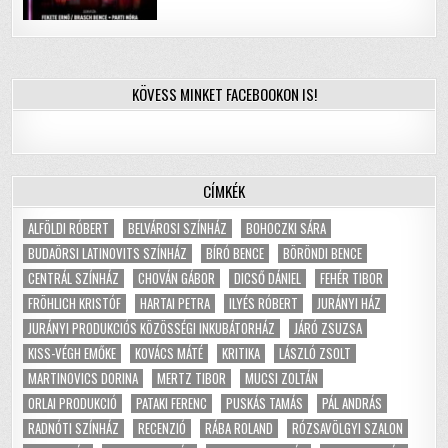
KÖVESS MINKET FACEBOOKON IS!
CÍMKÉK
ALFÖLDI RÓBERT
BELVÁROSI SZÍNHÁZ
BOHOCZKI SÁRA
BUDAÖRSI LATINOVITS SZÍNHÁZ
BÍRÓ BENCE
BÖRÖNDI BENCE
CENTRÁL SZÍNHÁZ
CHOVÁN GÁBOR
DICSŐ DÁNIEL
FEHÉR TIBOR
FRÖHLICH KRISTÓF
HARTAI PETRA
ILYÉS RÓBERT
JURÁNYI HÁZ
JURÁNYI PRODUKCIÓS KÖZÖSSÉGI INKUBÁTORHÁZ
JÁRÓ ZSUZSA
KISS-VÉGH EMŐKE
KOVÁCS MÁTÉ
KRITIKA
LÁSZLÓ ZSOLT
MARTINOVICS DORINA
MERTZ TIBOR
MUCSI ZOLTÁN
ORLAI PRODUKCIÓ
PATAKI FERENC
PUSKÁS TAMÁS
PÁL ANDRÁS
RADNÓTI SZÍNHÁZ
RECENZIÓ
RÁBA ROLAND
RÓZSAVÖLGYI SZALON