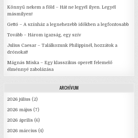
Könnyű nekem a föld – Hát ne legyél ilyen. Legyél
másmilyen!
Gettó – A színház a legnehezebb időkben a legfontosabb
Tovább – Három igazság, egy szív
Julius Caesar – Találkozunk Philippinél, hozzátok a
drónokat!
Mágnás Miska – Egy klasszikus operett felemelő
élménnyé zabolázása
ARCHÍVUM
2026 július
(2)
2026 május
(7)
2026 április
(6)
2026 március
(4)