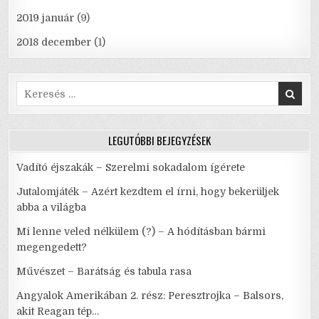
2019 január
(9)
2018 december
(1)
Search
for:
LEGUTÓBBI BEJEGYZÉSEK
Vadító éjszakák – Szerelmi sokadalom ígérete
Jutalomjáték – Azért kezdtem el írni, hogy bekerüljek
abba a világba
Mi lenne veled nélkülem (?) – A hódításban bármi
megengedett?
Művészet – Barátság és tabula rasa
Angyalok Amerikában 2. rész: Peresztrojka – Balsors,
akit Reagan tép…