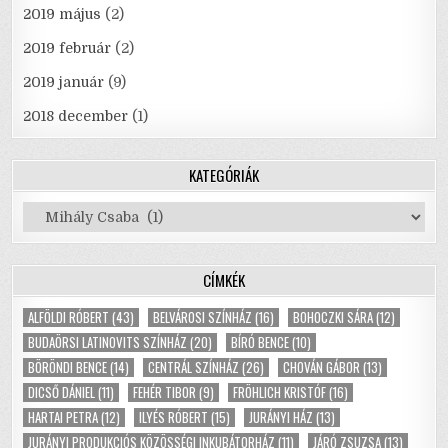
2019 május
(2)
2019 február
(2)
2019 január
(9)
2018 december
(1)
KATEGÓRIÁK
Kategóriák
CÍMKÉK
ALFÖLDI RÓBERT
(43)
BELVÁROSI SZÍNHÁZ
(16)
BOHOCZKI SÁRA
(12)
BUDAÖRSI LATINOVITS SZÍNHÁZ
(20)
BÍRÓ BENCE
(10)
BÖRÖNDI BENCE
(14)
CENTRÁL SZÍNHÁZ
(26)
CHOVÁN GÁBOR
(13)
DICSŐ DÁNIEL
(11)
FEHÉR TIBOR
(9)
FRÖHLICH KRISTÓF
(16)
HARTAI PETRA
(12)
ILYÉS RÓBERT
(15)
JURÁNYI HÁZ
(13)
JURÁNYI PRODUKCIÓS KÖZÖSSÉGI INKUBÁTORHÁZ
(11)
JÁRÓ ZSUZSA
(13)