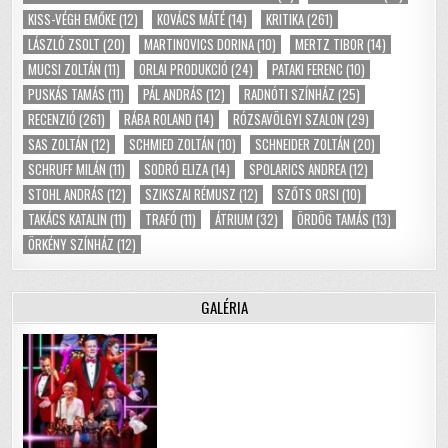
KISS-VÉGH EMŐKE
(12)
KOVÁCS MÁTÉ
(14)
KRITIKA
(261)
LÁSZLÓ ZSOLT
(20)
MARTINOVICS DORINA
(10)
MERTZ TIBOR
(14)
MUCSI ZOLTÁN
(11)
ORLAI PRODUKCIÓ
(24)
PATAKI FERENC
(10)
PUSKÁS TAMÁS
(11)
PÁL ANDRÁS
(12)
RADNÓTI SZÍNHÁZ
(25)
RECENZIÓ
(261)
RÁBA ROLAND
(14)
RÓZSAVÖLGYI SZALON
(29)
SAS ZOLTÁN
(12)
SCHMIED ZOLTÁN
(10)
SCHNEIDER ZOLTÁN
(20)
SCHRUFF MILÁN
(11)
SODRÓ ELIZA
(14)
SPOLARICS ANDREA
(12)
STOHL ANDRÁS
(12)
SZIKSZAI RÉMUSZ
(12)
SZŐTS ORSI
(10)
TAKÁCS KATALIN
(11)
TRAFÓ
(11)
ÁTRIUM
(32)
ÖRDÖG TAMÁS
(13)
ÖRKÉNY SZÍNHÁZ
(12)
GALÉRIA