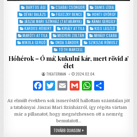
Posted
BARTOS ÁGI
CSABAI CSONGOR
DANIS LÍDIA
in
DÉVAI BALÁZS
FIGECZKY BENCE
HONTI GYÖRGY
JÁSZAI MARI SZÍNHÁZ (TATABÁNYA)
KÁNAI GERGELY
KARDOS RÓBERT
KIRÁLY ATTILA
KISS LÁSZLÓ
MARÓTI ATTILA
MEGYERI ZOLTÁN
MIHÁLY CSABA
MIKOLA GERGŐ
ONDA SÁNDOR
SZIKSZAI RÉMUSZ
TÓTH MARCELL
Hóhérok – Ó má’, kukulni kár, mert rövid a’
élet
AUTHOR:
PUBLISHED
THEATERMAN
2024.02.04.
DATE:
F
T
E
G
W
S
a
w
m
m
h
h
Az elmúlt években sok ismerőstől hallottam számtalan jót
c
it
ai
ai
at
ar
a tatabányai Jászai Mari Színházról, így régóta vártam
e
te
l
l
s
e
már a pillanatot, hogy megnézhessen ott a nemrég
bemutatott…
b
r
A
HÓHÉROK
TOVÁBB OLVASOM
o
p
–