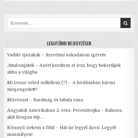
Ó
o
p
MÁ’,
KUKULNI
KÁR,
k
MERT
RÖVID
Search
A’
for:
ÉLET
LEGUTÓBBI BEJEGYZÉSEK
Vadító éjszakák – Szerelmi sokadalom ígérete
Jutalomjáték – Azért kezdtem el írni, hogy bekerüljek
abba a világba
Mi lenne veled nélkülem (?) – A hódításban bármi
megengedett?
Művészet – Barátság és tabula rasa
Angyalok Amerikában 2. rész: Peresztrojka – Balsors,
akit Reagan tép…
Könnyű nekem a föld – Hát ne legyél ilyen. Legyél
másmilyen!