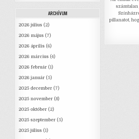
c
számtalan 
e
ARCHÍVUM
Színházró
pillanatot, h
2026 július
(2)
2026 május
(7)
2026 április
(6)
2026 március
(4)
2026 február
(1)
2026 január
(5)
2025 december
(7)
2025 november
(8)
2025 október
(2)
2025 szeptember
(5)
2025 július
(1)