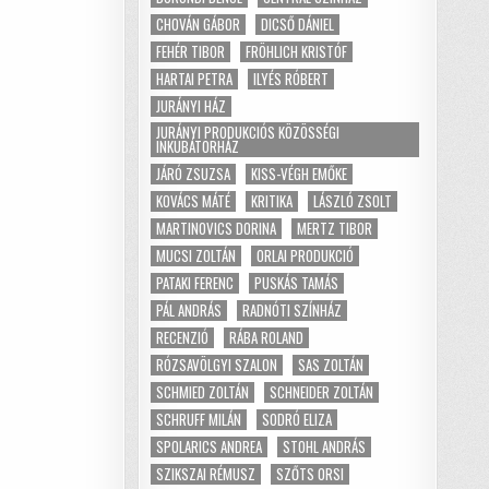
CHOVÁN GÁBOR
DICSŐ DÁNIEL
FEHÉR TIBOR
FRÖHLICH KRISTÓF
HARTAI PETRA
ILYÉS RÓBERT
JURÁNYI HÁZ
JURÁNYI PRODUKCIÓS KÖZÖSSÉGI
INKUBÁTORHÁZ
JÁRÓ ZSUZSA
KISS-VÉGH EMŐKE
KOVÁCS MÁTÉ
KRITIKA
LÁSZLÓ ZSOLT
MARTINOVICS DORINA
MERTZ TIBOR
MUCSI ZOLTÁN
ORLAI PRODUKCIÓ
PATAKI FERENC
PUSKÁS TAMÁS
PÁL ANDRÁS
RADNÓTI SZÍNHÁZ
RECENZIÓ
RÁBA ROLAND
RÓZSAVÖLGYI SZALON
SAS ZOLTÁN
SCHMIED ZOLTÁN
SCHNEIDER ZOLTÁN
SCHRUFF MILÁN
SODRÓ ELIZA
SPOLARICS ANDREA
STOHL ANDRÁS
SZIKSZAI RÉMUSZ
SZŐTS ORSI