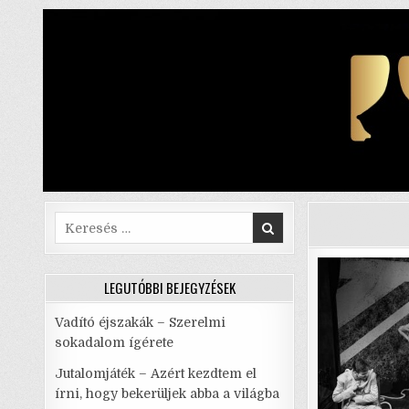
Skip
to
content
Search
for:
LEGUTÓBBI BEJEGYZÉSEK
Vadító éjszakák – Szerelmi
sokadalom ígérete
Jutalomjáték – Azért kezdtem el
írni, hogy bekerüljek abba a világba