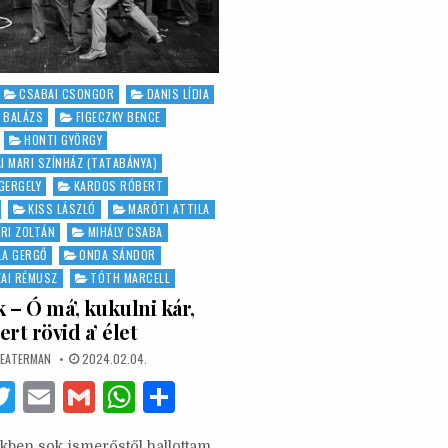
CSABAI CSONGOR
DANIS LÍDIA
I BALÁZS
FIGECZKY BENCE
HONTI GYÖRGY
I MARI SZÍNHÁZ (TATABÁNYA)
GERGELY
KARDOS RÓBERT
KISS LÁSZLÓ
MARÓTI ATTILA
RI ZOLTÁN
MIHÁLY CSABA
LA GERGŐ
ONDA SÁNDOR
ZAI RÉMUSZ
TÓTH MARCELL
– Ó má’, kukulni kár,
rt rövid a’ élet
THOR:
PUBLISHED
EATERMAN
2024.02.04.
DATE:
F
T
E
G
W
S
w
m
m
h
h
ekben sok ismerőstől hallottam