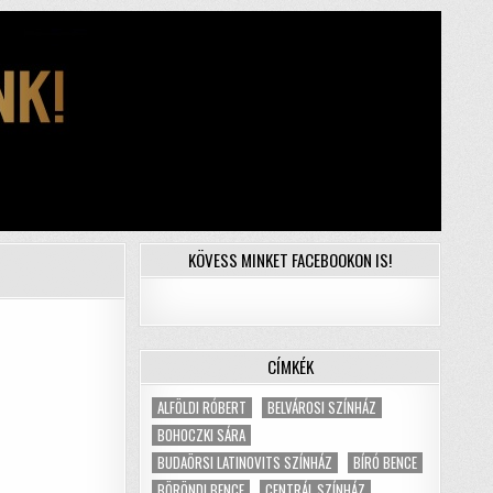
KÖVESS MINKET FACEBOOKON IS!
CÍMKÉK
ALFÖLDI RÓBERT
BELVÁROSI SZÍNHÁZ
BOHOCZKI SÁRA
BUDAÖRSI LATINOVITS SZÍNHÁZ
BÍRÓ BENCE
BÖRÖNDI BENCE
CENTRÁL SZÍNHÁZ