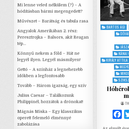
Mi lenne veled nélkülem (?) – A
hódításban bármi megengedett?
Művészet – Barátság és tabula rasa
Posted
BARTOS ÁGI
Angyalok Amerikában 2. rész:
in
DÉVA
Peresztrojka – Balsors, akit Reagan
tép…
JÁSZA
Könnyű nekem a föld – Hát ne
KÁNAI 
legyél ilyen. Legyél másmilyen!
KIRÁLY ATTILA
MEGYE
Gettó – A színház a legnehezebb
MIKO
időkben a legfontosabb
SZIKS
Tovább – Három igazság, egy szív
Hóhérok 
me
Julius Caesar – Találkozunk
Philippinél, hozzátok a drónokat!
AU
TH
Mágnás Miska – Egy klasszikus
operett felemelő élménnyé
a
zabolázása
Az elmúlt év