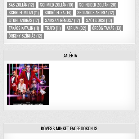
SAS ZOLTÁN
(12)
SCHMIED ZOLTÁN
(10)
SCHNEIDER ZOLTÁN
(20)
SCHRUFF MILÁN
(11)
SODRÓ ELIZA
(14)
SPOLARICS ANDREA
(12)
STOHL ANDRÁS
(12)
SZIKSZAI RÉMUSZ
(12)
SZŐTS ORSI
(10)
TAKÁCS KATALIN
(11)
TRAFÓ
(11)
ÁTRIUM
(32)
ÖRDÖG TAMÁS
(13)
ÖRKÉNY SZÍNHÁZ
(12)
GALÉRIA
KÖVESS MINKET FACEBOOKON IS!