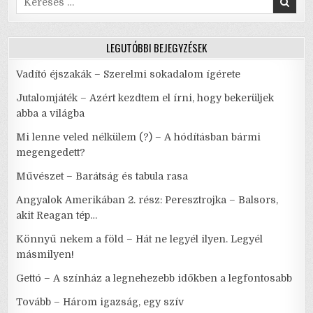
for:
LEGUTÓBBI BEJEGYZÉSEK
Vadító éjszakák – Szerelmi sokadalom ígérete
Jutalomjáték – Azért kezdtem el írni, hogy bekerüljek
abba a világba
Mi lenne veled nélkülem (?) – A hódításban bármi
megengedett?
Művészet – Barátság és tabula rasa
Angyalok Amerikában 2. rész: Peresztrojka – Balsors,
akit Reagan tép…
Könnyű nekem a föld – Hát ne legyél ilyen. Legyél
másmilyen!
Gettó – A színház a legnehezebb időkben a legfontosabb
Tovább – Három igazság, egy szív