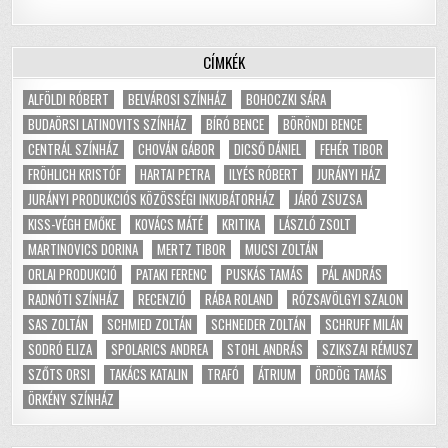
CÍMKÉK
ALFÖLDI RÓBERT
BELVÁROSI SZÍNHÁZ
BOHOCZKI SÁRA
BUDAÖRSI LATINOVITS SZÍNHÁZ
BÍRÓ BENCE
BÖRÖNDI BENCE
CENTRÁL SZÍNHÁZ
CHOVÁN GÁBOR
DICSŐ DÁNIEL
FEHÉR TIBOR
FRÖHLICH KRISTÓF
HARTAI PETRA
ILYÉS RÓBERT
JURÁNYI HÁZ
JURÁNYI PRODUKCIÓS KÖZÖSSÉGI INKUBÁTORHÁZ
JÁRÓ ZSUZSA
KISS-VÉGH EMŐKE
KOVÁCS MÁTÉ
KRITIKA
LÁSZLÓ ZSOLT
MARTINOVICS DORINA
MERTZ TIBOR
MUCSI ZOLTÁN
ORLAI PRODUKCIÓ
PATAKI FERENC
PUSKÁS TAMÁS
PÁL ANDRÁS
RADNÓTI SZÍNHÁZ
RECENZIÓ
RÁBA ROLAND
RÓZSAVÖLGYI SZALON
SAS ZOLTÁN
SCHMIED ZOLTÁN
SCHNEIDER ZOLTÁN
SCHRUFF MILÁN
SODRÓ ELIZA
SPOLARICS ANDREA
STOHL ANDRÁS
SZIKSZAI RÉMUSZ
SZŐTS ORSI
TAKÁCS KATALIN
TRAFÓ
ÁTRIUM
ÖRDÖG TAMÁS
ÖRKÉNY SZÍNHÁZ