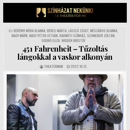
Skip
to
content
POSTED
BERÉNYI NÓRA BLANKA
,
BÉRES MÁRTA
,
LÁSZLÓ ZSOLT
,
MÉSZÁROS BLANKA
,
IN
NAGY MÁRK
,
NAGY PÉTER ISTVÁN
,
RADNÓTI SZÍNHÁZ
,
SCHNEIDER ZOLTÁN
,
SODRÓ ELIZA
,
WIDDER KRISTÓF
451 Fahrenheit – Tűzoltás
lángokkal a vaskor alkonyán
AUTHOR:
PUBLISHED
THEATERMAN
2022.10.13.
DATE: