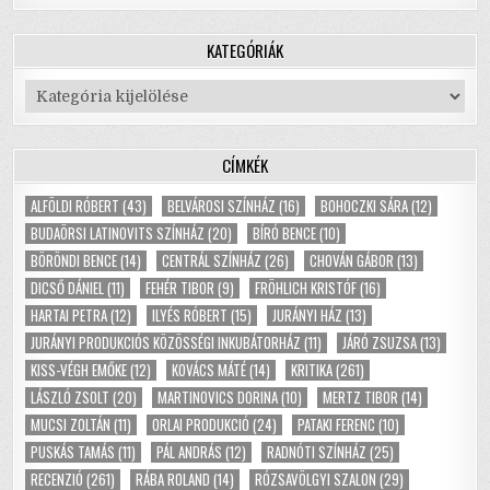
KATEGÓRIÁK
Kategóriák
CÍMKÉK
ALFÖLDI RÓBERT
(43)
BELVÁROSI SZÍNHÁZ
(16)
BOHOCZKI SÁRA
(12)
BUDAÖRSI LATINOVITS SZÍNHÁZ
(20)
BÍRÓ BENCE
(10)
BÖRÖNDI BENCE
(14)
CENTRÁL SZÍNHÁZ
(26)
CHOVÁN GÁBOR
(13)
DICSŐ DÁNIEL
(11)
FEHÉR TIBOR
(9)
FRÖHLICH KRISTÓF
(16)
HARTAI PETRA
(12)
ILYÉS RÓBERT
(15)
JURÁNYI HÁZ
(13)
JURÁNYI PRODUKCIÓS KÖZÖSSÉGI INKUBÁTORHÁZ
(11)
JÁRÓ ZSUZSA
(13)
KISS-VÉGH EMŐKE
(12)
KOVÁCS MÁTÉ
(14)
KRITIKA
(261)
LÁSZLÓ ZSOLT
(20)
MARTINOVICS DORINA
(10)
MERTZ TIBOR
(14)
MUCSI ZOLTÁN
(11)
ORLAI PRODUKCIÓ
(24)
PATAKI FERENC
(10)
PUSKÁS TAMÁS
(11)
PÁL ANDRÁS
(12)
RADNÓTI SZÍNHÁZ
(25)
RECENZIÓ
(261)
RÁBA ROLAND
(14)
RÓZSAVÖLGYI SZALON
(29)