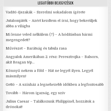
LEGUTÓBBI BEJEGYZÉSEK
Vadító éjszakák – Szerelmi sokadalom ígérete
Jutalomjáték – Azért kezdtem el írni, hogy bekerüljek
abba a világba
Mi lenne veled nélkülem (?) – A hódításban bármi
megengedett?
Művészet – Barátság és tabula rasa
Angyalok Amerikában 2. rész: Peresztrojka – Balsors,
akit Reagan tép…
Könnyű nekem a föld – Hát ne legyél ilyen. Legyél
másmilyen!
Gettó – A színház a legnehezebb időkben a legfontosabb
Tovább – Három igazság, egy szív
Julius Caesar – Találkozunk Philippinél, hozzátok a
drónokat!