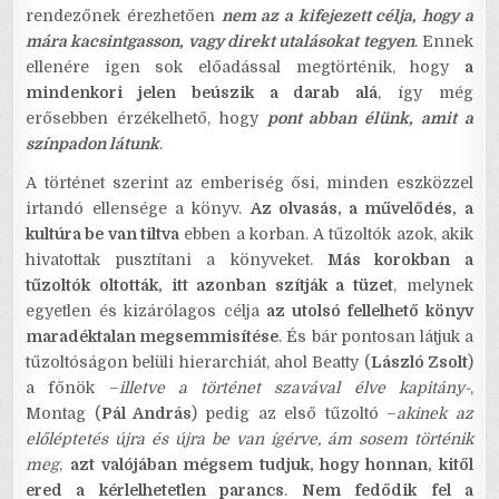
rendezőnek érezhetően
nem az a kifejezett célja, hogy a
mára kacsintgasson, vagy direkt utalásokat tegyen
. Ennek
ellenére igen sok előadással megtörténik, hogy
a
mindenkori jelen beúszik a darab alá
, így még
erősebben érzékelhető, hogy
pont abban élünk, amit a
színpadon látunk
.
A történet szerint az emberiség ősi, minden eszközzel
irtandó ellensége a könyv.
Az olvasás, a művelődés, a
kultúra be van tiltva
ebben a korban. A tűzoltók azok, akik
hivatottak pusztítani a könyveket.
Más korokban a
tűzoltók oltották, itt azonban szítják a tüzet
, melynek
egyetlen és kizárólagos célja
az utolsó fellelhető könyv
maradéktalan megsemmisítése
. És bár pontosan látjuk a
tűzoltóságon belüli hierarchiát, ahol Beatty (
László Zsolt
)
a főnök –
illetve a történet szavával élve kapitány-
,
Montag (
Pál András
) pedig az első tűzoltó –
akinek az
előléptetés újra és újra be van ígérve, ám sosem történik
meg
,
azt valójában mégsem tudjuk, hogy honnan, kitől
ered a kérlelhetetlen parancs
.
Nem fedődik fel a