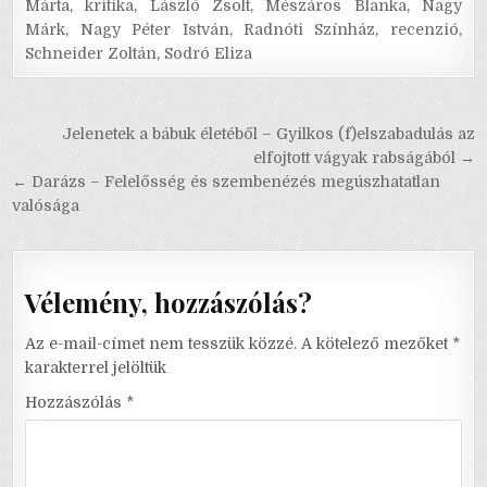
Márta
,
kritika
,
László Zsolt
,
Mészáros Blanka
,
Nagy
Márk
,
Nagy Péter István
,
Radnóti Színház
,
recenzió
,
Schneider Zoltán
,
Sodró Eliza
Bejegyzés
Jelenetek a bábuk életéből – Gyilkos (f)elszabadulás az
navigáció
elfojtott vágyak rabságából →
← Darázs – Felelősség és szembenézés megúszhatatlan
valósága
Vélemény, hozzászólás?
Az e-mail-címet nem tesszük közzé.
A kötelező mezőket
*
karakterrel jelöltük
Hozzászólás
*