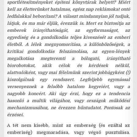
sportlétesítményeket építeni könyvtárak helyett? Miért
kell az életterünket hatalmas, egész nap reklámokat ontó
ledfalakkal beborítani? A választ mindannyian jól tudjuk,
látjuk, és ma már éljük, érezzük is. Mert ez biztosítja az
emberek irányíthatóságát, az egyformaságot, az
egyediség és a gondolkodás teljes kiveszését az emberi
életből. A lélek megnyomorítása, a különbözőségek, a
kritikai gondolkodás felszámolása, az egyen-lények
megalkotása megteremti a bólogató, irányítható
biorobotokat, akik célok és kérdések nélkül,
alattvalóként, vagy mai félelmünk szerint jobbágyként (!)
kiszolgálnak egy rendszert. Legfeljebb egymással
versenyeznek a felsőbb hatalom kegyeiért, vagy a
nagyobb koncért. Aki úgy érzi, hogy ez a tendencia
hasonló a multik világához, vagy országok működési
mechanizmusához, ne érezzen bűntudatot. Pontosak az
érzései.
A tét nem kisebb, mint az emberség (és ezáltal az
emberiség) megmaradása, vagy végső pusztulása
.