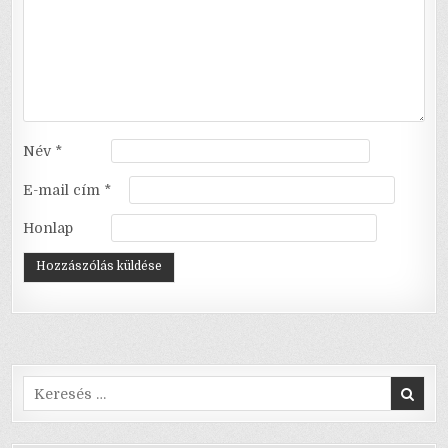
Név
*
E-mail cím
*
Honlap
Search
for: