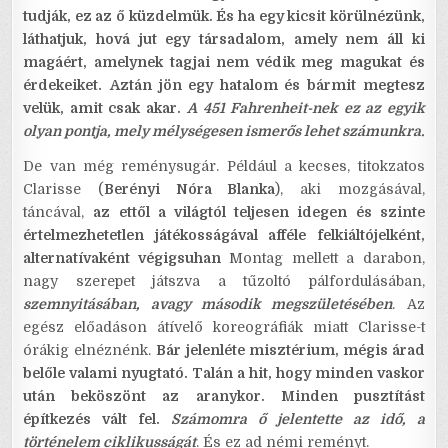
tudják, ez az ő küzdelmük. És ha egy kicsit körülnézünk,
láthatjuk, hová jut egy társadalom, amely nem áll ki
magáért, amelynek tagjai nem védik meg magukat és
érdekeiket.
Aztán jön egy hatalom és bármit megtesz
velük, amit csak akar.
A 451 Fahrenheit-nek ez az egyik
olyan pontja, mely mélységesen ismerős lehet számunkra.
De van még reménysugár. Például a kecses, titokzatos
Clarisse (
Berényi Nóra Blanka
), aki mozgásával,
táncával,
az ettől a világtól teljesen idegen és szinte
értelmezhetetlen játékosságával afféle felkiáltójelként,
alternatívaként végigsuhan
Montag mellett a darabon,
nagy szerepet játszva a tűzoltó pálfordulásában,
szemnyitásában, avagy második megszületésében
. Az
egész előadáson átívelő koreográfiák miatt Clarisse-t
órákig elnéznénk.
Bár jelenléte misztérium, mégis árad
belőle valami nyugtató. Talán a hit, hogy minden vaskor
után beköszönt az aranykor. Minden pusztítást
építkezés vált fel.
Számomra ő jelentette az idő, a
történelem ciklikusságát
. És ez ad némi reményt.