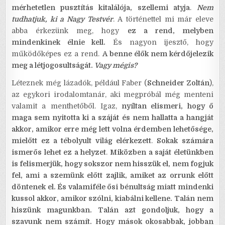
mérhetetlen pusztítás kitalálója, szellemi atyja
.
Nem
tudhatjuk, ki a Nagy Testvér
. A történettel mi már eleve
abba érkezünk meg, hogy
ez a rend, melyben
mindenkinek élnie kell.
És nagyon ijesztő, hogy
működőképes ez a rend.
A benne élők nem kérdőjelezik
meg a létjogosultságát.
Vagy mégis?
Léteznek még lázadók, például Faber (
Schneider Zoltán
),
az egykori irodalomtanár, aki megpróbál még menteni
valamit a menthetőből. Igaz,
nyíltan elismeri, hogy ő
maga sem nyitotta ki a száját és nem hallatta a hangját
akkor, amikor erre még lett volna érdemben lehetősége,
mielőtt ez a tébolyult világ elérkezett
.
Sokak számára
ismerős lehet ez a helyzet
.
Miközben a saját életünkben
is felismerjük, hogy sokszor nem hisszük el, nem fogjuk
fel, ami a szemünk előtt zajlik, amiket az orrunk előtt
döntenek el. És valamiféle ősi bénultság miatt mindenki
kussol akkor, amikor szólni, kiabálni kellene. Talán nem
hiszünk magunkban. Talán azt gondoljuk, hogy a
szavunk nem számít. Hogy mások okosabbak, jobban