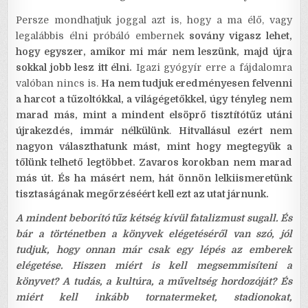
Persze mondhatjuk joggal azt is, hogy a ma élő, vagy
legalábbis élni próbáló embernek
sovány vigasz lehet,
hogy egyszer, amikor mi már nem leszünk, majd újra
sokkal jobb lesz itt élni.
Igazi gyógyír erre a fájdalomra
valóban nincs is.
Ha nem tudjuk eredményesen felvenni
a harcot a tűzoltókkal, a világégetőkkel, úgy tényleg nem
marad más, mint a mindent elsöprő tisztítótűz utáni
újrakezdés, immár nélkülünk
.
Hitvallásul ezért nem
nagyon választhatunk mást, mint hogy megtegyük a
tőlünk telhető legtöbbet. Zavaros korokban nem marad
más út. És ha másért nem, hát önnön lelkiismeretünk
tisztaságának megőrzéséért kell ezt az utat járnunk.
A mindent beborító tűz kétség kívül fatalizmust sugall. És
bár a történetben a könyvek elégetéséről van szó, jól
tudjuk, hogy onnan már csak egy lépés az emberek
elégetése. Hiszen miért is kell megsemmisíteni a
könyvet? A tudás, a kultúra, a műveltség hordozóját? És
miért kell inkább tornatermeket, stadionokat,