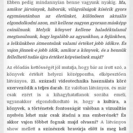
Ebben pedig mindannyian benne vagyunk nyakig.
Ma,
amikor járványok, háborúk, világválságok kísérik gyors
egymásutánban az életünket, különösen aktuális
elgondolkodni azon, mit kellene nagyon gyorsan másképp
csinálnunk
.
Melyik könyvet kellene haladéktalanul
megtanulnunk, hogy legalább az agyunkban, a fejünkben,
a lelkünkben átmentsünk valami értéket jobb időkre. És
vajon jönnek-e jobb idők, amikor a könyvek, és a bennük
fellelhető tudás újra értéket képviselnek majd?
Az előadás kettősségét jól mutatja, hogy bár az írott szó, a
könyvek értékét helyezi középpontba, elképesztően
látványos,
21. századi videotechnika használata köré
szerveződik a teljes darab
. Ez valóban látványos, és már
csak ezért is a kihagyhatatlanok sorába emeli,
ugyanakkor elgondolkodtató is, hogy
a kultúra, a
könyvek, a történetek fontosságát valóban a vizualitás
nyelvén lehet már csak átadni a ma emberének? És
akkor vajon többet fognak majd olvasni?
A látványos
show mellett
a színészek bravúrja előtt is meg kell