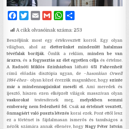
F
T
E
G
W
S
a
w
m
m
h
h
A cikk olvasóinak száma:
253
c
it
ai
ai
at
ar
e
te
l
l
s
e
Beszéljünk most egy értékvesztett korról. Egy olyan
világban, ahol az
életterünket mindenütt hatalmas
b
r
A
tévéfalak borítják
. Ömlik a reklám,
minden be van
o
p
árazva
, és
a fogyasztás az élet egyetlen célja
és értelme.
A Radnóti Miklós Színházban
látható
451 Fahrenheit
o
p
című előadás disztópia ugyan, de –
hasonlóan Orwell
k
1984-éhez
– olyan közel érezzük magunkhoz, hogy
szinte
már a mindennapjainkat meséli el.
Ami meredek és
ijesztő, hiszen ezen elképzelt világok masszívan olyan
vaskorokat
testesítenek meg,
melyekben semmi
emberség nem fedezhető fel
. Csak
az értelmét vesztett,
önmagáért való puszta létezés
korai ezek. Pont ettől lesz
ez a történet is fájdalmasan ismerős és tanulságos a
nézők számára annak ellenére, hogy
Nagy Péter István