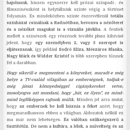
hajolnunk
, hiszen egyszerre kell prózai színpadi-, és
filmszínészként is helytállniuk szinte végig a történet
folyamán. És mindeközben szinte észrevétlenül
totális
színházat csinálnak a Radnótiban, bevonva a nézőteret
és a nézőket magukat is a vizuális játékba
. A fentiek
mellett a színészek egy részének további plusz kihívást
jelent, hogy
egy személyben 2, vagy 3 szerepet is
eljátsszanak
, így például
Sodró Eliza, Mészáros Blanka,
Nagy Márk és Widder Kristóf
is több szerepben tűnnek
fel a darabban.
Hogy sikerül-e megmenteni a könyveket, maradt-e még
helye a TV-család világában az emberségnek, tudjuk-e
még játszi könnyedséggel cigánykereket vetve,
mosolyogva azt mondani, hogy „hát, ez ilyen”, ez mind-
mind legfőképpen rajtunk múlik.
Minden jel arra mutat,
hogy
az embernek be kell húznia a féket
azért, hogy
megmaradhasson ebben a világban. Áldozatok nélkül ez
ma már nem lehetséges.
És valóban szükségszerű a
tisztítótűz. De nem a kultúra, a lélek, a műveltség és az