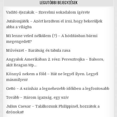
LEGUTÓBBI BEJEGYZÉSEK
Vadító éjszakák – Szerelmi sokadalom ígérete
Jutalomjáték – Azért kezdtem el írni, hogy bekerüljek
abba a világba
Mi lenne veled nélkülem (?) – A hódításban bármi
megengedett?
Művészet – Barátság és tabula rasa
Angyalok Amerikában 2. rész: Peresztrojka – Balsors,
akit Reagan tép…
Könnyű nekem a föld – Hát ne legyél ilyen. Legyél
másmilyen!
Gettó – A színház a legnehezebb időkben a legfontosabb
Tovább – Három igazság, egy szív
Julius Caesar – Találkozunk Philippinél, hozzátok a
drónokat!