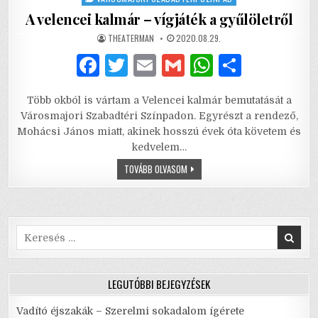
A velencei kalmár – vígjáték a gyűlöletről
AUTHOR:
PUBLISHED
THEATERMAN
2020.08.29.
DATE:
F
T
E
G
W
S
a
w
m
m
h
h
Több okból is vártam a Velencei kalmár bemutatását a
c
it
ai
ai
at
ar
Városmajori Szabadtéri Színpadon. Egyrészt a rendező,
e
te
l
l
s
e
Mohácsi János miatt, akinek hosszú évek óta követem és
kedvelem…
b
r
A
A
TOVÁBB OLVASOM
o
p
VELENCEI
KALMÁR
o
p
–
VÍGJÁTÉK
A
k
GYŰLÖLETRŐL
Search
for:
LEGUTÓBBI BEJEGYZÉSEK
Vadító éjszakák – Szerelmi sokadalom ígérete