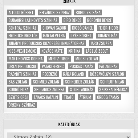
CÍMKÉK
ALFÖLDI RÓBERT
BELVÁROSI SZÍNHÁZ
BOHOCZKI SÁRA
BUDAÖRSI LATINOVITS SZÍNHÁZ
BÍRÓ BENCE
BÖRÖNDI BENCE
CENTRÁL SZÍNHÁZ
CHOVÁN GÁBOR
DICSŐ DÁNIEL
FEHÉR TIBOR
FRÖHLICH KRISTÓF
HARTAI PETRA
ILYÉS RÓBERT
JURÁNYI HÁZ
JURÁNYI PRODUKCIÓS KÖZÖSSÉGI INKUBÁTORHÁZ
JÁRÓ ZSUZSA
KISS-VÉGH EMŐKE
KOVÁCS MÁTÉ
KRITIKA
LÁSZLÓ ZSOLT
MARTINOVICS DORINA
MERTZ TIBOR
MUCSI ZOLTÁN
ORLAI PRODUKCIÓ
PATAKI FERENC
PUSKÁS TAMÁS
PÁL ANDRÁS
RADNÓTI SZÍNHÁZ
RECENZIÓ
RÁBA ROLAND
RÓZSAVÖLGYI SZALON
SAS ZOLTÁN
SCHMIED ZOLTÁN
SCHNEIDER ZOLTÁN
SCHRUFF MILÁN
SODRÓ ELIZA
SPOLARICS ANDREA
STOHL ANDRÁS
SZIKSZAI RÉMUSZ
SZŐTS ORSI
TAKÁCS KATALIN
TRAFÓ
ÁTRIUM
ÖRDÖG TAMÁS
ÖRKÉNY SZÍNHÁZ
KATEGÓRIÁK
Kategóriák