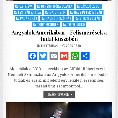
Posted
BATA ÉVA
BERÉNYI NÓRA BLANKA
LÁSZLÓ ZSOLT
in
LESTYÁN ATTILA
MAJOR ERIK
NAGY PÉTER ISTVÁN
PÁL ANDRÁS
RADNÓTI SZÍNHÁZ
SIMON ZOLTÁN
TONY KUSHNER
TÓTH ILDIKÓ
Angyalok Amerikában – Felismerések a
tudat küszöbén
AUTHOR:
PUBLISHED
THEATERMAN
2025.03.10.
DATE:
F
T
E
G
W
S
a
w
m
m
h
h
Akik látták a 2010-es években az Alföldi Róbert vezette
c
it
ai
ai
at
ar
Nemzeti Színházban az Angyalok Amerikában előadást,
e
te
l
l
s
e
tudják és érzik, mit jelent egy lelkileg, érzelmileg,
társadalmi szempontból…
b
r
A
ANGYALOK
TOVÁBB OLVASOM
o
p
AMERIKÁBAN
–
o
p
FELISMERÉSEK
A
TUDAT
k
KÜSZÖBÉN