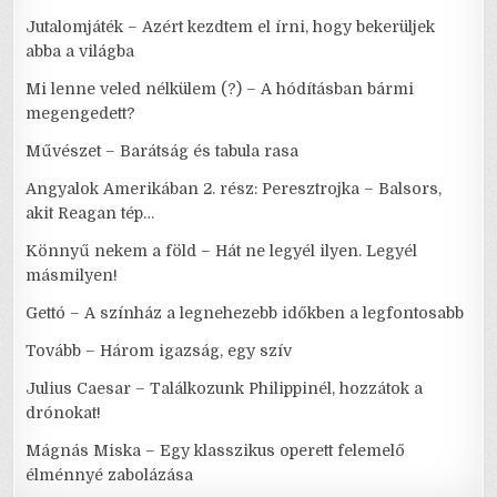
Jutalomjáték – Azért kezdtem el írni, hogy bekerüljek
abba a világba
Mi lenne veled nélkülem (?) – A hódításban bármi
megengedett?
Művészet – Barátság és tabula rasa
Angyalok Amerikában 2. rész: Peresztrojka – Balsors,
akit Reagan tép…
Könnyű nekem a föld – Hát ne legyél ilyen. Legyél
másmilyen!
Gettó – A színház a legnehezebb időkben a legfontosabb
Tovább – Három igazság, egy szív
Julius Caesar – Találkozunk Philippinél, hozzátok a
drónokat!
Mágnás Miska – Egy klasszikus operett felemelő
élménnyé zabolázása