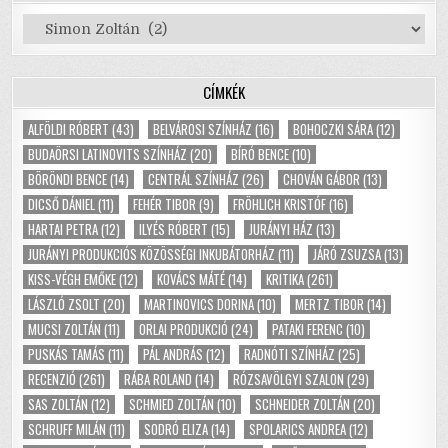
Kategóriák
CÍMKÉK
ALFÖLDI RÓBERT
(43)
BELVÁROSI SZÍNHÁZ
(16)
BOHOCZKI SÁRA
(12)
BUDAÖRSI LATINOVITS SZÍNHÁZ
(20)
BÍRÓ BENCE
(10)
BÖRÖNDI BENCE
(14)
CENTRÁL SZÍNHÁZ
(26)
CHOVÁN GÁBOR
(13)
DICSŐ DÁNIEL
(11)
FEHÉR TIBOR
(9)
FRÖHLICH KRISTÓF
(16)
HARTAI PETRA
(12)
ILYÉS RÓBERT
(15)
JURÁNYI HÁZ
(13)
JURÁNYI PRODUKCIÓS KÖZÖSSÉGI INKUBÁTORHÁZ
(11)
JÁRÓ ZSUZSA
(13)
KISS-VÉGH EMŐKE
(12)
KOVÁCS MÁTÉ
(14)
KRITIKA
(261)
LÁSZLÓ ZSOLT
(20)
MARTINOVICS DORINA
(10)
MERTZ TIBOR
(14)
MUCSI ZOLTÁN
(11)
ORLAI PRODUKCIÓ
(24)
PATAKI FERENC
(10)
PUSKÁS TAMÁS
(11)
PÁL ANDRÁS
(12)
RADNÓTI SZÍNHÁZ
(25)
RECENZIÓ
(261)
RÁBA ROLAND
(14)
RÓZSAVÖLGYI SZALON
(29)
SAS ZOLTÁN
(12)
SCHMIED ZOLTÁN
(10)
SCHNEIDER ZOLTÁN
(20)
SCHRUFF MILÁN
(11)
SODRÓ ELIZA
(14)
SPOLARICS ANDREA
(12)