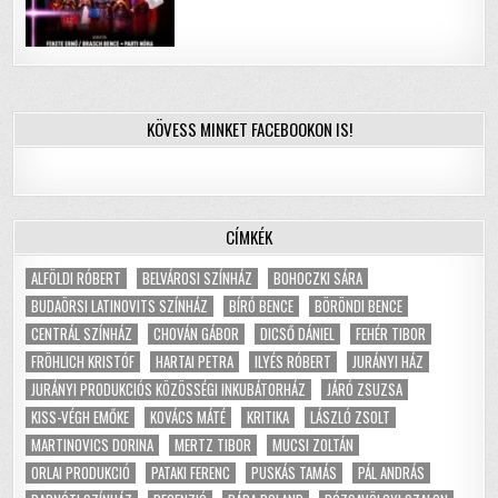
KÖVESS MINKET FACEBOOKON IS!
CÍMKÉK
ALFÖLDI RÓBERT
BELVÁROSI SZÍNHÁZ
BOHOCZKI SÁRA
BUDAÖRSI LATINOVITS SZÍNHÁZ
BÍRÓ BENCE
BÖRÖNDI BENCE
CENTRÁL SZÍNHÁZ
CHOVÁN GÁBOR
DICSŐ DÁNIEL
FEHÉR TIBOR
FRÖHLICH KRISTÓF
HARTAI PETRA
ILYÉS RÓBERT
JURÁNYI HÁZ
JURÁNYI PRODUKCIÓS KÖZÖSSÉGI INKUBÁTORHÁZ
JÁRÓ ZSUZSA
KISS-VÉGH EMŐKE
KOVÁCS MÁTÉ
KRITIKA
LÁSZLÓ ZSOLT
MARTINOVICS DORINA
MERTZ TIBOR
MUCSI ZOLTÁN
ORLAI PRODUKCIÓ
PATAKI FERENC
PUSKÁS TAMÁS
PÁL ANDRÁS