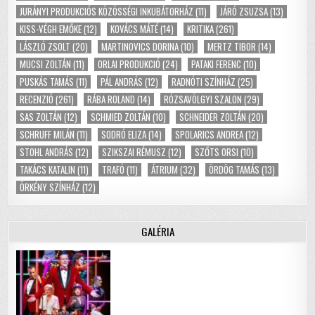
JURÁNYI PRODUKCIÓS KÖZÖSSÉGI INKUBÁTORHÁZ
(11)
JÁRÓ ZSUZSA
(13)
KISS-VÉGH EMŐKE
(12)
KOVÁCS MÁTÉ
(14)
KRITIKA
(261)
LÁSZLÓ ZSOLT
(20)
MARTINOVICS DORINA
(10)
MERTZ TIBOR
(14)
MUCSI ZOLTÁN
(11)
ORLAI PRODUKCIÓ
(24)
PATAKI FERENC
(10)
PUSKÁS TAMÁS
(11)
PÁL ANDRÁS
(12)
RADNÓTI SZÍNHÁZ
(25)
RECENZIÓ
(261)
RÁBA ROLAND
(14)
RÓZSAVÖLGYI SZALON
(29)
SAS ZOLTÁN
(12)
SCHMIED ZOLTÁN
(10)
SCHNEIDER ZOLTÁN
(20)
SCHRUFF MILÁN
(11)
SODRÓ ELIZA
(14)
SPOLARICS ANDREA
(12)
STOHL ANDRÁS
(12)
SZIKSZAI RÉMUSZ
(12)
SZŐTS ORSI
(10)
TAKÁCS KATALIN
(11)
TRAFÓ
(11)
ÁTRIUM
(32)
ÖRDÖG TAMÁS
(13)
ÖRKÉNY SZÍNHÁZ
(12)
GALÉRIA