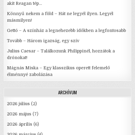
akit Reagan tép…
Könnyű nekem a föld – Hát ne legyél ilyen. Legyél
másmilyen!
Gettó – A színház a legnehezebb időkben a legfontosabb
Tovább – Három igazság, egy szív
Julius Caesar – Találkozunk Philippinél, hozzátok a
drónokat!
Mágnás Miska – Egy klasszikus operett felemelő
élménnyé zabolázása
ARCHÍVUM
2026 július
(2)
2026 május
(7)
2026 április
(6)
2026 március
(4)