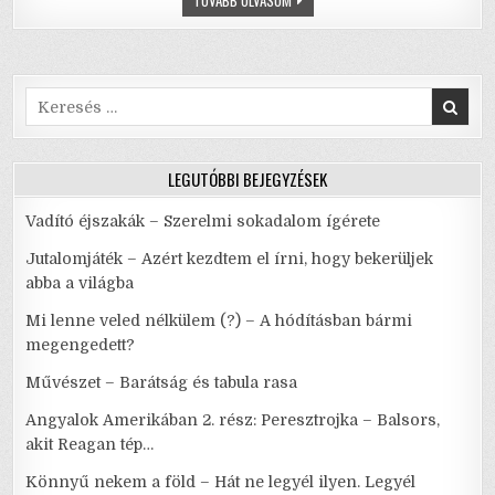
TOVÁBB OLVASOM
o
p
VELENCEI
KALMÁR
o
p
–
VÍGJÁTÉK
A
k
GYŰLÖLETRŐL
Search
for:
LEGUTÓBBI BEJEGYZÉSEK
Vadító éjszakák – Szerelmi sokadalom ígérete
Jutalomjáték – Azért kezdtem el írni, hogy bekerüljek
abba a világba
Mi lenne veled nélkülem (?) – A hódításban bármi
megengedett?
Művészet – Barátság és tabula rasa
Angyalok Amerikában 2. rész: Peresztrojka – Balsors,
akit Reagan tép…
Könnyű nekem a föld – Hát ne legyél ilyen. Legyél