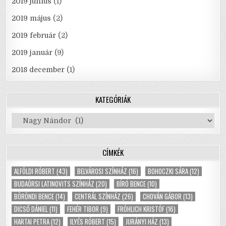
2019 június
(1)
2019 május
(2)
2019 február
(2)
2019 január
(9)
2018 december
(1)
KATEGÓRIÁK
Kategóriák
CÍMKÉK
ALFÖLDI RÓBERT
(43)
BELVÁROSI SZÍNHÁZ
(16)
BOHOCZKI SÁRA
(12)
BUDAÖRSI LATINOVITS SZÍNHÁZ
(20)
BÍRÓ BENCE
(10)
BÖRÖNDI BENCE
(14)
CENTRÁL SZÍNHÁZ
(26)
CHOVÁN GÁBOR
(13)
DICSŐ DÁNIEL
(11)
FEHÉR TIBOR
(9)
FRÖHLICH KRISTÓF
(16)
HARTAI PETRA
(12)
ILYÉS RÓBERT
(15)
JURÁNYI HÁZ
(13)