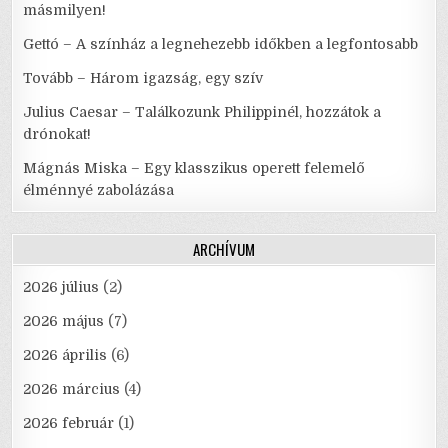
másmilyen!
Gettó – A színház a legnehezebb időkben a legfontosabb
Tovább – Három igazság, egy szív
Julius Caesar – Találkozunk Philippinél, hozzátok a
drónokat!
Mágnás Miska – Egy klasszikus operett felemelő
élménnyé zabolázása
ARCHÍVUM
2026 július
(2)
2026 május
(7)
2026 április
(6)
2026 március
(4)
2026 február
(1)