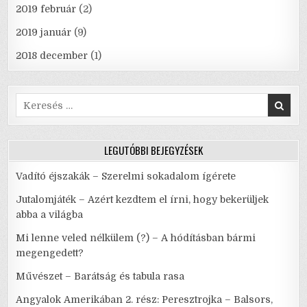
2019 február
(2)
2019 január
(9)
2018 december
(1)
Search
for:
LEGUTÓBBI BEJEGYZÉSEK
Vadító éjszakák – Szerelmi sokadalom ígérete
Jutalomjáték – Azért kezdtem el írni, hogy bekerüljek
abba a világba
Mi lenne veled nélkülem (?) – A hódításban bármi
megengedett?
Művészet – Barátság és tabula rasa
Angyalok Amerikában 2. rész: Peresztrojka – Balsors,