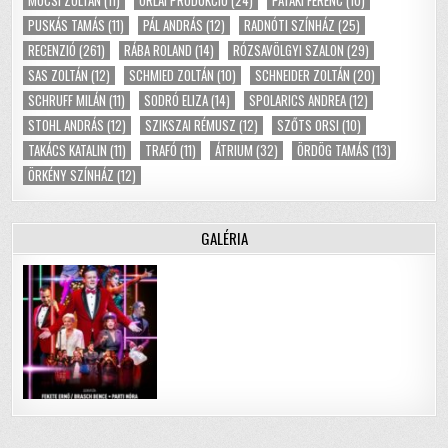
MUCSI ZOLTÁN
(11)
ORLAI PRODUKCIÓ
(24)
PATAKI FERENC
(10)
PUSKÁS TAMÁS
(11)
PÁL ANDRÁS
(12)
RADNÓTI SZÍNHÁZ
(25)
RECENZIÓ
(261)
RÁBA ROLAND
(14)
RÓZSAVÖLGYI SZALON
(29)
SAS ZOLTÁN
(12)
SCHMIED ZOLTÁN
(10)
SCHNEIDER ZOLTÁN
(20)
SCHRUFF MILÁN
(11)
SODRÓ ELIZA
(14)
SPOLARICS ANDREA
(12)
STOHL ANDRÁS
(12)
SZIKSZAI RÉMUSZ
(12)
SZŐTS ORSI
(10)
TAKÁCS KATALIN
(11)
TRAFÓ
(11)
ÁTRIUM
(32)
ÖRDÖG TAMÁS
(13)
ÖRKÉNY SZÍNHÁZ
(12)
GALÉRIA