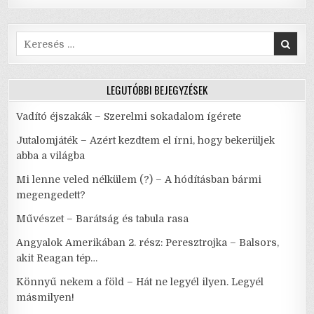
Search
for:
LEGUTÓBBI BEJEGYZÉSEK
Vadító éjszakák – Szerelmi sokadalom ígérete
Jutalomjáték – Azért kezdtem el írni, hogy bekerüljek
abba a világba
Mi lenne veled nélkülem (?) – A hódításban bármi
megengedett?
Művészet – Barátság és tabula rasa
Angyalok Amerikában 2. rész: Peresztrojka – Balsors,
akit Reagan tép…
Könnyű nekem a föld – Hát ne legyél ilyen. Legyél
másmilyen!