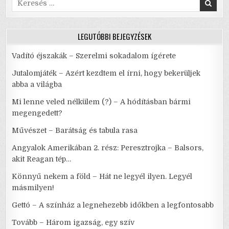
PRÓBATEREMBEN
for:
LEGUTÓBBI BEJEGYZÉSEK
Vadító éjszakák – Szerelmi sokadalom ígérete
Jutalomjáték – Azért kezdtem el írni, hogy bekerüljek
abba a világba
Mi lenne veled nélkülem (?) – A hódításban bármi
megengedett?
Művészet – Barátság és tabula rasa
Angyalok Amerikában 2. rész: Peresztrojka – Balsors,
akit Reagan tép…
Könnyű nekem a föld – Hát ne legyél ilyen. Legyél
másmilyen!
Gettó – A színház a legnehezebb időkben a legfontosabb
Tovább – Három igazság, egy szív