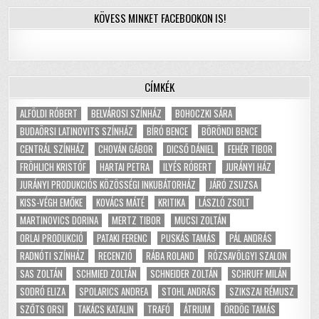
KÖVESS MINKET FACEBOOKON IS!
CÍMKÉK
ALFÖLDI RÓBERT
BELVÁROSI SZÍNHÁZ
BOHOCZKI SÁRA
BUDAÖRSI LATINOVITS SZÍNHÁZ
BÍRÓ BENCE
BÖRÖNDI BENCE
CENTRÁL SZÍNHÁZ
CHOVÁN GÁBOR
DICSŐ DÁNIEL
FEHÉR TIBOR
FRÖHLICH KRISTÓF
HARTAI PETRA
ILYÉS RÓBERT
JURÁNYI HÁZ
JURÁNYI PRODUKCIÓS KÖZÖSSÉGI INKUBÁTORHÁZ
JÁRÓ ZSUZSA
KISS-VÉGH EMŐKE
KOVÁCS MÁTÉ
KRITIKA
LÁSZLÓ ZSOLT
MARTINOVICS DORINA
MERTZ TIBOR
MUCSI ZOLTÁN
ORLAI PRODUKCIÓ
PATAKI FERENC
PUSKÁS TAMÁS
PÁL ANDRÁS
RADNÓTI SZÍNHÁZ
RECENZIÓ
RÁBA ROLAND
RÓZSAVÖLGYI SZALON
SAS ZOLTÁN
SCHMIED ZOLTÁN
SCHNEIDER ZOLTÁN
SCHRUFF MILÁN
SODRÓ ELIZA
SPOLARICS ANDREA
STOHL ANDRÁS
SZIKSZAI RÉMUSZ
SZŐTS ORSI
TAKÁCS KATALIN
TRAFÓ
ÁTRIUM
ÖRDÖG TAMÁS