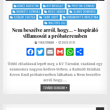
Posted
KENÉZ ÁGOSTON
KVTÁRSULAT
PROTON SZÍNHÁZ
in
RADNÓTI SZÍNHÁZ
REISZ GÁBOR
SZABÓ DOMOKOS
SZÁGER ZSUZSA
TARR JUDIT
URBANOVITS KRISZTINA
WALTERS LILI
Nem beszélve arról, hogy… – Inspiráló
villamosút a próbateremben
AUTHOR:
PUBLISHED
THEATERMAN
2025.01.19.
DATE:
F
T
E
G
W
S
a
w
m
m
h
h
Üdítő előadással lepett meg a KV Társulat, ráadásul egy
c
it
ai
ai
at
ar
számomra nagyon kedves térben, a Radnóti Színház
e
te
l
l
s
e
Keres Emil próbatermében láthattam a Nem beszélve
arról, hogy……
b
r
A
NEM
TOVÁBB OLVASOM
o
p
BESZÉLVE
ARRÓL,
o
p
HOGY…
–
INSPIRÁLÓ
k
VILLAMOSÚT
A
Search