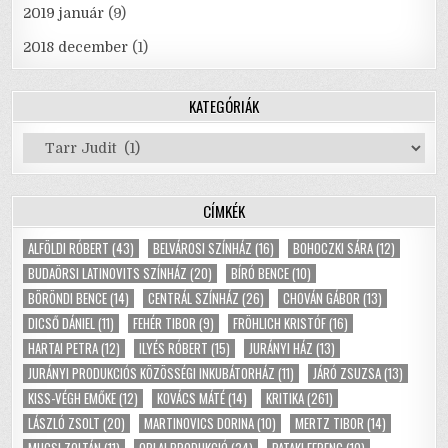
2019 január
(9)
2018 december
(1)
KATEGÓRIÁK
Kategóriák
CÍMKÉK
ALFÖLDI RÓBERT
(43)
BELVÁROSI SZÍNHÁZ
(16)
BOHOCZKI SÁRA
(12)
BUDAÖRSI LATINOVITS SZÍNHÁZ
(20)
BÍRÓ BENCE
(10)
BÖRÖNDI BENCE
(14)
CENTRÁL SZÍNHÁZ
(26)
CHOVÁN GÁBOR
(13)
DICSŐ DÁNIEL
(11)
FEHÉR TIBOR
(9)
FRÖHLICH KRISTÓF
(16)
HARTAI PETRA
(12)
ILYÉS RÓBERT
(15)
JURÁNYI HÁZ
(13)
JURÁNYI PRODUKCIÓS KÖZÖSSÉGI INKUBÁTORHÁZ
(11)
JÁRÓ ZSUZSA
(13)
KISS-VÉGH EMŐKE
(12)
KOVÁCS MÁTÉ
(14)
KRITIKA
(261)
LÁSZLÓ ZSOLT
(20)
MARTINOVICS DORINA
(10)
MERTZ TIBOR
(14)