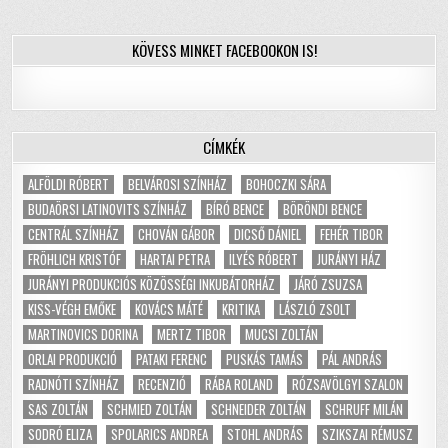
KÖVESS MINKET FACEBOOKON IS!
CÍMKÉK
ALFÖLDI RÓBERT
BELVÁROSI SZÍNHÁZ
BOHOCZKI SÁRA
BUDAÖRSI LATINOVITS SZÍNHÁZ
BÍRÓ BENCE
BÖRÖNDI BENCE
CENTRÁL SZÍNHÁZ
CHOVÁN GÁBOR
DICSŐ DÁNIEL
FEHÉR TIBOR
FRÖHLICH KRISTÓF
HARTAI PETRA
ILYÉS RÓBERT
JURÁNYI HÁZ
JURÁNYI PRODUKCIÓS KÖZÖSSÉGI INKUBÁTORHÁZ
JÁRÓ ZSUZSA
KISS-VÉGH EMŐKE
KOVÁCS MÁTÉ
KRITIKA
LÁSZLÓ ZSOLT
MARTINOVICS DORINA
MERTZ TIBOR
MUCSI ZOLTÁN
ORLAI PRODUKCIÓ
PATAKI FERENC
PUSKÁS TAMÁS
PÁL ANDRÁS
RADNÓTI SZÍNHÁZ
RECENZIÓ
RÁBA ROLAND
RÓZSAVÖLGYI SZALON
SAS ZOLTÁN
SCHMIED ZOLTÁN
SCHNEIDER ZOLTÁN
SCHRUFF MILÁN
SODRÓ ELIZA
SPOLARICS ANDREA
STOHL ANDRÁS
SZIKSZAI RÉMUSZ