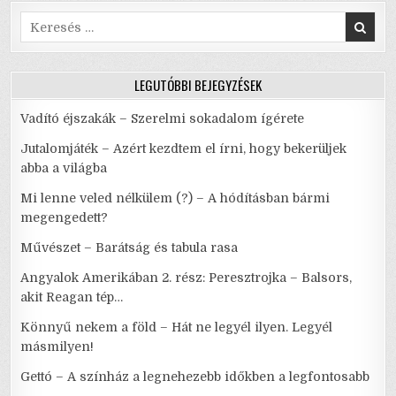
o
p
IDŐKBEN
A
Search
k
LEGFONTOSABB
for:
LEGUTÓBBI BEJEGYZÉSEK
Vadító éjszakák – Szerelmi sokadalom ígérete
Jutalomjáték – Azért kezdtem el írni, hogy bekerüljek
abba a világba
Mi lenne veled nélkülem (?) – A hódításban bármi
megengedett?
Művészet – Barátság és tabula rasa
Angyalok Amerikában 2. rész: Peresztrojka – Balsors,
akit Reagan tép…
Könnyű nekem a föld – Hát ne legyél ilyen. Legyél
másmilyen!
Gettó – A színház a legnehezebb időkben a legfontosabb