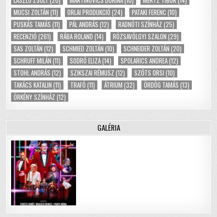
LÁSZLÓ ZSOLT
(20)
MARTINOVICS DORINA
(10)
MERTZ TIBOR
(14)
MUCSI ZOLTÁN
(11)
ORLAI PRODUKCIÓ
(24)
PATAKI FERENC
(10)
PUSKÁS TAMÁS
(11)
PÁL ANDRÁS
(12)
RADNÓTI SZÍNHÁZ
(25)
RECENZIÓ
(261)
RÁBA ROLAND
(14)
RÓZSAVÖLGYI SZALON
(29)
SAS ZOLTÁN
(12)
SCHMIED ZOLTÁN
(10)
SCHNEIDER ZOLTÁN
(20)
SCHRUFF MILÁN
(11)
SODRÓ ELIZA
(14)
SPOLARICS ANDREA
(12)
STOHL ANDRÁS
(12)
SZIKSZAI RÉMUSZ
(12)
SZŐTS ORSI
(10)
TAKÁCS KATALIN
(11)
TRAFÓ
(11)
ÁTRIUM
(32)
ÖRDÖG TAMÁS
(13)
ÖRKÉNY SZÍNHÁZ
(12)
GALÉRIA