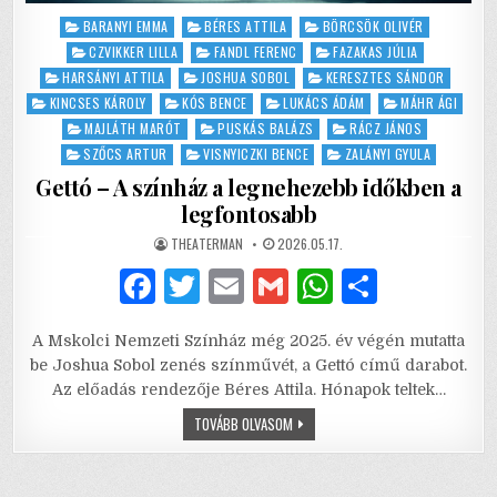
Posted
BARANYI EMMA
BÉRES ATTILA
BÖRCSÖK OLIVÉR
in
CZVIKKER LILLA
FANDL FERENC
FAZAKAS JÚLIA
HARSÁNYI ATTILA
JOSHUA SOBOL
KERESZTES SÁNDOR
KINCSES KÁROLY
KÓS BENCE
LUKÁCS ÁDÁM
MÁHR ÁGI
MAJLÁTH MARÓT
PUSKÁS BALÁZS
RÁCZ JÁNOS
SZŐCS ARTUR
VISNYICZKI BENCE
ZALÁNYI GYULA
Gettó – A színház a legnehezebb időkben a
legfontosabb
AUTHOR:
PUBLISHED
THEATERMAN
2026.05.17.
DATE:
F
T
E
G
W
S
a
w
m
m
h
h
A Mskolci Nemzeti Színház még 2025. év végén mutatta
c
it
ai
ai
at
ar
be Joshua Sobol zenés színművét, a Gettó című darabot.
e
te
l
l
s
e
Az előadás rendezője Béres Attila. Hónapok teltek…
b
r
A
GETTÓ
TOVÁBB OLVASOM
–
A
o
p
SZÍNHÁZ
A
LEGNEHEZEBB