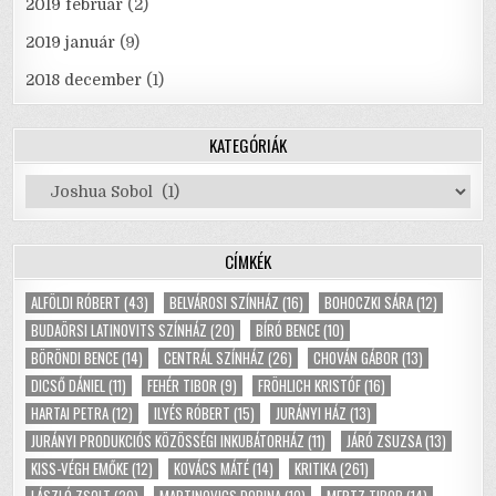
2019 február
(2)
2019 január
(9)
2018 december
(1)
KATEGÓRIÁK
Kategóriák
CÍMKÉK
ALFÖLDI RÓBERT
(43)
BELVÁROSI SZÍNHÁZ
(16)
BOHOCZKI SÁRA
(12)
BUDAÖRSI LATINOVITS SZÍNHÁZ
(20)
BÍRÓ BENCE
(10)
BÖRÖNDI BENCE
(14)
CENTRÁL SZÍNHÁZ
(26)
CHOVÁN GÁBOR
(13)
DICSŐ DÁNIEL
(11)
FEHÉR TIBOR
(9)
FRÖHLICH KRISTÓF
(16)
HARTAI PETRA
(12)
ILYÉS RÓBERT
(15)
JURÁNYI HÁZ
(13)
JURÁNYI PRODUKCIÓS KÖZÖSSÉGI INKUBÁTORHÁZ
(11)
JÁRÓ ZSUZSA
(13)
KISS-VÉGH EMŐKE
(12)
KOVÁCS MÁTÉ
(14)
KRITIKA
(261)