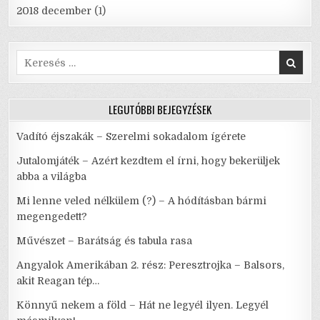
2018 december
(1)
Search
for:
LEGUTÓBBI BEJEGYZÉSEK
Vadító éjszakák – Szerelmi sokadalom ígérete
Jutalomjáték – Azért kezdtem el írni, hogy bekerüljek
abba a világba
Mi lenne veled nélkülem (?) – A hódításban bármi
megengedett?
Művészet – Barátság és tabula rasa
Angyalok Amerikában 2. rész: Peresztrojka – Balsors,
akit Reagan tép…
Könnyű nekem a föld – Hát ne legyél ilyen. Legyél