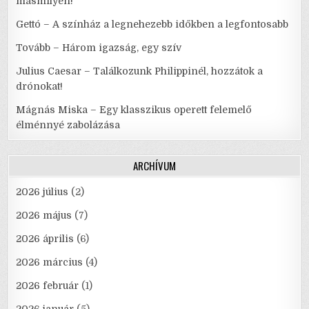
másmilyen!
Gettó – A színház a legnehezebb időkben a legfontosabb
Tovább – Három igazság, egy szív
Julius Caesar – Találkozunk Philippinél, hozzátok a
drónokat!
Mágnás Miska – Egy klasszikus operett felemelő
élménnyé zabolázása
ARCHÍVUM
2026 július
(2)
2026 május
(7)
2026 április
(6)
2026 március
(4)
2026 február
(1)