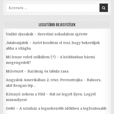
o
p
IDŐKBEN
A
Search
k
LEGFONTOSABB
for:
LEGUTÓBBI BEJEGYZÉSEK
Vadító éjszakák – Szerelmi sokadalom ígérete
Jutalomjáték – Azért kezdtem el írni, hogy bekerüljek
abba a világba
Mi lenne veled nélkülem (?) – A hódításban bármi
megengedett?
Művészet – Barátság és tabula rasa
Angyalok Amerikában 2. rész: Peresztrojka – Balsors,
akit Reagan tép…
Könnyű nekem a föld – Hát ne legyél ilyen. Legyél
másmilyen!
Gettó – A színház a legnehezebb időkben a legfontosabb