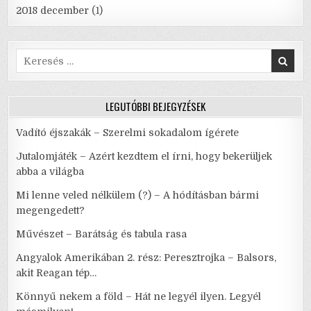
2018 december
(1)
Search
for:
LEGUTÓBBI BEJEGYZÉSEK
Vadító éjszakák – Szerelmi sokadalom ígérete
Jutalomjáték – Azért kezdtem el írni, hogy bekerüljek
abba a világba
Mi lenne veled nélkülem (?) – A hódításban bármi
megengedett?
Művészet – Barátság és tabula rasa
Angyalok Amerikában 2. rész: Peresztrojka – Balsors,
akit Reagan tép…
Könnyű nekem a föld – Hát ne legyél ilyen. Legyél