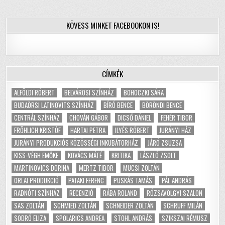
KÖVESS MINKET FACEBOOKON IS!
CÍMKÉK
ALFÖLDI RÓBERT
BELVÁROSI SZÍNHÁZ
BOHOCZKI SÁRA
BUDAÖRSI LATINOVITS SZÍNHÁZ
BÍRÓ BENCE
BÖRÖNDI BENCE
CENTRÁL SZÍNHÁZ
CHOVÁN GÁBOR
DICSŐ DÁNIEL
FEHÉR TIBOR
FRÖHLICH KRISTÓF
HARTAI PETRA
ILYÉS RÓBERT
JURÁNYI HÁZ
JURÁNYI PRODUKCIÓS KÖZÖSSÉGI INKUBÁTORHÁZ
JÁRÓ ZSUZSA
KISS-VÉGH EMŐKE
KOVÁCS MÁTÉ
KRITIKA
LÁSZLÓ ZSOLT
MARTINOVICS DORINA
MERTZ TIBOR
MUCSI ZOLTÁN
ORLAI PRODUKCIÓ
PATAKI FERENC
PUSKÁS TAMÁS
PÁL ANDRÁS
RADNÓTI SZÍNHÁZ
RECENZIÓ
RÁBA ROLAND
RÓZSAVÖLGYI SZALON
SAS ZOLTÁN
SCHMIED ZOLTÁN
SCHNEIDER ZOLTÁN
SCHRUFF MILÁN
SODRÓ ELIZA
SPOLARICS ANDREA
STOHL ANDRÁS
SZIKSZAI RÉMUSZ