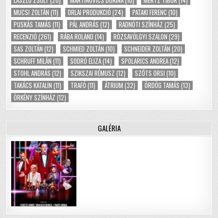
LÁSZLÓ ZSOLT
(20)
MARTINOVICS DORINA
(10)
MERTZ TIBOR
(14)
MUCSI ZOLTÁN
(11)
ORLAI PRODUKCIÓ
(24)
PATAKI FERENC
(10)
PUSKÁS TAMÁS
(11)
PÁL ANDRÁS
(12)
RADNÓTI SZÍNHÁZ
(25)
RECENZIÓ
(261)
RÁBA ROLAND
(14)
RÓZSAVÖLGYI SZALON
(29)
SAS ZOLTÁN
(12)
SCHMIED ZOLTÁN
(10)
SCHNEIDER ZOLTÁN
(20)
SCHRUFF MILÁN
(11)
SODRÓ ELIZA
(14)
SPOLARICS ANDREA
(12)
STOHL ANDRÁS
(12)
SZIKSZAI RÉMUSZ
(12)
SZŐTS ORSI
(10)
TAKÁCS KATALIN
(11)
TRAFÓ
(11)
ÁTRIUM
(32)
ÖRDÖG TAMÁS
(13)
ÖRKÉNY SZÍNHÁZ
(12)
GALÉRIA