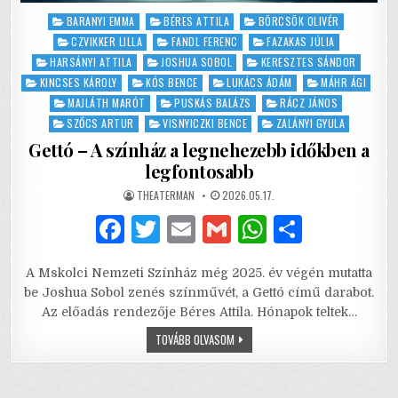
Posted
BARANYI EMMA
BÉRES ATTILA
BÖRCSÖK OLIVÉR
in
CZVIKKER LILLA
FANDL FERENC
FAZAKAS JÚLIA
HARSÁNYI ATTILA
JOSHUA SOBOL
KERESZTES SÁNDOR
KINCSES KÁROLY
KÓS BENCE
LUKÁCS ÁDÁM
MÁHR ÁGI
MAJLÁTH MARÓT
PUSKÁS BALÁZS
RÁCZ JÁNOS
SZŐCS ARTUR
VISNYICZKI BENCE
ZALÁNYI GYULA
Gettó – A színház a legnehezebb időkben a
legfontosabb
AUTHOR:
PUBLISHED
THEATERMAN
2026.05.17.
DATE:
F
T
E
G
W
S
a
w
m
m
h
h
A Mskolci Nemzeti Színház még 2025. év végén mutatta
c
it
ai
ai
at
ar
be Joshua Sobol zenés színművét, a Gettó című darabot.
e
te
l
l
s
e
Az előadás rendezője Béres Attila. Hónapok teltek…
b
r
A
GETTÓ
TOVÁBB OLVASOM
–
A
o
p
SZÍNHÁZ
A
LEGNEHEZEBB