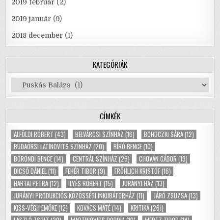
2019 február
(2)
2019 január
(9)
2018 december
(1)
KATEGÓRIÁK
Kategóriák
CÍMKÉK
ALFÖLDI RÓBERT
(43)
BELVÁROSI SZÍNHÁZ
(16)
BOHOCZKI SÁRA
(12)
BUDAÖRSI LATINOVITS SZÍNHÁZ
(20)
BÍRÓ BENCE
(10)
BÖRÖNDI BENCE
(14)
CENTRÁL SZÍNHÁZ
(26)
CHOVÁN GÁBOR
(13)
DICSŐ DÁNIEL
(11)
FEHÉR TIBOR
(9)
FRÖHLICH KRISTÓF
(16)
HARTAI PETRA
(12)
ILYÉS RÓBERT
(15)
JURÁNYI HÁZ
(13)
JURÁNYI PRODUKCIÓS KÖZÖSSÉGI INKUBÁTORHÁZ
(11)
JÁRÓ ZSUZSA
(13)
KISS-VÉGH EMŐKE
(12)
KOVÁCS MÁTÉ
(14)
KRITIKA
(261)