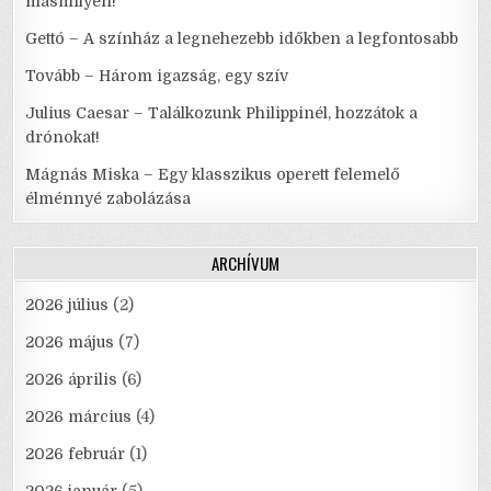
másmilyen!
Gettó – A színház a legnehezebb időkben a legfontosabb
Tovább – Három igazság, egy szív
Julius Caesar – Találkozunk Philippinél, hozzátok a
drónokat!
Mágnás Miska – Egy klasszikus operett felemelő
élménnyé zabolázása
ARCHÍVUM
2026 július
(2)
2026 május
(7)
2026 április
(6)
2026 március
(4)
2026 február
(1)