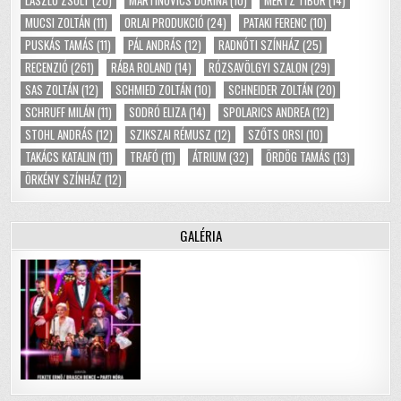
LÁSZLÓ ZSOLT
(20)
MARTINOVICS DORINA
(10)
MERTZ TIBOR
(14)
MUCSI ZOLTÁN
(11)
ORLAI PRODUKCIÓ
(24)
PATAKI FERENC
(10)
PUSKÁS TAMÁS
(11)
PÁL ANDRÁS
(12)
RADNÓTI SZÍNHÁZ
(25)
RECENZIÓ
(261)
RÁBA ROLAND
(14)
RÓZSAVÖLGYI SZALON
(29)
SAS ZOLTÁN
(12)
SCHMIED ZOLTÁN
(10)
SCHNEIDER ZOLTÁN
(20)
SCHRUFF MILÁN
(11)
SODRÓ ELIZA
(14)
SPOLARICS ANDREA
(12)
STOHL ANDRÁS
(12)
SZIKSZAI RÉMUSZ
(12)
SZŐTS ORSI
(10)
TAKÁCS KATALIN
(11)
TRAFÓ
(11)
ÁTRIUM
(32)
ÖRDÖG TAMÁS
(13)
ÖRKÉNY SZÍNHÁZ
(12)
GALÉRIA