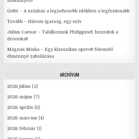
másmilyen!
Gettó – A színház a legnehezebb időkben a legfontosabb
Tovább – Három igazság, egy szív
Julius Caesar – Találkozunk Philippinél, hozzátok a
drónokat!
Mágnás Miska – Egy klasszikus operett felemelő
élménnyé zabolázása
ARCHÍVUM
2026 július
(2)
2026 május
(7)
2026 április
(6)
2026 március
(4)
2026 február
(1)