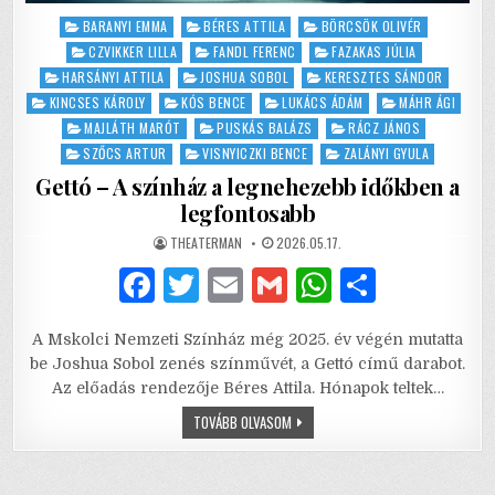
Posted
BARANYI EMMA
BÉRES ATTILA
BÖRCSÖK OLIVÉR
in
CZVIKKER LILLA
FANDL FERENC
FAZAKAS JÚLIA
HARSÁNYI ATTILA
JOSHUA SOBOL
KERESZTES SÁNDOR
KINCSES KÁROLY
KÓS BENCE
LUKÁCS ÁDÁM
MÁHR ÁGI
MAJLÁTH MARÓT
PUSKÁS BALÁZS
RÁCZ JÁNOS
SZŐCS ARTUR
VISNYICZKI BENCE
ZALÁNYI GYULA
Gettó – A színház a legnehezebb időkben a
legfontosabb
AUTHOR:
PUBLISHED
THEATERMAN
2026.05.17.
DATE:
F
T
E
G
W
S
a
w
m
m
h
h
A Mskolci Nemzeti Színház még 2025. év végén mutatta
c
it
ai
ai
at
ar
be Joshua Sobol zenés színművét, a Gettó című darabot.
e
te
l
l
s
e
Az előadás rendezője Béres Attila. Hónapok teltek…
b
r
A
GETTÓ
TOVÁBB OLVASOM
–
A
o
p
SZÍNHÁZ
A
LEGNEHEZEBB