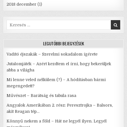
2018 december
(1)
Search
for:
LEGUTÓBBI BEJEGYZÉSEK
Vadító éjszakák – Szerelmi sokadalom ígérete
Jutalomjáték – Azért kezdtem el írni, hogy bekerüljek
abba a világba
Mi lenne veled nélkülem (?) – A hódításban bármi
megengedett?
Művészet – Barátság és tabula rasa
Angyalok Amerikában 2. rész: Peresztrojka – Balsors,
akit Reagan tép…
Könnyű nekem a föld – Hát ne legyél ilyen. Legyél