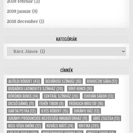
2019 február
(2)
2019 január
(9)
2018 december
(1)
KATEGÓRIÁK
Kategóriák
CÍMKÉK
ALFÖLDI RÓBERT
(43)
BELVÁROSI SZÍNHÁZ
(16)
BOHOCZKI SÁRA
(12)
BUDAÖRSI LATINOVITS SZÍNHÁZ
(20)
BÍRÓ BENCE
(10)
BÖRÖNDI BENCE
(14)
CENTRÁL SZÍNHÁZ
(26)
CHOVÁN GÁBOR
(13)
DICSŐ DÁNIEL
(11)
FEHÉR TIBOR
(9)
FRÖHLICH KRISTÓF
(16)
HARTAI PETRA
(12)
ILYÉS RÓBERT
(15)
JURÁNYI HÁZ
(13)
JURÁNYI PRODUKCIÓS KÖZÖSSÉGI INKUBÁTORHÁZ
(11)
JÁRÓ ZSUZSA
(13)
KISS-VÉGH EMŐKE
(12)
KOVÁCS MÁTÉ
(14)
KRITIKA
(261)