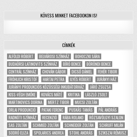
KÖVESS MINKET FACEBOOKON IS!
CÍMKÉK
ALFÖLDI RÓBERT
BELVÁROSI SZÍNHÁZ
BOHOCZKI SÁRA
BUDAÖRSI LATINOVITS SZÍNHÁZ
BÍRÓ BENCE
BÖRÖNDI BENCE
CENTRÁL SZÍNHÁZ
CHOVÁN GÁBOR
DICSŐ DÁNIEL
FEHÉR TIBOR
FRÖHLICH KRISTÓF
HARTAI PETRA
ILYÉS RÓBERT
JURÁNYI HÁZ
JURÁNYI PRODUKCIÓS KÖZÖSSÉGI INKUBÁTORHÁZ
JÁRÓ ZSUZSA
KISS-VÉGH EMŐKE
KOVÁCS MÁTÉ
KRITIKA
LÁSZLÓ ZSOLT
MARTINOVICS DORINA
MERTZ TIBOR
MUCSI ZOLTÁN
ORLAI PRODUKCIÓ
PATAKI FERENC
PUSKÁS TAMÁS
PÁL ANDRÁS
RADNÓTI SZÍNHÁZ
RECENZIÓ
RÁBA ROLAND
RÓZSAVÖLGYI SZALON
SAS ZOLTÁN
SCHMIED ZOLTÁN
SCHNEIDER ZOLTÁN
SCHRUFF MILÁN
SODRÓ ELIZA
SPOLARICS ANDREA
STOHL ANDRÁS
SZIKSZAI RÉMUSZ