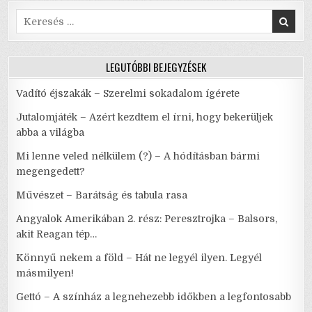
o
p
IDŐKBEN
A
Search
k
LEGFONTOSABB
for:
LEGUTÓBBI BEJEGYZÉSEK
Vadító éjszakák – Szerelmi sokadalom ígérete
Jutalomjáték – Azért kezdtem el írni, hogy bekerüljek
abba a világba
Mi lenne veled nélkülem (?) – A hódításban bármi
megengedett?
Művészet – Barátság és tabula rasa
Angyalok Amerikában 2. rész: Peresztrojka – Balsors,
akit Reagan tép…
Könnyű nekem a föld – Hát ne legyél ilyen. Legyél
másmilyen!
Gettó – A színház a legnehezebb időkben a legfontosabb