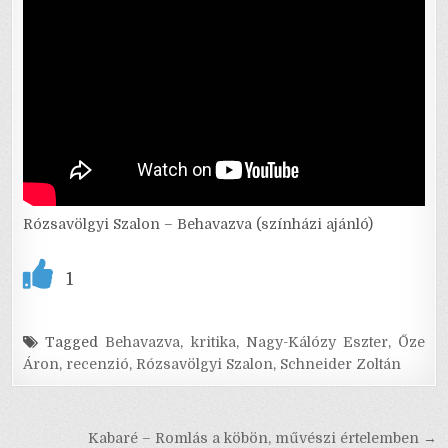
Rózsavölgyi Szalon – Behavazva (színházi ajánló)
1
Tagged
Behavazva
,
kritika
,
Nagy-Kálózy Eszter
,
Őze
Áron
,
recenzió
,
Rózsavölgyi Szalon
,
Schneider Zoltán
Bejegyzés
Kabaré – Romlás a köbön, művészi értelemben →