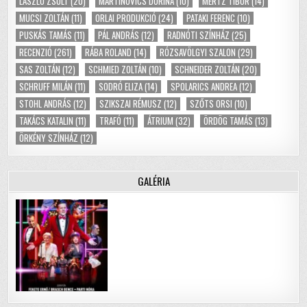
LÁSZLÓ ZSOLT
(20)
MARTINOVICS DORINA
(10)
MERTZ TIBOR
(14)
MUCSI ZOLTÁN
(11)
ORLAI PRODUKCIÓ
(24)
PATAKI FERENC
(10)
PUSKÁS TAMÁS
(11)
PÁL ANDRÁS
(12)
RADNÓTI SZÍNHÁZ
(25)
RECENZIÓ
(261)
RÁBA ROLAND
(14)
RÓZSAVÖLGYI SZALON
(29)
SAS ZOLTÁN
(12)
SCHMIED ZOLTÁN
(10)
SCHNEIDER ZOLTÁN
(20)
SCHRUFF MILÁN
(11)
SODRÓ ELIZA
(14)
SPOLARICS ANDREA
(12)
STOHL ANDRÁS
(12)
SZIKSZAI RÉMUSZ
(12)
SZŐTS ORSI
(10)
TAKÁCS KATALIN
(11)
TRAFÓ
(11)
ÁTRIUM
(32)
ÖRDÖG TAMÁS
(13)
ÖRKÉNY SZÍNHÁZ
(12)
GALÉRIA