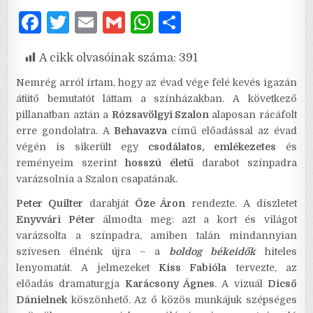
F
T
E
G
W
S
a
w
m
m
h
h
A cikk olvasóinak száma:
391
c
it
ai
ai
at
ar
e
te
l
l
s
e
Nemrég arról írtam, hogy az évad vége felé kevés igazán
átütő bemutatót láttam a színházakban. A következő
b
r
A
pillanatban aztán a
Rózsavölgyi Szalon
alaposan rácáfolt
o
p
erre gondolatra. A
Behavazva
című előadással az évad
végén is sikerült egy
csodálatos, emlékezetes
és
o
p
reményeim szerint
hosszú életű
darabot színpadra
k
varázsolnia a Szalon csapatának.
Peter Quilter
darabját
Őze Áron
rendezte. A díszletet
Enyvvári Péter
álmodta meg: azt a kort és világot
varázsolta a színpadra, amiben talán mindannyian
szívesen élnénk újra – a
boldog békeidők
hiteles
lenyomatát. A jelmezeket
Kiss Fabióla
tervezte, az
előadás dramaturgja
Karácsony Ágnes
. A vizuál
Dicső
Dánielnek
köszönhető. Az ő közös munkájuk szépséges