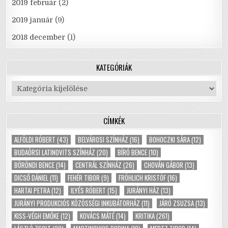
2019 február
(2)
2019 január
(9)
2018 december
(1)
KATEGÓRIÁK
Kategóriák
CÍMKÉK
ALFÖLDI RÓBERT
(43)
BELVÁROSI SZÍNHÁZ
(16)
BOHOCZKI SÁRA
(12)
BUDAÖRSI LATINOVITS SZÍNHÁZ
(20)
BÍRÓ BENCE
(10)
BÖRÖNDI BENCE
(14)
CENTRÁL SZÍNHÁZ
(26)
CHOVÁN GÁBOR
(13)
DICSŐ DÁNIEL
(11)
FEHÉR TIBOR
(9)
FRÖHLICH KRISTÓF
(16)
HARTAI PETRA
(12)
ILYÉS RÓBERT
(15)
JURÁNYI HÁZ
(13)
JURÁNYI PRODUKCIÓS KÖZÖSSÉGI INKUBÁTORHÁZ
(11)
JÁRÓ ZSUZSA
(13)
KISS-VÉGH EMŐKE
(12)
KOVÁCS MÁTÉ
(14)
KRITIKA
(261)