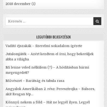
2018 december
(1)
Search
for:
LEGUTÓBBI BEJEGYZÉSEK
Vadító éjszakák – Szerelmi sokadalom ígérete
Jutalomjáték – Azért kezdtem el írni, hogy bekerüljek
abba a világba
Mi lenne veled nélkülem (?) – A hódításban bármi
megengedett?
Művészet – Barátság és tabula rasa
Angyalok Amerikában 2. rész: Peresztrojka – Balsors,
akit Reagan tép…
Könnyű nekem a föld – Hát ne legyél ilyen. Legyél