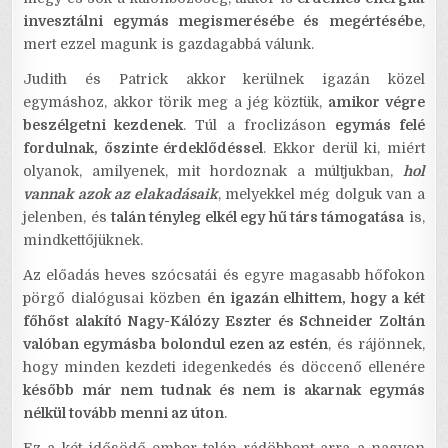
invesztálni egymás megismerésébe és megértésébe
,
mert ezzel magunk is gazdagabbá válunk.
Judith és Patrick akkor kerülnek igazán közel
egymáshoz, akkor törik meg a jég köztük,
amikor végre
beszélgetni kezdenek
. Túl a froclizáson
egymás felé
fordulnak, őszinte érdeklődéssel
. Ekkor derül ki, miért
olyanok, amilyenek, mit hordoznak a múltjukban,
hol
vannak azok az elakadásaik
, melyekkel még dolguk van a
jelenben, és
talán tényleg elkél egy hű társ támogatása
is,
mindkettőjüknek.
Az előadás heves szócsatái és egyre magasabb hőfokon
pörgő dialógusai közben
én igazán elhittem, hogy a két
főhőst alakító Nagy-Kálózy Eszter és Schneider Zoltán
valóban egymásba bolondul ezen az estén
, és rájönnek,
hogy minden kezdeti idegenkedés és döccenő ellenére
később már nem tudnak és nem is akarnak egymás
nélkül tovább menni az úton
.
Ez a két idősödő ember talán rádöbbent arra a nagyon