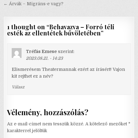
navigáció
← Árvák – Migráns-e vagy?
1 thought on “
Behavazva – Forró téli
esték az ellentétek bűvöletében
”
Tréfás Emese
szerint:
2023.08.21. - 14:23
Elismerésem Theatermannak ezért az írásért! Vajon
kit rejthet ez a név?
Válasz
Vélemény, hozzászólás?
Az e-mail-címet nem tesszük közzé.
A kötelező mezőket
*
karakterrel jelöltük