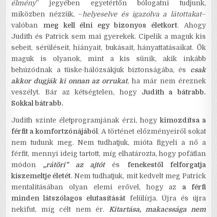
élmény
” jegyében egyetértőn bólogatni tudjunk,
miközben nézzük, –
helyeselve és igazolva a látottakat
–
valóban
meg kell élni egy bizonyos életkort
. Ahogy
Judith és Patrick sem mai gyerekek. Cipelik a maguk kis
sebeit, sérüléseit, hiányait, bukásait, hányattatásaikat. Ők
maguk is olyanok, mint a kis sünik, akik inkább
behúzódnak a tüske-hálózsákjuk biztonságába, és
csak
akkor dugják ki onnan az orrukat
, ha már nem éreznek
veszélyt. Bár az kétségtelen, hogy
Judith a bátrabb.
Sokkal bátrabb.
Judith szinte életprogramjának érzi, hogy
kimozdítsa a
férfit a komfortzónájából
. A történet előzményeiről sokat
nem tudunk meg. Nem tudhatjuk, mióta figyeli a nő a
férfit, mennyi ideig tartott, míg elhatározta, hogy pofátlan
módon
„rátöri” az ajtót
és
fenekestől felforgatja
kiszemeltje életét
. Nem tudhatjuk, mit kedvelt meg Patrick
mentalitásában olyan elemi erővel, hogy az
a férfi
minden látszólagos elutasítását
felülírja. Újra és újra
nekifut, míg célt nem ér.
Kitartása, makacssága nem