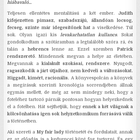
hiábavaló…
Teljesen ellentétes mentalitású a két ember.
Judith
kifejezetten pimasz, szabadszájú, állandóan locsog,
fecseg, szinte már idegesítőnek hat
a viselkedése. Túl
sok. Olyan igazi kis
levakarhatatlan kullancs
. Sokat
gondolkodtam a szótáramban a legtalálóbb szóra rá, és
talán a
hebrencs
lenne az. Ezzel szemben
Patrick
rendszerető
. Mindennek megvan a helye az életében.
Megvannak a
kialakult szokásai, rendszere
. Nyugodt,
ragaszkodik a járt útjaihoz
,
nem kedveli a változásokat.
Higgadt, kimért, racionális.
A könyvespolcán a könyvek
a megírásuk szerinti kronológia sorrendjében állnak
egymás mellett, de még az sem mindegy neki, hogy a
foteléhez tartozó párnák pontosan hogyan helyezkednek
el a fotelben. Hát sejthetjük, hogy
ennek a két világnak a
kölcsönhatása igen sok helyzetkomikum forrásává válik
a történetben.
Aki szereti a
My fair lady
történetét és fordulatait, annak
ez az előadás is a kedvencei közé fog tartozni. És egy