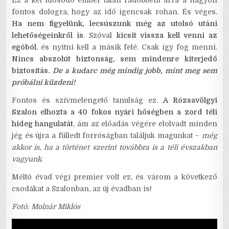
fontos dologra, hogy az idő igencsak rohan. És véges.
Ha nem figyelünk, lecsúszunk még az utolsó utáni
lehetőségeinkről is
. Szóval
kicsit vissza kell venni az
egóból
, és nyitni kell a másik felé. Csak így fog menni.
Nincs abszolút biztonság, sem mindenre kiterjedő
biztosítás.
De a kudarc még mindig jobb, mint meg sem
próbálni küzdeni!
Fontos és szívmelengető tanulság ez.
A Rózsavölgyi
Szalon elhozta a 40 fokos nyári hőségben a zord téli
hideg hangulatát
, ám az előadás végére elolvadt minden
jég és újra a fülledt forróságban találjuk magunkat –
még
akkor is, ha a történet szerint továbbra is a téli évszakban
vagyunk
.
Méltó évad végi premier volt ez, és várom a következő
csodákat a Szalonban, az új évadban is!
Fotó: Molnár Miklós