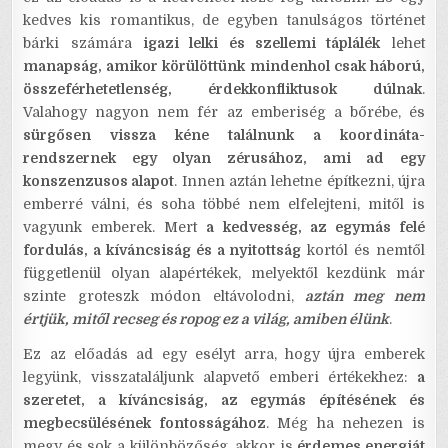
kedves kis romantikus, de egyben tanulságos történet
bárki számára
igazi lelki és szellemi táplálék
lehet
manapság, amikor körülöttünk mindenhol csak háború,
összeférhetetlenség, érdekkonfliktusok dúlnak
.
Valahogy nagyon nem fér az emberiség a bőrébe, és
sürgősen vissza kéne találnunk a koordináta-
rendszernek egy olyan zérusához, ami ad egy
konszenzusos alapot
. Innen aztán lehetne építkezni, újra
emberré válni, és soha többé nem elfelejteni, mitől is
vagyunk emberek. Mert
a kedvesség, az egymás felé
fordulás, a kíváncsiság és a nyitottság
kortól és nemtől
függetlenül olyan alapértékek, melyektől kezdünk már
szinte groteszk módon eltávolodni,
aztán meg nem
értjük, mitől recseg és ropog ez a világ, amiben élünk
.
Ez az előadás ad egy esélyt arra, hogy újra emberek
legyünk, visszataláljunk alapvető emberi értékekhez:
a
szeretet, a kíváncsiság, az egymás építésének és
megbecsülésének fontosságához
. Még ha nehezen is
megy és sok a különbözőség, akkor is
érdemes energiát