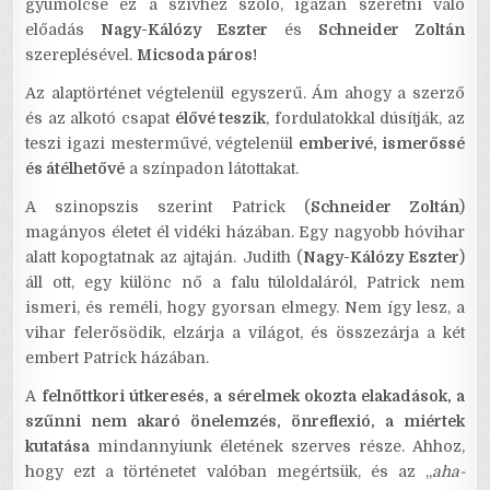
gyümölcse ez a szívhez szóló, igazán szeretni való
előadás
Nagy-Kálózy Eszter
és
Schneider Zoltán
szereplésével.
Micsoda páros!
Az alaptörténet végtelenül egyszerű. Ám ahogy a szerző
és az alkotó csapat
élővé teszik
, fordulatokkal dúsítják, az
teszi igazi mesterművé, végtelenül
emberivé, ismerőssé
és átélhetővé
a színpadon látottakat.
A szinopszis szerint Patrick (
Schneider Zoltán
)
magányos életet él vidéki házában. Egy nagyobb hóvihar
alatt kopogtatnak az ajtaján. Judith (
Nagy-Kálózy Eszter
)
áll ott, egy különc nő a falu túloldaláról, Patrick nem
ismeri, és reméli, hogy gyorsan elmegy. Nem így lesz, a
vihar felerősödik, elzárja a világot, és összezárja a két
embert Patrick házában.
A
felnőttkori útkeresés, a sérelmek okozta elakadások, a
szűnni nem akaró önelemzés, önreflexió, a miértek
kutatása
mindannyiunk életének szerves része. Ahhoz,
hogy ezt a történetet valóban megértsük, és az „
aha-