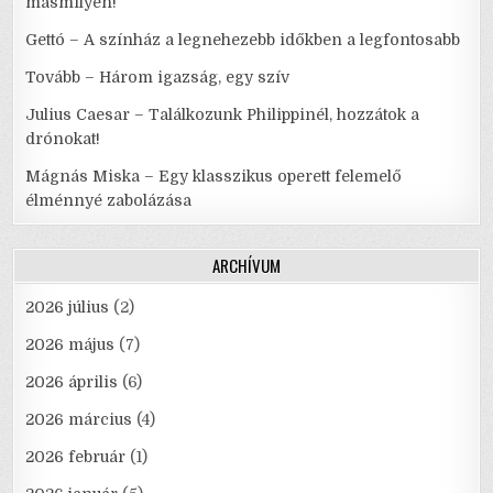
másmilyen!
Gettó – A színház a legnehezebb időkben a legfontosabb
Tovább – Három igazság, egy szív
Julius Caesar – Találkozunk Philippinél, hozzátok a
drónokat!
Mágnás Miska – Egy klasszikus operett felemelő
élménnyé zabolázása
ARCHÍVUM
2026 július
(2)
2026 május
(7)
2026 április
(6)
2026 március
(4)
2026 február
(1)