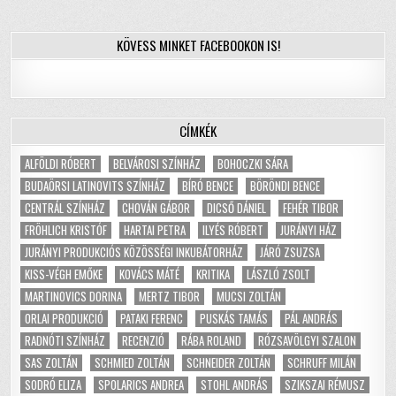
KÖVESS MINKET FACEBOOKON IS!
CÍMKÉK
ALFÖLDI RÓBERT
BELVÁROSI SZÍNHÁZ
BOHOCZKI SÁRA
BUDAÖRSI LATINOVITS SZÍNHÁZ
BÍRÓ BENCE
BÖRÖNDI BENCE
CENTRÁL SZÍNHÁZ
CHOVÁN GÁBOR
DICSŐ DÁNIEL
FEHÉR TIBOR
FRÖHLICH KRISTÓF
HARTAI PETRA
ILYÉS RÓBERT
JURÁNYI HÁZ
JURÁNYI PRODUKCIÓS KÖZÖSSÉGI INKUBÁTORHÁZ
JÁRÓ ZSUZSA
KISS-VÉGH EMŐKE
KOVÁCS MÁTÉ
KRITIKA
LÁSZLÓ ZSOLT
MARTINOVICS DORINA
MERTZ TIBOR
MUCSI ZOLTÁN
ORLAI PRODUKCIÓ
PATAKI FERENC
PUSKÁS TAMÁS
PÁL ANDRÁS
RADNÓTI SZÍNHÁZ
RECENZIÓ
RÁBA ROLAND
RÓZSAVÖLGYI SZALON
SAS ZOLTÁN
SCHMIED ZOLTÁN
SCHNEIDER ZOLTÁN
SCHRUFF MILÁN
SODRÓ ELIZA
SPOLARICS ANDREA
STOHL ANDRÁS
SZIKSZAI RÉMUSZ