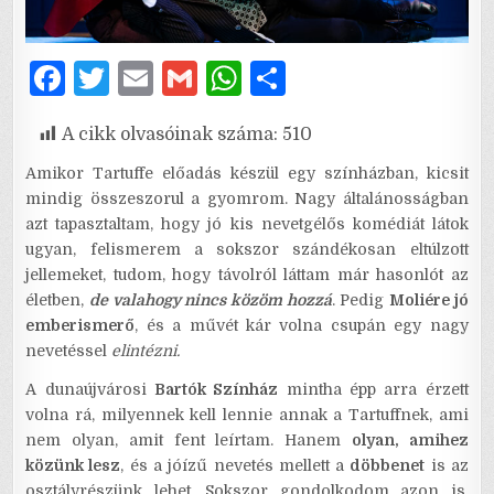
F
T
E
G
W
S
a
w
m
m
h
h
A cikk olvasóinak száma:
510
c
it
ai
ai
at
ar
e
te
l
l
s
e
Amikor Tartuffe előadás készül egy színházban, kicsit
mindig összeszorul a gyomrom. Nagy általánosságban
b
r
A
azt tapasztaltam, hogy jó kis nevetgélős komédiát látok
o
p
ugyan, felismerem a sokszor szándékosan eltúlzott
jellemeket, tudom, hogy távolról láttam már hasonlót az
o
p
életben,
de valahogy nincs közöm hozzá
. Pedig
Moliére jó
k
emberismerő
, és a művét kár volna csupán egy nagy
nevetéssel
elintézni.
A dunaújvárosi
Bartók Színház
mintha épp arra érzett
volna rá, milyennek kell lennie annak a Tartuffnek, ami
nem olyan, amit fent leírtam. Hanem
olyan, amihez
közünk lesz
, és a jóízű nevetés mellett a
döbbenet
is az
osztályrészünk lehet. Sokszor gondolkodom azon is,