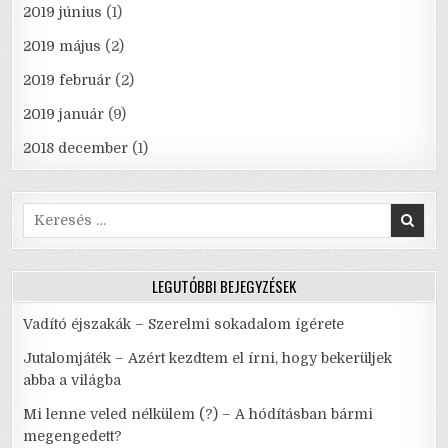
2019 június
(1)
2019 május
(2)
2019 február
(2)
2019 január
(9)
2018 december
(1)
Search
for:
LEGUTÓBBI BEJEGYZÉSEK
Vadító éjszakák – Szerelmi sokadalom ígérete
Jutalomjáték – Azért kezdtem el írni, hogy bekerüljek
abba a világba
Mi lenne veled nélkülem (?) – A hódításban bármi
megengedett?