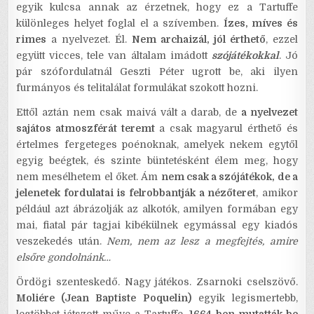
egyik kulcsa annak az érzetnek, hogy ez a Tartuffe
különleges helyet foglal el a szívemben.
Ízes, míves és
rimes
a nyelvezet. Él.
Nem archaizál, jól érthető
, ezzel
együtt vicces, tele van általam imádott
szójátékokkal
. Jó
pár szófordulatnál Geszti Péter ugrott be, aki ilyen
furmányos és telitalálat formulákat szokott hozni.
Ettől aztán nem csak maivá vált a darab, de
a nyelvezet
sajátos atmoszférát teremt
a csak magyarul érthető és
értelmes fergeteges poénoknak, amelyek nekem egytől
egyig beégtek, és szinte büntetésként élem meg, hogy
nem mesélhetem el őket. Ám
nem csak a szójátékok, de a
jelenetek fordulatai is felrobbantják a nézőteret
, amikor
például azt ábrázolják az alkotók, amilyen formában egy
mai, fiatal pár tagjai kibékülnek egymással egy kiadós
veszekedés után.
Nem, nem az lesz a megfejtés, amire
elsőre gondolnánk…
Ördögi szenteskedő. Nagy játékos. Zsarnoki cselszövő.
Moliére (Jean Baptiste Poquelin)
egyik legismertebb,