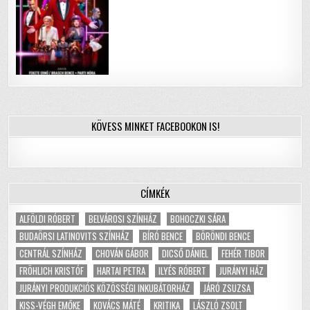
KÖVESS MINKET FACEBOOKON IS!
CÍMKÉK
ALFÖLDI RÓBERT
BELVÁROSI SZÍNHÁZ
BOHOCZKI SÁRA
BUDAÖRSI LATINOVITS SZÍNHÁZ
BÍRÓ BENCE
BÖRÖNDI BENCE
CENTRÁL SZÍNHÁZ
CHOVÁN GÁBOR
DICSŐ DÁNIEL
FEHÉR TIBOR
FRÖHLICH KRISTÓF
HARTAI PETRA
ILYÉS RÓBERT
JURÁNYI HÁZ
JURÁNYI PRODUKCIÓS KÖZÖSSÉGI INKUBÁTORHÁZ
JÁRÓ ZSUZSA
KISS-VÉGH EMŐKE
KOVÁCS MÁTÉ
KRITIKA
LÁSZLÓ ZSOLT