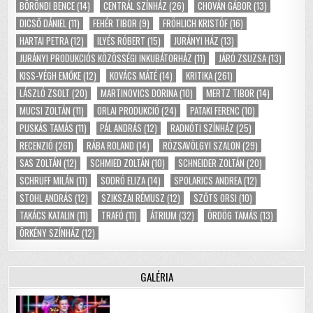
BÖRÖNDI BENCE
(14)
CENTRÁL SZÍNHÁZ
(26)
CHOVÁN GÁBOR
(13)
DICSŐ DÁNIEL
(11)
FEHÉR TIBOR
(9)
FRÖHLICH KRISTÓF
(16)
HARTAI PETRA
(12)
ILYÉS RÓBERT
(15)
JURÁNYI HÁZ
(13)
JURÁNYI PRODUKCIÓS KÖZÖSSÉGI INKUBÁTORHÁZ
(11)
JÁRÓ ZSUZSA
(13)
KISS-VÉGH EMŐKE
(12)
KOVÁCS MÁTÉ
(14)
KRITIKA
(261)
LÁSZLÓ ZSOLT
(20)
MARTINOVICS DORINA
(10)
MERTZ TIBOR
(14)
MUCSI ZOLTÁN
(11)
ORLAI PRODUKCIÓ
(24)
PATAKI FERENC
(10)
PUSKÁS TAMÁS
(11)
PÁL ANDRÁS
(12)
RADNÓTI SZÍNHÁZ
(25)
RECENZIÓ
(261)
RÁBA ROLAND
(14)
RÓZSAVÖLGYI SZALON
(29)
SAS ZOLTÁN
(12)
SCHMIED ZOLTÁN
(10)
SCHNEIDER ZOLTÁN
(20)
SCHRUFF MILÁN
(11)
SODRÓ ELIZA
(14)
SPOLARICS ANDREA
(12)
STOHL ANDRÁS
(12)
SZIKSZAI RÉMUSZ
(12)
SZŐTS ORSI
(10)
TAKÁCS KATALIN
(11)
TRAFÓ
(11)
ÁTRIUM
(32)
ÖRDÖG TAMÁS
(13)
ÖRKÉNY SZÍNHÁZ
(12)
GALÉRIA