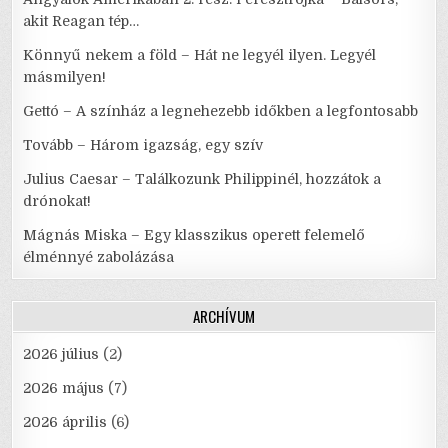
akit Reagan tép…
Könnyű nekem a föld – Hát ne legyél ilyen. Legyél
másmilyen!
Gettó – A színház a legnehezebb időkben a legfontosabb
Tovább – Három igazság, egy szív
Julius Caesar – Találkozunk Philippinél, hozzátok a
drónokat!
Mágnás Miska – Egy klasszikus operett felemelő
élménnyé zabolázása
ARCHÍVUM
2026 július
(2)
2026 május
(7)
2026 április
(6)