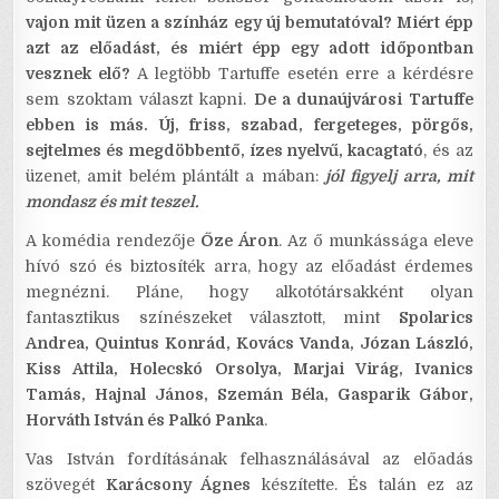
vajon mit üzen a színház egy új bemutatóval? Miért épp
azt az előadást, és miért épp egy adott időpontban
vesznek elő?
A legtöbb Tartuffe esetén erre a kérdésre
sem szoktam választ kapni.
De a dunaújvárosi Tartuffe
ebben is más. Új, friss, szabad, fergeteges, pörgős,
sejtelmes és megdöbbentő, ízes nyelvű, kacagtató
, és az
üzenet, amit belém plántált a mában:
jól figyelj arra, mit
mondasz és mit teszel.
A komédia rendezője
Őze Áron
. Az ő munkássága eleve
hívó szó és biztosíték arra, hogy az előadást érdemes
megnézni. Pláne, hogy alkotótársakként olyan
fantasztikus színészeket választott, mint
Spolarics
Andrea, Quintus Konrád, Kovács Vanda, Józan László,
Kiss Attila, Holecskó Orsolya, Marjai Virág, Ivanics
Tamás, Hajnal János, Szemán Béla, Gasparik Gábor,
Horváth István és Palkó Panka
.
Vas István fordításának felhasználásával az előadás
szövegét
Karácsony Ágnes
készítette. És talán ez az