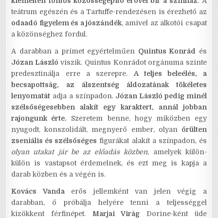
kiemelten fontos közösségépítő erővel bír a színház
. A
teátrum egészén és a Tartuffe-rendezésen is érezhető az
odaadó figyelem és a jószándék
, amivel az alkotói csapat
a közönséghez fordul.
A darabban a prímet egyértelműen
Quintus Konrád
és
Józan László
viszik. Quintus Konrádot orgánuma szinte
predesztinálja erre a szerepre.
A teljes beleélés, a
becsapottság, az álszentség áldozatának tökéletes
lenyomatát
adja a színpadon.
Józan László pedig minél
szélsőségesebben alakít egy karaktert, annál jobban
rajongunk érte.
Szeretem benne, hogy miközben egy
nyugodt, konszolidált, megnyerő ember, olyan
őrülten
zseniális és szélsőséges
figurákat alakít a színpadon, és
olyan utakat jár be az előadás közben
, amelyek külön-
külön is vastapsot érdemelnek, és ezt meg is kapja a
darab közben és a végén is.
Kovács Vanda
erős jellemként van jelen végig a
darabban, ő próbálja helyére tenni a teljességgel
kizökkent férfinépet.
Marjai Virág
Dorine-ként üde