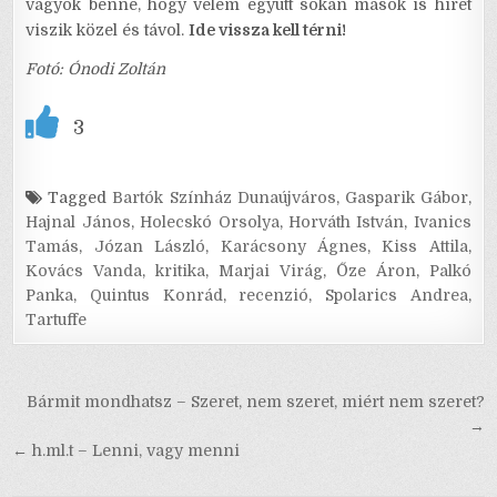
vagyok benne, hogy velem együtt sokan mások is hírét
viszik közel és távol.
Ide vissza kell térni!
Fotó: Ónodi Zoltán
3
Tagged
Bartók Színház Dunaújváros
,
Gasparik Gábor
,
Hajnal János
,
Holecskó Orsolya
,
Horváth István
,
Ivanics
Tamás
,
Józan László
,
Karácsony Ágnes
,
Kiss Attila
,
Kovács Vanda
,
kritika
,
Marjai Virág
,
Őze Áron
,
Palkó
Panka
,
Quintus Konrád
,
recenzió
,
Spolarics Andrea
,
Tartuffe
Bejegyzés
Bármit mondhatsz – Szeret, nem szeret, miért nem szeret?
navigáció
→
← h.ml.t – Lenni, vagy menni