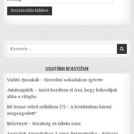
Search
for:
LEGUTÓBBI BEJEGYZÉSEK
Vadító éjszakák – Szerelmi sokadalom ígérete
Jutalomjáték – Azért kezdtem el írni, hogy bekerüljek
abba a világba
Mi lenne veled nélkülem (?) – A hódításban bármi
megengedett?
Művészet – Barátság és tabula rasa
Angyalok Amerikában 2. rész: Peresztrojka – Balsors,