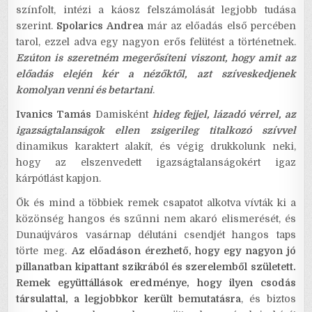
színfolt, intézi a káosz felszámolását legjobb tudása
szerint.
Spolarics Andrea
már az előadás első percében
tarol, ezzel adva egy nagyon erős felütést a történetnek.
Ezúton is szeretném megerősíteni viszont, hogy amit az
előadás elején kér a nézőktől, azt szíveskedjenek
komolyan venni és betartani
.
Ivanics Tamás
Damisként
hideg fejjel, lázadó vérrel, az
igazságtalanságok ellen zsigerileg titalkozó szívvel
dinamikus karaktert alakít, és végig drukkolunk neki,
hogy az elszenvedett igazságtalanságokért igaz
kárpótlást kapjon.
Ők és mind a többiek remek csapatot alkotva vívták ki a
közönség hangos és szűnni nem akaró elismerését, és
Dunaújváros vasárnap délutáni csendjét hangos taps
törte meg.
Az előadáson érezhető, hogy egy nagyon jó
pillanatban kipattant szikrából és szerelemből született.
Remek együttállások eredménye, hogy ilyen csodás
társulattal, a legjobbkor került bemutatásra
, és biztos