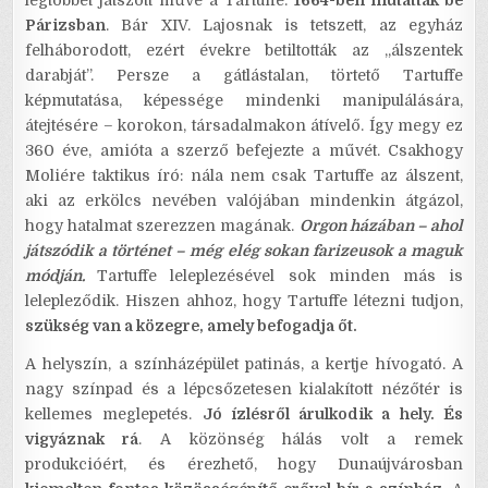
legtöbbet játszott műve a Tartuffe.
1664-ben mutatták be
Párizsban
. Bár XIV. Lajosnak is tetszett, az egyház
felháborodott, ezért évekre betiltották az „álszentek
darabját”. Persze a gátlástalan, törtető Tartuffe
képmutatása, képessége mindenki manipulálására,
átejtésére – korokon, társadalmakon átívelő. Így megy ez
360 éve, amióta a szerző befejezte a művét. Csakhogy
Moliére taktikus író: nála nem csak Tartuffe az álszent,
aki az erkölcs nevében valójában mindenkin átgázol,
hogy hatalmat szerezzen magának.
Orgon házában – ahol
játszódik a történet – még elég sokan farizeusok a maguk
módján.
Tartuffe leleplezésével sok minden más is
lelepleződik. Hiszen ahhoz, hogy Tartuffe létezni tudjon,
szükség van a közegre, amely befogadja őt.
A helyszín, a színházépület patinás, a kertje hívogató. A
nagy színpad és a lépcsőzetesen kialakított nézőtér is
kellemes meglepetés.
Jó ízlésről árulkodik a hely. És
vigyáznak rá
. A közönség hálás volt a remek
produkcióért, és érezhető, hogy Dunaújvárosban