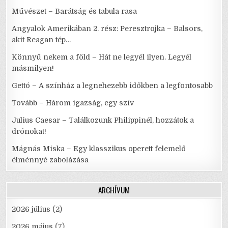
Művészet – Barátság és tabula rasa
Angyalok Amerikában 2. rész: Peresztrojka – Balsors,
akit Reagan tép…
Könnyű nekem a föld – Hát ne legyél ilyen. Legyél
másmilyen!
Gettó – A színház a legnehezebb időkben a legfontosabb
Tovább – Három igazság, egy szív
Julius Caesar – Találkozunk Philippinél, hozzátok a
drónokat!
Mágnás Miska – Egy klasszikus operett felemelő
élménnyé zabolázása
ARCHÍVUM
2026 július
(2)
2026 május
(7)