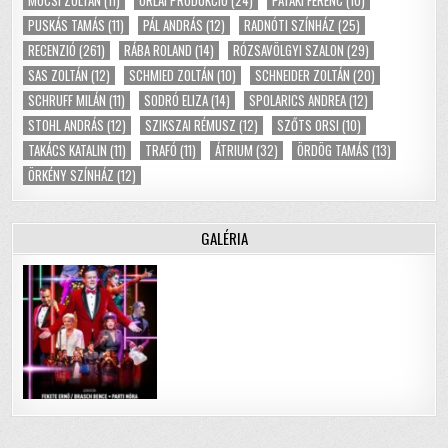
MUCSI ZOLTÁN
(11)
ORLAI PRODUKCIÓ
(24)
PATAKI FERENC
(10)
PUSKÁS TAMÁS
(11)
PÁL ANDRÁS
(12)
RADNÓTI SZÍNHÁZ
(25)
RECENZIÓ
(261)
RÁBA ROLAND
(14)
RÓZSAVÖLGYI SZALON
(29)
SAS ZOLTÁN
(12)
SCHMIED ZOLTÁN
(10)
SCHNEIDER ZOLTÁN
(20)
SCHRUFF MILÁN
(11)
SODRÓ ELIZA
(14)
SPOLARICS ANDREA
(12)
STOHL ANDRÁS
(12)
SZIKSZAI RÉMUSZ
(12)
SZŐTS ORSI
(10)
TAKÁCS KATALIN
(11)
TRAFÓ
(11)
ÁTRIUM
(32)
ÖRDÖG TAMÁS
(13)
ÖRKÉNY SZÍNHÁZ
(12)
GALÉRIA