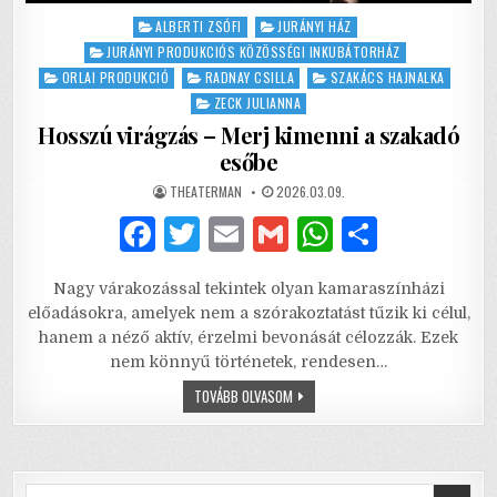
Posted
ALBERTI ZSÓFI
JURÁNYI HÁZ
in
JURÁNYI PRODUKCIÓS KÖZÖSSÉGI INKUBÁTORHÁZ
ORLAI PRODUKCIÓ
RADNAY CSILLA
SZAKÁCS HAJNALKA
ZECK JULIANNA
Hosszú virágzás – Merj kimenni a szakadó
esőbe
AUTHOR:
PUBLISHED
THEATERMAN
2026.03.09.
DATE:
F
T
E
G
W
S
a
w
m
m
h
h
Nagy várakozással tekintek olyan kamaraszínházi
c
it
ai
ai
at
ar
előadásokra, amelyek nem a szórakoztatást tűzik ki célul,
e
te
l
l
s
e
hanem a néző aktív, érzelmi bevonását célozzák. Ezek
nem könnyű történetek, rendesen…
b
r
A
HOSSZÚ
TOVÁBB OLVASOM
o
p
VIRÁGZÁS
–
o
p
MERJ
KIMENNI
A
k
SZAKADÓ
ESŐBE
Search