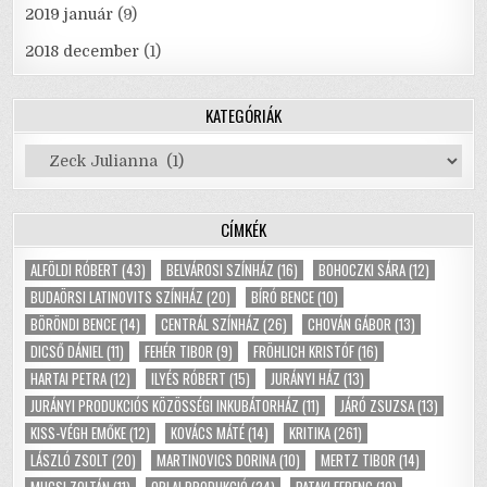
2019 január
(9)
2018 december
(1)
KATEGÓRIÁK
Kategóriák
CÍMKÉK
ALFÖLDI RÓBERT
(43)
BELVÁROSI SZÍNHÁZ
(16)
BOHOCZKI SÁRA
(12)
BUDAÖRSI LATINOVITS SZÍNHÁZ
(20)
BÍRÓ BENCE
(10)
BÖRÖNDI BENCE
(14)
CENTRÁL SZÍNHÁZ
(26)
CHOVÁN GÁBOR
(13)
DICSŐ DÁNIEL
(11)
FEHÉR TIBOR
(9)
FRÖHLICH KRISTÓF
(16)
HARTAI PETRA
(12)
ILYÉS RÓBERT
(15)
JURÁNYI HÁZ
(13)
JURÁNYI PRODUKCIÓS KÖZÖSSÉGI INKUBÁTORHÁZ
(11)
JÁRÓ ZSUZSA
(13)
KISS-VÉGH EMŐKE
(12)
KOVÁCS MÁTÉ
(14)
KRITIKA
(261)
LÁSZLÓ ZSOLT
(20)
MARTINOVICS DORINA
(10)
MERTZ TIBOR
(14)