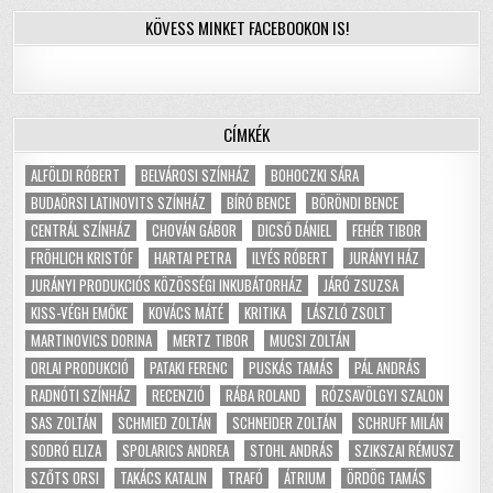
KÖVESS MINKET FACEBOOKON IS!
CÍMKÉK
ALFÖLDI RÓBERT
BELVÁROSI SZÍNHÁZ
BOHOCZKI SÁRA
BUDAÖRSI LATINOVITS SZÍNHÁZ
BÍRÓ BENCE
BÖRÖNDI BENCE
CENTRÁL SZÍNHÁZ
CHOVÁN GÁBOR
DICSŐ DÁNIEL
FEHÉR TIBOR
FRÖHLICH KRISTÓF
HARTAI PETRA
ILYÉS RÓBERT
JURÁNYI HÁZ
JURÁNYI PRODUKCIÓS KÖZÖSSÉGI INKUBÁTORHÁZ
JÁRÓ ZSUZSA
KISS-VÉGH EMŐKE
KOVÁCS MÁTÉ
KRITIKA
LÁSZLÓ ZSOLT
MARTINOVICS DORINA
MERTZ TIBOR
MUCSI ZOLTÁN
ORLAI PRODUKCIÓ
PATAKI FERENC
PUSKÁS TAMÁS
PÁL ANDRÁS
RADNÓTI SZÍNHÁZ
RECENZIÓ
RÁBA ROLAND
RÓZSAVÖLGYI SZALON
SAS ZOLTÁN
SCHMIED ZOLTÁN
SCHNEIDER ZOLTÁN
SCHRUFF MILÁN
SODRÓ ELIZA
SPOLARICS ANDREA
STOHL ANDRÁS
SZIKSZAI RÉMUSZ
SZŐTS ORSI
TAKÁCS KATALIN
TRAFÓ
ÁTRIUM
ÖRDÖG TAMÁS