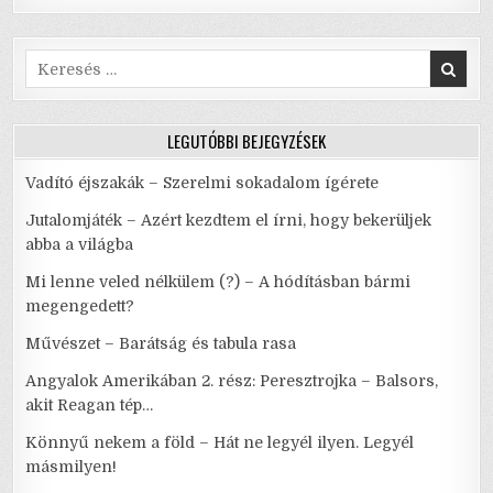
Search
for:
LEGUTÓBBI BEJEGYZÉSEK
Vadító éjszakák – Szerelmi sokadalom ígérete
Jutalomjáték – Azért kezdtem el írni, hogy bekerüljek
abba a világba
Mi lenne veled nélkülem (?) – A hódításban bármi
megengedett?
Művészet – Barátság és tabula rasa
Angyalok Amerikában 2. rész: Peresztrojka – Balsors,
akit Reagan tép…
Könnyű nekem a föld – Hát ne legyél ilyen. Legyél
másmilyen!