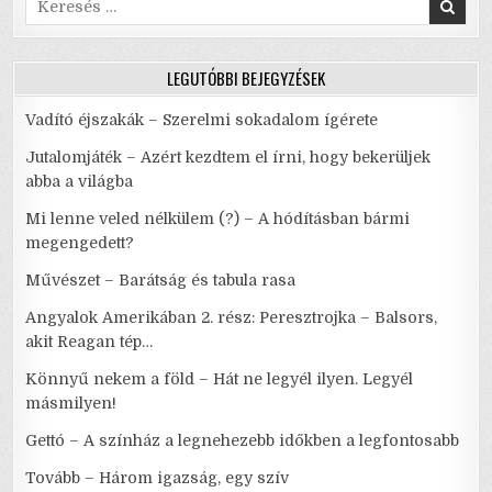
for:
LEGUTÓBBI BEJEGYZÉSEK
Vadító éjszakák – Szerelmi sokadalom ígérete
Jutalomjáték – Azért kezdtem el írni, hogy bekerüljek
abba a világba
Mi lenne veled nélkülem (?) – A hódításban bármi
megengedett?
Művészet – Barátság és tabula rasa
Angyalok Amerikában 2. rész: Peresztrojka – Balsors,
akit Reagan tép…
Könnyű nekem a föld – Hát ne legyél ilyen. Legyél
másmilyen!
Gettó – A színház a legnehezebb időkben a legfontosabb
Tovább – Három igazság, egy szív