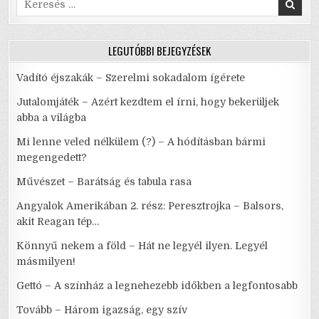
for:
LEGUTÓBBI BEJEGYZÉSEK
Vadító éjszakák – Szerelmi sokadalom ígérete
Jutalomjáték – Azért kezdtem el írni, hogy bekerüljek
abba a világba
Mi lenne veled nélkülem (?) – A hódításban bármi
megengedett?
Művészet – Barátság és tabula rasa
Angyalok Amerikában 2. rész: Peresztrojka – Balsors,
akit Reagan tép…
Könnyű nekem a föld – Hát ne legyél ilyen. Legyél
másmilyen!
Gettó – A színház a legnehezebb időkben a legfontosabb
Tovább – Három igazság, egy szív