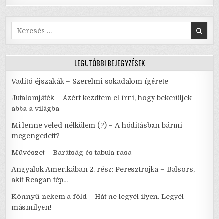
Search
for:
LEGUTÓBBI BEJEGYZÉSEK
Vadító éjszakák – Szerelmi sokadalom ígérete
Jutalomjáték – Azért kezdtem el írni, hogy bekerüljek
abba a világba
Mi lenne veled nélkülem (?) – A hódításban bármi
megengedett?
Művészet – Barátság és tabula rasa
Angyalok Amerikában 2. rész: Peresztrojka – Balsors,
akit Reagan tép…
Könnyű nekem a föld – Hát ne legyél ilyen. Legyél
másmilyen!