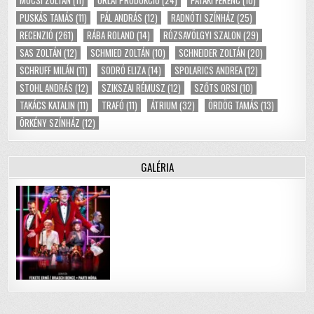
MUCSI ZOLTÁN
(11)
ORLAI PRODUKCIÓ
(24)
PATAKI FERENC
(10)
PUSKÁS TAMÁS
(11)
PÁL ANDRÁS
(12)
RADNÓTI SZÍNHÁZ
(25)
RECENZIÓ
(261)
RÁBA ROLAND
(14)
RÓZSAVÖLGYI SZALON
(29)
SAS ZOLTÁN
(12)
SCHMIED ZOLTÁN
(10)
SCHNEIDER ZOLTÁN
(20)
SCHRUFF MILÁN
(11)
SODRÓ ELIZA
(14)
SPOLARICS ANDREA
(12)
STOHL ANDRÁS
(12)
SZIKSZAI RÉMUSZ
(12)
SZŐTS ORSI
(10)
TAKÁCS KATALIN
(11)
TRAFÓ
(11)
ÁTRIUM
(32)
ÖRDÖG TAMÁS
(13)
ÖRKÉNY SZÍNHÁZ
(12)
GALÉRIA