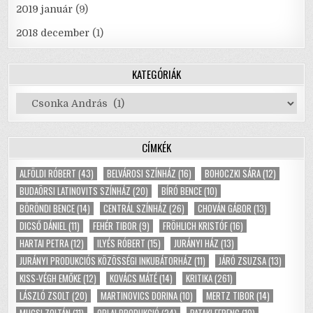
2019 január
(9)
2018 december
(1)
KATEGÓRIÁK
Kategóriák
CÍMKÉK
ALFÖLDI RÓBERT
(43)
BELVÁROSI SZÍNHÁZ
(16)
BOHOCZKI SÁRA
(12)
BUDAÖRSI LATINOVITS SZÍNHÁZ
(20)
BÍRÓ BENCE
(10)
BÖRÖNDI BENCE
(14)
CENTRÁL SZÍNHÁZ
(26)
CHOVÁN GÁBOR
(13)
DICSŐ DÁNIEL
(11)
FEHÉR TIBOR
(9)
FRÖHLICH KRISTÓF
(16)
HARTAI PETRA
(12)
ILYÉS RÓBERT
(15)
JURÁNYI HÁZ
(13)
JURÁNYI PRODUKCIÓS KÖZÖSSÉGI INKUBÁTORHÁZ
(11)
JÁRÓ ZSUZSA
(13)
KISS-VÉGH EMŐKE
(12)
KOVÁCS MÁTÉ
(14)
KRITIKA
(261)
LÁSZLÓ ZSOLT
(20)
MARTINOVICS DORINA
(10)
MERTZ TIBOR
(14)