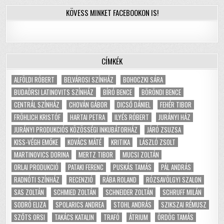
KÖVESS MINKET FACEBOOKON IS!
CÍMKÉK
ALFÖLDI RÓBERT
BELVÁROSI SZÍNHÁZ
BOHOCZKI SÁRA
BUDAÖRSI LATINOVITS SZÍNHÁZ
BÍRÓ BENCE
BÖRÖNDI BENCE
CENTRÁL SZÍNHÁZ
CHOVÁN GÁBOR
DICSŐ DÁNIEL
FEHÉR TIBOR
FRÖHLICH KRISTÓF
HARTAI PETRA
ILYÉS RÓBERT
JURÁNYI HÁZ
JURÁNYI PRODUKCIÓS KÖZÖSSÉGI INKUBÁTORHÁZ
JÁRÓ ZSUZSA
KISS-VÉGH EMŐKE
KOVÁCS MÁTÉ
KRITIKA
LÁSZLÓ ZSOLT
MARTINOVICS DORINA
MERTZ TIBOR
MUCSI ZOLTÁN
ORLAI PRODUKCIÓ
PATAKI FERENC
PUSKÁS TAMÁS
PÁL ANDRÁS
RADNÓTI SZÍNHÁZ
RECENZIÓ
RÁBA ROLAND
RÓZSAVÖLGYI SZALON
SAS ZOLTÁN
SCHMIED ZOLTÁN
SCHNEIDER ZOLTÁN
SCHRUFF MILÁN
SODRÓ ELIZA
SPOLARICS ANDREA
STOHL ANDRÁS
SZIKSZAI RÉMUSZ
SZŐTS ORSI
TAKÁCS KATALIN
TRAFÓ
ÁTRIUM
ÖRDÖG TAMÁS