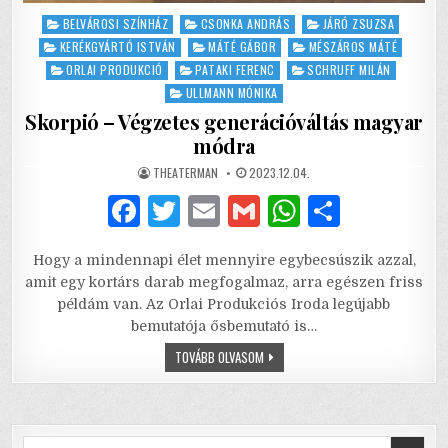
Posted
BELVÁROSI SZÍNHÁZ
CSONKA ANDRÁS
JÁRÓ ZSUZSA
in
KERÉKGYÁRTÓ ISTVÁN
MÁTÉ GÁBOR
MÉSZÁROS MÁTÉ
ORLAI PRODUKCIÓ
PATAKI FERENC
SCHRUFF MILÁN
ULLMANN MÓNIKA
Skorpió – Végzetes generációváltás magyar
módra
AUTHOR:
PUBLISHED
THEATERMAN
2023.12.04.
DATE:
F
T
E
G
W
S
a
w
m
m
h
h
Hogy a mindennapi élet mennyire egybecsúszik azzal,
c
it
ai
ai
at
ar
amit egy kortárs darab megfogalmaz, arra egészen friss
e
te
l
l
s
e
példám van. Az Orlai Produkciós Iroda legújabb
bemutatója ősbemutató is…
b
r
A
SKORPIÓ
TOVÁBB OLVASOM
o
p
–
VÉGZETES
o
p
GENERÁCIÓVÁLTÁS
MAGYAR
MÓDRA
k
Search