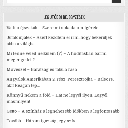
for:
LEGUTÓBBI BEJEGYZÉSEK
Vadító éjszakák – Szerelmi sokadalom ígérete
Jutalomjáték – Azért kezdtem el írni, hogy bekerüljek
abba a világba
Mi lenne veled nélkülem (?) – A hódításban bármi
megengedett?
Művészet – Barátság és tabula rasa
Angyalok Amerikában 2. rész: Peresztrojka – Balsors,
akit Reagan tép…
Könnyű nekem a föld – Hát ne legyél ilyen. Legyél
másmilyen!
Gettó – A színház a legnehezebb időkben a legfontosabb
Tovább – Három igazság, egy szív