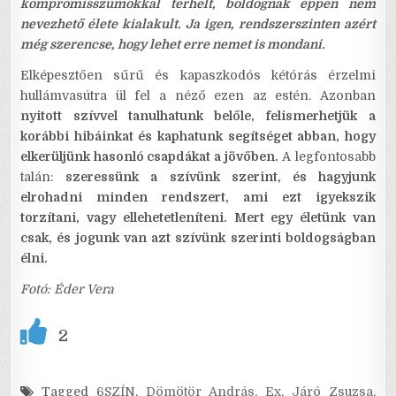
kompromisszumokkal terhelt, boldognak éppen nem
nevezhető élete kialakult.
Ja igen, rendszerszinten azért
még szerencse, hogy lehet erre nemet is mondani.
Elképesztően sűrű és kapaszkodós kétórás érzelmi
hullámvasútra ül fel a néző ezen az estén. Azonban
nyitott szívvel tanulhatunk belőle, felismerhetjük a
korábbi hibáinkat és kaphatunk segítséget abban, hogy
elkerüljünk hasonló csapdákat a jövőben.
A legfontosabb
talán:
szeressünk a szívünk szerint, és hagyjunk
elrohadni minden rendszert, ami ezt igyekszik
torzítani, vagy ellehetetleníteni. Mert egy életünk van
csak, és jogunk van azt szívünk szerinti boldogságban
élni.
Fotó: Éder Vera
2
Tagged
6SZÍN
,
Dömötör András
,
Ex
,
Járó Zsuzsa
,