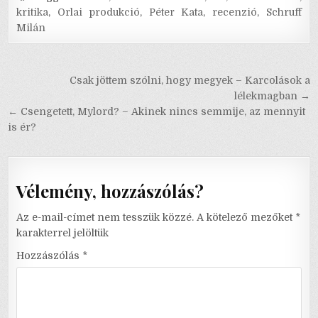
kritika
,
Orlai produkció
,
Péter Kata
,
recenzió
,
Schruff
Milán
Bejegyzés
Csak jöttem szólni, hogy megyek – Karcolások a
navigáció
lélekmagban →
← Csengetett, Mylord? – Akinek nincs semmije, az mennyit
is ér?
Vélemény, hozzászólás?
Az e-mail-címet nem tesszük közzé.
A kötelező mezőket
*
karakterrel jelöltük
Hozzászólás
*