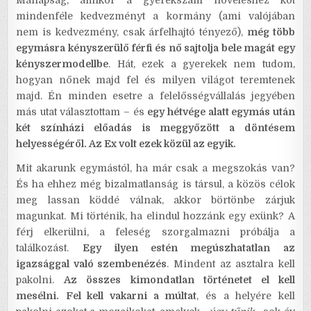
Manapság, amikor a gyerekszám növeléshez köt
mindenféle kedvezményt a kormány (ami valójában
nem is kedvezmény, csak árfelhajtó tényező),
még több
egymásra kényszerülő férfi és nő sajtolja bele magát egy
kényszermodellbe
. Hát, ezek a gyerekek nem tudom,
hogyan nőnek majd fel és milyen világot teremtenek
majd. Én minden esetre a felelősségvállalás jegyében
más utat választottam – és
egy hétvége alatt egymás után
két színházi előadás is meggyőzött a döntésem
helyességéről. Az Ex volt ezek közül az egyik.
Mit akarunk egymástól, ha már csak a megszokás van?
És ha ehhez még bizalmatlanság is társul, a közös célok
meg lassan köddé válnak, akkor börtönbe zárjuk
magunkat. Mi történik, ha elindul hozzánk egy exünk? A
férj elkerülni, a feleség szorgalmazni próbálja a
találkozást.
Egy ilyen estén megúszhatatlan az
igazsággal való szembenézés
. Mindent az asztalra kell
pakolni.
Az összes kimondatlan történetet el kell
mesélni.
Fel kell vakarni a múltat
, és a helyére kell