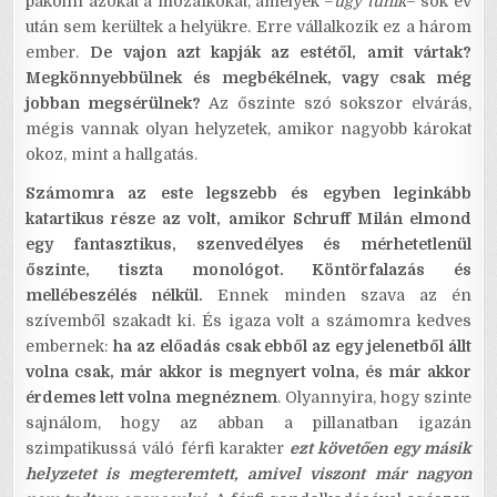
pakolni azokat a mozaikokat, amelyek –
úgy tűnik
– sok év
után sem kerültek a helyükre. Erre vállalkozik ez a három
ember.
De vajon azt kapják az estétől, amit vártak?
Megkönnyebbülnek és megbékélnek, vagy csak még
jobban megsérülnek?
Az őszinte szó sokszor elvárás,
mégis vannak olyan helyzetek, amikor nagyobb károkat
okoz, mint a hallgatás.
Számomra az este legszebb és egyben leginkább
katartikus része az volt, amikor Schruff Milán elmond
egy fantasztikus, szenvedélyes és mérhetetlenül
őszinte, tiszta monológot. Köntörfalazás és
mellébeszélés nélkül.
Ennek minden szava az én
szívemből szakadt ki. És igaza volt a számomra kedves
embernek:
ha az előadás csak ebből az egy jelenetből állt
volna csak, már akkor is megnyert volna, és már akkor
érdemes lett volna megnéznem
. Olyannyira, hogy szinte
sajnálom, hogy az abban a pillanatban igazán
szimpatikussá váló férfi karakter
ezt követően egy másik
helyzetet is megteremtett, amivel viszont már nagyon