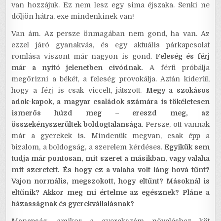
van hozzájuk. Ez nem lesz egy sima éjszaka. Senki ne
dőljön hátra, exe mindenkinek van!
Van ám. Az persze önmagában nem gond, ha van. Az
ezzel járó gyanakvás, és egy aktuális párkapcsolat
romlása viszont már nagyon is gond.
Feleség és férj
már a nyitó jelenetben civódnak.
A férfi próbálja
megőrizni a békét, a feleség provokálja. Aztán kiderül,
hogy a férj is csak viccelt, játszott.
Megy a szokásos
adok-kapok, a magyar családok számára is tökéletesen
ismerős húzd meg – ereszd meg, az
összekényszerültek boldogtalansága
. Persze, ott vannak
már a gyerekek is. Mindenük megvan, csak épp a
bizalom, a boldogság, a szerelem kérdéses.
Egyikük sem
tudja már pontosan, mit szeret a másikban, vagy valaha
mit szeretett. És hogy ez a valaha volt láng hová tűnt?
Vajon normális, megszokott, hogy eltűnt? Másoknál is
eltűnik? Akkor meg mi értelme az egésznek? Pláne a
házasságnak és gyerekvállalásnak?