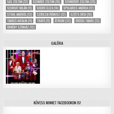
SAS ZOLTÁN
(12)
SCHMIED ZOLTÁN
(10)
SCHNEIDER ZOLTÁN
(20)
SCHRUFF MILÁN
(11)
SODRÓ ELIZA
(14)
SPOLARICS ANDREA
(12)
STOHL ANDRÁS
(12)
SZIKSZAI RÉMUSZ
(12)
SZŐTS ORSI
(10)
TAKÁCS KATALIN
(11)
TRAFÓ
(11)
ÁTRIUM
(32)
ÖRDÖG TAMÁS
(13)
ÖRKÉNY SZÍNHÁZ
(12)
GALÉRIA
KÖVESS MINKET FACEBOOKON IS!