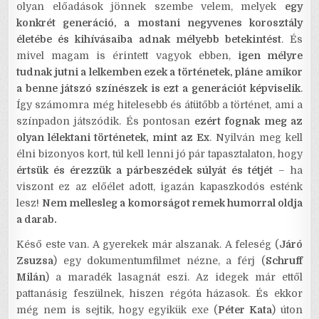
olyan előadások jönnek szembe velem, melyek
egy
konkrét generáció, a mostani negyvenes korosztály
életébe és kihívásaiba adnak mélyebb betekintést
. És
mivel magam is érintett vagyok ebben,
igen mélyre
tudnak jutni a lelkemben ezek a történetek, pláne amikor
a benne játszó színészek is ezt a generációt képviselik
.
Így számomra még hitelesebb és átütőbb a történet, ami a
színpadon játszódik. És pontosan
ezért fognak meg az
olyan lélektani történetek, mint az Ex
. Nyilván meg kell
élni bizonyos kort, túl kell lenni jó pár tapasztalaton, hogy
értsük és érezzük a párbeszédek súlyát és tétjét
– ha
viszont ez az előélet adott, igazán kapaszkodós esténk
lesz!
Nem mellesleg a komorságot remek humorral oldja
a darab.
Késő este van. A gyerekek már alszanak. A feleség (
Járó
Zsuzsa
) egy dokumentumfilmet nézne, a férj (
Schruff
Milán
) a maradék lasagnát eszi. Az idegek már ettől
pattanásig feszülnek, hiszen régóta házasok. És ekkor
még nem is sejtik, hogy egyikük exe (
Péter Kata
) úton