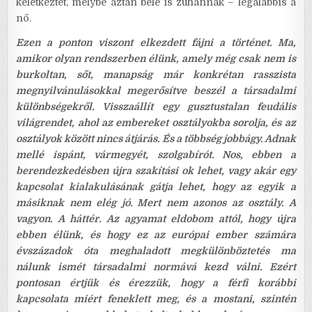
keletkeztet, melybe aztán bele is zuhannak – legalábbis a
nő.
Ezen a ponton viszont elkezdett fájni a történet. Ma,
amikor olyan rendszerben élünk, amely még csak nem is
burkoltan, sőt, manapság már konkrétan rasszista
megnyilvánulásokkal megerősítve beszél a társadalmi
különbségekről. Visszaállít egy gusztustalan feudális
világrendet, ahol az embereket osztályokba sorolja, és az
osztályok között nincs átjárás. És a többség jobbágy. Adnak
mellé ispánt, vármegyét, szolgabírót. Nos, ebben a
berendezkedésben újra szakítási ok lehet, vagy akár egy
kapcsolat kialakulásának gátja lehet, hogy az egyik a
másiknak nem elég jó. Mert nem azonos az osztály. A
vagyon. A háttér. Az agyamat eldobom attól, hogy újra
ebben élünk, és hogy ez az európai ember számára
évszázadok óta meghaladott megkülönböztetés ma
nálunk ismét társadalmi normává kezd válni. Ezért
pontosan értjük és érezzük, hogy a férfi korábbi
kapcsolata miért feneklett meg, és a mostani, szintén