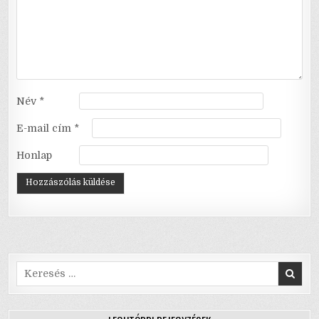
Név
*
E-mail cím
*
Honlap
Search
for: