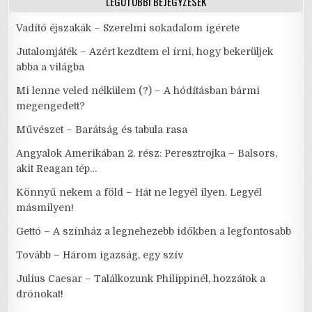
LEGUTÓBBI BEJEGYZÉSEK
Vadító éjszakák – Szerelmi sokadalom ígérete
Jutalomjáték – Azért kezdtem el írni, hogy bekerüljek
abba a világba
Mi lenne veled nélkülem (?) – A hódításban bármi
megengedett?
Művészet – Barátság és tabula rasa
Angyalok Amerikában 2. rész: Peresztrojka – Balsors,
akit Reagan tép…
Könnyű nekem a föld – Hát ne legyél ilyen. Legyél
másmilyen!
Gettó – A színház a legnehezebb időkben a legfontosabb
Tovább – Három igazság, egy szív
Julius Caesar – Találkozunk Philippinél, hozzátok a
drónokat!