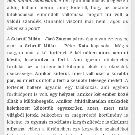
nem tudtam azonosulni.
A férfi gondolkodásával egészen
addig tudtam menni, amíg kiderült, hogy az őszinte
kifakadással elmondott vallomása mögött
mi volt a
valódi szándék
. Onnantól viszont már nem.
Vajon mi
lehet ez a pont?
A
Schruff Milán – Járó Zsuzsa
páros épp olyan érvényes,
akár a
Schruff Milán – Péter Kata
kapcsolat. Mégis
nagyon más a két történet.
A két nőben sincs semmi
közös, leszámítva a férfit.
Ami igazán döbbenetes
fordulat, az a történetből kibomló okok és okozatok
összessége.
Amikor kiderül, miért vált szét a korábbi
pár, és miért döntött a férfi a későbbi felesége mellett.
A
történet háttere ugyanis egy találkozás, ami egyben
fordulópont is volt:
egy helyzet, amikor két ember közé
álltak a különbségeik. Amikor áthidalhatatlan szakadék
keletkezett közöttük egyszerűen azért, mert más
világból jöttek.
Miközben ez megerősítő körülmény is
lehetne, és
egymás csodálatos kiegészítésére is alkalmat
adhatna
, ebben a történetben egy kegyetlen szakadékot