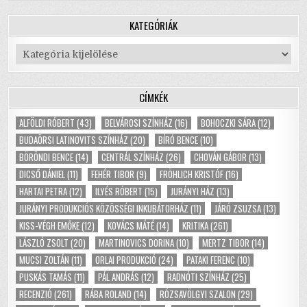
KATEGÓRIÁK
Kategóriák
CÍMKÉK
ALFÖLDI RÓBERT
(43)
BELVÁROSI SZÍNHÁZ
(16)
BOHOCZKI SÁRA
(12)
BUDAÖRSI LATINOVITS SZÍNHÁZ
(20)
BÍRÓ BENCE
(10)
BÖRÖNDI BENCE
(14)
CENTRÁL SZÍNHÁZ
(26)
CHOVÁN GÁBOR
(13)
DICSŐ DÁNIEL
(11)
FEHÉR TIBOR
(9)
FRÖHLICH KRISTÓF
(16)
HARTAI PETRA
(12)
ILYÉS RÓBERT
(15)
JURÁNYI HÁZ
(13)
JURÁNYI PRODUKCIÓS KÖZÖSSÉGI INKUBÁTORHÁZ
(11)
JÁRÓ ZSUZSA
(13)
KISS-VÉGH EMŐKE
(12)
KOVÁCS MÁTÉ
(14)
KRITIKA
(261)
LÁSZLÓ ZSOLT
(20)
MARTINOVICS DORINA
(10)
MERTZ TIBOR
(14)
MUCSI ZOLTÁN
(11)
ORLAI PRODUKCIÓ
(24)
PATAKI FERENC
(10)
PUSKÁS TAMÁS
(11)
PÁL ANDRÁS
(12)
RADNÓTI SZÍNHÁZ
(25)
RECENZIÓ
(261)
RÁBA ROLAND
(14)
RÓZSAVÖLGYI SZALON
(29)