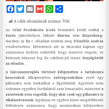
F
T
E
G
W
S
a
w
m
m
h
h
A cikk olvasóinak száma:
706
c
it
ai
ai
at
ar
e
te
l
l
s
e
Az
Orlai Produkciós Iroda
bemutatói közül ezúttal a
6szín
játszóhelyen látható
Marius von Mayenburg
-
b
r
A
darabot, az
Ex
c. előadást néztem meg
Dömötör András
o
p
rendezésében. Előzetesen azt az útravalót kaptam egy
számomra kedves embertől, hogy ismerve engem, ez
o
p
biztosan tetszeni fog. És valóban jól ismer:
lenyűgözött
k
az előadás
.
A háromszereplős történet kifejezetten a tartalomra
koncentrál
. Elképesztően
szövegcentrikus
, ezért egy
pillanatra sem lankadhat a figyelmünk. Egyrészt nem
érdemes egyetlen fordulatról sem lemaradni, másrészt
a
színészek sem engedik, hogy akár csak egy pillanatra is
elkalandozzunk
. Izgalmas és egyben kissé megdöbbentő
felfedezés számomra, hogy mostanában kifejezetten