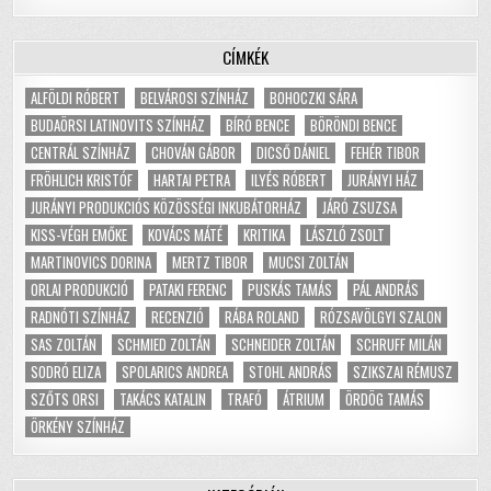
CÍMKÉK
ALFÖLDI RÓBERT
BELVÁROSI SZÍNHÁZ
BOHOCZKI SÁRA
BUDAÖRSI LATINOVITS SZÍNHÁZ
BÍRÓ BENCE
BÖRÖNDI BENCE
CENTRÁL SZÍNHÁZ
CHOVÁN GÁBOR
DICSŐ DÁNIEL
FEHÉR TIBOR
FRÖHLICH KRISTÓF
HARTAI PETRA
ILYÉS RÓBERT
JURÁNYI HÁZ
JURÁNYI PRODUKCIÓS KÖZÖSSÉGI INKUBÁTORHÁZ
JÁRÓ ZSUZSA
KISS-VÉGH EMŐKE
KOVÁCS MÁTÉ
KRITIKA
LÁSZLÓ ZSOLT
MARTINOVICS DORINA
MERTZ TIBOR
MUCSI ZOLTÁN
ORLAI PRODUKCIÓ
PATAKI FERENC
PUSKÁS TAMÁS
PÁL ANDRÁS
RADNÓTI SZÍNHÁZ
RECENZIÓ
RÁBA ROLAND
RÓZSAVÖLGYI SZALON
SAS ZOLTÁN
SCHMIED ZOLTÁN
SCHNEIDER ZOLTÁN
SCHRUFF MILÁN
SODRÓ ELIZA
SPOLARICS ANDREA
STOHL ANDRÁS
SZIKSZAI RÉMUSZ
SZŐTS ORSI
TAKÁCS KATALIN
TRAFÓ
ÁTRIUM
ÖRDÖG TAMÁS
ÖRKÉNY SZÍNHÁZ