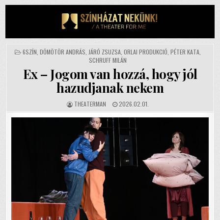
Skip
to
content
POSTED
6SZÍN
,
DÖMÖTÖR ANDRÁS
,
JÁRÓ ZSUZSA
,
ORLAI PRODUKCIÓ
,
PÉTER KATA
,
IN
SCHRUFF MILÁN
Ex – Jogom van hozzá, hogy jól
hazudjanak nekem
AUTHOR:
PUBLISHED
THEATERMAN
2026.02.01.
DATE: