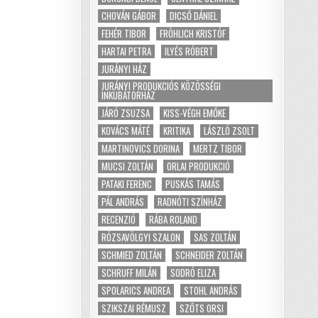
CHOVÁN GÁBOR
DICSŐ DÁNIEL
FEHÉR TIBOR
FRÖHLICH KRISTÓF
HARTAI PETRA
ILYÉS RÓBERT
JURÁNYI HÁZ
JURÁNYI PRODUKCIÓS KÖZÖSSÉGI
INKUBÁTORHÁZ
JÁRÓ ZSUZSA
KISS-VÉGH EMŐKE
KOVÁCS MÁTÉ
KRITIKA
LÁSZLÓ ZSOLT
MARTINOVICS DORINA
MERTZ TIBOR
MUCSI ZOLTÁN
ORLAI PRODUKCIÓ
PATAKI FERENC
PUSKÁS TAMÁS
PÁL ANDRÁS
RADNÓTI SZÍNHÁZ
RECENZIÓ
RÁBA ROLAND
RÓZSAVÖLGYI SZALON
SAS ZOLTÁN
SCHMIED ZOLTÁN
SCHNEIDER ZOLTÁN
SCHRUFF MILÁN
SODRÓ ELIZA
SPOLARICS ANDREA
STOHL ANDRÁS
SZIKSZAI RÉMUSZ
SZŐTS ORSI