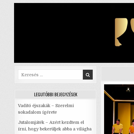
Skip
to
content
Search
for:
LEGUTÓBBI BEJEGYZÉSEK
Vadító éjszakák – Szerelmi
sokadalom ígérete
Jutalomjáték – Azért kezdtem el
írni, hogy bekerüljek abba a világba