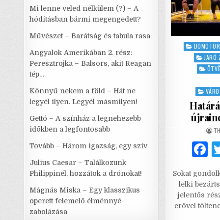
Mi lenne veled nélkülem (?) – A
hódításban bármi megengedett?
Művészet – Barátság és tabula rasa
Posted
DÖMÖTÖR
Angyalok Amerikában 2. rész:
in
JÁRÓ 
Peresztrojka – Balsors, akit Reagan
ÖTV
tép…
Könnyű nekem a föld – Hát ne
VÁRO
legyél ilyen. Legyél másmilyen!
Határá
újrain
Gettó – A színház a legnehezebb
időkben a legfontosabb
AU
TH
Tovább – Három igazság, egy szív
a
Julius Caesar – Találkozunk
Philippinél, hozzátok a drónokat!
Sokat gondolk
c
lelki bezár
Mágnás Miska – Egy klasszikus
e
jelentős rés
operett felemelő élménnyé
erővel tölten
zabolázása