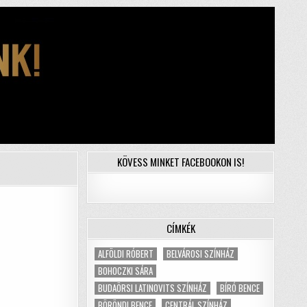
KÖVESS MINKET FACEBOOKON IS!
CÍMKÉK
ALFÖLDI RÓBERT
BELVÁROSI SZÍNHÁZ
BOHOCZKI SÁRA
BUDAÖRSI LATINOVITS SZÍNHÁZ
BÍRÓ BENCE
BÖRÖNDI BENCE
CENTRÁL SZÍNHÁZ