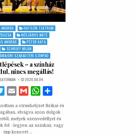
 ANDRÁS
HATSZÍN TEÁTRUM
ZSUZSA
MÉSZÁROS MÁTÉ
ÖS ANDRÁS
PÉTER KATA
SCHRUFF MILÁN
SMAJORI SZABADTÉRI SZÍNPAD
tlépések – a színház
dul, nincs megállás!
THOR:
PUBLISHED
EATERMAN
2020.08.04.
DATE:
F
T
E
G
W
S
w
m
m
h
h
odtam a vírushelyzet fizikai és
it
ai
ai
at
ar
tságában, elvágva azon dolgok
te
l
l
s
e
zétől, melyek szenvedéllyel és
ek fel –legyen az színház, vagy
b
r
A
épp koncert-…