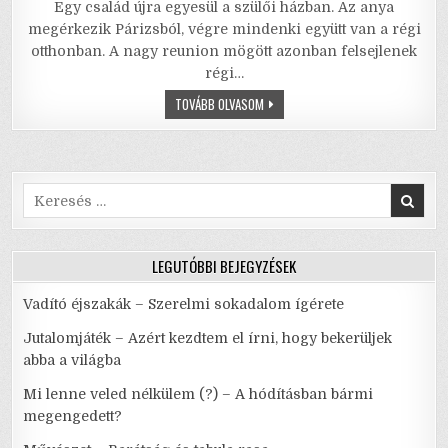
Egy család újra egyesül a szülői házban. Az anya
c
it
ai
ai
at
ar
megérkezik Párizsból, végre mindenki együtt van a régi
e
te
l
l
s
e
otthonban. A nagy reunion mögött azonban felsejlenek
régi…
b
r
A
CSERESZNYÉSKERT
TOVÁBB OLVASOM
o
p
–
PÉNZES
o
p
KOMÉDIA
TRAGIKUS
NAPOKRA
k
Search
for:
LEGUTÓBBI BEJEGYZÉSEK
Vadító éjszakák – Szerelmi sokadalom ígérete
Jutalomjáték – Azért kezdtem el írni, hogy bekerüljek
abba a világba
Mi lenne veled nélkülem (?) – A hódításban bármi
megengedett?