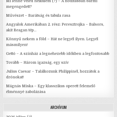
Mi lenne veled nélkülem (?) – A hódításban bármi
megengedett?
Művészet – Barátság és tabula rasa
Angyalok Amerikában 2. rész: Peresztrojka – Balsors,
akit Reagan tép…
Könnyű nekem a föld – Hát ne legyél ilyen. Legyél
másmilyen!
Gettó – A színház a legnehezebb időkben a legfontosabb
Tovább – Három igazság, egy szív
Julius Caesar – Találkozunk Philippinél, hozzátok a
drónokat!
Mágnás Miska – Egy klasszikus operett felemelő
élménnyé zabolázása
ARCHÍVUM