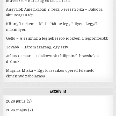
Művészet – Barátság és tabula rasa
Angyalok Amerikában 2. rész: Peresztrojka – Balsors,
akit Reagan tép…
Könnyű nekem a föld – Hát ne legyél ilyen. Legyél
másmilyen!
Gettó – A színház a legnehezebb időkben a legfontosabb
Tovább – Három igazság, egy szív
Julius Caesar – Találkozunk Philippinél, hozzátok a
drónokat!
Mágnás Miska – Egy klasszikus operett felemelő
élménnyé zabolázása
ARCHÍVUM
2026 július
(2)
2026 május
(7)