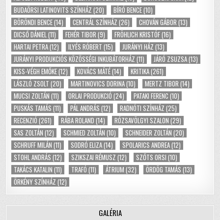
BUDAÖRSI LATINOVITS SZÍNHÁZ
(20)
BÍRÓ BENCE
(10)
BÖRÖNDI BENCE
(14)
CENTRÁL SZÍNHÁZ
(26)
CHOVÁN GÁBOR
(13)
DICSŐ DÁNIEL
(11)
FEHÉR TIBOR
(9)
FRÖHLICH KRISTÓF
(16)
HARTAI PETRA
(12)
ILYÉS RÓBERT
(15)
JURÁNYI HÁZ
(13)
JURÁNYI PRODUKCIÓS KÖZÖSSÉGI INKUBÁTORHÁZ
(11)
JÁRÓ ZSUZSA
(13)
KISS-VÉGH EMŐKE
(12)
KOVÁCS MÁTÉ
(14)
KRITIKA
(261)
LÁSZLÓ ZSOLT
(20)
MARTINOVICS DORINA
(10)
MERTZ TIBOR
(14)
MUCSI ZOLTÁN
(11)
ORLAI PRODUKCIÓ
(24)
PATAKI FERENC
(10)
PUSKÁS TAMÁS
(11)
PÁL ANDRÁS
(12)
RADNÓTI SZÍNHÁZ
(25)
RECENZIÓ
(261)
RÁBA ROLAND
(14)
RÓZSAVÖLGYI SZALON
(29)
SAS ZOLTÁN
(12)
SCHMIED ZOLTÁN
(10)
SCHNEIDER ZOLTÁN
(20)
SCHRUFF MILÁN
(11)
SODRÓ ELIZA
(14)
SPOLARICS ANDREA
(12)
STOHL ANDRÁS
(12)
SZIKSZAI RÉMUSZ
(12)
SZŐTS ORSI
(10)
TAKÁCS KATALIN
(11)
TRAFÓ
(11)
ÁTRIUM
(32)
ÖRDÖG TAMÁS
(13)
ÖRKÉNY SZÍNHÁZ
(12)
GALÉRIA