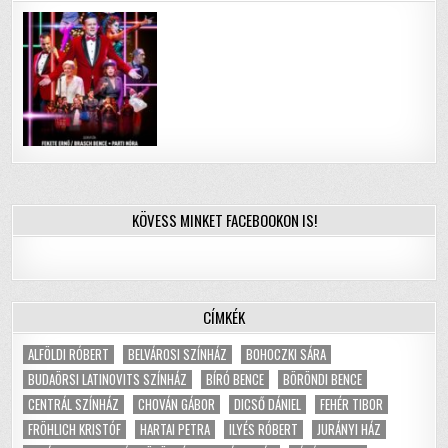
KÖVESS MINKET FACEBOOKON IS!
CÍMKÉK
ALFÖLDI RÓBERT
BELVÁROSI SZÍNHÁZ
BOHOCZKI SÁRA
BUDAÖRSI LATINOVITS SZÍNHÁZ
BÍRÓ BENCE
BÖRÖNDI BENCE
CENTRÁL SZÍNHÁZ
CHOVÁN GÁBOR
DICSŐ DÁNIEL
FEHÉR TIBOR
FRÖHLICH KRISTÓF
HARTAI PETRA
ILYÉS RÓBERT
JURÁNYI HÁZ