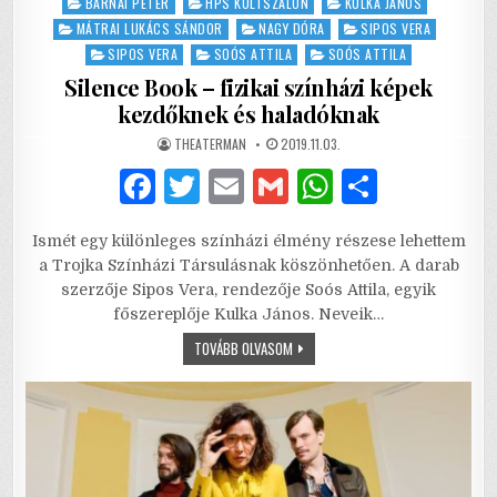
Posted
BÁRNAI PÉTER
HPS KULTSZALON
KULKA JÁNOS
in
MÁTRAI LUKÁCS SÁNDOR
NAGY DÓRA
SIPOS VERA
SIPOS VERA
SOÓS ATTILA
SOÓS ATTILA
Silence Book – fizikai színházi képek
kezdőknek és haladóknak
AUTHOR:
PUBLISHED
THEATERMAN
2019.11.03.
DATE:
F
T
E
G
W
S
a
w
m
m
h
h
Ismét egy különleges színházi élmény részese lehettem
c
it
ai
ai
at
ar
a Trojka Színházi Társulásnak köszönhetően. A darab
e
te
l
l
s
e
szerzője Sipos Vera, rendezője Soós Attila, egyik
főszereplője Kulka János. Neveik…
b
r
A
SILENCE
TOVÁBB OLVASOM
o
p
BOOK
–
o
p
FIZIKAI
SZÍNHÁZI
KÉPEK
k
KEZDŐKNEK
ÉS
HALADÓKNAK