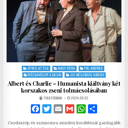
Posted
EPRES ATTILA
NAGY DÓRA
PÁL ANDRÁS
in
RÓZSAVÖLGYI SZALON
UJJ MÉSZÁROS KÁROLY
Albert és Charlie – Humanista kiáltvány két
korszakos zseni tolmácsolásában
AUTHOR:
PUBLISHED
THEATERMAN
2024.09.02.
DATE:
F
T
E
G
W
S
a
w
m
m
h
h
Csodaszép és számomra minden korábbinál gazdagabb
c
it
ai
ai
at
ar