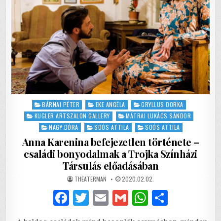
CLUB
TEREIBEN
Posted
BÁRNAI PÉTER
EKE ANGÉLA
GRYLLUS DORKA
in
KUGLER ARTSZALON GALLERY
MÁTRAI LUKÁCS SÁNDOR
NAGY DÓRA
SOÓS ATTILA
SOÓS ATTILA
Anna Karenina befejezetlen története –
családi bonyodalmak a Trojka Színházi
Társulás előadásában
AUTHOR:
PUBLISHED
THEATERMAN
2020.02.02.
DATE:
F
T
E
G
W
S
a
w
m
m
h
h