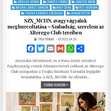
in
GRYLLUS DORKA
IVANICS TAMÁS
LAKATOS MÁRK
MÁTRAI LUKÁCS SÁNDOR
NAGY DÓRA
RÉTI ADRIENN
TROJKA SZÍNHÁZI TÁRSULÁS
ZÁVADA PÉTER
SZX_MCHN, avagy vágyaink
meghurcoltatása – Szabadság, szerelem az
Alterego Club tereiben
AUTHOR:
PUBLISHED
THEATERMAN
2023.04.29.
DATE:
F
T
E
G
W
S
a
w
m
m
h
h
Zseniális időzítéssel, és a téma iránti növekvő
c
it
ai
ai
at
ar
fogékonyság remek felismerésével robbant az Alterego
e
te
l
l
s
e
Club színpadán a Trojka Színházi Társulás legújabb
bemutatóha, a SZX_MCHN. Az előadás…
b
r
A
SZX_MCHN,
TOVÁBB OLVASOM
o
p
AVAGY
VÁGYAINK
o
p
MEGHURCOLTATÁSA
–
SZABADSÁG,
k
SZERELEM
AZ
ALTEREGO