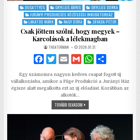
Posted
DUGATTYÚS
GRYLLUS ÁBRIS
GRYLLUS DORKA
in
JURÁNYI PRODUKCIÓS KÖZÖSSÉGI INKUBÁTORHÁZ
LAKATOS MÁRK
NAGY DÓRA
ZÁVADA PÉTER
Csak jöttem szólni, hogy megyek –
Karcolások a lélekmagban
AUTHOR:
PUBLISHED
THEATERMAN
2026.01.31.
DATE:
F
T
E
G
W
S
a
w
m
m
h
h
Egy számomra nagyon kedves csapat fogott új
c
it
ai
ai
at
ar
vállalkozásba, amikor a Füge Produkció a Jurányi Ház
e
te
l
l
s
e
égisze alatt megalkotta ezt az új előadást. Korábban az
alkotók…
b
r
A
CSAK
TOVÁBB OLVASOM
o
p
JÖTTEM
SZÓLNI,
o
p
HOGY
MEGYEK
–
k
KARCOLÁSOK
A
LÉLEKMAGBAN