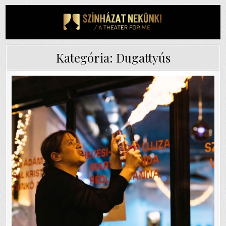
Skip
to
content
Kategória:
Dugattyús