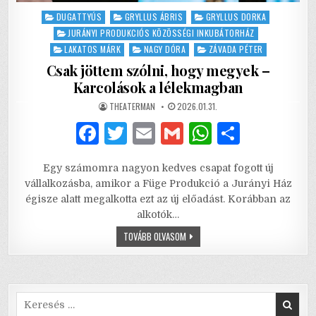
Posted
DUGATTYÚS
GRYLLUS ÁBRIS
GRYLLUS DORKA
in
JURÁNYI PRODUKCIÓS KÖZÖSSÉGI INKUBÁTORHÁZ
LAKATOS MÁRK
NAGY DÓRA
ZÁVADA PÉTER
Csak jöttem szólni, hogy megyek –
Karcolások a lélekmagban
AUTHOR:
PUBLISHED
THEATERMAN
2026.01.31.
DATE:
F
T
E
G
W
S
a
w
m
m
h
h
Egy számomra nagyon kedves csapat fogott új
c
it
ai
ai
at
ar
vállalkozásba, amikor a Füge Produkció a Jurányi Ház
e
te
l
l
s
e
égisze alatt megalkotta ezt az új előadást. Korábban az
alkotók…
b
r
A
CSAK
TOVÁBB OLVASOM
o
p
JÖTTEM
SZÓLNI,
o
p
HOGY
MEGYEK
–
k
KARCOLÁSOK
A
Search
LÉLEKMAGBAN
for: