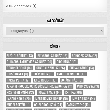
2018 december
(1)
KATEGÓRIÁK
Kategóriák
CÍMKÉK
ALFÖLDI RÓBERT
(43)
BELVÁROSI SZÍNHÁZ
(16)
BOHOCZKI SÁRA
(12)
BUDAÖRSI LATINOVITS SZÍNHÁZ
(20)
BÍRÓ BENCE
(10)
BÖRÖNDI BENCE
(14)
CENTRÁL SZÍNHÁZ
(26)
CHOVÁN GÁBOR
(13)
DICSŐ DÁNIEL
(11)
FEHÉR TIBOR
(9)
FRÖHLICH KRISTÓF
(16)
HARTAI PETRA
(12)
ILYÉS RÓBERT
(15)
JURÁNYI HÁZ
(13)
JURÁNYI PRODUKCIÓS KÖZÖSSÉGI INKUBÁTORHÁZ
(11)
JÁRÓ ZSUZSA
(13)
KISS-VÉGH EMŐKE
(12)
KOVÁCS MÁTÉ
(14)
KRITIKA
(261)
LÁSZLÓ ZSOLT
(20)
MARTINOVICS DORINA
(10)
MERTZ TIBOR
(14)
MUCSI ZOLTÁN
(11)
ORLAI PRODUKCIÓ
(24)
PATAKI FERENC
(10)