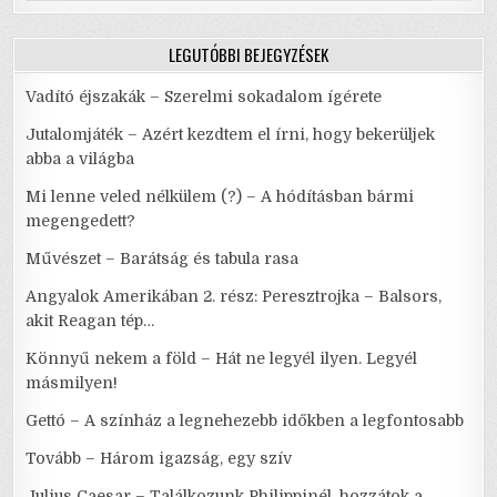
LEGUTÓBBI BEJEGYZÉSEK
Vadító éjszakák – Szerelmi sokadalom ígérete
Jutalomjáték – Azért kezdtem el írni, hogy bekerüljek
abba a világba
Mi lenne veled nélkülem (?) – A hódításban bármi
megengedett?
Művészet – Barátság és tabula rasa
Angyalok Amerikában 2. rész: Peresztrojka – Balsors,
akit Reagan tép…
Könnyű nekem a föld – Hát ne legyél ilyen. Legyél
másmilyen!
Gettó – A színház a legnehezebb időkben a legfontosabb
Tovább – Három igazság, egy szív
Julius Caesar – Találkozunk Philippinél, hozzátok a