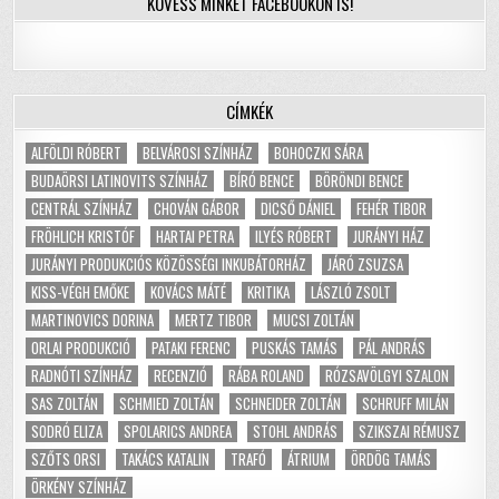
KÖVESS MINKET FACEBOOKON IS!
CÍMKÉK
ALFÖLDI RÓBERT
BELVÁROSI SZÍNHÁZ
BOHOCZKI SÁRA
BUDAÖRSI LATINOVITS SZÍNHÁZ
BÍRÓ BENCE
BÖRÖNDI BENCE
CENTRÁL SZÍNHÁZ
CHOVÁN GÁBOR
DICSŐ DÁNIEL
FEHÉR TIBOR
FRÖHLICH KRISTÓF
HARTAI PETRA
ILYÉS RÓBERT
JURÁNYI HÁZ
JURÁNYI PRODUKCIÓS KÖZÖSSÉGI INKUBÁTORHÁZ
JÁRÓ ZSUZSA
KISS-VÉGH EMŐKE
KOVÁCS MÁTÉ
KRITIKA
LÁSZLÓ ZSOLT
MARTINOVICS DORINA
MERTZ TIBOR
MUCSI ZOLTÁN
ORLAI PRODUKCIÓ
PATAKI FERENC
PUSKÁS TAMÁS
PÁL ANDRÁS
RADNÓTI SZÍNHÁZ
RECENZIÓ
RÁBA ROLAND
RÓZSAVÖLGYI SZALON
SAS ZOLTÁN
SCHMIED ZOLTÁN
SCHNEIDER ZOLTÁN
SCHRUFF MILÁN
SODRÓ ELIZA
SPOLARICS ANDREA
STOHL ANDRÁS
SZIKSZAI RÉMUSZ
SZŐTS ORSI
TAKÁCS KATALIN
TRAFÓ
ÁTRIUM
ÖRDÖG TAMÁS
ÖRKÉNY SZÍNHÁZ