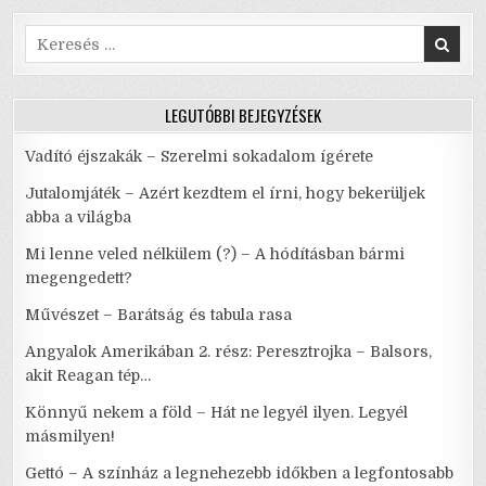
Search
for:
LEGUTÓBBI BEJEGYZÉSEK
Vadító éjszakák – Szerelmi sokadalom ígérete
Jutalomjáték – Azért kezdtem el írni, hogy bekerüljek
abba a világba
Mi lenne veled nélkülem (?) – A hódításban bármi
megengedett?
Művészet – Barátság és tabula rasa
Angyalok Amerikában 2. rész: Peresztrojka – Balsors,
akit Reagan tép…
Könnyű nekem a föld – Hát ne legyél ilyen. Legyél
másmilyen!
Gettó – A színház a legnehezebb időkben a legfontosabb