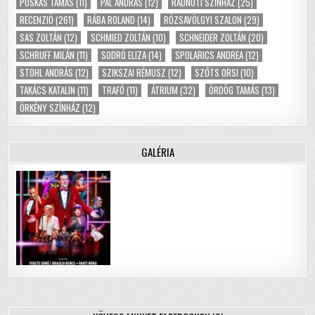
PUSKÁS TAMÁS
(11)
PÁL ANDRÁS
(12)
RADNÓTI SZÍNHÁZ
(25)
RECENZIÓ
(261)
RÁBA ROLAND
(14)
RÓZSAVÖLGYI SZALON
(29)
SAS ZOLTÁN
(12)
SCHMIED ZOLTÁN
(10)
SCHNEIDER ZOLTÁN
(20)
SCHRUFF MILÁN
(11)
SODRÓ ELIZA
(14)
SPOLARICS ANDREA
(12)
STOHL ANDRÁS
(12)
SZIKSZAI RÉMUSZ
(12)
SZŐTS ORSI
(10)
TAKÁCS KATALIN
(11)
TRAFÓ
(11)
ÁTRIUM
(32)
ÖRDÖG TAMÁS
(13)
ÖRKÉNY SZÍNHÁZ
(12)
GALÉRIA