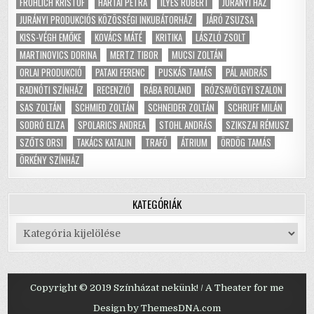
FRÖHLICH KRISTÓF
HARTAI PETRA
ILYÉS RÓBERT
JURÁNYI HÁZ
JURÁNYI PRODUKCIÓS KÖZÖSSÉGI INKUBÁTORHÁZ
JÁRÓ ZSUZSA
KISS-VÉGH EMŐKE
KOVÁCS MÁTÉ
KRITIKA
LÁSZLÓ ZSOLT
MARTINOVICS DORINA
MERTZ TIBOR
MUCSI ZOLTÁN
ORLAI PRODUKCIÓ
PATAKI FERENC
PUSKÁS TAMÁS
PÁL ANDRÁS
RADNÓTI SZÍNHÁZ
RECENZIÓ
RÁBA ROLAND
RÓZSAVÖLGYI SZALON
SAS ZOLTÁN
SCHMIED ZOLTÁN
SCHNEIDER ZOLTÁN
SCHRUFF MILÁN
SODRÓ ELIZA
SPOLARICS ANDREA
STOHL ANDRÁS
SZIKSZAI RÉMUSZ
SZŐTS ORSI
TAKÁCS KATALIN
TRAFÓ
ÁTRIUM
ÖRDÖG TAMÁS
ÖRKÉNY SZÍNHÁZ
KATEGÓRIÁK
Kategóriák
Copyright © 2019 Színházat nekünk! / A Theater for me
Design by ThemesDNA.com