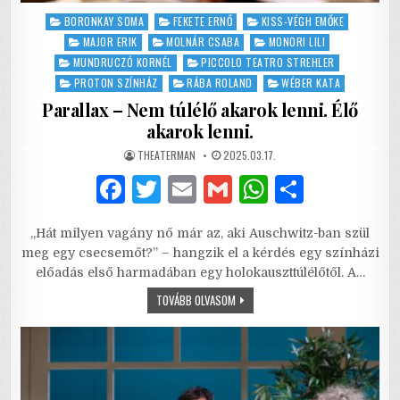
Posted
BORONKAY SOMA
FEKETE ERNŐ
KISS-VÉGH EMŐKE
in
MAJOR ERIK
MOLNÁR CSABA
MONORI LILI
MUNDRUCZÓ KORNÉL
PICCOLO TEATRO STREHLER
PROTON SZÍNHÁZ
RÁBA ROLAND
WÉBER KATA
Parallax – Nem túlélő akarok lenni. Élő
akarok lenni.
AUTHOR:
PUBLISHED
THEATERMAN
2025.03.17.
DATE:
F
T
E
G
W
S
a
w
m
m
h
h
„Hát milyen vagány nő már az, aki Auschwitz-ban szül
c
it
ai
ai
at
ar
meg egy csecsemőt?” – hangzik el a kérdés egy színházi
e
te
l
l
s
e
előadás első harmadában egy holokauszttúlélőtől. A…
b
r
A
PARALLAX
TOVÁBB OLVASOM
–
NEM
o
p
TÚLÉLŐ
AKAROK
o
p
LENNI.
ÉLŐ
AKAROK
k
LENNI.