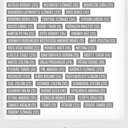
ALFÖLDI RÓBERT
(43)
BELVÁROSI SZÍNHÁZ
(16)
BOHOCZKI SÁRA
(12)
BUDAÖRSI LATINOVITS SZÍNHÁZ
(20)
BÍRÓ BENCE
(10)
BÖRÖNDI BENCE
(14)
CENTRÁL SZÍNHÁZ
(26)
CHOVÁN GÁBOR
(13)
DICSŐ DÁNIEL
(11)
FEHÉR TIBOR
(9)
FRÖHLICH KRISTÓF
(16)
HARTAI PETRA
(12)
ILYÉS RÓBERT
(15)
JURÁNYI HÁZ
(13)
JURÁNYI PRODUKCIÓS KÖZÖSSÉGI INKUBÁTORHÁZ
(11)
JÁRÓ ZSUZSA
(13)
KISS-VÉGH EMŐKE
(12)
KOVÁCS MÁTÉ
(14)
KRITIKA
(261)
LÁSZLÓ ZSOLT
(20)
MARTINOVICS DORINA
(10)
MERTZ TIBOR
(14)
MUCSI ZOLTÁN
(11)
ORLAI PRODUKCIÓ
(24)
PATAKI FERENC
(10)
PUSKÁS TAMÁS
(11)
PÁL ANDRÁS
(12)
RADNÓTI SZÍNHÁZ
(25)
RECENZIÓ
(261)
RÁBA ROLAND
(14)
RÓZSAVÖLGYI SZALON
(29)
SAS ZOLTÁN
(12)
SCHMIED ZOLTÁN
(10)
SCHNEIDER ZOLTÁN
(20)
SCHRUFF MILÁN
(11)
SODRÓ ELIZA
(14)
SPOLARICS ANDREA
(12)
STOHL ANDRÁS
(12)
SZIKSZAI RÉMUSZ
(12)
SZŐTS ORSI
(10)
TAKÁCS KATALIN
(11)
TRAFÓ
(11)
ÁTRIUM
(32)
ÖRDÖG TAMÁS
(13)
ÖRKÉNY SZÍNHÁZ
(12)