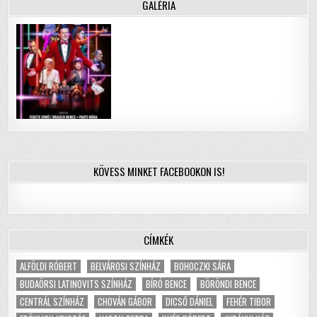
GALÉRIA
KÖVESS MINKET FACEBOOKON IS!
CÍMKÉK
ALFÖLDI RÓBERT
BELVÁROSI SZÍNHÁZ
BOHOCZKI SÁRA
BUDAÖRSI LATINOVITS SZÍNHÁZ
BÍRÓ BENCE
BÖRÖNDI BENCE
CENTRÁL SZÍNHÁZ
CHOVÁN GÁBOR
DICSŐ DÁNIEL
FEHÉR TIBOR