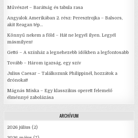
Művészet – Barátság és tabula rasa
Angyalok Amerikában 2. rész: Peresztrojka – Balsors,
akit Reagan tép…
Könnyű nekem a föld – Hát ne legyél ilyen. Legyél
másmilyen!
Gettó – A színház a legnehezebb időkben a legfontosabb
Tovább – Három igazság, egy szív
Julius Caesar – Találkozunk Philippinél, hozzátok a
drónokat!
Mágnás Miska – Egy klasszikus operett felemelő
élménnyé zabolázása
ARCHÍVUM
2026 július
(2)
2026 május
(7)