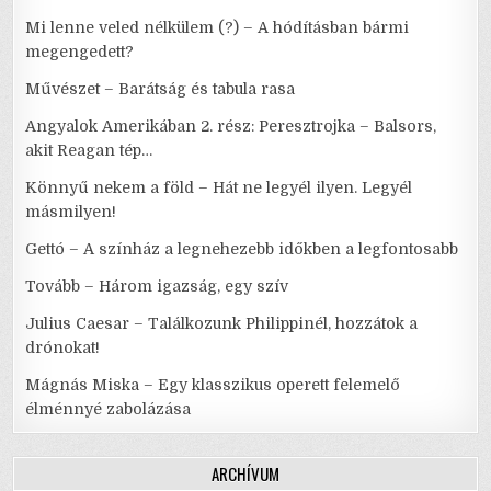
Mi lenne veled nélkülem (?) – A hódításban bármi
megengedett?
Művészet – Barátság és tabula rasa
Angyalok Amerikában 2. rész: Peresztrojka – Balsors,
akit Reagan tép…
Könnyű nekem a föld – Hát ne legyél ilyen. Legyél
másmilyen!
Gettó – A színház a legnehezebb időkben a legfontosabb
Tovább – Három igazság, egy szív
Julius Caesar – Találkozunk Philippinél, hozzátok a
drónokat!
Mágnás Miska – Egy klasszikus operett felemelő
élménnyé zabolázása
ARCHÍVUM