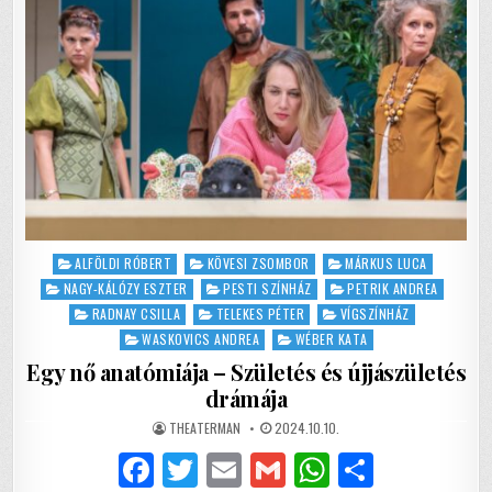
Posted
ALFÖLDI RÓBERT
KÖVESI ZSOMBOR
MÁRKUS LUCA
in
NAGY-KÁLÓZY ESZTER
PESTI SZÍNHÁZ
PETRIK ANDREA
RADNAY CSILLA
TELEKES PÉTER
VÍGSZÍNHÁZ
WASKOVICS ANDREA
WÉBER KATA
Egy nő anatómiája – Születés és újjászületés
drámája
AUTHOR:
PUBLISHED
THEATERMAN
2024.10.10.
DATE:
F
T
E
G
W
S