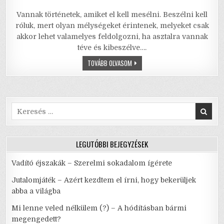
a
w
m
m
h
h
Vannak történetek, amiket el kell mesélni. Beszélni kell
c
it
ai
ai
at
ar
róluk, mert olyan mélységeket érintenek, melyeket csak
e
te
l
l
s
e
akkor lehet valamelyes feldolgozni, ha asztalra vannak
téve és kibeszélve….
b
r
A
EGY
TOVÁBB OLVASOM
o
p
NŐ
ANATÓMIÁJA
o
p
–
SZÜLETÉS
ÉS
k
ÚJJÁSZÜLETÉS
DRÁMÁJA
Search
for:
LEGUTÓBBI BEJEGYZÉSEK
Vadító éjszakák – Szerelmi sokadalom ígérete
Jutalomjáték – Azért kezdtem el írni, hogy bekerüljek
abba a világba
Mi lenne veled nélkülem (?) – A hódításban bármi
megengedett?