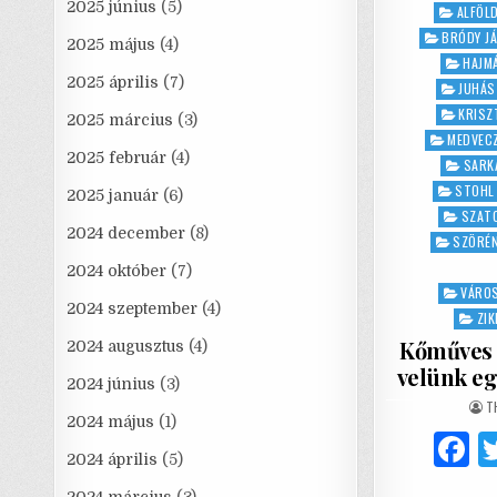
2025 június
(5)
Posted
ALFÖL
in
BRÓDY J
2025 május
(4)
HAJM
2025 április
(7)
JUHÁS
KRISZ
2025 március
(3)
MEDVEC
2025 február
(4)
SARK
STOHL
2025 január
(6)
SZAT
2024 december
(8)
SZÖRÉN
2024 október
(7)
VÁROS
2024 szeptember
(4)
ZI
Kőműves 
2024 augusztus
(4)
velünk eg
2024 június
(3)
A
T
2024 május
(1)
2024 április
(5)
a