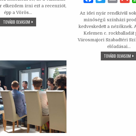
te
l
l
s
e
a
w
m
 elkezdem írni ezt a recenziót,
épp a Vörös…
b
r
A
Az idei nyár rendkívül so
c
it
ai
a
minőségű színházi prod
WE
TOVÁBB OLVASOM
o
p
e
te
l
ARE
kedveskedett a nézőknek.
THE
o
p
WORLD
Kelemen c. rockballadát 
b
r
–
Városmajori Szabadtéri Szí
CABARET
k
o
&
előadásai…
BURLESQUE
SHOW
o
KŐ
TOVÁBB OLVASOM
A
KEL
VÖRÖS
k
–
NEONBAN
NE
FO
ITT
FEL
SE