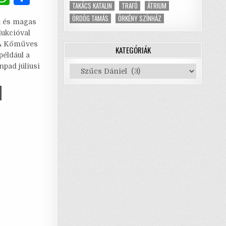
TAKÁCS KATALIN
TRAFÓ
ÁTRIUM
m
h
h
ÖRDÖG TAMÁS
ÖRKÉNY SZÍNHÁZ
k és magas
i
at
ar
ukcióval
l
s
e
 A Kőműves
KATEGÓRIÁK
például a
A
npad júliusi
Kategóriák
p
p
MŰVES
EMEN
M
G
ÉPÜLNI
MMI