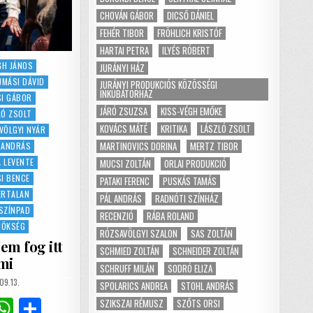
CHOVÁN GÁBOR
DICSŐ DÁNIEL
FEHÉR TIBOR
FRÖHLICH KRISTÓF
HARTAI PETRA
ILYÉS RÓBERT
GH JÁNOS
JURÁNYI HÁZ
JMÁSI DÁVID
JURÁNYI PRODUKCIÓS KÖZÖSSÉGI
INKUBÁTORHÁZ
SI GÁBOR
JÁRÓ ZSUZSA
KISS-VÉGH EMŐKE
LÓ ZSOLT
KOVÁCS MÁTÉ
KRITIKA
LÁSZLÓ ZSOLT
VÖLGYI NYÁR
MARTINOVICS DORINA
MERTZ TIBOR
 ANDRÁS
 LEVENTE
MUCSI ZOLTÁN
ORLAI PRODUKCIÓ
I BENCE
PATAKI FERENC
PUSKÁS TAMÁS
ERTALAN
PÁL ANDRÁS
RADNÓTI SZÍNHÁZ
SZÍNPAD
RECENZIÓ
RÁBA ROLAND
NÖKSÉG
RÓZSAVÖLGYI SZALON
SAS ZOLTÁN
m fog itt
SCHMIED ZOLTÁN
SCHNEIDER ZOLTÁN
mi
SCHRUFF MILÁN
SODRÓ ELIZA
SHED
09.13.
SPOLARICS ANDREA
STOHL ANDRÁS
G
W
S
SZIKSZAI RÉMUSZ
SZŐTS ORSI