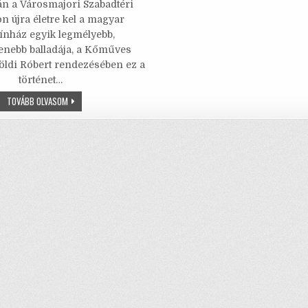
n a Városmajori Szabadtéri
it
ai
ai
at
ar
n újra életre kel a magyar
te
l
l
s
e
ínház egyik legmélyebb,
lenebb balladája, a Kőműves
b
r
A
öldi Róbert rendezésében ez a
o
p
történet…
o
p
KŐMŰVES
TOVÁBB OLVASOM
KELEMEN
k
VISSZATÉR
–
ÉS
VELÜNK
EGYÜTT
KÉRDEZ
RÁ
A
VILÁGRA