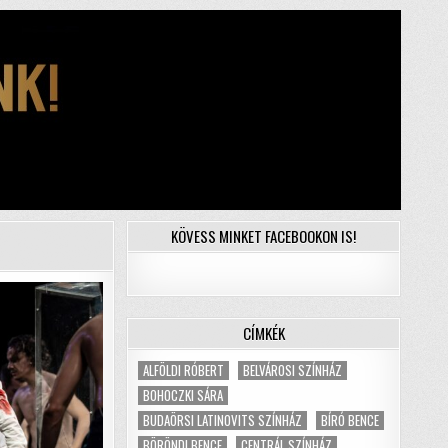
KÖVESS MINKET FACEBOOKON IS!
CÍMKÉK
ALFÖLDI RÓBERT
BELVÁROSI SZÍNHÁZ
BOHOCZKI SÁRA
BUDAÖRSI LATINOVITS SZÍNHÁZ
BÍRÓ BENCE
BÖRÖNDI BENCE
CENTRÁL SZÍNHÁZ