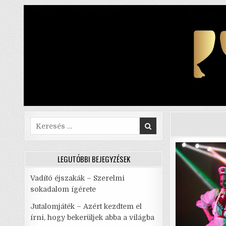
Skip
to
content
Search
for:
LEGUTÓBBI BEJEGYZÉSEK
Vadító éjszakák – Szerelmi
sokadalom ígérete
Jutalomjáték – Azért kezdtem el
írni, hogy bekerüljek abba a világba