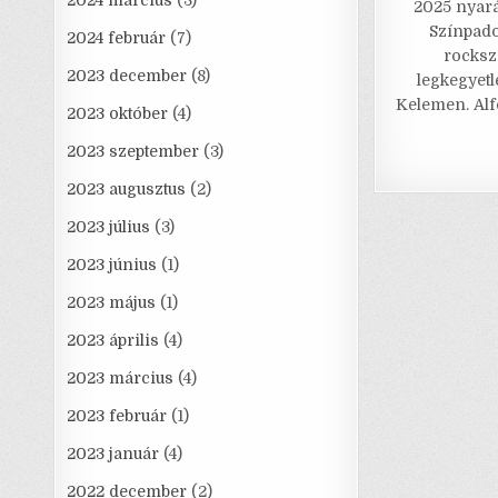
2024 március
(3)
2025 nyará
c
Színpado
2024 február
(7)
e
rocksz
2023 december
(8)
legkegyet
Kelemen. Alf
2023 október
(4)
2023 szeptember
(3)
2023 augusztus
(2)
2023 július
(3)
2023 június
(1)
2023 május
(1)
2023 április
(4)
2023 március
(4)
2023 február
(1)
2023 január
(4)
2022 december
(2)