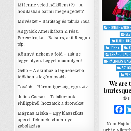
Mi lenne veled nélkülem (?) – A
hódításban bármi megengedett?
Művészet – Barátság és tabula rasa
Posted
BONNIE ANDR
Angyalok Amerikában 2. rész:
in
ÉL
Peresztrojka – Balsors, akit Reagan
HAHN JU
tép…
JENNY
K
Könnyű nekem a föld – Hát ne
LÉNÁRD LAUR
legyél ilyen. Legyél másmilyen!
PÁLINKÁS BAL
SZŰC
Gettó – A színház a legnehezebb
VE
időkben a legfontosabb
We are 
Tovább – Három igazság, egy szív
burlesque
Julius Caesar – Találkozunk
AU
T
Philippinél, hozzátok a drónokat!
Mágnás Miska – Egy klasszikus
a
operett felemelő élménnyé
Nem Hajdú 
c
zabolázása
Orbán Viktorh