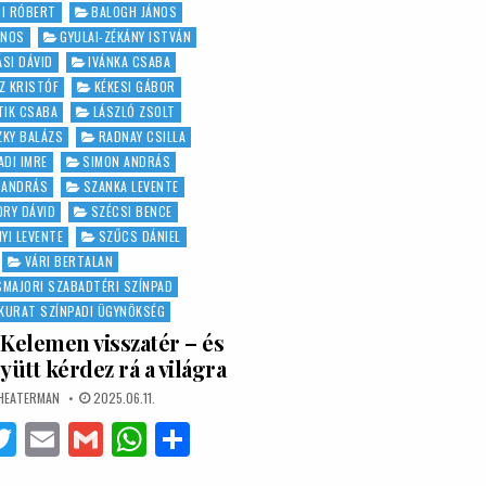
DI RÓBERT
BALOGH JÁNOS
ÁNOS
GYULAI-ZÉKÁNY ISTVÁN
ÁSI DÁVID
IVÁNKA CSABA
Z KRISTÓF
KÉKESI GÁBOR
TIK CSABA
LÁSZLÓ ZSOLT
ZKY BALÁZS
RADNAY CSILLA
ADI IMRE
SIMON ANDRÁS
 ANDRÁS
SZANKA LEVENTE
ORY DÁVID
SZÉCSI BENCE
YI LEVENTE
SZŰCS DÁNIEL
VÁRI BERTALAN
MAJORI SZABADTÉRI SZÍNPAD
KKURAT SZÍNPADI ÜGYNÖKSÉG
Kelemen visszatér – és
yütt kérdez rá a világra
UTHOR:
PUBLISHED
HEATERMAN
2025.06.11.
DATE:
F
T
E
G
W
S
w
m
m
h
h