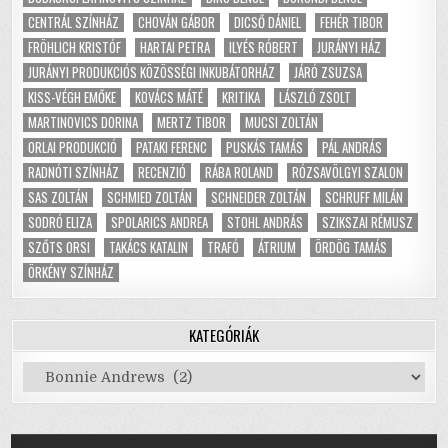
CENTRÁL SZÍNHÁZ
CHOVÁN GÁBOR
DICSŐ DÁNIEL
FEHÉR TIBOR
FRÖHLICH KRISTÓF
HARTAI PETRA
ILYÉS RÓBERT
JURÁNYI HÁZ
JURÁNYI PRODUKCIÓS KÖZÖSSÉGI INKUBÁTORHÁZ
JÁRÓ ZSUZSA
KISS-VÉGH EMŐKE
KOVÁCS MÁTÉ
KRITIKA
LÁSZLÓ ZSOLT
MARTINOVICS DORINA
MERTZ TIBOR
MUCSI ZOLTÁN
ORLAI PRODUKCIÓ
PATAKI FERENC
PUSKÁS TAMÁS
PÁL ANDRÁS
RADNÓTI SZÍNHÁZ
RECENZIÓ
RÁBA ROLAND
RÓZSAVÖLGYI SZALON
SAS ZOLTÁN
SCHMIED ZOLTÁN
SCHNEIDER ZOLTÁN
SCHRUFF MILÁN
SODRÓ ELIZA
SPOLARICS ANDREA
STOHL ANDRÁS
SZIKSZAI RÉMUSZ
SZŐTS ORSI
TAKÁCS KATALIN
TRAFÓ
ÁTRIUM
ÖRDÖG TAMÁS
ÖRKÉNY SZÍNHÁZ
KATEGÓRIÁK
Kategóriák