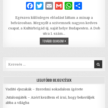
F
T
E
G
W
S
a
w
m
m
h
h
Egészen különleges előadást láttam a minap a
c
it
ai
ai
at
ar
belvárosban. Megnyílt a szívemnek nagyon kedves
e
te
l
l
s
e
csapat, a Kultúrbrigád új, saját helye Budapesten. A Dob
utca 1. szám…
b
r
A
TÉLI
TOVÁBB OLVASOM
o
p
ÁLOM
–
o
p
HÓFÖDTE
REVÜ
k
Search
for:
LEGUTÓBBI BEJEGYZÉSEK
Vadító éjszakák – Szerelmi sokadalom ígérete
Jutalomjáték – Azért kezdtem el írni, hogy bekerüljek
abba a világba