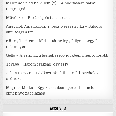
Mi lenne veled nélkülem (?) – A hódításban bármi
megengedett?
Művészet – Barátság és tabula rasa
Angyalok Amerikában 2. rész: Peresztrojka – Balsors,
akit Reagan tép…
Könnyű nekem a föld – Hát ne legyél ilyen. Legyél
másmilyen!
Gettó – A színház a legnehezebb időkben a legfontosabb
Tovább – Három igazság, egy szív
Julius Caesar – Találkozunk Philippinél, hozzátok a
drónokat!
Mágnás Miska – Egy klasszikus operett felemelő
élménnyé zabolázása
ARCHÍVUM