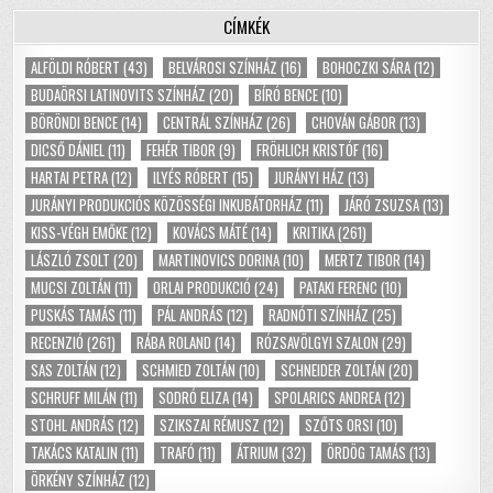
CÍMKÉK
ALFÖLDI RÓBERT
(43)
BELVÁROSI SZÍNHÁZ
(16)
BOHOCZKI SÁRA
(12)
BUDAÖRSI LATINOVITS SZÍNHÁZ
(20)
BÍRÓ BENCE
(10)
BÖRÖNDI BENCE
(14)
CENTRÁL SZÍNHÁZ
(26)
CHOVÁN GÁBOR
(13)
DICSŐ DÁNIEL
(11)
FEHÉR TIBOR
(9)
FRÖHLICH KRISTÓF
(16)
HARTAI PETRA
(12)
ILYÉS RÓBERT
(15)
JURÁNYI HÁZ
(13)
JURÁNYI PRODUKCIÓS KÖZÖSSÉGI INKUBÁTORHÁZ
(11)
JÁRÓ ZSUZSA
(13)
KISS-VÉGH EMŐKE
(12)
KOVÁCS MÁTÉ
(14)
KRITIKA
(261)
LÁSZLÓ ZSOLT
(20)
MARTINOVICS DORINA
(10)
MERTZ TIBOR
(14)
MUCSI ZOLTÁN
(11)
ORLAI PRODUKCIÓ
(24)
PATAKI FERENC
(10)
PUSKÁS TAMÁS
(11)
PÁL ANDRÁS
(12)
RADNÓTI SZÍNHÁZ
(25)
RECENZIÓ
(261)
RÁBA ROLAND
(14)
RÓZSAVÖLGYI SZALON
(29)
SAS ZOLTÁN
(12)
SCHMIED ZOLTÁN
(10)
SCHNEIDER ZOLTÁN
(20)
SCHRUFF MILÁN
(11)
SODRÓ ELIZA
(14)
SPOLARICS ANDREA
(12)
STOHL ANDRÁS
(12)
SZIKSZAI RÉMUSZ
(12)
SZŐTS ORSI
(10)
TAKÁCS KATALIN
(11)
TRAFÓ
(11)
ÁTRIUM
(32)
ÖRDÖG TAMÁS
(13)
ÖRKÉNY SZÍNHÁZ
(12)