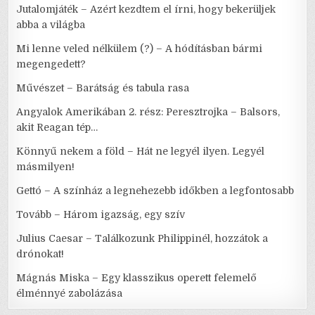
Jutalomjáték – Azért kezdtem el írni, hogy bekerüljek
abba a világba
Mi lenne veled nélkülem (?) – A hódításban bármi
megengedett?
Művészet – Barátság és tabula rasa
Angyalok Amerikában 2. rész: Peresztrojka – Balsors,
akit Reagan tép…
Könnyű nekem a föld – Hát ne legyél ilyen. Legyél
másmilyen!
Gettó – A színház a legnehezebb időkben a legfontosabb
Tovább – Három igazság, egy szív
Julius Caesar – Találkozunk Philippinél, hozzátok a
drónokat!
Mágnás Miska – Egy klasszikus operett felemelő
élménnyé zabolázása