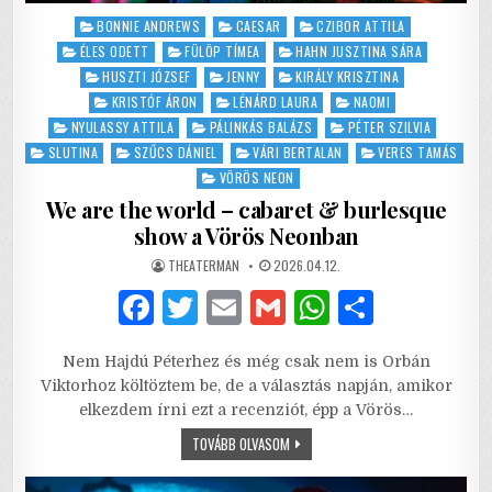
Posted
BONNIE ANDREWS
CAESAR
CZIBOR ATTILA
in
ÉLES ODETT
FÜLÖP TÍMEA
HAHN JUSZTINA SÁRA
HUSZTI JÓZSEF
JENNY
KIRÁLY KRISZTINA
KRISTÓF ÁRON
LÉNÁRD LAURA
NAOMI
NYULASSY ATTILA
PÁLINKÁS BALÁZS
PÉTER SZILVIA
SLUTINA
SZŰCS DÁNIEL
VÁRI BERTALAN
VERES TAMÁS
VÖRÖS NEON
We are the world – cabaret & burlesque
show a Vörös Neonban
AUTHOR:
PUBLISHED
THEATERMAN
2026.04.12.
DATE:
F
T
E
G
W
S
a
w
m
m
h
h
Nem Hajdú Péterhez és még csak nem is Orbán
c
it
ai
ai
at
ar
Viktorhoz költöztem be, de a választás napján, amikor
e
te
l
l
s
e
elkezdem írni ezt a recenziót, épp a Vörös…
b
r
A
WE
TOVÁBB OLVASOM
ARE
THE
o
p
WORLD