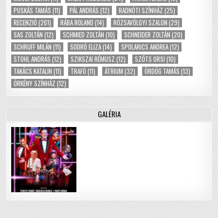
PUSKÁS TAMÁS
(11)
PÁL ANDRÁS
(12)
RADNÓTI SZÍNHÁZ
(25)
RECENZIÓ
(261)
RÁBA ROLAND
(14)
RÓZSAVÖLGYI SZALON
(29)
SAS ZOLTÁN
(12)
SCHMIED ZOLTÁN
(10)
SCHNEIDER ZOLTÁN
(20)
SCHRUFF MILÁN
(11)
SODRÓ ELIZA
(14)
SPOLARICS ANDREA
(12)
STOHL ANDRÁS
(12)
SZIKSZAI RÉMUSZ
(12)
SZŐTS ORSI
(10)
TAKÁCS KATALIN
(11)
TRAFÓ
(11)
ÁTRIUM
(32)
ÖRDÖG TAMÁS
(13)
ÖRKÉNY SZÍNHÁZ
(12)
GALÉRIA