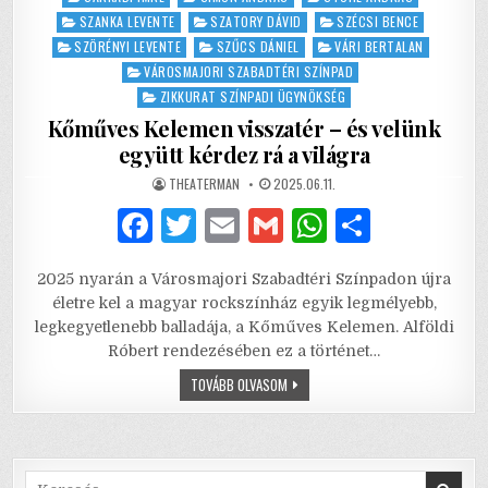
SZANKA LEVENTE
SZATORY DÁVID
SZÉCSI BENCE
SZÖRÉNYI LEVENTE
SZŰCS DÁNIEL
VÁRI BERTALAN
VÁROSMAJORI SZABADTÉRI SZÍNPAD
ZIKKURAT SZÍNPADI ÜGYNÖKSÉG
Kőműves Kelemen visszatér – és velünk
együtt kérdez rá a világra
AUTHOR:
PUBLISHED
THEATERMAN
2025.06.11.
DATE:
F
T
E
G
W
S
a
w
m
m
h
h
2025 nyarán a Városmajori Szabadtéri Színpadon újra
c
it
ai
ai
at
ar
életre kel a magyar rockszínház egyik legmélyebb,
e
te
l
l
s
e
legkegyetlenebb balladája, a Kőműves Kelemen. Alföldi
Róbert rendezésében ez a történet…
b
r
A
KŐMŰVES
TOVÁBB OLVASOM
o
p
KELEMEN
VISSZATÉR
o
p
–
ÉS
VELÜNK
k
EGYÜTT
KÉRDEZ
Search