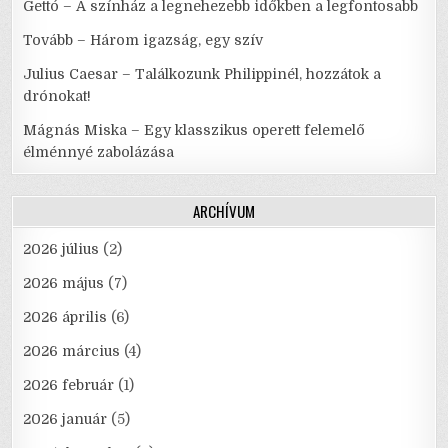
Gettó – A színház a legnehezebb időkben a legfontosabb
Tovább – Három igazság, egy szív
Julius Caesar – Találkozunk Philippinél, hozzátok a
drónokat!
Mágnás Miska – Egy klasszikus operett felemelő
élménnyé zabolázása
ARCHÍVUM
2026 július
(2)
2026 május
(7)
2026 április
(6)
2026 március
(4)
2026 február
(1)
2026 január
(5)