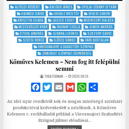
Posted
ALFÖLDI RÓBERT
BALOGH JÁNOS
GYULAI-ZÉKÁNY ISTVÁN
in
HAJMÁSI DÁVID
JUHÁSZ KRISTÓF
KÉKESI GÁBOR
KRISZTIK CSABA
LÁSZLÓ ZSOLT
MEDVECZKY BALÁZS
MÉZESVÖLGYI NYÁR
RADNAY CSILLA
SIMON ANDRÁS
STOHL ANDRÁS
SZANKA LEVENTE
SZATORY DÁVID
SZÉCSI BENCE
SZŰCS DÁNIEL
VÁRI BERTALAN
VÁROSMAJORI SZABADTÉRI SZÍNPAD
ZIKKURAT SZÍNPADI ÜGYNÖKSÉG
Kőműves Kelemen – Nem fog itt felépülni
semmi
AUTHOR:
PUBLISHED
THEATERMAN
2025.09.13.
DATE:
F
T
E
G
W
S
a
w
m
m
h
h
Az idei nyár rendkívül sok és magas minőségű színházi
c
it
ai
ai
at
ar
produkcióval kedveskedett a nézőknek. A Kőműves
e
te
l
l
s
e
Kelemen c. rockballadát például a Városmajori Szabadtéri
Színpad júliusi előadásai…
b
r
A