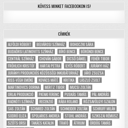
KÖVESS MINKET FACEBOOKON IS!
CÍMKÉK
ALFÖLDI RÓBERT
BELVÁROSI SZÍNHÁZ
BOHOCZKI SÁRA
BUDAÖRSI LATINOVITS SZÍNHÁZ
BÍRÓ BENCE
BÖRÖNDI BENCE
CENTRÁL SZÍNHÁZ
CHOVÁN GÁBOR
DICSŐ DÁNIEL
FEHÉR TIBOR
FRÖHLICH KRISTÓF
HARTAI PETRA
ILYÉS RÓBERT
JURÁNYI HÁZ
JURÁNYI PRODUKCIÓS KÖZÖSSÉGI INKUBÁTORHÁZ
JÁRÓ ZSUZSA
KISS-VÉGH EMŐKE
KOVÁCS MÁTÉ
KRITIKA
LÁSZLÓ ZSOLT
MARTINOVICS DORINA
MERTZ TIBOR
MUCSI ZOLTÁN
ORLAI PRODUKCIÓ
PATAKI FERENC
PUSKÁS TAMÁS
PÁL ANDRÁS
RADNÓTI SZÍNHÁZ
RECENZIÓ
RÁBA ROLAND
RÓZSAVÖLGYI SZALON
SAS ZOLTÁN
SCHMIED ZOLTÁN
SCHNEIDER ZOLTÁN
SCHRUFF MILÁN
SODRÓ ELIZA
SPOLARICS ANDREA
STOHL ANDRÁS
SZIKSZAI RÉMUSZ
SZŐTS ORSI
TAKÁCS KATALIN
TRAFÓ
ÁTRIUM
ÖRDÖG TAMÁS