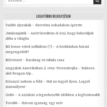
RÁ
for:
A
VILÁGRA
LEGUTÓBBI BEJEGYZÉSEK
Vadító éjszakák – Szerelmi sokadalom ígérete
Jutalomjáték – Azért kezdtem el írni, hogy bekerüljek
abba a világba
Mi lenne veled nélkülem (?) – A hódításban bármi
megengedett?
Művészet – Barátság és tabula rasa
Angyalok Amerikában 2. rész: Peresztrojka – Balsors,
akit Reagan tép…
Könnyű nekem a föld – Hát ne legyél ilyen. Legyél
másmilyen!
Gettó – A színház a legnehezebb időkben a legfontosabb
Tovább – Három igazság, egy szív