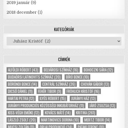
2019 január
(9)
2018 december
(1)
KATEGÓRIÁK
Kategóriák
CÍMKÉK
ALFÖLDI RÓBERT
(43)
BELVÁROSI SZÍNHÁZ
(16)
BOHOCZKI SÁRA
(12)
BUDAÖRSI LATINOVITS SZÍNHÁZ
(20)
BÍRÓ BENCE
(10)
BÖRÖNDI BENCE
(14)
CENTRÁL SZÍNHÁZ
(26)
CHOVÁN GÁBOR
(13)
DICSŐ DÁNIEL
(11)
FEHÉR TIBOR
(9)
FRÖHLICH KRISTÓF
(16)
HARTAI PETRA
(12)
ILYÉS RÓBERT
(15)
JURÁNYI HÁZ
(13)
JURÁNYI PRODUKCIÓS KÖZÖSSÉGI INKUBÁTORHÁZ
(11)
JÁRÓ ZSUZSA
(13)
KISS-VÉGH EMŐKE
(12)
KOVÁCS MÁTÉ
(14)
KRITIKA
(261)
LÁSZLÓ ZSOLT
(20)
MARTINOVICS DORINA
(10)
MERTZ TIBOR
(14)
MUCSI ZOLTÁN
(11)
ORLAI PRODUKCIÓ
(24)
PATAKI FERENC
(10)