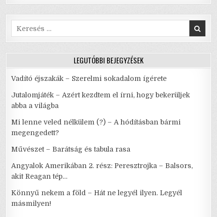
Search
for:
LEGUTÓBBI BEJEGYZÉSEK
Vadító éjszakák – Szerelmi sokadalom ígérete
Jutalomjáték – Azért kezdtem el írni, hogy bekerüljek
abba a világba
Mi lenne veled nélkülem (?) – A hódításban bármi
megengedett?
Művészet – Barátság és tabula rasa
Angyalok Amerikában 2. rész: Peresztrojka – Balsors,
akit Reagan tép…
Könnyű nekem a föld – Hát ne legyél ilyen. Legyél
másmilyen!