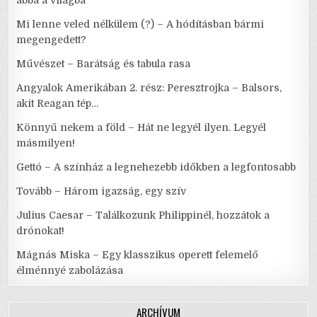
abba a világba
Mi lenne veled nélkülem (?) – A hódításban bármi
megengedett?
Művészet – Barátság és tabula rasa
Angyalok Amerikában 2. rész: Peresztrojka – Balsors,
akit Reagan tép…
Könnyű nekem a föld – Hát ne legyél ilyen. Legyél
másmilyen!
Gettó – A színház a legnehezebb időkben a legfontosabb
Tovább – Három igazság, egy szív
Julius Caesar – Találkozunk Philippinél, hozzátok a
drónokat!
Mágnás Miska – Egy klasszikus operett felemelő
élménnyé zabolázása
ARCHÍVUM