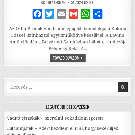
AUTHOR:
PUBLISHED
THEATERMAN
2024.02.29.
DATE:
F
T
E
G
W
S
a
w
m
m
h
h
Az Orlai Produkciós Iroda legújabb bemutatója a Katona
c
it
ai
ai
at
ar
József Színházzal együttműködve készült el. A Lavina
e
te
l
l
s
e
című előadás a Belvárosi Színházban látható, rendezője
Pelsőczy Réka. A…
b
r
A
LAVINA
TOVÁBB OLVASOM
o
p
–
RÁNK
o
p
SZAKADÓ
ÖSZTÖNÖK
ÉS
k
RACIONALITÁSOK
SÚLYA
Search
for:
LEGUTÓBBI BEJEGYZÉSEK
Vadító éjszakák – Szerelmi sokadalom ígérete
Jutalomjáték – Azért kezdtem el írni, hogy bekerüljek