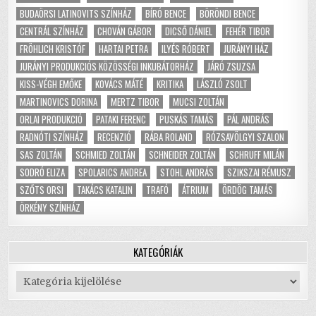
BUDAÖRSI LATINOVITS SZÍNHÁZ
BÍRÓ BENCE
BÖRÖNDI BENCE
CENTRÁL SZÍNHÁZ
CHOVÁN GÁBOR
DICSŐ DÁNIEL
FEHÉR TIBOR
FRÖHLICH KRISTÓF
HARTAI PETRA
ILYÉS RÓBERT
JURÁNYI HÁZ
JURÁNYI PRODUKCIÓS KÖZÖSSÉGI INKUBÁTORHÁZ
JÁRÓ ZSUZSA
KISS-VÉGH EMŐKE
KOVÁCS MÁTÉ
KRITIKA
LÁSZLÓ ZSOLT
MARTINOVICS DORINA
MERTZ TIBOR
MUCSI ZOLTÁN
ORLAI PRODUKCIÓ
PATAKI FERENC
PUSKÁS TAMÁS
PÁL ANDRÁS
RADNÓTI SZÍNHÁZ
RECENZIÓ
RÁBA ROLAND
RÓZSAVÖLGYI SZALON
SAS ZOLTÁN
SCHMIED ZOLTÁN
SCHNEIDER ZOLTÁN
SCHRUFF MILÁN
SODRÓ ELIZA
SPOLARICS ANDREA
STOHL ANDRÁS
SZIKSZAI RÉMUSZ
SZŐTS ORSI
TAKÁCS KATALIN
TRAFÓ
ÁTRIUM
ÖRDÖG TAMÁS
ÖRKÉNY SZÍNHÁZ
KATEGÓRIÁK
Kategóriák