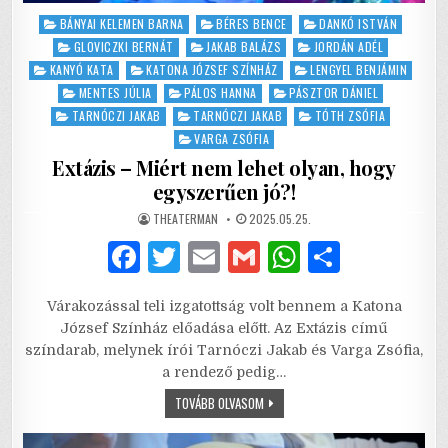
Posted
BÁNYAI KELEMEN BARNA
BÉRES BENCE
DANKÓ ISTVÁN
in
GLOVICZKI BERNÁT
JAKAB BALÁZS
JORDÁN ADÉL
KANYÓ KATA
KATONA JÓZSEF SZÍNHÁZ
LENGYEL BENJÁMIN
MENTES JÚLIA
PÁLOS HANNA
PÁSZTOR DÁNIEL
TARNÓCZI JAKAB
TARNÓCZI JAKAB
TÓTH ZSÓFIA
VARGA ZSÓFIA
Extázis – Miért nem lehet olyan, hogy
egyszerűen jó?!
AUTHOR:
PUBLISHED
THEATERMAN
2025.05.25.
DATE:
F
T
E
G
W
S
a
w
m
m
h
h
Várakozással teli izgatottság volt bennem a Katona
c
it
ai
ai
at
ar
József Színház előadása előtt. Az Extázis című
e
te
l
l
s
e
színdarab, melynek írói Tarnóczi Jakab és Varga Zsófia,
a rendező pedig…
b
r
A
EXTÁZIS
TOVÁBB OLVASOM
o
p
–
MIÉRT
NEM