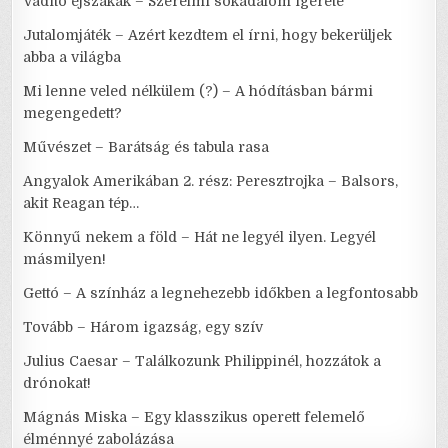
Vadító éjszakák – Szerelmi sokadalom ígérete
Jutalomjáték – Azért kezdtem el írni, hogy bekerüljek
abba a világba
Mi lenne veled nélkülem (?) – A hódításban bármi
megengedett?
Művészet – Barátság és tabula rasa
Angyalok Amerikában 2. rész: Peresztrojka – Balsors,
akit Reagan tép…
Könnyű nekem a föld – Hát ne legyél ilyen. Legyél
másmilyen!
Gettó – A színház a legnehezebb időkben a legfontosabb
Tovább – Három igazság, egy szív
Julius Caesar – Találkozunk Philippinél, hozzátok a
drónokat!
Mágnás Miska – Egy klasszikus operett felemelő
élménnyé zabolázása