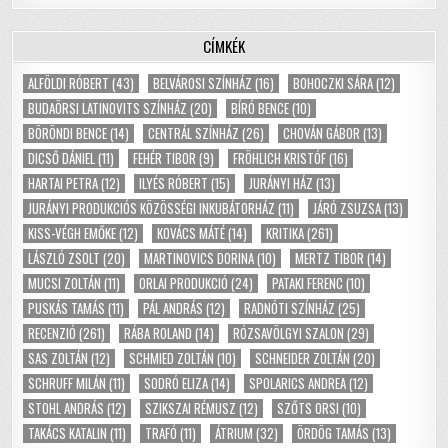
CÍMKÉK
ALFÖLDI RÓBERT
(43)
BELVÁROSI SZÍNHÁZ
(16)
BOHOCZKI SÁRA
(12)
BUDAÖRSI LATINOVITS SZÍNHÁZ
(20)
BÍRÓ BENCE
(10)
BÖRÖNDI BENCE
(14)
CENTRÁL SZÍNHÁZ
(26)
CHOVÁN GÁBOR
(13)
DICSŐ DÁNIEL
(11)
FEHÉR TIBOR
(9)
FRÖHLICH KRISTÓF
(16)
HARTAI PETRA
(12)
ILYÉS RÓBERT
(15)
JURÁNYI HÁZ
(13)
JURÁNYI PRODUKCIÓS KÖZÖSSÉGI INKUBÁTORHÁZ
(11)
JÁRÓ ZSUZSA
(13)
KISS-VÉGH EMŐKE
(12)
KOVÁCS MÁTÉ
(14)
KRITIKA
(261)
LÁSZLÓ ZSOLT
(20)
MARTINOVICS DORINA
(10)
MERTZ TIBOR
(14)
MUCSI ZOLTÁN
(11)
ORLAI PRODUKCIÓ
(24)
PATAKI FERENC
(10)
PUSKÁS TAMÁS
(11)
PÁL ANDRÁS
(12)
RADNÓTI SZÍNHÁZ
(25)
RECENZIÓ
(261)
RÁBA ROLAND
(14)
RÓZSAVÖLGYI SZALON
(29)
SAS ZOLTÁN
(12)
SCHMIED ZOLTÁN
(10)
SCHNEIDER ZOLTÁN
(20)
SCHRUFF MILÁN
(11)
SODRÓ ELIZA
(14)
SPOLARICS ANDREA
(12)
STOHL ANDRÁS
(12)
SZIKSZAI RÉMUSZ
(12)
SZŐTS ORSI
(10)
TAKÁCS KATALIN
(11)
TRAFÓ
(11)
ÁTRIUM
(32)
ÖRDÖG TAMÁS
(13)