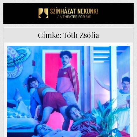
Skip
to
content
Címke:
Tóth Zsófia