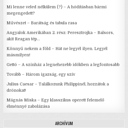
Mi lenne veled nélkülem (?) – A hódításban bármi
megengedett?
Művészet – Barátság és tabula rasa
Angyalok Amerikában 2. rész: Peresztrojka – Balsors,
akit Reagan tép…
Könnyű nekem a föld – Hát ne legyél ilyen. Legyél
másmilyen!
Gettó – A színház a legnehezebb időkben a legfontosabb
Tovább – Három igazság, egy szív
Julius Caesar – Találkozunk Philippinél, hozzátok a
drónokat!
Mágnás Miska – Egy klasszikus operett felemelő
élménnyé zabolázása
ARCHÍVUM