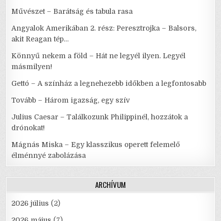
Művészet – Barátság és tabula rasa
Angyalok Amerikában 2. rész: Peresztrojka – Balsors,
akit Reagan tép…
Könnyű nekem a föld – Hát ne legyél ilyen. Legyél
másmilyen!
Gettó – A színház a legnehezebb időkben a legfontosabb
Tovább – Három igazság, egy szív
Julius Caesar – Találkozunk Philippinél, hozzátok a
drónokat!
Mágnás Miska – Egy klasszikus operett felemelő
élménnyé zabolázása
ARCHÍVUM
2026 július
(2)
2026 május
(7)