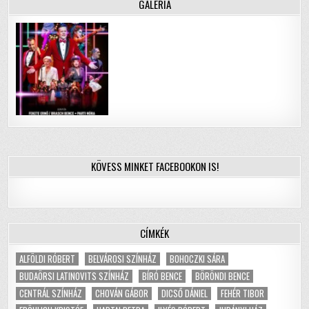
GALÉRIA
KÖVESS MINKET FACEBOOKON IS!
CÍMKÉK
ALFÖLDI RÓBERT
BELVÁROSI SZÍNHÁZ
BOHOCZKI SÁRA
BUDAÖRSI LATINOVITS SZÍNHÁZ
BÍRÓ BENCE
BÖRÖNDI BENCE
CENTRÁL SZÍNHÁZ
CHOVÁN GÁBOR
DICSŐ DÁNIEL
FEHÉR TIBOR