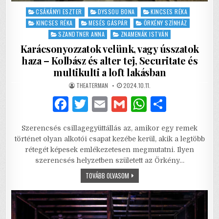
Posted
CSÁKÁNYI ESZTER
DYSSOU BONA
KINCSES RÉKA
in
KINCSES RÉKA
MESÉS GÁSPÁR
ÖRKÉNY SZÍNHÁZ
SZANDTNER ANNA
ZNAMENÁK ISTVÁN
Karácsonyozzatok velünk, vagy ússzatok
haza – Kolbász és alter tej, Securitate és
multikulti a loft lakásban
AUTHOR:
PUBLISHED
THEATERMAN
2024.10.11.
DATE:
F
T
E
G
W
S
a
w
m
m
h
h
Szerencsés csillagegyüttállás az, amikor egy remek
c
it
ai
ai
at
ar
történet olyan alkotói csapat kezébe kerül, akik a legtöbb
e
te
l
l
s
e
rétegét képesek emlékezetesen megmutatni. Ilyen
szerencsés helyzetben született az Örkény…
b
r
A
KARÁCSONYOZZATOK
TOVÁBB OLVASOM
o
p
VELÜNK,
VAGY
o
p
ÚSSZATOK
HAZA
–
k
KOLBÁSZ