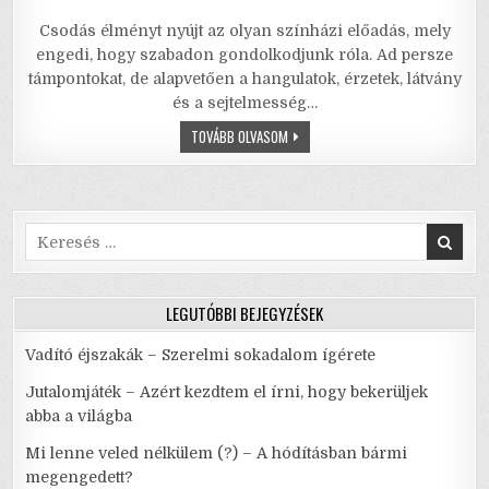
a
w
m
m
h
h
Csodás élményt nyújt az olyan színházi előadás, mely
c
it
ai
ai
at
ar
engedi, hogy szabadon gondolkodjunk róla. Ad persze
e
te
l
l
s
e
támpontokat, de alapvetően a hangulatok, érzetek, látvány
és a sejtelmesség…
b
r
A
SZATURNUSZ
TOVÁBB OLVASOM
o
p
GYŰRŰJE
–
o
p
MIKOR
ÉLÜNK
IGAZÁN?
k
Search
for:
LEGUTÓBBI BEJEGYZÉSEK
Vadító éjszakák – Szerelmi sokadalom ígérete
Jutalomjáték – Azért kezdtem el írni, hogy bekerüljek
abba a világba
Mi lenne veled nélkülem (?) – A hódításban bármi
megengedett?