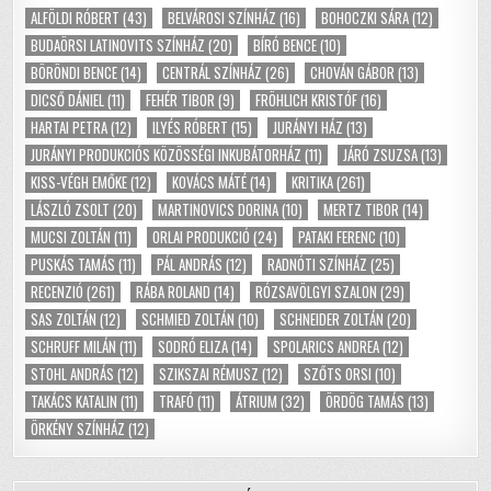
ALFÖLDI RÓBERT
(43)
BELVÁROSI SZÍNHÁZ
(16)
BOHOCZKI SÁRA
(12)
BUDAÖRSI LATINOVITS SZÍNHÁZ
(20)
BÍRÓ BENCE
(10)
BÖRÖNDI BENCE
(14)
CENTRÁL SZÍNHÁZ
(26)
CHOVÁN GÁBOR
(13)
DICSŐ DÁNIEL
(11)
FEHÉR TIBOR
(9)
FRÖHLICH KRISTÓF
(16)
HARTAI PETRA
(12)
ILYÉS RÓBERT
(15)
JURÁNYI HÁZ
(13)
JURÁNYI PRODUKCIÓS KÖZÖSSÉGI INKUBÁTORHÁZ
(11)
JÁRÓ ZSUZSA
(13)
KISS-VÉGH EMŐKE
(12)
KOVÁCS MÁTÉ
(14)
KRITIKA
(261)
LÁSZLÓ ZSOLT
(20)
MARTINOVICS DORINA
(10)
MERTZ TIBOR
(14)
MUCSI ZOLTÁN
(11)
ORLAI PRODUKCIÓ
(24)
PATAKI FERENC
(10)
PUSKÁS TAMÁS
(11)
PÁL ANDRÁS
(12)
RADNÓTI SZÍNHÁZ
(25)
RECENZIÓ
(261)
RÁBA ROLAND
(14)
RÓZSAVÖLGYI SZALON
(29)
SAS ZOLTÁN
(12)
SCHMIED ZOLTÁN
(10)
SCHNEIDER ZOLTÁN
(20)
SCHRUFF MILÁN
(11)
SODRÓ ELIZA
(14)
SPOLARICS ANDREA
(12)
STOHL ANDRÁS
(12)
SZIKSZAI RÉMUSZ
(12)
SZŐTS ORSI
(10)
TAKÁCS KATALIN
(11)
TRAFÓ
(11)
ÁTRIUM
(32)
ÖRDÖG TAMÁS
(13)
ÖRKÉNY SZÍNHÁZ
(12)