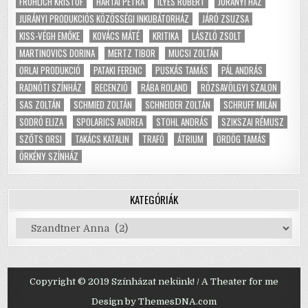
FRÖHLICH KRISTÓF
HARTAI PETRA
ILYÉS RÓBERT
JURÁNYI HÁZ
JURÁNYI PRODUKCIÓS KÖZÖSSÉGI INKUBÁTORHÁZ
JÁRÓ ZSUZSA
KISS-VÉGH EMŐKE
KOVÁCS MÁTÉ
KRITIKA
LÁSZLÓ ZSOLT
MARTINOVICS DORINA
MERTZ TIBOR
MUCSI ZOLTÁN
ORLAI PRODUKCIÓ
PATAKI FERENC
PUSKÁS TAMÁS
PÁL ANDRÁS
RADNÓTI SZÍNHÁZ
RECENZIÓ
RÁBA ROLAND
RÓZSAVÖLGYI SZALON
SAS ZOLTÁN
SCHMIED ZOLTÁN
SCHNEIDER ZOLTÁN
SCHRUFF MILÁN
SODRÓ ELIZA
SPOLARICS ANDREA
STOHL ANDRÁS
SZIKSZAI RÉMUSZ
SZŐTS ORSI
TAKÁCS KATALIN
TRAFÓ
ÁTRIUM
ÖRDÖG TAMÁS
ÖRKÉNY SZÍNHÁZ
KATEGÓRIÁK
Kategóriák
Copyright © 2019 Színházat nekünk! / A Theater for me
Design by ThemesDNA.com