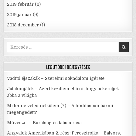
2019 február
(2)
2019 január
(9)
2018 december
(1)
Search
for:
LEGUTÓBBI BEJEGYZÉSEK
Vadító éjszakák – Szerelmi sokadalom ígérete
Jutalomjáték – Azért kezdtem el írni, hogy bekerüljek
abba a világba
Mi lenne veled nélkülem (?) – A hódításban bármi
megengedett?
Művészet – Barátság és tabula rasa
Angyalok Amerikában 2. rész: Peresztrojka – Balsors,