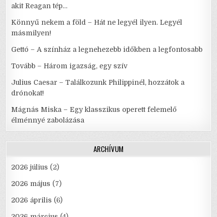
akit Reagan tép…
Könnyű nekem a föld – Hát ne legyél ilyen. Legyél
másmilyen!
Gettó – A színház a legnehezebb időkben a legfontosabb
Tovább – Három igazság, egy szív
Julius Caesar – Találkozunk Philippinél, hozzátok a
drónokat!
Mágnás Miska – Egy klasszikus operett felemelő
élménnyé zabolázása
ARCHÍVUM
2026 július
(2)
2026 május
(7)
2026 április
(6)
2026 március
(4)