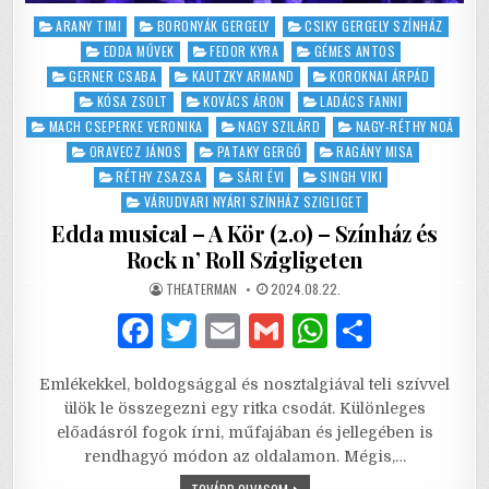
Posted
ARANY TIMI
BORONYÁK GERGELY
CSIKY GERGELY SZÍNHÁZ
in
EDDA MŰVEK
FEDOR KYRA
GÉMES ANTOS
GERNER CSABA
KAUTZKY ARMAND
KOROKNAI ÁRPÁD
KÓSA ZSOLT
KOVÁCS ÁRON
LADÁCS FANNI
MACH CSEPERKE VERONIKA
NAGY SZILÁRD
NAGY-RÉTHY NOÁ
ORAVECZ JÁNOS
PATAKY GERGŐ
RAGÁNY MISA
RÉTHY ZSAZSA
SÁRI ÉVI
SINGH VIKI
VÁRUDVARI NYÁRI SZÍNHÁZ SZIGLIGET
Edda musical – A Kör (2.0) – Színház és
Rock n’ Roll Szigligeten
AUTHOR:
PUBLISHED
THEATERMAN
2024.08.22.
DATE:
F
T
E
G
W
S
a
w
m
m
h
h
Emlékekkel, boldogsággal és nosztalgiával teli szívvel
c
it
ai
ai
at
ar
ülök le összegezni egy ritka csodát. Különleges
e
te
l
l
s
e
előadásról fogok írni, műfajában és jellegében is
rendhagyó módon az oldalamon. Mégis,…
b
r
A