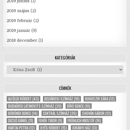
2019 június
(1)
2019 május
(2)
2019 február
(2)
2019 január
(9)
2018 december
(1)
KATEGÓRIÁK
Kategóriák
CÍMKÉK
ALFÖLDI RÓBERT
(43)
BELVÁROSI SZÍNHÁZ
(16)
BOHOCZKI SÁRA
(12)
BUDAÖRSI LATINOVITS SZÍNHÁZ
(20)
BÍRÓ BENCE
(10)
BÖRÖNDI BENCE
(14)
CENTRÁL SZÍNHÁZ
(26)
CHOVÁN GÁBOR
(13)
DICSŐ DÁNIEL
(11)
FEHÉR TIBOR
(9)
FRÖHLICH KRISTÓF
(16)
HARTAI PETRA
(12)
ILYÉS RÓBERT
(15)
JURÁNYI HÁZ
(13)