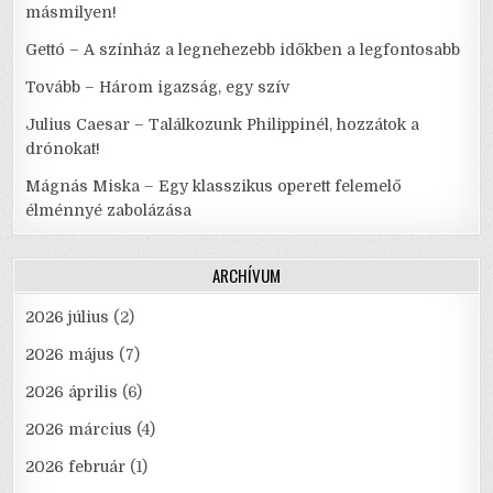
másmilyen!
Gettó – A színház a legnehezebb időkben a legfontosabb
Tovább – Három igazság, egy szív
Julius Caesar – Találkozunk Philippinél, hozzátok a
drónokat!
Mágnás Miska – Egy klasszikus operett felemelő
élménnyé zabolázása
ARCHÍVUM
2026 július
(2)
2026 május
(7)
2026 április
(6)
2026 március
(4)
2026 február
(1)