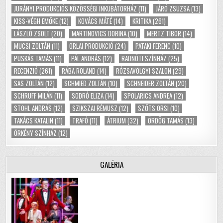
JURÁNYI PRODUKCIÓS KÖZÖSSÉGI INKUBÁTORHÁZ
(11)
JÁRÓ ZSUZSA
(13)
KISS-VÉGH EMŐKE
(12)
KOVÁCS MÁTÉ
(14)
KRITIKA
(261)
LÁSZLÓ ZSOLT
(20)
MARTINOVICS DORINA
(10)
MERTZ TIBOR
(14)
MUCSI ZOLTÁN
(11)
ORLAI PRODUKCIÓ
(24)
PATAKI FERENC
(10)
PUSKÁS TAMÁS
(11)
PÁL ANDRÁS
(12)
RADNÓTI SZÍNHÁZ
(25)
RECENZIÓ
(261)
RÁBA ROLAND
(14)
RÓZSAVÖLGYI SZALON
(29)
SAS ZOLTÁN
(12)
SCHMIED ZOLTÁN
(10)
SCHNEIDER ZOLTÁN
(20)
SCHRUFF MILÁN
(11)
SODRÓ ELIZA
(14)
SPOLARICS ANDREA
(12)
STOHL ANDRÁS
(12)
SZIKSZAI RÉMUSZ
(12)
SZŐTS ORSI
(10)
TAKÁCS KATALIN
(11)
TRAFÓ
(11)
ÁTRIUM
(32)
ÖRDÖG TAMÁS
(13)
ÖRKÉNY SZÍNHÁZ
(12)
GALÉRIA