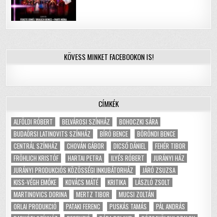
KÖVESS MINKET FACEBOOKON IS!
CÍMKÉK
ALFÖLDI RÓBERT
BELVÁROSI SZÍNHÁZ
BOHOCZKI SÁRA
BUDAÖRSI LATINOVITS SZÍNHÁZ
BÍRÓ BENCE
BÖRÖNDI BENCE
CENTRÁL SZÍNHÁZ
CHOVÁN GÁBOR
DICSŐ DÁNIEL
FEHÉR TIBOR
FRÖHLICH KRISTÓF
HARTAI PETRA
ILYÉS RÓBERT
JURÁNYI HÁZ
JURÁNYI PRODUKCIÓS KÖZÖSSÉGI INKUBÁTORHÁZ
JÁRÓ ZSUZSA
KISS-VÉGH EMŐKE
KOVÁCS MÁTÉ
KRITIKA
LÁSZLÓ ZSOLT
MARTINOVICS DORINA
MERTZ TIBOR
MUCSI ZOLTÁN
ORLAI PRODUKCIÓ
PATAKI FERENC
PUSKÁS TAMÁS
PÁL ANDRÁS