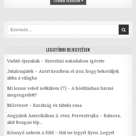
EDDA
TOVÁBB OLVASOM
o
p
MUSICAL
–
o
p
A
KÖR
(2.0)
k
–
SZÍNHÁZ
Search
ÉS
for:
ROCK
N’
ROLL
SZIGLIGETEN
LEGUTÓBBI BEJEGYZÉSEK
Vadító éjszakák – Szerelmi sokadalom ígérete
Jutalomjáték – Azért kezdtem el írni, hogy bekerüljek
abba a világba
Mi lenne veled nélkülem (?) – A hódításban bármi
megengedett?
Művészet – Barátság és tabula rasa
Angyalok Amerikában 2. rész: Peresztrojka – Balsors,
akit Reagan tép…
Könnyű nekem a föld – Hát ne legyél ilyen. Legyél