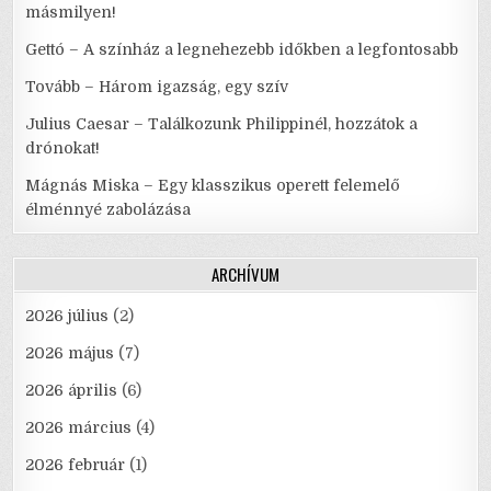
másmilyen!
Gettó – A színház a legnehezebb időkben a legfontosabb
Tovább – Három igazság, egy szív
Julius Caesar – Találkozunk Philippinél, hozzátok a
drónokat!
Mágnás Miska – Egy klasszikus operett felemelő
élménnyé zabolázása
ARCHÍVUM
2026 július
(2)
2026 május
(7)
2026 április
(6)
2026 március
(4)
2026 február
(1)