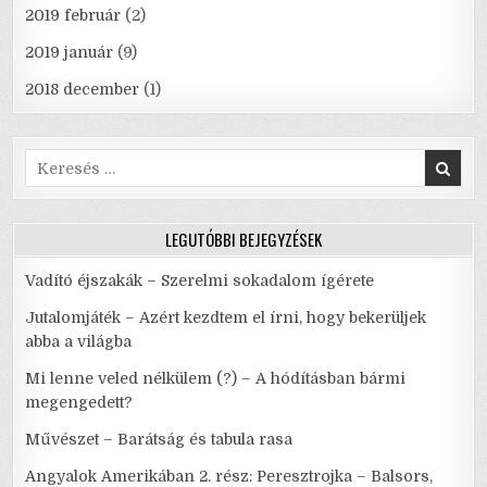
2019 február
(2)
2019 január
(9)
2018 december
(1)
Search
for:
LEGUTÓBBI BEJEGYZÉSEK
Vadító éjszakák – Szerelmi sokadalom ígérete
Jutalomjáték – Azért kezdtem el írni, hogy bekerüljek
abba a világba
Mi lenne veled nélkülem (?) – A hódításban bármi
megengedett?
Művészet – Barátság és tabula rasa
Angyalok Amerikában 2. rész: Peresztrojka – Balsors,