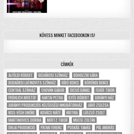
KÖVESS MINKET FACEBOOKON IS!
CÍMKÉK
ALFÖLDI RÓBERT
BELVÁROSI SZÍNHÁZ
BOHOCZKI SÁRA
BUDAÖRSI LATINOVITS SZÍNHÁZ
BÍRÓ BENCE
BÖRÖNDI BENCE
CENTRÁL SZÍNHÁZ
CHOVÁN GÁBOR
DICSŐ DÁNIEL
FEHÉR TIBOR
FRÖHLICH KRISTÓF
HARTAI PETRA
ILYÉS RÓBERT
JURÁNYI HÁZ
JURÁNYI PRODUKCIÓS KÖZÖSSÉGI INKUBÁTORHÁZ
JÁRÓ ZSUZSA
KISS-VÉGH EMŐKE
KOVÁCS MÁTÉ
KRITIKA
LÁSZLÓ ZSOLT
MARTINOVICS DORINA
MERTZ TIBOR
MUCSI ZOLTÁN
ORLAI PRODUKCIÓ
PATAKI FERENC
PUSKÁS TAMÁS
PÁL ANDRÁS