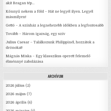
akit Reagan tép…
Könnyű nekem a föld – Hát ne legyél ilyen. Legyél
másmilyen!
Gettó – A színház a legnehezebb időkben a legfontosabb
Tovább – Három igazság, egy szív
Julius Caesar – Találkozunk Philippinél, hozzátok a
drónokat!
Mágnás Miska – Egy klasszikus operett felemelő
élménnyé zabolázása
ARCHÍVUM
2026 július
(2)
2026 május
(7)
2026 április
(6)
2026 március
(4)