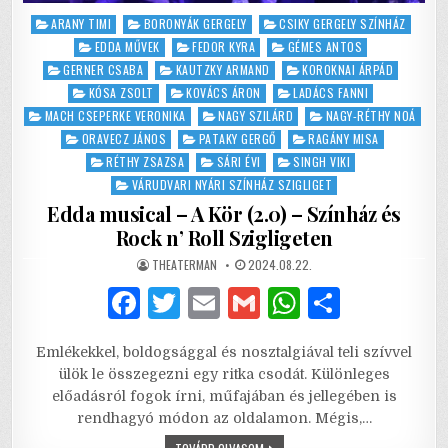
Posted
ARANY TIMI
BORONYÁK GERGELY
CSIKY GERGELY SZÍNHÁZ
in
EDDA MŰVEK
FEDOR KYRA
GÉMES ANTOS
GERNER CSABA
KAUTZKY ARMAND
KOROKNAI ÁRPÁD
KÓSA ZSOLT
KOVÁCS ÁRON
LADÁCS FANNI
MACH CSEPERKE VERONIKA
NAGY SZILÁRD
NAGY-RÉTHY NOÁ
ORAVECZ JÁNOS
PATAKY GERGŐ
RAGÁNY MISA
RÉTHY ZSAZSA
SÁRI ÉVI
SINGH VIKI
VÁRUDVARI NYÁRI SZÍNHÁZ SZIGLIGET
Edda musical – A Kör (2.0) – Színház és
Rock n’ Roll Szigligeten
AUTHOR:
PUBLISHED
THEATERMAN
2024.08.22.
DATE:
F
T
E
G
W
S
a
w
m
m
h
h
Emlékekkel, boldogsággal és nosztalgiával teli szívvel
c
it
ai
ai
at
ar
ülök le összegezni egy ritka csodát. Különleges
e
te
l
l
s
e
előadásról fogok írni, műfajában és jellegében is
rendhagyó módon az oldalamon. Mégis,…
b
r
A