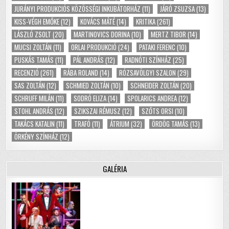
JURÁNYI PRODUKCIÓS KÖZÖSSÉGI INKUBÁTORHÁZ
(11)
JÁRÓ ZSUZSA
(13)
KISS-VÉGH EMŐKE
(12)
KOVÁCS MÁTÉ
(14)
KRITIKA
(261)
LÁSZLÓ ZSOLT
(20)
MARTINOVICS DORINA
(10)
MERTZ TIBOR
(14)
MUCSI ZOLTÁN
(11)
ORLAI PRODUKCIÓ
(24)
PATAKI FERENC
(10)
PUSKÁS TAMÁS
(11)
PÁL ANDRÁS
(12)
RADNÓTI SZÍNHÁZ
(25)
RECENZIÓ
(261)
RÁBA ROLAND
(14)
RÓZSAVÖLGYI SZALON
(29)
SAS ZOLTÁN
(12)
SCHMIED ZOLTÁN
(10)
SCHNEIDER ZOLTÁN
(20)
SCHRUFF MILÁN
(11)
SODRÓ ELIZA
(14)
SPOLARICS ANDREA
(12)
STOHL ANDRÁS
(12)
SZIKSZAI RÉMUSZ
(12)
SZŐTS ORSI
(10)
TAKÁCS KATALIN
(11)
TRAFÓ
(11)
ÁTRIUM
(32)
ÖRDÖG TAMÁS
(13)
ÖRKÉNY SZÍNHÁZ
(12)
GALÉRIA