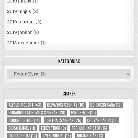
2019 június
(1)
2019 május
(2)
2019 február
(2)
2019 január
(9)
2018 december
(1)
KATEGÓRIÁK
Kategóriák
CÍMKÉK
ALFÖLDI RÓBERT
(43)
BELVÁROSI SZÍNHÁZ
(16)
BOHOCZKI SÁRA
(12)
BUDAÖRSI LATINOVITS SZÍNHÁZ
(20)
BÍRÓ BENCE
(10)
BÖRÖNDI BENCE
(14)
CENTRÁL SZÍNHÁZ
(26)
CHOVÁN GÁBOR
(13)
DICSŐ DÁNIEL
(11)
FEHÉR TIBOR
(9)
FRÖHLICH KRISTÓF
(16)
HARTAI PETRA
(12)
ILYÉS RÓBERT
(15)
JURÁNYI HÁZ
(13)