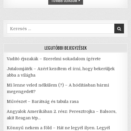
EDDA
TOVÁBB OLVASOM
o
p
MUSICAL
–
o
p
A
KÖR
(2.0)
k
–
SZÍNHÁZ
Search
ÉS
for:
ROCK
N’
ROLL
SZIGLIGETEN
LEGUTÓBBI BEJEGYZÉSEK
Vadító éjszakák – Szerelmi sokadalom ígérete
Jutalomjáték – Azért kezdtem el írni, hogy bekerüljek
abba a világba
Mi lenne veled nélkülem (?) – A hódításban bármi
megengedett?
Művészet – Barátság és tabula rasa
Angyalok Amerikában 2. rész: Peresztrojka – Balsors,
akit Reagan tép…
Könnyű nekem a föld – Hát ne legyél ilyen. Legyél