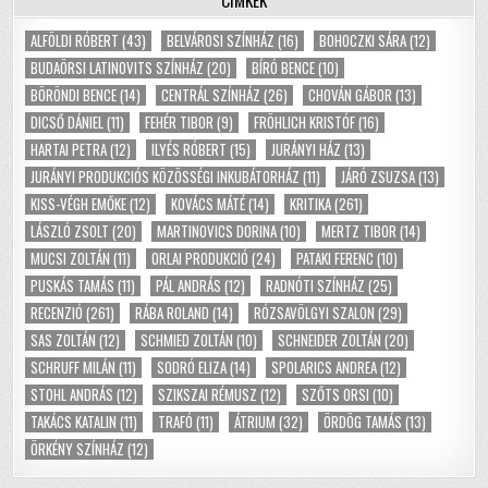
CÍMKÉK
ALFÖLDI RÓBERT
(43)
BELVÁROSI SZÍNHÁZ
(16)
BOHOCZKI SÁRA
(12)
BUDAÖRSI LATINOVITS SZÍNHÁZ
(20)
BÍRÓ BENCE
(10)
BÖRÖNDI BENCE
(14)
CENTRÁL SZÍNHÁZ
(26)
CHOVÁN GÁBOR
(13)
DICSŐ DÁNIEL
(11)
FEHÉR TIBOR
(9)
FRÖHLICH KRISTÓF
(16)
HARTAI PETRA
(12)
ILYÉS RÓBERT
(15)
JURÁNYI HÁZ
(13)
JURÁNYI PRODUKCIÓS KÖZÖSSÉGI INKUBÁTORHÁZ
(11)
JÁRÓ ZSUZSA
(13)
KISS-VÉGH EMŐKE
(12)
KOVÁCS MÁTÉ
(14)
KRITIKA
(261)
LÁSZLÓ ZSOLT
(20)
MARTINOVICS DORINA
(10)
MERTZ TIBOR
(14)
MUCSI ZOLTÁN
(11)
ORLAI PRODUKCIÓ
(24)
PATAKI FERENC
(10)
PUSKÁS TAMÁS
(11)
PÁL ANDRÁS
(12)
RADNÓTI SZÍNHÁZ
(25)
RECENZIÓ
(261)
RÁBA ROLAND
(14)
RÓZSAVÖLGYI SZALON
(29)
SAS ZOLTÁN
(12)
SCHMIED ZOLTÁN
(10)
SCHNEIDER ZOLTÁN
(20)
SCHRUFF MILÁN
(11)
SODRÓ ELIZA
(14)
SPOLARICS ANDREA
(12)
STOHL ANDRÁS
(12)
SZIKSZAI RÉMUSZ
(12)
SZŐTS ORSI
(10)
TAKÁCS KATALIN
(11)
TRAFÓ
(11)
ÁTRIUM
(32)
ÖRDÖG TAMÁS
(13)
ÖRKÉNY SZÍNHÁZ
(12)