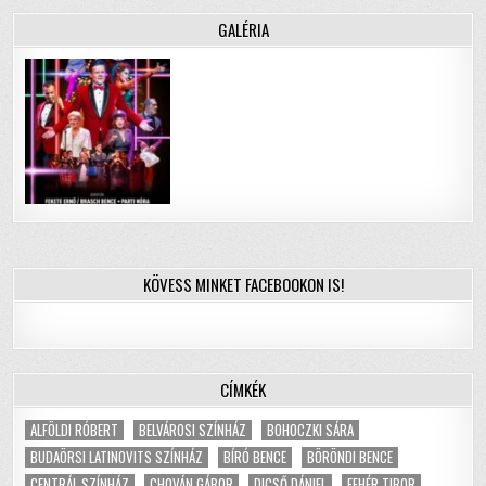
GALÉRIA
KÖVESS MINKET FACEBOOKON IS!
CÍMKÉK
ALFÖLDI RÓBERT
BELVÁROSI SZÍNHÁZ
BOHOCZKI SÁRA
BUDAÖRSI LATINOVITS SZÍNHÁZ
BÍRÓ BENCE
BÖRÖNDI BENCE
CENTRÁL SZÍNHÁZ
CHOVÁN GÁBOR
DICSŐ DÁNIEL
FEHÉR TIBOR