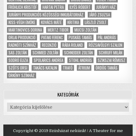
FRÖHLICH KRISTÓF
HARTAI PETRA
ILYÉS RÓBERT
JURÁNYI HÁZ
JURÁNYI PRODUKCIÓS KÖZÖSSÉGI INKUBÁTORHÁZ
JÁRÓ ZSUZSA
KISS-VÉGH EMŐKE
KOVÁCS MÁTÉ
KRITIKA
LÁSZLÓ ZSOLT
MARTINOVICS DORINA
MERTZ TIBOR
MUCSI ZOLTÁN
ORLAI PRODUKCIÓ
PATAKI FERENC
PUSKÁS TAMÁS
PÁL ANDRÁS
RADNÓTI SZÍNHÁZ
RECENZIÓ
RÁBA ROLAND
RÓZSAVÖLGYI SZALON
SAS ZOLTÁN
SCHMIED ZOLTÁN
SCHNEIDER ZOLTÁN
SCHRUFF MILÁN
SODRÓ ELIZA
SPOLARICS ANDREA
STOHL ANDRÁS
SZIKSZAI RÉMUSZ
SZŐTS ORSI
TAKÁCS KATALIN
TRAFÓ
ÁTRIUM
ÖRDÖG TAMÁS
ÖRKÉNY SZÍNHÁZ
KATEGÓRIÁK
Kategóriák
Copyright © 2019 Színházat nekünk! / A Theater for me