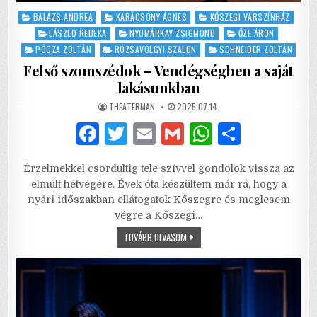
Posted
BALÁZS ANDREA
KARÁCSONY ÁGNES
KŐSZEGI VÁRSZÍNHÁZ
in
LÁSZLÓ REBEKA
NYOMÁRKAY ZSIGMOND
ŐZE ÁRON
PÓCZA ZOLTÁN
RÓZSAVÖLGYI SZALON
SCHNEIDER ZOLTÁN
Felső szomszédok – Vendégségben a saját
lakásunkban
AUTHOR:
PUBLISHED
THEATERMAN
2025.07.14.
DATE:
F
T
E
G
W
S
a
w
m
m
h
h
Érzelmekkel csordultig tele szívvel gondolok vissza az
c
it
ai
ai
at
ar
elmúlt hétvégére. Évek óta készültem már rá, hogy a
e
te
l
l
s
e
nyári időszakban ellátogatok Kőszegre és meglesem
végre a Kőszegi…
b
r
A
FELSŐ
TOVÁBB OLVASOM
o
p
SZOMSZÉDOK
–
o
p
VENDÉGSÉGBEN
A
SAJÁT
k
LAKÁSUNKBAN