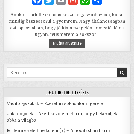
a
w
m
m
h
h
Amikor Tartuffe előadás készül egy színházban, kicsit
c
it
ai
ai
at
ar
mindig összeszorul a gyomrom. Nagy általánosságban
e
te
l
l
s
e
azt tapasztaltam, hogy jó kis nevetgélős komédiát látok
ugyan, felismerem a sokszor…
b
r
A
TARTUFFE
TOVÁBB OLVASOM
o
p
–
ADJON
o
p
ÚGYIS,
HA
NEM
k
KÉREM…
Search
for:
LEGUTÓBBI BEJEGYZÉSEK
Vadító éjszakák – Szerelmi sokadalom ígérete
Jutalomjáték – Azért kezdtem el írni, hogy bekerüljek
abba a világba
Mi lenne veled nélkülem (?) – A hódításban bármi