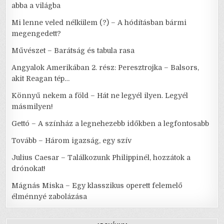
abba a világba
Mi lenne veled nélkülem (?) – A hódításban bármi
megengedett?
Művészet – Barátság és tabula rasa
Angyalok Amerikában 2. rész: Peresztrojka – Balsors,
akit Reagan tép…
Könnyű nekem a föld – Hát ne legyél ilyen. Legyél
másmilyen!
Gettó – A színház a legnehezebb időkben a legfontosabb
Tovább – Három igazság, egy szív
Julius Caesar – Találkozunk Philippinél, hozzátok a
drónokat!
Mágnás Miska – Egy klasszikus operett felemelő
élménnyé zabolázása