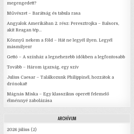
megengedett?
Művészet – Barátság és tabula rasa
Angyalok Amerikában 2. rész: Peresztrojka – Balsors,
akit Reagan tép…
Könnyű nekem a föld – Hát ne legyél ilyen. Legyél
másmilyen!
Gettó – A színház a legnehezebb időkben a legfontosabb
Tovább – Három igazság, egy szív
Julius Caesar – Találkozunk Philippinél, hozzátok a
drónokat!
Mágnás Miska – Egy klasszikus operett felemelő
élménnyé zabolázása
ARCHÍVUM
2026 július
(2)