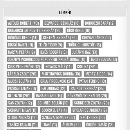
CÍMKÉK
ALFÖLDI RÓBERT
(43)
BELVÁROSI SZÍNHÁZ
(16)
BOHOCZKI SÁRA
(12)
BUDAÖRSI LATINOVITS SZÍNHÁZ
(20)
BÍRÓ BENCE
(10)
BÖRÖNDI BENCE
(14)
CENTRÁL SZÍNHÁZ
(26)
CHOVÁN GÁBOR
(13)
DICSŐ DÁNIEL
(11)
FEHÉR TIBOR
(9)
FRÖHLICH KRISTÓF
(16)
HARTAI PETRA
(12)
ILYÉS RÓBERT
(15)
JURÁNYI HÁZ
(13)
JURÁNYI PRODUKCIÓS KÖZÖSSÉGI INKUBÁTORHÁZ
(11)
JÁRÓ ZSUZSA
(13)
KISS-VÉGH EMŐKE
(12)
KOVÁCS MÁTÉ
(14)
KRITIKA
(261)
LÁSZLÓ ZSOLT
(20)
MARTINOVICS DORINA
(10)
MERTZ TIBOR
(14)
MUCSI ZOLTÁN
(11)
ORLAI PRODUKCIÓ
(24)
PATAKI FERENC
(10)
PUSKÁS TAMÁS
(11)
PÁL ANDRÁS
(12)
RADNÓTI SZÍNHÁZ
(25)
RECENZIÓ
(261)
RÁBA ROLAND
(14)
RÓZSAVÖLGYI SZALON
(29)
SAS ZOLTÁN
(12)
SCHMIED ZOLTÁN
(10)
SCHNEIDER ZOLTÁN
(20)
SCHRUFF MILÁN
(11)
SODRÓ ELIZA
(14)
SPOLARICS ANDREA
(12)
STOHL ANDRÁS
(12)
SZIKSZAI RÉMUSZ
(12)
SZŐTS ORSI
(10)
TAKÁCS KATALIN
(11)
TRAFÓ
(11)
ÁTRIUM
(32)
ÖRDÖG TAMÁS
(13)