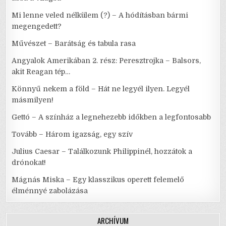
Mi lenne veled nélkülem (?) – A hódításban bármi
megengedett?
Művészet – Barátság és tabula rasa
Angyalok Amerikában 2. rész: Peresztrojka – Balsors,
akit Reagan tép…
Könnyű nekem a föld – Hát ne legyél ilyen. Legyél
másmilyen!
Gettó – A színház a legnehezebb időkben a legfontosabb
Tovább – Három igazság, egy szív
Julius Caesar – Találkozunk Philippinél, hozzátok a
drónokat!
Mágnás Miska – Egy klasszikus operett felemelő
élménnyé zabolázása
ARCHÍVUM