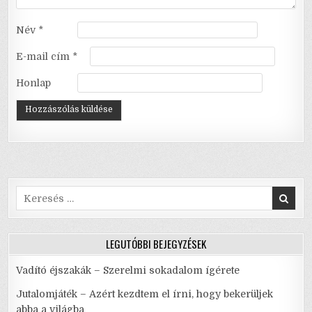
Név
*
E-mail cím
*
Honlap
Search
for:
LEGUTÓBBI BEJEGYZÉSEK
Vadító éjszakák – Szerelmi sokadalom ígérete
Jutalomjáték – Azért kezdtem el írni, hogy bekerüljek
abba a világba