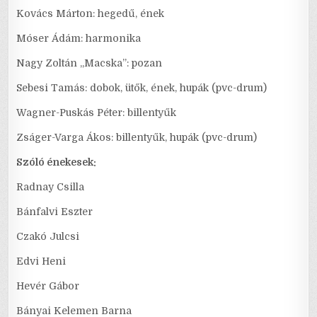
Kovács Márton: hegedű, ének
Móser Ádám: harmonika
Nagy Zoltán „Macska”: pozan
Sebesi Tamás: dobok, ütők, ének, hupák (pvc-drum)
Wagner-Puskás Péter: billentyűk
Zságer-Varga Ákos: billentyűk, hupák (pvc-drum)
Szóló énekesek:
Radnay Csilla
Bánfalvi Eszter
Czakó Julcsi
Edvi Heni
Hevér Gábor
Bányai Kelemen Barna