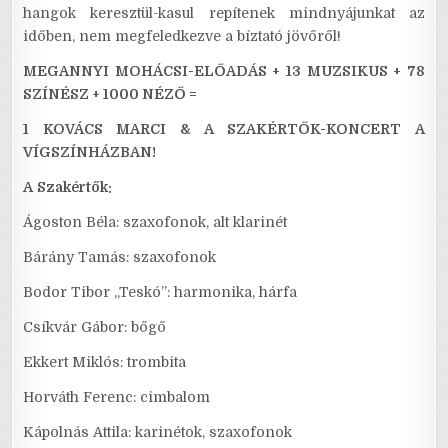
hangok keresztül-kasul repítenek mindnyájunkat az
időben, nem megfeledkezve a bíztató jövőről!
MEGANNYI MOHÁCSI-ELŐADÁS + 13 MUZSIKUS + 78
SZÍNÉSZ + 1000 NÉZŐ =
1 KOVÁCS MARCI & A SZAKÉRTŐK-KONCERT A
VÍGSZÍNHÁZBAN!
A
Szakértők:
Ágoston Béla: szaxofonok, alt klarinét
Bárány Tamás: szaxofonok
Bodor Tibor „Teskó”: harmonika, hárfa
Csíkvár Gábor: bőgő
Ekkert Miklós: trombita
Horváth Ferenc: cimbalom
Kápolnás Attila: karinétok, szaxofonok