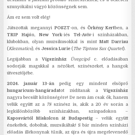
szunyókálni vágyó közönségnek sem.
Ám ez sem volt elég!
Játszottak megannyi
POSZT
-on, és
Örkény Kert
ben, a
TRIP Hajó
n,
New York
-iés
Tel-Aviv
-i színházakban,
klubokban, olyan muzsikusokkal is mint
Matt Darriau
(
Klezmatics
), és
Jessica Lurie
(
The Tiptons Sax Quartet
).
Legújabban a
Vígszínház
Üvegcipő
c. előadásában
sodorják magukkal a nézőket, színészeket, a hangok
útvesztőjébe.
2024. január 13-án
pedig egy mindent elsöprő
hungaricum-hangáradat
ot zúdítanak a
Vígszínház
nagyra becsült közönségére! De nem ám csak ők, hanem
velük együtt az a
78
színész is, akik a 20 év során a
legkülönbözőbb színházakban, színpadokon –
Kaposvártól Miskolcon át Budapestig
– velük együtt
énekeltek, doboltak, muzsikáltak! S bár minden színházi
előadás illékonynak tűnik, az újra és újra megelevenedő