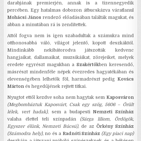
darabjának premierjén, annak is a tizennegyedik
percében. Egy hatalmas dobozon átbucskázva váratlanul
Mohácsi János
rendező előadásában találták magukat, és
abban a minutában rá is zendítettek.
Attól fogva nem is igen szabadultak a számukra mind
otthonosabbá váló, világot jelentő, kopott deszkáktól.
Mindinkább nekibátorodva játszották kedvenc
hangjaikat, dallamaikat, muzsikáikat, zörejeiket, melyek
eredete egyrészt magukban a
Szakértők
ben keresendő,
másrészt mindenféle népek évezredes hagyatékában és
elevenségében lelhetők föl, harmadrészt pedig
Kovács
Márton
és hegedűjének rejtett titkai.
Nyugtot ettől kezdve soha nem hagytak sem
Kaposváron
(Megbombáztuk Kaposvárt, Csak egy szög, 5606 – Őrült
lélek, vert hadak)
, sem a budapesti
Nemzeti Színház
valaha élettel teli színpadán
(Sárga liliom, Ördögök,
Egyszer élünk, Nemzeti Búcsú)
, de az
Örkény Színház
(Számodra hely),
no és a
Radnóti Színház
(Egy piaci nap)
deszkáin a játszani próbáló színészeknek, és a békésen