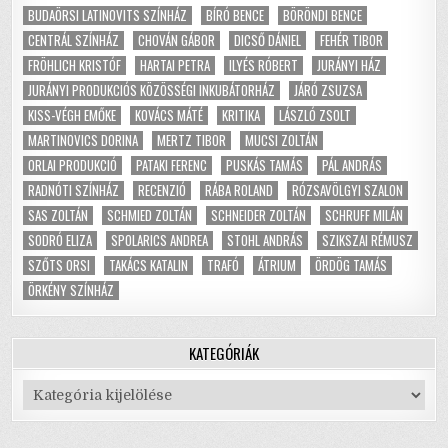
BUDAÖRSI LATINOVITS SZÍNHÁZ
BÍRÓ BENCE
BÖRÖNDI BENCE
CENTRÁL SZÍNHÁZ
CHOVÁN GÁBOR
DICSŐ DÁNIEL
FEHÉR TIBOR
FRÖHLICH KRISTÓF
HARTAI PETRA
ILYÉS RÓBERT
JURÁNYI HÁZ
JURÁNYI PRODUKCIÓS KÖZÖSSÉGI INKUBÁTORHÁZ
JÁRÓ ZSUZSA
KISS-VÉGH EMŐKE
KOVÁCS MÁTÉ
KRITIKA
LÁSZLÓ ZSOLT
MARTINOVICS DORINA
MERTZ TIBOR
MUCSI ZOLTÁN
ORLAI PRODUKCIÓ
PATAKI FERENC
PUSKÁS TAMÁS
PÁL ANDRÁS
RADNÓTI SZÍNHÁZ
RECENZIÓ
RÁBA ROLAND
RÓZSAVÖLGYI SZALON
SAS ZOLTÁN
SCHMIED ZOLTÁN
SCHNEIDER ZOLTÁN
SCHRUFF MILÁN
SODRÓ ELIZA
SPOLARICS ANDREA
STOHL ANDRÁS
SZIKSZAI RÉMUSZ
SZŐTS ORSI
TAKÁCS KATALIN
TRAFÓ
ÁTRIUM
ÖRDÖG TAMÁS
ÖRKÉNY SZÍNHÁZ
KATEGÓRIÁK
Kategóriák