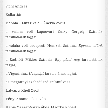
Stohl András
Kulka János
Doboló – Muzsikáló – Éneklő kórus:
a valaha volt kaposvári Csiky Gergely Színház
társulatának tagjai,
a valaha volt budapesti Nemzeti Színház
Egyszer élünk
társulatának tagjai,
a Radnóti Miklós Színház
Egy piaci nap
társulatának
tagjai,
a Vígszínház
Üvegcipő
társulatának tagjai,
és megannyi szabadúszó színművész.
Látvány:
Khell Zsolt
Fény:
Znamenák István
Hang:
Zságer-Varga Ákos, Maczkó Róbert