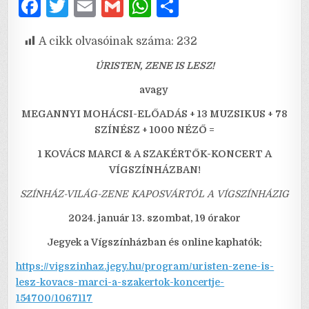
F
T
E
G
W
S
a
w
m
m
h
h
A cikk olvasóinak száma:
232
c
it
ai
ai
at
ar
e
te
l
l
s
e
ÚRISTEN, ZENE IS LESZ!
b
r
A
avagy
o
p
MEGANNYI MOHÁCSI-ELŐADÁS + 13 MUZSIKUS + 78
SZÍNÉSZ + 1000 NÉZŐ =
o
p
k
1 KOVÁCS MARCI & A SZAKÉRTŐK-KONCERT A
VÍGSZÍNHÁZBAN!
SZÍNHÁZ-VILÁG-ZENE KAPOSVÁRTÓL A VÍGSZÍNHÁZIG
2024. január 13. szombat, 19 órakor
Jegyek a Vígszínházban és online kaphatók:
https://vigszinhaz.jegy.hu/program/uristen-zene-is-
lesz-kovacs-marci-a-szakertok-koncertje-
154700/1067117