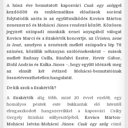
A húsz éve bemutatott kaposvári
Csak egy szög
gel
kezdődött és emblematikus előadások sorával
folytatódik azóta is az együttműködés Kovács Márton
zeneszerző és Mohácsi János rendező között. Közösen
jegyzett színpadi munkáik zenei anyagából válogat
Kovács Marci és a Szakértők koncertje, az
Úristen, zene
is lesz
!, amelyen a zenészek mellett színpadra lép 78
színész, közülük néhányan szólóénekesként – mások
mellett Radnay Csilla, Bánfalvi Eszter, Hevér Gábor,
Stohl András és Kulka János –, hogy együtt idézzék meg
az elmúlt két évtized Mohácsi-bemutatóinak
összetéveszthetetlen hangulatát.
De kik azok a Szakértők?
A
Szakértők
alig több, mint 20 évvel ezelőtt, egy
homályos péntek este bukkantak elő Istentől
elrugaszkodott hangszereikkel a kaposvári Csiky
Gergely Színház süllyesztőjéből,
Kovács Márton-
Mohácsi István-Mohácsi János
:
Csak egy szög
című