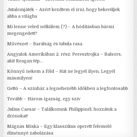
Jutalomjáték – Azért kezdtem el írni, hogy bekerüljek
abba a világba
Mi lenne veled nélkülem (?) – A hódításban bármi
megengedett?
Művészet – Barátság és tabula rasa
Angyalok Amerikában 2. rész: Peresztrojka – Balsors,
akit Reagan tép…
Könnyű nekem a föld – Hát ne legyél ilyen. Legyél
másmilyen!
Gettó – A színház a legnehezebb időkben a legfontosabb
Tovább – Három igazság, egy szív
Julius Caesar – Találkozunk Philippinél, hozzátok a
drónokat!
Mágnás Miska – Egy klasszikus operett felemelő
élménnyé zabolázása