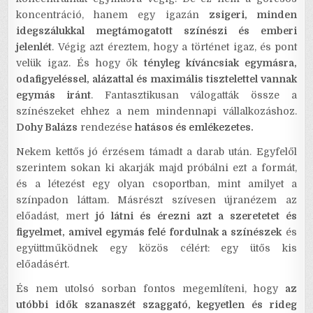
koncentráció, hanem egy igazán
zsigeri, minden
idegszálukkal megtámogatott színészi és emberi
jelenlét
. Végig azt éreztem, hogy a történet igaz, és pont
velük igaz. És hogy ők
tényleg kíváncsiak egymásra,
odafigyeléssel, alázattal és maximális tisztelettel vannak
egymás iránt
. Fantasztikusan válogatták össze a
színészeket ehhez a nem mindennapi vállalkozáshoz.
Dohy Balázs
rendezése
hatásos és emlékezetes.
Nekem kettős jó érzésem támadt a darab után. Egyfelől
szerintem sokan ki akarják majd próbálni ezt a formát,
és a létezést egy olyan csoportban, mint amilyet a
színpadon láttam. Másrészt szívesen újranézem az
előadást, mert
jó látni és érezni azt a szeretetet és
figyelmet, amivel egymás felé fordulnak a színészek
és
együttműködnek egy közös célért: egy ütős kis
előadásért.
És nem utolsó sorban fontos megemlíteni, hogy
az
utóbbi idők szanaszét szaggató, kegyetlen és rideg