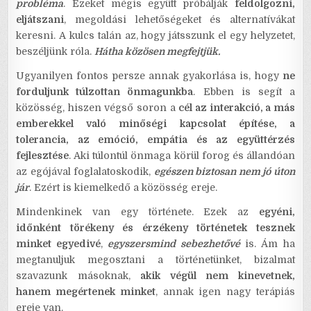
probléma
. Ezeket mégis együtt próbálják
feldolgozni,
eljátszani
, megoldási lehetőségeket és alternatívákat
keresni. A kulcs talán az, hogy játsszunk el egy helyzetet,
beszéljünk róla.
Hátha közösen megfejtjük.
Ugyanilyen fontos persze annak gyakorlása is, hogy
ne
forduljunk túlzottan önmagunkba
. Ebben is segít a
közösség, hiszen végső soron a
cél az interakció, a más
emberekkel való minőségi kapcsolat építése, a
tolerancia, az emóció, empátia és az együttérzés
fejlesztése
. Aki túlontúl önmaga körül forog és állandóan
az egójával foglalatoskodik,
egészen biztosan nem jó úton
jár
. Ezért is kiemelkedő a közösség ereje.
Mindenkinek van egy története. Ezek az
egyéni,
időnként törékeny és érzékeny történetek tesznek
minket egyedivé
,
egyszersmind sebezhetővé
is. Ám ha
megtanuljuk megosztani a történetünket, bizalmat
szavazunk másoknak,
akik végül nem kinevetnek,
hanem megértenek minket
, annak igen nagy terápiás
ereje van.