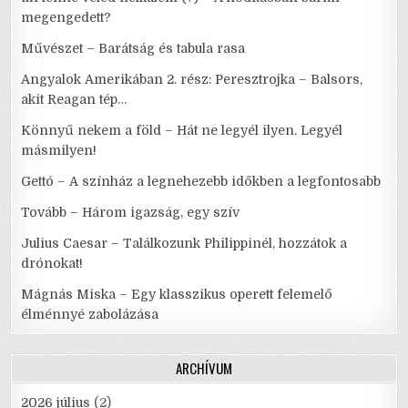
megengedett?
Művészet – Barátság és tabula rasa
Angyalok Amerikában 2. rész: Peresztrojka – Balsors,
akit Reagan tép…
Könnyű nekem a föld – Hát ne legyél ilyen. Legyél
másmilyen!
Gettó – A színház a legnehezebb időkben a legfontosabb
Tovább – Három igazság, egy szív
Julius Caesar – Találkozunk Philippinél, hozzátok a
drónokat!
Mágnás Miska – Egy klasszikus operett felemelő
élménnyé zabolázása
ARCHÍVUM
2026 július
(2)