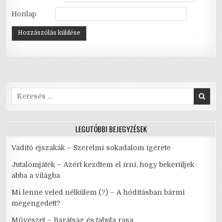
Honlap
Search
for:
LEGUTÓBBI BEJEGYZÉSEK
Vadító éjszakák – Szerelmi sokadalom ígérete
Jutalomjáték – Azért kezdtem el írni, hogy bekerüljek
abba a világba
Mi lenne veled nélkülem (?) – A hódításban bármi
megengedett?
Művészet – Barátság és tabula rasa