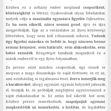
Közben ez a néhány ember megtanul
csoportként,
közösségként
is létezni. Gyakorolnak olyan feladatokat,
melyek célja
a maximális egymásra figyelés
fejlesztése.
És
ha nem sikerül, nincs semmi gond
, újra és újra
megpróbálják. Épp az a varázslatos az ilyen közösségi
létezésben, hogy nem kell rohannunk sehová.
Tudunk
úgy figyelni másokra és befelé is, hogy nincsen benne
semmi kényszer, sem határidő, sem alakoskodás, sem
hátsó szándék
. Rengeteget tanulunk magunkról és a
másik emberről is egy ilyen folyamatban.
És persze mint minden csoportnak, úgy ennek is
megvan a maga dinamikája és saját története, és ez az,
ami színházilag is izgalmassá teszi.
Sorra ismerjük meg
a karaktereket
, ahogy egymást, egymás helyzetét játsszák
el, bontják ki, és próbálják megfejteni egyszersmind a
saját elakadásaikat is. Ez aztán hol sikerül, hol nem.
Közben persze ismerkednek,
szagolgatják egymást
,
megkezdődik az ismerkedés, a hódítás
, de legalábbis