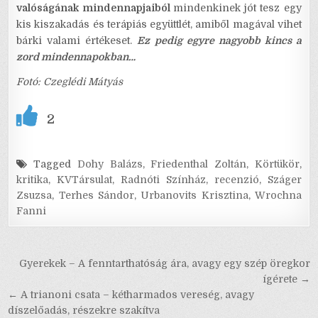
valóságának mindennapjaiból
mindenkinek jót tesz egy
kis kiszakadás és terápiás együttlét, amiből magával vihet
bárki valami értékeset.
Ez pedig egyre nagyobb kincs a
zord mindennapokban…
Fotó: Czeglédi Mátyás
2
Tagged
Dohy Balázs
,
Friedenthal Zoltán
,
Körtükör
,
kritika
,
KVTársulat
,
Radnóti Színház
,
recenzió
,
Száger
Zsuzsa
,
Terhes Sándor
,
Urbanovits Krisztina
,
Wrochna
Fanni
Bejegyzés
Gyerekek – A fenntarthatóság ára, avagy egy szép öregkor
navigáció
ígérete →
← A trianoni csata – kétharmados vereség, avagy
díszelőadás, részekre szakítva