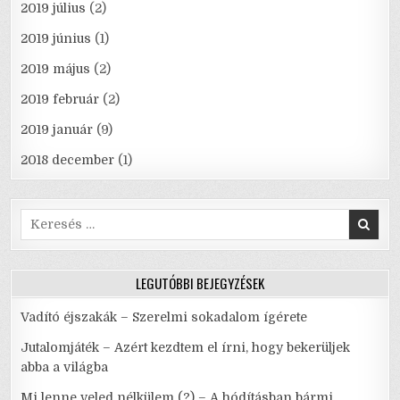
2019 július
(2)
2019 június
(1)
2019 május
(2)
2019 február
(2)
2019 január
(9)
2018 december
(1)
Search
for:
LEGUTÓBBI BEJEGYZÉSEK
Vadító éjszakák – Szerelmi sokadalom ígérete
Jutalomjáték – Azért kezdtem el írni, hogy bekerüljek
abba a világba
Mi lenne veled nélkülem (?) – A hódításban bármi