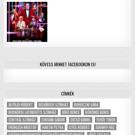
KÖVESS MINKET FACEBOOKON IS!
CÍMKÉK
ALFÖLDI RÓBERT
BELVÁROSI SZÍNHÁZ
BOHOCZKI SÁRA
BUDAÖRSI LATINOVITS SZÍNHÁZ
BÍRÓ BENCE
BÖRÖNDI BENCE
CENTRÁL SZÍNHÁZ
CHOVÁN GÁBOR
DICSŐ DÁNIEL
FEHÉR TIBOR
FRÖHLICH KRISTÓF
HARTAI PETRA
ILYÉS RÓBERT
JURÁNYI HÁZ
JURÁNYI PRODUKCIÓS KÖZÖSSÉGI INKUBÁTORHÁZ
JÁRÓ ZSUZSA