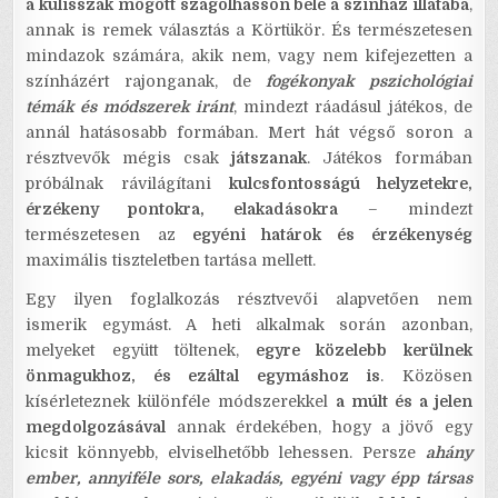
a kulisszák mögött szagolhasson bele a színház illatába
,
annak is remek választás a Körtükör. És természetesen
mindazok számára, akik nem, vagy nem kifejezetten a
színházért rajonganak, de
fogékonyak pszichológiai
témák és módszerek iránt
, mindezt ráadásul játékos, de
annál hatásosabb formában. Mert hát végső soron a
résztvevők mégis csak
játszanak
. Játékos formában
próbálnak rávilágítani
kulcsfontosságú helyzetekre,
érzékeny pontokra, elakadásokra
– mindezt
természetesen az
egyéni határok és érzékenység
maximális tiszteletben tartása mellett.
Egy ilyen foglalkozás résztvevői alapvetően nem
ismerik egymást. A heti alkalmak során azonban,
melyeket együtt töltenek,
egyre közelebb kerülnek
önmagukhoz, és ezáltal egymáshoz is
. Közösen
kísérleteznek különféle módszerekkel
a múlt és a jelen
megdolgozásával
annak érdekében, hogy a jövő egy
kicsit könnyebb, elviselhetőbb lehessen. Persze
ahány
ember, annyiféle sors, elakadás, egyéni vagy épp társas