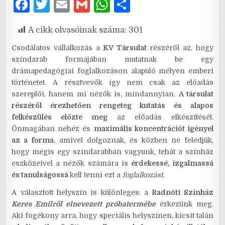
F
T
E
G
W
S
a
w
m
m
h
h
A cikk olvasóinak száma:
301
c
it
ai
ai
at
ar
e
te
l
l
s
e
Csodálatos vállalkozás a
KV Társulat
részéről az, hogy
színdarab formájában mutatnak be egy
b
r
A
drámapedagógiai foglalkozáson alapuló mélyen emberi
o
p
történetet. A résztvevők így nem csak az előadás
szereplői, hanem mi nézők is, mindannyian.
A társulat
o
p
részéről érezhetően rengeteg kutatás és alapos
k
felkészülés előzte meg
az előadás elkészítését.
Önmagában nehéz és
maximális koncentrációt igényel
az a forma
, amivel dolgoznak, és közben ne feledjük,
hogy mégis egy színdarabban vagyunk, tehát a színház
eszközeivel a nézők számára is
érdekessé, izgalmassá
és tanulságossá
kell tenni ezt a
foglalkozást.
A választott helyszín is különleges: a
Radnóti Színház
Keres Emilről elnevezett próbatermébe
érkezünk meg.
Aki fogékony arra, hogy speciális helyszínen, kicsit talán