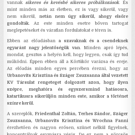
vannak
sikeres és kevésbé sikeres próbálkozások
. És
mint minden más az életben, ez is vagy sikerül, vagy
nem sikerül,
netán nem úgy sikerül, ahogy elsőre
gondolták
. Az este minden esetre bőven tartogat
meglepetéseket és váratlan fordulatokat e téren is.
Ebben az előadásban
a szavaknak és a csendeknek
egyaránt nagy jelentőségük van
. Minden apró lépés,
mondat, gesztus a helyén kell, hogy legyen, csak így tud
működni. Éppen ebben áll a Körtükör varázsa és ereje.
Az előadás minden egyes percében érezni, hogy az
Urbanovits Krisztina és Száger Zsuzsanna
által vezetett
KV Társulat rengeteget dolgozott azon, hogy ilyen
szépre, meghatóra és egyszersmind hatásosra,
katartikusra sikerüljön minden este, amikor a történet
színre kerül.
A szereplők,
Friedenthal Zoltán, Terhes Sándor, Száger
Zsuzsanna, Urbanovits Krisztina és Wrochna Fanni
érezhetően és nagyon erősen, szünet nélkül figyelnek,
koncentrálnak egymásra végig. De ez nem a görcsös