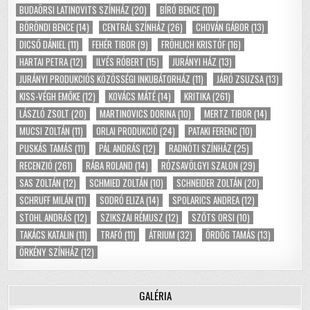
BUDAÖRSI LATINOVITS SZÍNHÁZ
(20)
BÍRÓ BENCE
(10)
BÖRÖNDI BENCE
(14)
CENTRÁL SZÍNHÁZ
(26)
CHOVÁN GÁBOR
(13)
DICSŐ DÁNIEL
(11)
FEHÉR TIBOR
(9)
FRÖHLICH KRISTÓF
(16)
HARTAI PETRA
(12)
ILYÉS RÓBERT
(15)
JURÁNYI HÁZ
(13)
JURÁNYI PRODUKCIÓS KÖZÖSSÉGI INKUBÁTORHÁZ
(11)
JÁRÓ ZSUZSA
(13)
KISS-VÉGH EMŐKE
(12)
KOVÁCS MÁTÉ
(14)
KRITIKA
(261)
LÁSZLÓ ZSOLT
(20)
MARTINOVICS DORINA
(10)
MERTZ TIBOR
(14)
MUCSI ZOLTÁN
(11)
ORLAI PRODUKCIÓ
(24)
PATAKI FERENC
(10)
PUSKÁS TAMÁS
(11)
PÁL ANDRÁS
(12)
RADNÓTI SZÍNHÁZ
(25)
RECENZIÓ
(261)
RÁBA ROLAND
(14)
RÓZSAVÖLGYI SZALON
(29)
SAS ZOLTÁN
(12)
SCHMIED ZOLTÁN
(10)
SCHNEIDER ZOLTÁN
(20)
SCHRUFF MILÁN
(11)
SODRÓ ELIZA
(14)
SPOLARICS ANDREA
(12)
STOHL ANDRÁS
(12)
SZIKSZAI RÉMUSZ
(12)
SZŐTS ORSI
(10)
TAKÁCS KATALIN
(11)
TRAFÓ
(11)
ÁTRIUM
(32)
ÖRDÖG TAMÁS
(13)
ÖRKÉNY SZÍNHÁZ
(12)
GALÉRIA