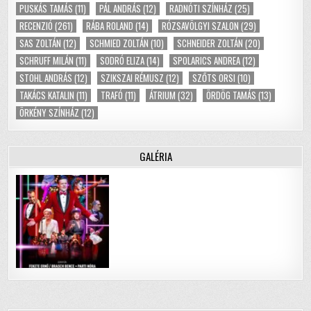
PUSKÁS TAMÁS
(11)
PÁL ANDRÁS
(12)
RADNÓTI SZÍNHÁZ
(25)
RECENZIÓ
(261)
RÁBA ROLAND
(14)
RÓZSAVÖLGYI SZALON
(29)
SAS ZOLTÁN
(12)
SCHMIED ZOLTÁN
(10)
SCHNEIDER ZOLTÁN
(20)
SCHRUFF MILÁN
(11)
SODRÓ ELIZA
(14)
SPOLARICS ANDREA
(12)
STOHL ANDRÁS
(12)
SZIKSZAI RÉMUSZ
(12)
SZŐTS ORSI
(10)
TAKÁCS KATALIN
(11)
TRAFÓ
(11)
ÁTRIUM
(32)
ÖRDÖG TAMÁS
(13)
ÖRKÉNY SZÍNHÁZ
(12)
GALÉRIA