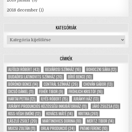
2019 január
(9)
2018 december
(1)
KATEGÓRIÁK
Kategóriák
CÍMKÉK
ALFÖLDI RÓBERT
(43)
BELVÁROSI SZÍNHÁZ
(16)
BOHOCZKI SÁRA
(12)
BUDAÖRSI LATINOVITS SZÍNHÁZ
(20)
BÍRÓ BENCE
(10)
BÖRÖNDI BENCE
(14)
CENTRÁL SZÍNHÁZ
(26)
CHOVÁN GÁBOR
(13)
DICSŐ DÁNIEL
(11)
FEHÉR TIBOR
(9)
FRÖHLICH KRISTÓF
(16)
HARTAI PETRA
(12)
ILYÉS RÓBERT
(15)
JURÁNYI HÁZ
(13)
JURÁNYI PRODUKCIÓS KÖZÖSSÉGI INKUBÁTORHÁZ
(11)
JÁRÓ ZSUZSA
(13)
KISS-VÉGH EMŐKE
(12)
KOVÁCS MÁTÉ
(14)
KRITIKA
(261)
LÁSZLÓ ZSOLT
(20)
MARTINOVICS DORINA
(10)
MERTZ TIBOR
(14)
MUCSI ZOLTÁN
(11)
ORLAI PRODUKCIÓ
(24)
PATAKI FERENC
(10)