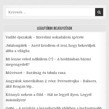
Search
for:
LEGUTÓBBI BEJEGYZÉSEK
Vadító éjszakák – Szerelmi sokadalom ígérete
Jutalomjáték – Azért kezdtem el írni, hogy bekerüljek
abba a világba
Mi lenne veled nélkülem (?) – A hódításban bármi
megengedett?
Művészet – Barátság és tabula rasa
Angyalok Amerikában 2. rész: Peresztrojka – Balsors,
akit Reagan tép…
Könnyű nekem a föld – Hát ne legyél ilyen. Legyél
másmilyen!
Gettó – A színház a legnehezebb időkben a legfontosabb