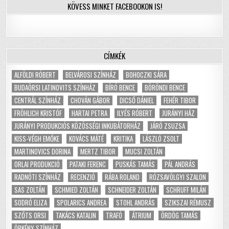
KÖVESS MINKET FACEBOOKON IS!
CÍMKÉK
ALFÖLDI RÓBERT
BELVÁROSI SZÍNHÁZ
BOHOCZKI SÁRA
BUDAÖRSI LATINOVITS SZÍNHÁZ
BÍRÓ BENCE
BÖRÖNDI BENCE
CENTRÁL SZÍNHÁZ
CHOVÁN GÁBOR
DICSŐ DÁNIEL
FEHÉR TIBOR
FRÖHLICH KRISTÓF
HARTAI PETRA
ILYÉS RÓBERT
JURÁNYI HÁZ
JURÁNYI PRODUKCIÓS KÖZÖSSÉGI INKUBÁTORHÁZ
JÁRÓ ZSUZSA
KISS-VÉGH EMŐKE
KOVÁCS MÁTÉ
KRITIKA
LÁSZLÓ ZSOLT
MARTINOVICS DORINA
MERTZ TIBOR
MUCSI ZOLTÁN
ORLAI PRODUKCIÓ
PATAKI FERENC
PUSKÁS TAMÁS
PÁL ANDRÁS
RADNÓTI SZÍNHÁZ
RECENZIÓ
RÁBA ROLAND
RÓZSAVÖLGYI SZALON
SAS ZOLTÁN
SCHMIED ZOLTÁN
SCHNEIDER ZOLTÁN
SCHRUFF MILÁN
SODRÓ ELIZA
SPOLARICS ANDREA
STOHL ANDRÁS
SZIKSZAI RÉMUSZ
SZŐTS ORSI
TAKÁCS KATALIN
TRAFÓ
ÁTRIUM
ÖRDÖG TAMÁS
ÖRKÉNY SZÍNHÁZ