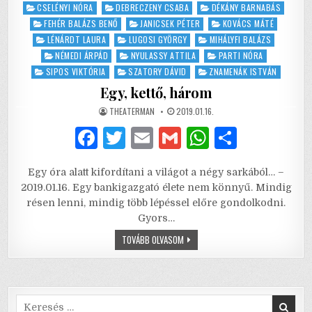
in
CSELÉNYI NÓRA
DEBRECZENY CSABA
DÉKÁNY BARNABÁS
FEHÉR BALÁZS BENŐ
JANICSEK PÉTER
KOVÁCS MÁTÉ
LÉNÁRDT LAURA
LUGOSI GYÖRGY
MIHÁLYFI BALÁZS
NÉMEDI ÁRPÁD
NYULASSY ATTILA
PARTI NÓRA
SIPOS VIKTÓRIA
SZATORY DÁVID
ZNAMENÁK ISTVÁN
Egy, kettő, három
AUTHOR:
PUBLISHED
THEATERMAN
2019.01.16.
DATE:
F
T
E
G
W
S
a
w
m
m
h
h
Egy óra alatt kifordítani a világot a négy sarkából… –
c
it
ai
ai
at
ar
2019.01.16. Egy bankigazgató élete nem könnyű. Mindig
e
te
l
l
s
e
résen lenni, mindig több lépéssel előre gondolkodni.
Gyors…
b
r
A
EGY,
TOVÁBB OLVASOM
o
p
KETTŐ,
HÁROM
o
p
k
Search