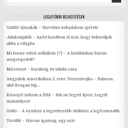
for:
LEGUTÓBBI BEJEGYZÉSEK
Vadító éjszakák – Szerelmi sokadalom ígérete
Jutalomjáték – Azért kezdtem el írni, hogy bekerüljek
abba a világba
Mi lenne veled nélkülem (?) – A hódításban bármi
megengedett?
Művészet – Barátság és tabula rasa
Angyalok Amerikában 2. rész: Peresztrojka – Balsors,
akit Reagan tép…
Könnyű nekem a föld – Hát ne legyél ilyen. Legyél
másmilyen!
Gettó – A színház a legnehezebb időkben a legfontosabb
Tovább – Három igazság, egy szív