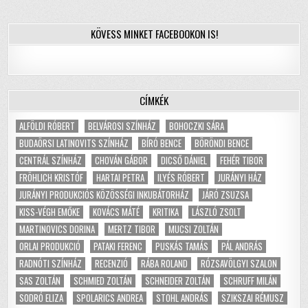
KÖVESS MINKET FACEBOOKON IS!
CÍMKÉK
ALFÖLDI RÓBERT
BELVÁROSI SZÍNHÁZ
BOHOCZKI SÁRA
BUDAÖRSI LATINOVITS SZÍNHÁZ
BÍRÓ BENCE
BÖRÖNDI BENCE
CENTRÁL SZÍNHÁZ
CHOVÁN GÁBOR
DICSŐ DÁNIEL
FEHÉR TIBOR
FRÖHLICH KRISTÓF
HARTAI PETRA
ILYÉS RÓBERT
JURÁNYI HÁZ
JURÁNYI PRODUKCIÓS KÖZÖSSÉGI INKUBÁTORHÁZ
JÁRÓ ZSUZSA
KISS-VÉGH EMŐKE
KOVÁCS MÁTÉ
KRITIKA
LÁSZLÓ ZSOLT
MARTINOVICS DORINA
MERTZ TIBOR
MUCSI ZOLTÁN
ORLAI PRODUKCIÓ
PATAKI FERENC
PUSKÁS TAMÁS
PÁL ANDRÁS
RADNÓTI SZÍNHÁZ
RECENZIÓ
RÁBA ROLAND
RÓZSAVÖLGYI SZALON
SAS ZOLTÁN
SCHMIED ZOLTÁN
SCHNEIDER ZOLTÁN
SCHRUFF MILÁN
SODRÓ ELIZA
SPOLARICS ANDREA
STOHL ANDRÁS
SZIKSZAI RÉMUSZ