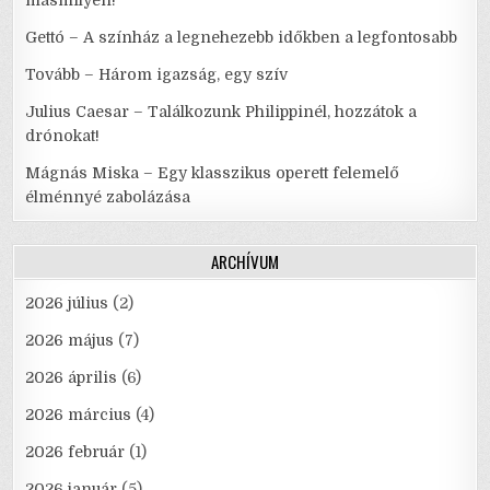
másmilyen!
Gettó – A színház a legnehezebb időkben a legfontosabb
Tovább – Három igazság, egy szív
Julius Caesar – Találkozunk Philippinél, hozzátok a
drónokat!
Mágnás Miska – Egy klasszikus operett felemelő
élménnyé zabolázása
ARCHÍVUM
2026 július
(2)
2026 május
(7)
2026 április
(6)
2026 március
(4)
2026 február
(1)
2026 január
(5)