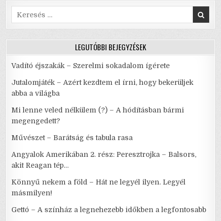
k
RENDET
TESZ
Search
A
for:
SZÍNHÁZBAN
(IS)
LEGUTÓBBI BEJEGYZÉSEK
Vadító éjszakák – Szerelmi sokadalom ígérete
Jutalomjáték – Azért kezdtem el írni, hogy bekerüljek
abba a világba
Mi lenne veled nélkülem (?) – A hódításban bármi
megengedett?
Művészet – Barátság és tabula rasa
Angyalok Amerikában 2. rész: Peresztrojka – Balsors,
akit Reagan tép…
Könnyű nekem a föld – Hát ne legyél ilyen. Legyél
másmilyen!
Gettó – A színház a legnehezebb időkben a legfontosabb