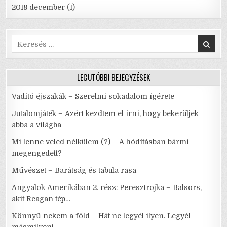
2018 december
(1)
Search
for:
LEGUTÓBBI BEJEGYZÉSEK
Vadító éjszakák – Szerelmi sokadalom ígérete
Jutalomjáték – Azért kezdtem el írni, hogy bekerüljek
abba a világba
Mi lenne veled nélkülem (?) – A hódításban bármi
megengedett?
Művészet – Barátság és tabula rasa
Angyalok Amerikában 2. rész: Peresztrojka – Balsors,
akit Reagan tép…
Könnyű nekem a föld – Hát ne legyél ilyen. Legyél