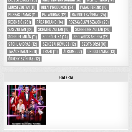
MUCSI ZOLTÁN
(11)
ORLAI PRODUKCIÓ
(24)
PATAKI FERENC
(10)
PUSKÁS TAMÁS
(11)
PÁL ANDRÁS
(12)
RADNÓTI SZÍNHÁZ
(25)
RECENZIÓ
(261)
RÁBA ROLAND
(14)
RÓZSAVÖLGYI SZALON
(29)
SAS ZOLTÁN
(12)
SCHMIED ZOLTÁN
(10)
SCHNEIDER ZOLTÁN
(20)
SCHRUFF MILÁN
(11)
SODRÓ ELIZA
(14)
SPOLARICS ANDREA
(12)
STOHL ANDRÁS
(12)
SZIKSZAI RÉMUSZ
(12)
SZŐTS ORSI
(10)
TAKÁCS KATALIN
(11)
TRAFÓ
(11)
ÁTRIUM
(32)
ÖRDÖG TAMÁS
(13)
ÖRKÉNY SZÍNHÁZ
(12)
GALÉRIA