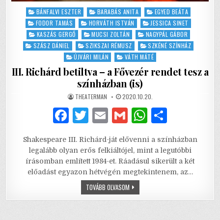
Posted
BÁNFALVI ESZTER
BARABÁS ANITA
EGYED BEÁTA
in
FODOR TAMÁS
HORVÁTH ISTVÁN
JESSICA SINET
KASZÁS GERGŐ
MUCSI ZOLTÁN
NAGYPÁL GÁBOR
SZÁSZ DÁNIEL
SZIKSZAI RÉMUSZ
SZKÉNÉ SZÍNHÁZ
ÚJVÁRI MILÁN
VÁTH MÁTÉ
III. Richárd betiltva – a Fővezér rendet tesz a
színházban (is)
AUTHOR:
PUBLISHED
THEATERMAN
2020.10.20.
DATE:
F
T
E
G
W
S
a
w
m
m
h
h
Shakespeare III. Richárd-ját elővenni a színházban
c
it
ai
ai
at
ar
legalább olyan erős felkiáltójel, mint a legutóbbi
e
te
l
l
s
e
írásomban említett 1984-et. Ráadásul sikerült a két
előadást egyazon hétvégén megtekintenem, az…
b
r
A
III.
TOVÁBB OLVASOM
o
p
RICHÁRD
BETILTVA
o
p
–
A
FŐVEZÉR