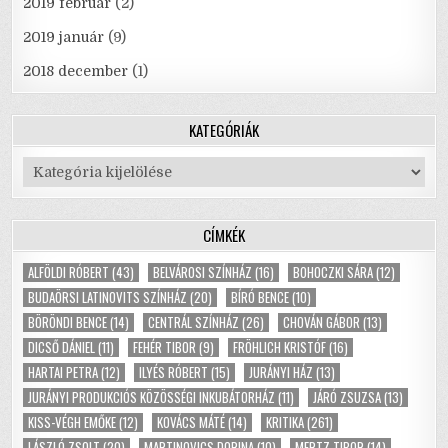
2019 február
(2)
2019 január
(9)
2018 december
(1)
KATEGÓRIÁK
Kategóriák
CÍMKÉK
ALFÖLDI RÓBERT
(43)
BELVÁROSI SZÍNHÁZ
(16)
BOHOCZKI SÁRA
(12)
BUDAÖRSI LATINOVITS SZÍNHÁZ
(20)
BÍRÓ BENCE
(10)
BÖRÖNDI BENCE
(14)
CENTRÁL SZÍNHÁZ
(26)
CHOVÁN GÁBOR
(13)
DICSŐ DÁNIEL
(11)
FEHÉR TIBOR
(9)
FRÖHLICH KRISTÓF
(16)
HARTAI PETRA
(12)
ILYÉS RÓBERT
(15)
JURÁNYI HÁZ
(13)
JURÁNYI PRODUKCIÓS KÖZÖSSÉGI INKUBÁTORHÁZ
(11)
JÁRÓ ZSUZSA
(13)
KISS-VÉGH EMŐKE
(12)
KOVÁCS MÁTÉ
(14)
KRITIKA
(261)
LÁSZLÓ ZSOLT
(20)
MARTINOVICS DORINA
(10)
MERTZ TIBOR
(14)