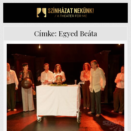
Skip
to
content
Címke:
Egyed Beáta