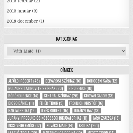
2019 február
(2)
2019 január
(9)
2018 december
(1)
KATEGÓRIÁK
Kategóriák
CÍMKÉK
ALFÖLDI RÓBERT
(43)
BELVÁROSI SZÍNHÁZ
(16)
BOHOCZKI SÁRA
(12)
BUDAÖRSI LATINOVITS SZÍNHÁZ
(20)
BÍRÓ BENCE
(10)
BÖRÖNDI BENCE
(14)
CENTRÁL SZÍNHÁZ
(26)
CHOVÁN GÁBOR
(13)
DICSŐ DÁNIEL
(11)
FEHÉR TIBOR
(9)
FRÖHLICH KRISTÓF
(16)
HARTAI PETRA
(12)
ILYÉS RÓBERT
(15)
JURÁNYI HÁZ
(13)
JURÁNYI PRODUKCIÓS KÖZÖSSÉGI INKUBÁTORHÁZ
(11)
JÁRÓ ZSUZSA
(13)
KISS-VÉGH EMŐKE
(12)
KOVÁCS MÁTÉ
(14)
KRITIKA
(261)
LÁSZLÓ ZSOLT
(20)
MARTINOVICS DORINA
(10)
MERTZ TIBOR
(14)