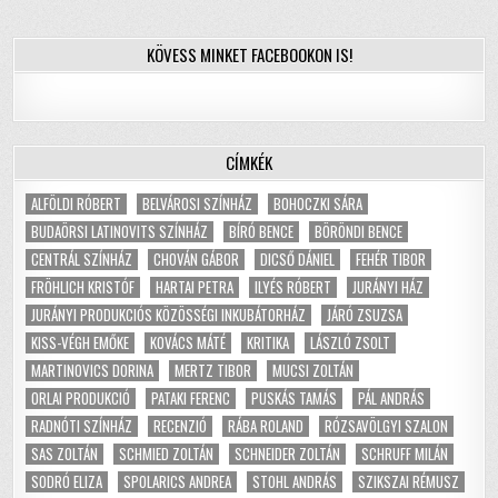
KÖVESS MINKET FACEBOOKON IS!
CÍMKÉK
ALFÖLDI RÓBERT
BELVÁROSI SZÍNHÁZ
BOHOCZKI SÁRA
BUDAÖRSI LATINOVITS SZÍNHÁZ
BÍRÓ BENCE
BÖRÖNDI BENCE
CENTRÁL SZÍNHÁZ
CHOVÁN GÁBOR
DICSŐ DÁNIEL
FEHÉR TIBOR
FRÖHLICH KRISTÓF
HARTAI PETRA
ILYÉS RÓBERT
JURÁNYI HÁZ
JURÁNYI PRODUKCIÓS KÖZÖSSÉGI INKUBÁTORHÁZ
JÁRÓ ZSUZSA
KISS-VÉGH EMŐKE
KOVÁCS MÁTÉ
KRITIKA
LÁSZLÓ ZSOLT
MARTINOVICS DORINA
MERTZ TIBOR
MUCSI ZOLTÁN
ORLAI PRODUKCIÓ
PATAKI FERENC
PUSKÁS TAMÁS
PÁL ANDRÁS
RADNÓTI SZÍNHÁZ
RECENZIÓ
RÁBA ROLAND
RÓZSAVÖLGYI SZALON
SAS ZOLTÁN
SCHMIED ZOLTÁN
SCHNEIDER ZOLTÁN
SCHRUFF MILÁN
SODRÓ ELIZA
SPOLARICS ANDREA
STOHL ANDRÁS
SZIKSZAI RÉMUSZ