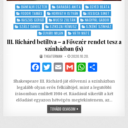
Posted
BÁNFALVI ESZTER
BARABÁS ANITA
EGYED BEÁTA
in
FODOR TAMÁS
HORVÁTH ISTVÁN
JESSICA SINET
KASZÁS GERGŐ
MUCSI ZOLTÁN
NAGYPÁL GÁBOR
SZÁSZ DÁNIEL
SZIKSZAI RÉMUSZ
SZKÉNÉ SZÍNHÁZ
ÚJVÁRI MILÁN
VÁTH MÁTÉ
III. Richárd betiltva – a Fővezér rendet tesz a
színházban (is)
AUTHOR:
PUBLISHED
THEATERMAN
2020.10.20.
DATE:
F
T
E
G
W
S
a
w
m
m
h
h
Shakespeare III. Richárd-ját elővenni a színházban
c
it
ai
ai
at
ar
legalább olyan erős felkiáltójel, mint a legutóbbi
e
te
l
l
s
e
írásomban említett 1984-et. Ráadásul sikerült a két
előadást egyazon hétvégén megtekintenem, az…
b
r
A
III.
TOVÁBB OLVASOM
o
p
RICHÁRD
BETILTVA
o
p
–
A
FŐVEZÉR