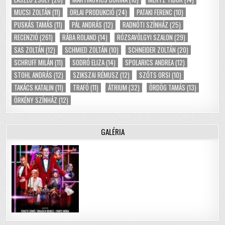
MUCSI ZOLTÁN
(11)
ORLAI PRODUKCIÓ
(24)
PATAKI FERENC
(10)
PUSKÁS TAMÁS
(11)
PÁL ANDRÁS
(12)
RADNÓTI SZÍNHÁZ
(25)
RECENZIÓ
(261)
RÁBA ROLAND
(14)
RÓZSAVÖLGYI SZALON
(29)
SAS ZOLTÁN
(12)
SCHMIED ZOLTÁN
(10)
SCHNEIDER ZOLTÁN
(20)
SCHRUFF MILÁN
(11)
SODRÓ ELIZA
(14)
SPOLARICS ANDREA
(12)
STOHL ANDRÁS
(12)
SZIKSZAI RÉMUSZ
(12)
SZŐTS ORSI
(10)
TAKÁCS KATALIN
(11)
TRAFÓ
(11)
ÁTRIUM
(32)
ÖRDÖG TAMÁS
(13)
ÖRKÉNY SZÍNHÁZ
(12)
GALÉRIA