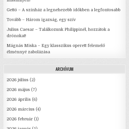
másmilyen!
Gettó – A színház a legnehezebb időkben a legfontosabb
Tovább – Három igazság, egy szív
Julius Caesar – Találkozunk Philippinél, hozzátok a
drónokat!
Mágnás Miska – Egy klasszikus operett felemelő
élménnyé zabolázása
ARCHÍVUM
2026 július
(2)
2026 május
(7)
2026 április
(6)
2026 március
(4)
2026 február
(1)
2026 január
(5)