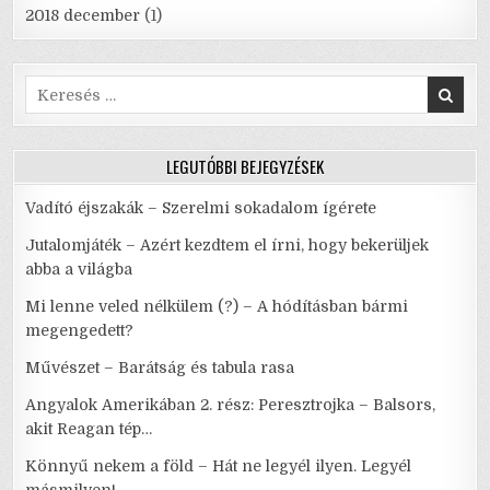
2018 december
(1)
Search
for:
LEGUTÓBBI BEJEGYZÉSEK
Vadító éjszakák – Szerelmi sokadalom ígérete
Jutalomjáték – Azért kezdtem el írni, hogy bekerüljek
abba a világba
Mi lenne veled nélkülem (?) – A hódításban bármi
megengedett?
Művészet – Barátság és tabula rasa
Angyalok Amerikában 2. rész: Peresztrojka – Balsors,
akit Reagan tép…
Könnyű nekem a föld – Hát ne legyél ilyen. Legyél