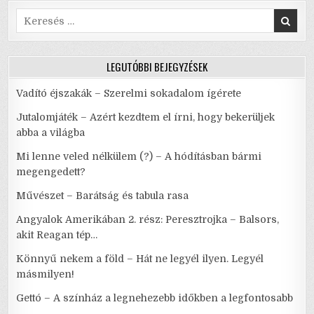
k
RENDET
TESZ
Search
A
for:
SZÍNHÁZBAN
(IS)
LEGUTÓBBI BEJEGYZÉSEK
Vadító éjszakák – Szerelmi sokadalom ígérete
Jutalomjáték – Azért kezdtem el írni, hogy bekerüljek
abba a világba
Mi lenne veled nélkülem (?) – A hódításban bármi
megengedett?
Művészet – Barátság és tabula rasa
Angyalok Amerikában 2. rész: Peresztrojka – Balsors,
akit Reagan tép…
Könnyű nekem a föld – Hát ne legyél ilyen. Legyél
másmilyen!
Gettó – A színház a legnehezebb időkben a legfontosabb